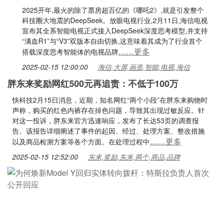
2025开年,最火的除了票房超百亿的《哪吒2》,就是引发整个
科技圈大地震的DeepSeek。放眼电视行业,2月11日,海信电视
宣布其全系智能电视正式接入DeepSeek深度思考模型,并支持
“满血R1”与“V3”双版本自由切换,这意味着其成为了行业首个
……更多
搭载深度思考智能体的电视品牌
2025-02-15 12:00:00
海信,大屏,画质,智能,电视,海信
胖东来奖励网红500元再追责：不低于100万
快科技2月15日消息，近期，知名网红“两个小段”在胖东来购物时
声称，购买的红色内裤存在掉色问题，导致其出现过敏反应。针
对这一投诉，胖东来官方迅速响应，发布了长达53页的调查报
告。该报告详细阐述了事件的起因、经过、处理方案、整改措施
……更多
以及商品检测方案等各个方面。在处理过程中
2025-02-15 12:52:00
东来,奖励,东来,两个,商品,品牌