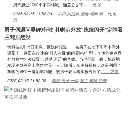
……更多
用于超过2700个不同领域，涵盖公交车
2025-02-15 11:52:00
丰田,柴油机,柴油,燃料,新一代,电
池
男子偶遇问界M9行驶 其喇叭外放“统统闪开”定睛看
主驾居然没
快科技2月15日消息，据媒体报道，一名男子在地下车库中意外
遇见了一辆正在行驶的“引人注目”的问界M9车型，车辆的喇叭竟
外放着“大小姐驾到，统统闪开”的音效。当他仔细一瞧，惊讶地
发现主驾驶座上竟然空无一人。随后，车主解释称，这是利用了
……更多
车辆的VPD一键泊车功能，该男子表示确实被秀到了
2025-02-15 11:52:00
喇叭,男子,一键,车主,车辆,功能