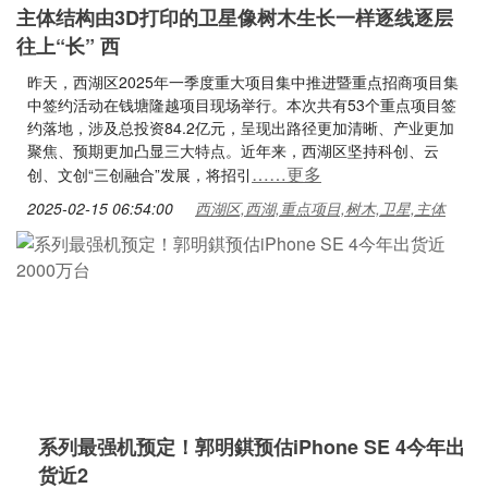
主体结构由3D打印的卫星像树木生长一样逐线逐层
往上“长” 西
昨天，西湖区2025年一季度重大项目集中推进暨重点招商项目集
中签约活动在钱塘隆越项目现场举行。本次共有53个重点项目签
约落地，涉及总投资84.2亿元，呈现出路径更加清晰、产业更加
聚焦、预期更加凸显三大特点。近年来，西湖区坚持科创、云
……更多
创、文创“三创融合”发展，将招引
2025-02-15 06:54:00
西湖区,西湖,重点项目,树木,卫星,主体
系列最强机预定！郭明錤预估iPhone SE 4今年出
货近2