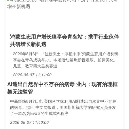
鸿蒙生态用户增长臻享会青岛站：携手行业伙伴
共研增长新机遇
2026年8月6日，“创新沃土・厚植未来”鸿蒙生态用户增长臻
享会在青岛成功举办。本场活动聚焦影音娱乐、拍摄美化、
儿童、教育四大垂类赛道
2026-08-07 11:11:00
AI造出自然界中不存在的病毒 业内：现有治理框
架无法监管
中新经纬8月7日电 美国科学家利用AI制造出自然界中不存在
的病毒。据FT中文网报道，美国斯坦福大学的研究人员开发
了一款名为Evo 2的生成式AI程序
2026-08-07 11:40:00