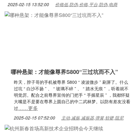
2025-02-15 13:52:00
价格低,防伪,价格,平台,防伪,电商
哪种悬架：才能像尊界S800“三过坑而不入”
昨天，脖子哥的手机被尊界 S800 “ 凌波微步 ” 刷屏了。什么
过坑 “ 白沙不扬 ” 、 “ 玻璃不碎 ” 、 “ 踏水无痕 ” ，听着就不
明觉厉。配合之前尊界宣传的门把手 “ 手握星辰 ” ，我都怀疑
大嘴是不是要在尊界上圆自己的中二武林梦。以防有差友没看
……更多
过
2025-02-15 07:52:00
主动,减振,减振器,弹簧,软硬,阻尼