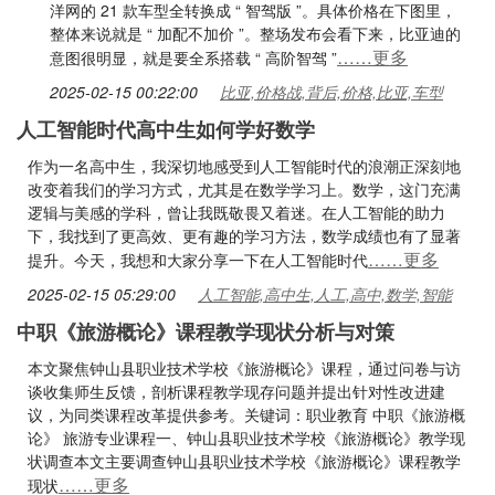
洋网的 21 款车型全转换成 “ 智驾版 ”。具体价格在下图里，
整体来说就是 “ 加配不加价 ”。整场发布会看下来，比亚迪的
……更多
意图很明显，就是要全系搭载 “ 高阶智驾 ”
2025-02-15 00:22:00
比亚,价格战,背后,价格,比亚,车型
人工智能时代高中生如何学好数学
作为一名高中生，我深切地感受到人工智能时代的浪潮正深刻地
改变着我们的学习方式，尤其是在数学学习上。数学，这门充满
逻辑与美感的学科，曾让我既敬畏又着迷。在人工智能的助力
下，我找到了更高效、更有趣的学习方法，数学成绩也有了显著
……更多
提升。今天，我想和大家分享一下在人工智能时代
2025-02-15 05:29:00
人工智能,高中生,人工,高中,数学,智能
中职《旅游概论》课程教学现状分析与对策
本文聚焦钟山县职业技术学校《旅游概论》课程，通过问卷与访
谈收集师生反馈，剖析课程教学现存问题并提出针对性改进建
议，为同类课程改革提供参考。关键词：职业教育 中职《旅游概
论》 旅游专业课程一、钟山县职业技术学校《旅游概论》教学现
状调查本文主要调查钟山县职业技术学校《旅游概论》课程教学
……更多
现状