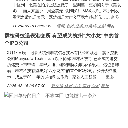
中提到，北美在拍片上还是做了一些调整，更加倾向于《美队
4》，而未来至少一周全美无《哪吒2》IMAX排片。不少网友
……更多
看完之后也是表示，既然都是大作公平竞争很难吗
2025-02-15 08:52:00
哪吒,老外,北美,好莱坞,上影,网友
群核科技递表港交所 有望成为杭州“六小龙”中的首
个IPO公司
2月14日晚，记者从杭州群核信息技术有限公司获悉，旗下控股
公司Manycore Tech Inc.（以下简称“群核科技”）已正式向港交
所递交上市申请，摩根大通、建银国际为联席保荐人。这也意味
着，群核科技有望成为“六小龙”中的首个IPO公司。公开资料显
……更多
示，成立于2011年的群核科技作为一家以人工智能
2025-02-15 08:57:00
港交所,杭州,小龙,科技,公司,科技