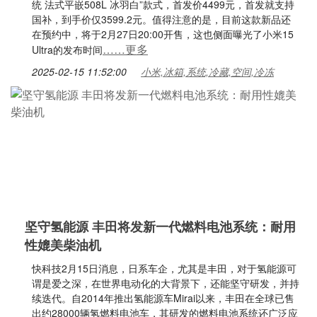
统 法式平嵌508L 冰羽白”款式，首发价4499元，首发就支持
国补，到手价仅3599.2元。值得注意的是，目前这款新品还
在预约中，将于2月27日20:00开售，这也侧面曝光了小米15
……更多
Ultra的发布时间
2025-02-15 11:52:00
小米,冰箱,系统,冷藏,空间,冷冻
坚守氢能源 丰田将发新一代燃料电池系统：耐用
性媲美柴油机
快科技2月15日消息，日系车企，尤其是丰田，对于氢能源可
谓是爱之深，在世界电动化的大背景下，还能坚守研发，并持
续迭代。自2014年推出氢能源车Mirai以来，丰田在全球已售
出约28000辆氢燃料电池车，其研发的燃料电池系统还广泛应