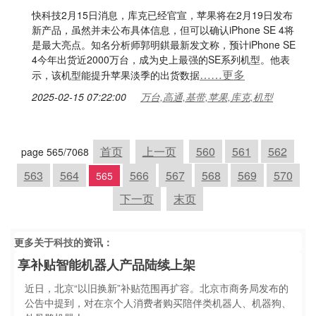
快科技2月15日消息，库克已经官宣，苹果将在2月19日发布
新产品，虽然并未公布具体信息，但可以确认iPhone SE 4将
是最大亮点。知名分析师郭明錤最新发文称，预计iPhone SE
4今年出货近2000万台，成为史上最强的SE系列机型。他表
……更多
示，该机型能提升苹果淡季的出货数据
2025-02-15 07:22:00
万台,高通,基带,苹果,库克,机型
首页
上一页
560
561
562
page 565/7068
563
564
566
567
568
569
570
565
下一页
末页
更多关于
科技
的资讯：
享补贴智能机器人产品陆续上架
近日，北京“以旧换新”补贴范围再扩容。北京市商务局发布的
公告中提到，对在京个人消费者购买陪伴类机器人、机器狗、