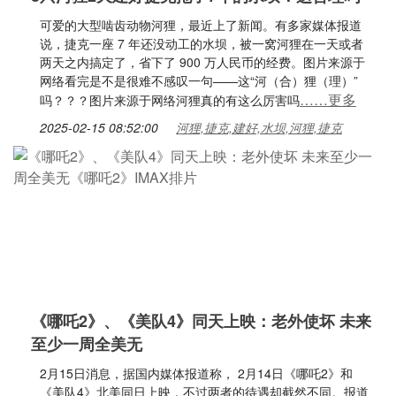
可爱的大型啮齿动物河狸，最近上了新闻。有多家媒体报道
说，捷克一座 7 年还没动工的水坝，被一窝河狸在一天或者
两天之内搞定了，省下了 900 万人民币的经费。图片来源于
网络看完是不是很难不感叹一句——这“河（合）狸（理）”
……更多
吗？？？图片来源于网络河狸真的有这么厉害吗
2025-02-15 08:52:00
河狸,捷克,建好,水坝,河狸,捷克
《哪吒2》、《美队4》同天上映：老外使坏 未来
至少一周全美无
2月15日消息，据国内媒体报道称， 2月14日《哪吒2》和
《美队4》北美同日上映，不过两者的待遇却截然不同。报道