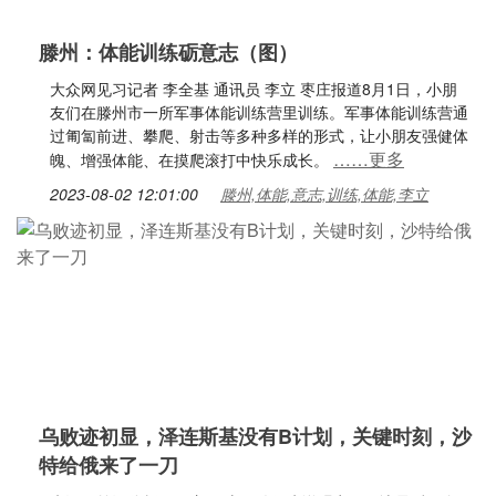
滕州：体能训练砺意志（图）
大众网见习记者 李全基 通讯员 李立 枣庄报道8月1日，小朋
友们在滕州市一所军事体能训练营里训练。军事体能训练营通
过匍匐前进、攀爬、射击等多种多样的形式，让小朋友强健体
……更多
魄、增强体能、在摸爬滚打中快乐成长。
2023-08-02 12:01:00
滕州,体能,意志,训练,体能,李立
乌败迹初显，泽连斯基没有B计划，关键时刻，沙
特给俄来了一刀