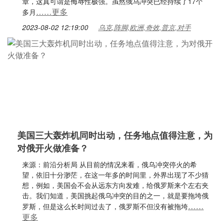
章，这真可谓是侮辱性极强。虽然俄乌冲突已经持续了17个
……更多
多月
2023-08-02 12:19:00
乌克,阵脚,欧洲,奇效,普京,对手
美国三大轰炸机同时出动，任务地点值得注意，为
对俄开火做准备？
来源：前沿分析局 从目前的情况来看，俄乌冲突停火的希
望，依旧十分渺茫，在这一年多的时间里，外界出现了不少猜
想，例如，美国会不会从远东方向发难，给俄罗斯来个左右夹
击。我们知道，美国挑起俄乌冲突的目的之一，就是要拖垮俄
……
罗斯，但是这么长时间过去了，俄罗斯不但没有被拖垮
更多