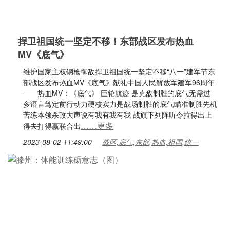
捍卫祖国统一坚定不移！东部战区发布热血
MV《底气》
维护国家主权钢枪御敌捍卫祖国统一坚定不移“八一”建军节东
部战区发布热血MV《底气》献礼中国人民解放军建军96周年
——热血MV：《底气》 巨轮航迹 是克敌制胜的底气无需过
多语言笃定前行动力硬核实力是战场制胜的底气瞄准制胜先机
苦练本领杀敌大声说有我有我有我 战旗下列阵听令拉得出上
……更多
得去打得赢联合出
2023-08-02 11:49:00
战区,底气,东部,热血,祖国,统一