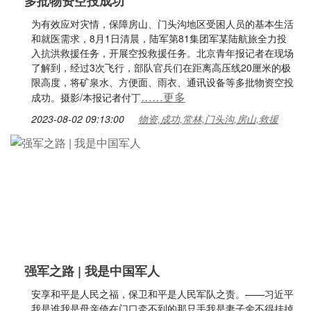
多批物资空投成功
为有效应对灾情，保障房山、门头沟地区受困人员的基本生活
和就医需求，8月1日清晨，陆军第81集团军某陆航旅全力投
入抗洪救援任务，开展空投救援任务。北京青年报记者在现场
了解到，经过3次飞行，部队官兵们在距离高压线20厘米的极
限高度，将矿泉水、方便面、雨衣、通讯设备等多批物资空投
……更多
成功。摄影/本报记者付丁
2023-08-02 09:13:00
物资,成功,常林,门头沟,房山,救援
强军之路 | 我是中国军人
安享和平是人民之福，保卫和平是人民军队之责。——习近平
我是谁我是母亲倚在门口牵不到的那只手我是妻子舍不得挂掉