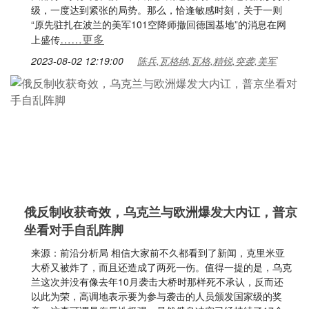
级，一度达到紧张的局势。那么，恰逢敏感时刻，关于一则
“原先驻扎在波兰的美军101空降师撤回德国基地”的消息在网
……更多
上盛传
2023-08-02 12:19:00
陈兵,瓦格纳,瓦格,精锐,突袭,美军
俄反制收获奇效，乌克兰与欧洲爆发大内讧，普京
坐看对手自乱阵脚
来源：前沿分析局 相信大家前不久都看到了新闻，克里米亚
大桥又被炸了，而且还造成了两死一伤。值得一提的是，乌克
兰这次并没有像去年10月袭击大桥时那样死不承认，反而还
以此为荣，高调地表示要为参与袭击的人员颁发国家级的奖