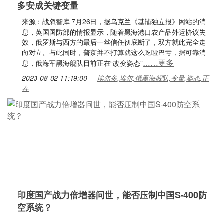
多安成关键变量
来源：战忽智库 7月26日，据乌克兰《基辅独立报》网站的消
息，英国国防部的情报显示，随着黑海港口农产品外运协议失
效，俄罗斯与西方的最后一丝信任彻底断了，双方就此完全走
向对立。与此同时，普京并不打算就这么吃哑巴亏，据可靠消
……更多
息，俄海军黑海舰队目前正在“改变姿态”
2023-08-02 11:19:00
埃尔多,埃尔,俄黑海舰队,变量,姿态,正
在
印度国产战力倍增器问世，能否压制中国S-400防
空系统？