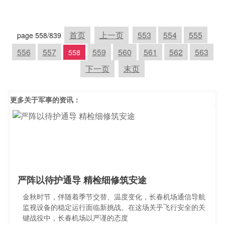
首页
上一页
553
554
555
page 558/839
556
557
559
560
561
562
563
558
下一页
末页
更多关于
军事
的资讯：
严阵以待护通导 精检细修筑安途
金秋时节，伴随着季节交替、温度变化，长春机场通信导航
监视设备的稳定运行面临新挑战。在这场关乎飞行安全的关
键战役中，长春机场以严谨的态度