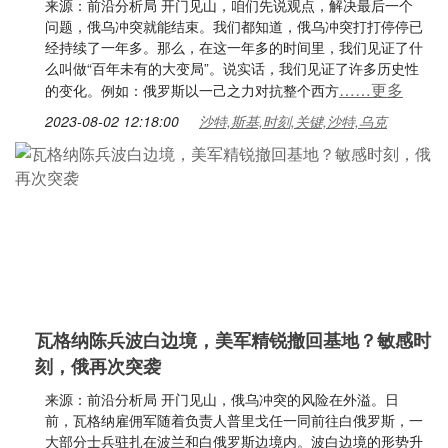
来源：前沿分析局 开门见山，咱们先说观点，解决最后一个
问题，俄乌冲突就能结束。我们都知道，俄乌冲突打打停停已
经持续了一年多。那么，在这一年多的时间里，我们见证了什
么叫做“百年未有的大变局”。说实话，我们见证了许多历史性
……更多
的变化。例如：俄罗斯以一己之力对抗整个西方
2023-08-02 12:18:00
沙特,斯基,时刻,关键,沙特,乌克
瓦格纳陈兵波白边境，美军精锐撤回基地？敏感时
刻，俄再次突袭
来源：前沿分析局 开门见山，俄乌冲突的风险在外溢。日
前，瓦格纳雇佣军随着负责人普里戈任一同前往白俄罗斯，一
大部分士兵驻扎在波兰和白俄罗斯边境内。波白边境的形势升