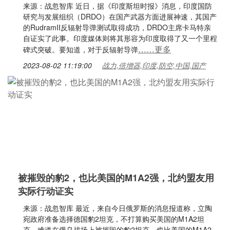
来源：战忽智库 近日，据《印度斯坦时报》消息，印度国防
研究与发展组织（DRDO）在国产武器方面进展神速，其国产
的RudramII反辐射导弹测试取得成功，DRDO主席卡马特亲
自证实了此事。印度媒体则将其形容为印度取得了又一个里程
……更多
碑式突破。要知道，对于反辐射导弹
2023-08-02 11:19:00
战力,倍增器,印度,防空,中国,国产
被摧毁的豹2，也比美国的M1A2强，北约盟友用
实际行动证实
来源：战忽智库 最近，来自今日俄罗斯的消息报道称，立陶
宛政府准备选择德国豹2坦克，不打算购买美国的M1A2坦
克。难道在俄乌战场上被摧毁的豹2坦克，也比美国的M1A2