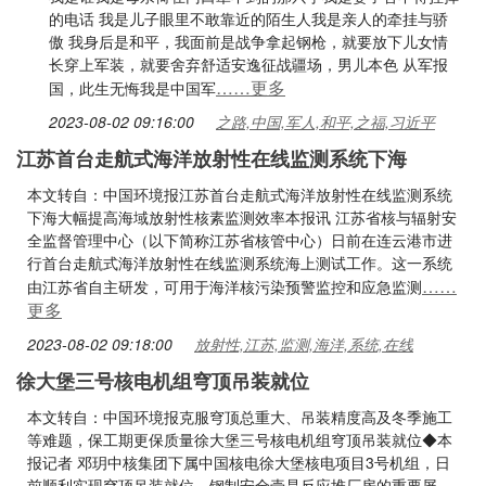
的电话 我是儿子眼里不敢靠近的陌生人我是亲人的牵挂与骄
傲 我身后是和平，我面前是战争拿起钢枪，就要放下儿女情
长穿上军装，就要舍弃舒适安逸征战疆场，男儿本色 从军报
……更多
国，此生无悔我是中国军
2023-08-02 09:16:00
之路,中国,军人,和平,之福,习近平
江苏首台走航式海洋放射性在线监测系统下海
本文转自：中国环境报江苏首台走航式海洋放射性在线监测系统
下海大幅提高海域放射性核素监测效率本报讯 江苏省核与辐射安
全监督管理中心（以下简称江苏省核管中心）日前在连云港市进
行首台走航式海洋放射性在线监测系统海上测试工作。这一系统
……
由江苏省自主研发，可用于海洋核污染预警监控和应急监测
更多
2023-08-02 09:18:00
放射性,江苏,监测,海洋,系统,在线
徐大堡三号核电机组穹顶吊装就位
本文转自：中国环境报克服穹顶总重大、吊装精度高及冬季施工
等难题，保工期更保质量徐大堡三号核电机组穹顶吊装就位◆本
报记者 邓玥中核集团下属中国核电徐大堡核电项目3号机组，日
前顺利实现穹顶吊装就位。钢制安全壳是反应堆厂房的重要屏