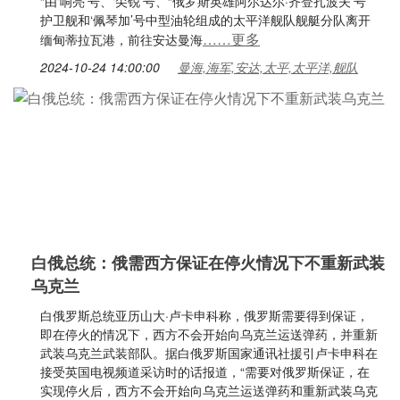
“由‘响亮’号、‘尖锐’号、“俄罗斯英雄阿尔达尔·齐登扎波夫’号
护卫舰和‘佩琴加’号中型油轮组成的太平洋舰队舰艇分队离开
……更多
缅甸蒂拉瓦港，前往安达曼海
2024-10-24 14:00:00
曼海,海军,安达,太平,太平洋,舰队
白俄总统：俄需西方保证在停火情况下不重新武装
乌克兰
白俄罗斯总统亚历山大·卢卡申科称，俄罗斯需要得到保证，
即在停火的情况下，西方不会开始向乌克兰运送弹药，并重新
武装乌克兰武装部队。据白俄罗斯国家通讯社援引卢卡申科在
接受英国电视频道采访时的话报道，“需要对俄罗斯保证，在
实现停火后，西方不会开始向乌克兰运送弹药和重新武装乌克