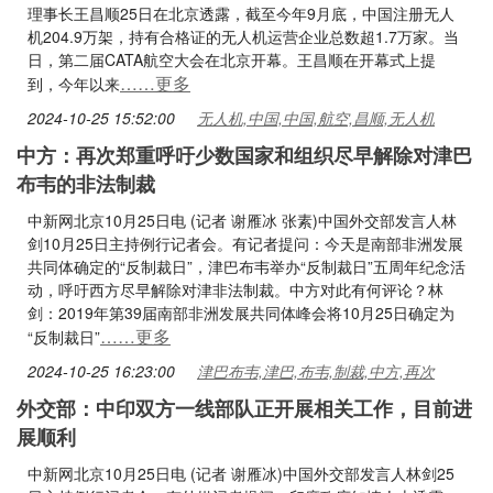
理事长王昌顺25日在北京透露，截至今年9月底，中国注册无人
机204.9万架，持有合格证的无人机运营企业总数超1.7万家。当
日，第二届CATA航空大会在北京开幕。王昌顺在开幕式上提
……更多
到，今年以来
2024-10-25 15:52:00
无人机,中国,中国,航空,昌顺,无人机
中方：再次郑重呼吁少数国家和组织尽早解除对津巴
布韦的非法制裁
中新网北京10月25日电 (记者 谢雁冰 张素)中国外交部发言人林
剑10月25日主持例行记者会。有记者提问：今天是南部非洲发展
共同体确定的“反制裁日”，津巴布韦举办“反制裁日”五周年纪念活
动，呼吁西方尽早解除对津非法制裁。中方对此有何评论？林
剑：2019年第39届南部非洲发展共同体峰会将10月25日确定为
……更多
“反制裁日”
2024-10-25 16:23:00
津巴布韦,津巴,布韦,制裁,中方,再次
外交部：中印双方一线部队正开展相关工作，目前进
展顺利
中新网北京10月25日电 (记者 谢雁冰)中国外交部发言人林剑25