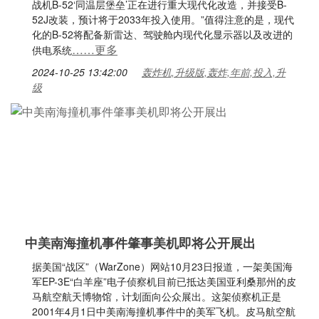
战机B-52‘同温层堡垒’正在进行重大现代化改造，并接受B-
52J改装，预计将于2033年投入使用。”值得注意的是，现代
化的B-52将配备新雷达、驾驶舱内现代化显示器以及改进的
……更多
供电系统
2024-10-25 13:42:00
轰炸机,升级版,轰炸,年前,投入,升
级
中美南海撞机事件肇事美机即将公开展出
据美国“战区”（WarZone）网站10月23日报道，一架美国海
军EP-3E“白羊座”电子侦察机目前已抵达美国亚利桑那州的皮
马航空航天博物馆，计划面向公众展出。这架侦察机正是
2001年4月1日中美南海撞机事件中的美军飞机。皮马航空航