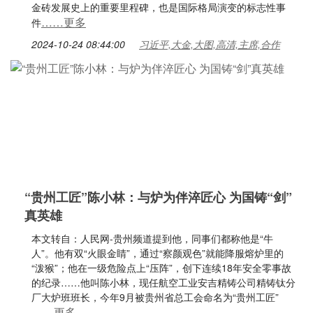
金砖发展史上的重要里程碑，也是国际格局演变的标志性事
……更多
件
2024-10-24 08:44:00
习近平,大金,大图,高清,主席,合作
“贵州工匠”陈小林：与炉为伴淬匠心 为国铸“剑”
真英雄
本文转自：人民网-贵州频道提到他，同事们都称他是“牛
人”。他有双“火眼金睛”，通过“察颜观色”就能降服熔炉里的
“泼猴”；他在一级危险点上“压阵”，创下连续18年安全零事故
的纪录……他叫陈小林，现任航空工业安吉精铸公司精铸钛分
厂大炉班班长，今年9月被贵州省总工会命名为“贵州工匠”
……更多