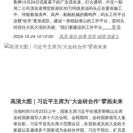
鲁网10月24日讯夜幕下的广东茂名港，灯火通明，中交一航
局二公司茂名港博贺新港区30万吨级原油码头正在紧张施工
中。伴随着海浪声、风声、船舶机械的嘶鸣声，码头工作平台
这艘“砼舟”逐渐成型。建设一座稳如泰山的工作平台，是码头
……更多
经得住大风大浪的关键。“我们要建设的工作平台
2024-10-24 10:10:00
风浪,项目,故事,泵管,锚缆,混凝土
高清大图｜习近平主席为“大金砖合作”擘画未来
当地时间10月23日上午，国家主席习近平在俄罗斯喀山出席
金砖国家领导人第十六次会晤。会晤期间，金砖国家领导人集
体合影。习近平首先出席小范围会议，欢迎新成员加入金砖大
家庭以及邀请多个国家成为金砖伙伴国。习近平指出，扩员是