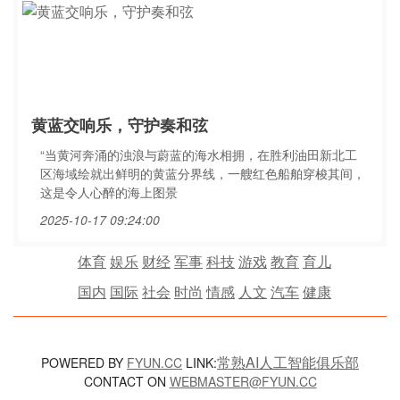
黄蓝交响乐，守护奏和弦
“当黄河奔涌的浊浪与蔚蓝的海水相拥，在胜利油田新北工
区海域绘就出鲜明的黄蓝分界线，一艘红色船舶穿梭其间，
这是令人心醉的海上图景
2025-10-17 09:24:00
体育
娱乐
财经
军事
科技
游戏
教育
育儿
国内
国际
社会
时尚
情感
人文
汽车
健康
常熟AI人工智能俱乐部
POWERED BY
FYUN.CC
LINK:
CONTACT ON
WEBMASTER@FYUN.CC