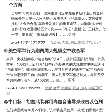
个方向
当地时间10月23日，国家主席习近平在俄罗斯喀山出席金砖
国家领导人第十六次会晤并发表题为《登高望远，穿云破雾
推动“大金砖合作”高质量发展》的重要讲话，为推动“大金砖
合作”行稳致远指明五个方向—— (海报：殷哲伦、王科文、付
……更多
一鸣、董亚雷)【编辑:邵婉云】
2024-10-24 13:16:00
习近平,大金,海报,主席,方向,合作
韩美空军举行为期两周大规模空中联合军
来源：央视新闻客户端当地时间24日，据韩国国防部消息，韩美
空军于10月21日至11月1日举行为期两周的大规模空中联合演习
“自由旗帜”。韩国国防部表示，演习旨在通过韩美空军牢固的联
合防御态势捍卫自由与和平。澳大利亚空军也将加入，与韩美空
……更多
军共同进行演习。从10月28日开始
2024-10-24 13:24:00
大规,空军,大规模,联合,演习,韩国国防
部
命中目标！胡塞武装称用高超音速导弹袭击以色列
也门胡塞武装10月22日称，该武装当天使用一枚“巴勒斯坦-2型”