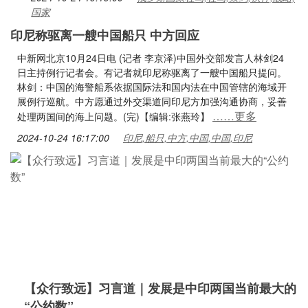
国家
印尼称驱离一艘中国船只 中方回应
中新网北京10月24日电 (记者 李京泽)中国外交部发言人林剑24
日主持例行记者会。有记者就印尼称驱离了一艘中国船只提问。
林剑：中国的海警船系依据国际法和国内法在中国管辖的海域开
展例行巡航。中方愿通过外交渠道同印尼方加强沟通协商，妥善
……更多
处理两国间的海上问题。(完)【编辑:张燕玲】
2024-10-24 16:17:00
印尼,船只,中方,中国,中国,印尼
【众行致远】习言道｜发展是中印两国当前最大的
“公约数”