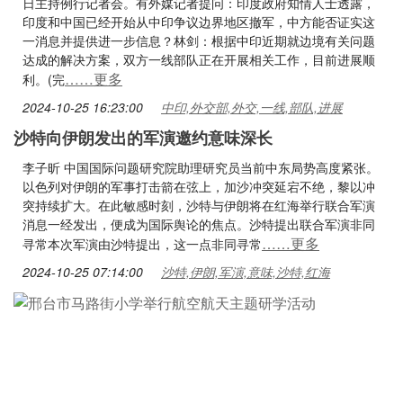
日主持例行记者会。有外媒记者提问：印度政府知情人士透露，
印度和中国已经开始从中印争议边界地区撤军，中方能否证实这
一消息并提供进一步信息？林剑：根据中印近期就边境有关问题
达成的解决方案，双方一线部队正在开展相关工作，目前进展顺
……更多
利。(完
2024-10-25 16:23:00
中印,外交部,外交,一线,部队,进展
沙特向伊朗发出的军演邀约意味深长
李子昕 中国国际问题研究院助理研究员当前中东局势高度紧张。
以色列对伊朗的军事打击箭在弦上，加沙冲突延宕不绝，黎以冲
突持续扩大。在此敏感时刻，沙特与伊朗将在红海举行联合军演
消息一经发出，便成为国际舆论的焦点。沙特提出联合军演非同
……更多
寻常本次军演由沙特提出，这一点非同寻常
2024-10-25 07:14:00
沙特,伊朗,军演,意味,沙特,红海