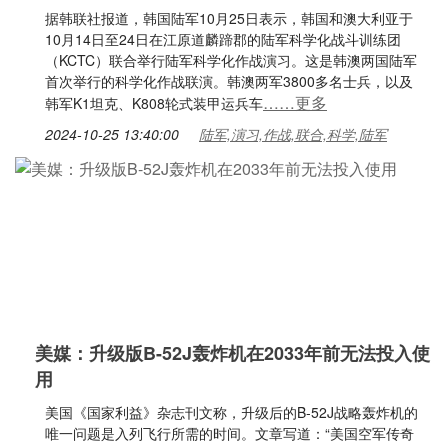
据韩联社报道，韩国陆军10月25日表示，韩国和澳大利亚于
10月14日至24日在江原道麟蹄郡的陆军科学化战斗训练团
（KCTC）联合举行陆军科学化作战演习。这是韩澳两国陆军
首次举行的科学化作战联演。韩澳两军3800多名士兵，以及
……更多
韩军K1坦克、K808轮式装甲运兵车
2024-10-25 13:40:00
陆军,演习,作战,联合,科学,陆军
美媒：升级版B-52J轰炸机在2033年前无法投入使
用
美国《国家利益》杂志刊文称，升级后的B-52J战略轰炸机的
唯一问题是入列飞行所需的时间。文章写道：“美国空军传奇