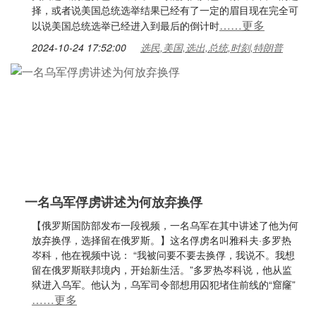
择，或者说美国总统选举结果已经有了一定的眉目现在完全可
……更多
以说美国总统选举已经进入到最后的倒计时
2024-10-24 17:52:00
选民,美国,选出,总统,时刻,特朗普
一名乌军俘虏讲述为何放弃换俘
【俄罗斯国防部发布一段视频，一名乌军在其中讲述了他为何
放弃换俘，选择留在俄罗斯。】这名俘虏名叫雅科夫·多罗热
岑科，他在视频中说： “我被问要不要去换俘，我说不。我想
留在俄罗斯联邦境内，开始新生活。”多罗热岑科说，他从监
狱进入乌军。他认为，乌军司令部想用囚犯堵住前线的“窟窿”
……更多