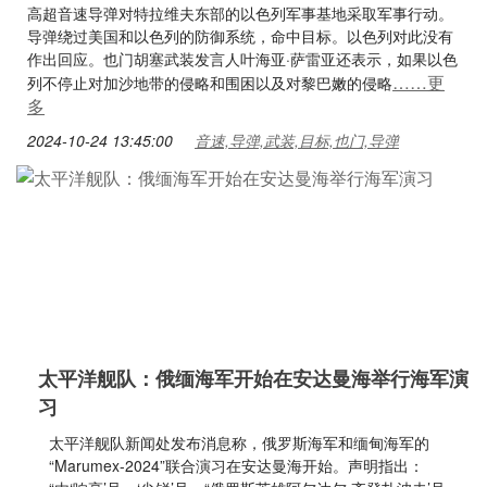
高超音速导弹对特拉维夫东部的以色列军事基地采取军事行动。
导弹绕过美国和以色列的防御系统，命中目标。以色列对此没有
作出回应。也门胡塞武装发言人叶海亚·萨雷亚还表示，如果以色
……更
列不停止对加沙地带的侵略和围困以及对黎巴嫩的侵略
多
2024-10-24 13:45:00
音速,导弹,武装,目标,也门,导弹
太平洋舰队：俄缅海军开始在安达曼海举行海军演
习
太平洋舰队新闻处发布消息称，俄罗斯海军和缅甸海军的
“Marumex-2024”联合演习在安达曼海开始。声明指出：