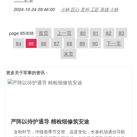
2024-10-24 09:46:00
小林,匠心,贵州,工匠,英雄,小林
首页
上一页
80
81
82
83
page 85/838
84
86
87
88
89
90
下一页
85
末页
更多关于
军事
的资讯：
严阵以待护通导 精检细修筑安途
金秋时节，伴随着季节交替、温度变化，长春机场通信导航