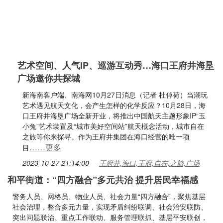
艺术空间、人气IP、巡游互动秀…海口王府井海垦
广场邀你共探城
新海南客户端、南海网10月27日消息（记者 杜倬荷）当潮玩
艺术遇见航天文化，会产生怎样的化学反应？10月28日，海
口王府井海垦广场全新开业，将推出中国航天主题形象IP“玉
小兔”艺术装置及“城市美好空间站”航天概念活动，城市自在
之旅等你来探寻。作为王府井集团在海口经营的唯一项
……更多
目
2023-10-27 21:14:00
王府井,海口,王府,自在,之旅,广场
和平街道：“四方融合”多元共治 提升居民幸福感
警务人员、网格员、物业人员、社会力量“四方融合”，聚焦基层
社会治理，整合多元力量，实现矛盾纠纷联调、社会治安联防、
突出问题联治、重点工作联动、服务管理联抓、基层平安联创，