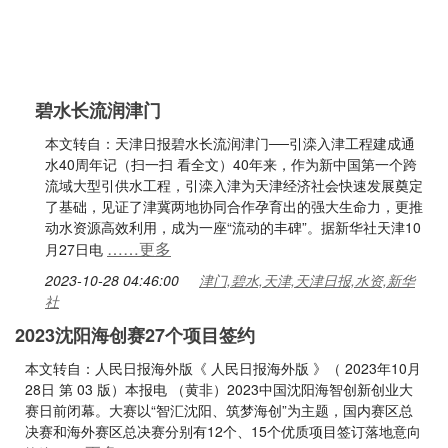
碧水长流润津门
本文转自：天津日报碧水长流润津门──引滦入津工程建成通
水40周年记（扫一扫 看全文）40年来，作为新中国第一个跨
流域大型引供水工程，引滦入津为天津经济社会快速发展奠定
了基础，见证了津冀两地协同合作孕育出的强大生命力，更推
动水资源高效利用，成为一座“流动的丰碑”。据新华社天津10
……更多
月27日电
2023-10-28 04:46:00
津门,碧水,天津,天津日报,水资,新华
社
2023沈阳海创赛27个项目签约
本文转自：人民日报海外版《 人民日报海外版 》（ 2023年10月
28日 第 03 版）本报电 （黄非）2023中国沈阳海智创新创业大
赛日前闭幕。大赛以“智汇沈阳、筑梦海创”为主题，国内赛区总
决赛和海外赛区总决赛分别有12个、15个优质项目签订落地意向