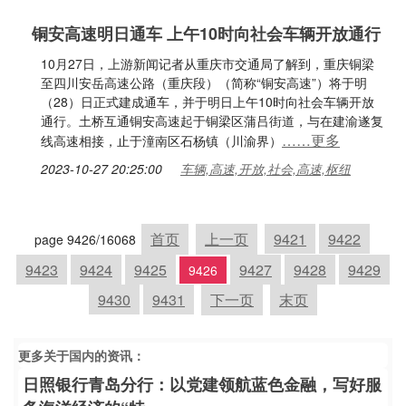
铜安高速明日通车 上午10时向社会车辆开放通行
10月27日，上游新闻记者从重庆市交通局了解到，重庆铜梁
至四川安岳高速公路（重庆段）（简称“铜安高速”）将于明
（28）日正式建成通车，并于明日上午10时向社会车辆开放
通行。土桥互通铜安高速起于铜梁区蒲吕街道，与在建渝遂复
……更多
线高速相接，止于潼南区石杨镇（川渝界）
2023-10-27 20:25:00
车辆,高速,开放,社会,高速,枢纽
首页
上一页
9421
9422
page 9426/16068
9423
9424
9425
9427
9428
9429
9426
9430
9431
下一页
末页
更多关于
国内
的资讯：
日照银行青岛分行：以党建领航蓝色金融，写好服