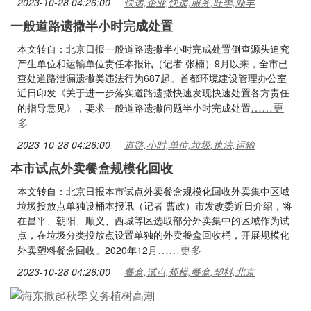
2023-10-28 04:26:00
快递,企业,快递,服务,旺季,顺丰
一般道路遗撒半小时完成处置
本文转自：北京日报一般道路遗撒半小时完成处置倒查源头追究
产生单位和运输单位责任本报讯（记者 张楠）9月以来，全市已
查处道路泄漏遗撒类违法行为687起。首都环境建设管理办公室
近日印发《关于进一步落实道路遗撒快速发现快速处置各方责任
……更
的指导意见》，要求一般道路遗撒问题半小时完成处置
多
2023-10-28 04:26:00
道路,小时,单位,垃圾,执法,运输
本市试点外卖餐盒规模化回收
本文转自：北京日报本市试点外卖餐盒规模化回收外卖集中区域
垃圾投放点单独设桶本报讯（记者 曹政）市发改委近日介绍，将
在昌平、朝阳、顺义、西城等区选取部分外卖集中的区域作为试
点，在垃圾分类投放点设置单独的外卖餐盒回收桶，开展规模化
……更多
外卖塑料餐盒回收。2020年12月
2023-10-28 04:26:00
餐盒,试点,规模,餐盒,塑料,北京