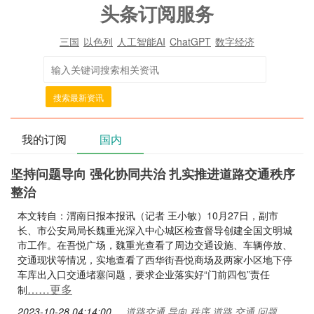
头条订阅服务
三国
以色列
人工智能AI
ChatGPT
数字经济
搜索最新资讯
我的订阅
国内
坚持问题导向 强化协同共治 扎实推进道路交通秩序
整治
本文转自：渭南日报本报讯（记者 王小敏）10月27日，副市
长、市公安局局长魏重光深入中心城区检查督导创建全国文明城
市工作。在吾悦广场，魏重光查看了周边交通设施、车辆停放、
交通现状等情况，实地查看了西华街吾悦商场及两家小区地下停
车库出入口交通堵塞问题，要求企业落实好“门前四包”责任
……更多
制
2023-10-28 04:14:00
道路交通,导向,秩序,道路,交通,问题