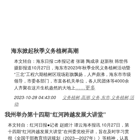
海东掀起秋季义务植树高潮
本文转自：海东日报 □本报记者 张璐 陶成录 赵新秋 韩世伟
摄影报道10月27日，海东市2023年秋季全民义务植树活动暨
“三北”工程六期植树区现场彩旗飘扬，人声鼎沸，海东市市级
领导，市委各部门，市直各机关单位，各人民团体等4000余
……更多
人齐聚在这片生机盎然的大地上
2023-10-28 04:43:00
义务植树,高潮,义务,东市,义务植树,活
动
我州举办第十四期“红河跨越发展大讲堂”
本文转自：红河日报●记者 赵婧汁 谭云海本报讯 10月27日，第
十四期“红河跨越发展大讲堂”在州委党校开讲，旨在及时学习贯
彻《全国干部教育培训规划（2023—2027年）》等精神，认真