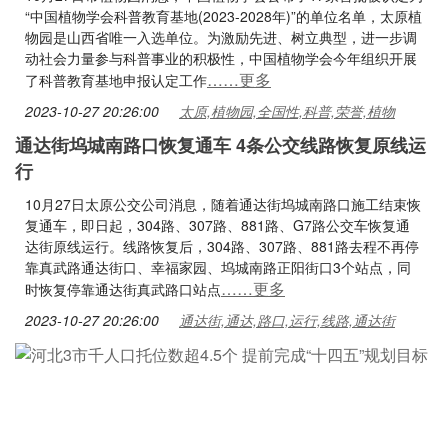
“中国植物学会科普教育基地(2023-2028年)”的单位名单，太原植
物园是山西省唯一入选单位。为激励先进、树立典型，进一步调
动社会力量参与科普事业的积极性，中国植物学会今年组织开展
……更多
了科普教育基地申报认定工作
2023-10-27 20:26:00
太原,植物园,全国性,科普,荣誉,植物
通达街坞城南路口恢复通车 4条公交线路恢复原线运
行
10月27日太原公交公司消息，随着通达街坞城南路口施工结束恢
复通车，即日起，304路、307路、881路、G7路公交车恢复通
达街原线运行。线路恢复后，304路、307路、881路去程不再停
靠真武路通达街口、幸福家园、坞城南路正阳街口3个站点，同
……更多
时恢复停靠通达街真武路口站点
2023-10-27 20:26:00
通达街,通达,路口,运行,线路,通达街