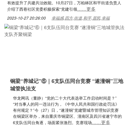
有效提升了共建共治效能。10月27日，万柏林区和平街道负责人
……更多
介绍了西巷社区党委积极探索“党建引领
2023-10-27 20:26:00
幸福感,四方,街道,和平,居民,幸福
铜梁“养城记”⑥｜6支队伍同台竞赛 “遂潼铜”三地
城管执法支
华龙网讯（董静）“党的二十大代表选举工作启动时间是？”
“对当事人的同一违法行为，《中华人民共和国行政处罚法》
有何规定？”今（27）日，“遂潼铜”党建暨城市管理知识竞赛
在铜梁区举办，来自重庆市铜梁区、潼南区及四川省遂宁市的
……更多
6支队伍同台角逐，场面紧张激烈。竞赛现场