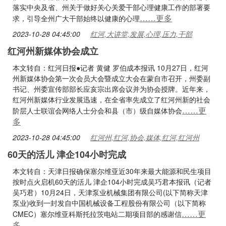
落实中央及省、州关于做好关心关爱干部心理健康工作的部署要
……更多
求，引导全州广大干部始终以健康的心理
2023-10-28 04:45:00
红河,大讲堂,发展,心理,压力,干部
红河州新媒体协会成立
本文转自：红河日报●记者 黄健 罗伯成本报讯 10月27日，红河
州新媒体协会第一次会员大会暨成立大会在蒙自市召开，州委副
书记、州委宣传部部长应亥宗出席会议并为协会授牌。近年来，
红河州新媒体行业发展迅速，在全省率先成立了红河州新的社会
……更
阶层人士联谊会网络人士分会和县（市）级自媒体协会
多
2023-10-28 04:45:00
红河州,红河,协会,媒体,红河,红河州
60天的活儿 津企104小时完成
本文转自：天津日报确保塞尔维亚近30年来最大能源和民生项目
按时点火启机60天的活儿 津企104小时完成吴巧君本报讯（记者
吴巧君）10月24日，天津泵业机械集团有限公司(以下简称天津
泵业)收到一封发自中国机械设备工程股份有限公司（以下简称
……更
CMEC）塞尔维亚科斯托拉茨电站二期项目部的感谢信
多