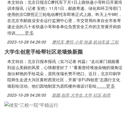
本文转自：北京日报京C摩托车下月1日上路快递小哥昨日开展培
训本报讯（记者 安然）11月1日，邮政寄递、绿化和环卫等部门
使用的京C牌照正三轮电动摩托车即将正式上路。昨天上午9时，
在北京市邮政业安全运行监测中心里，市交管局向来自全市各寄
递企业的几十名快递小哥和各单位负责安全工作的主管展开岗前
……更多
培训
2023-10-28 04:26:00
摩托车,摩托,小哥,快递,机动车道,三轮
大学生创意手绘帮社区老墙焕新颜
本文转自：北京日报本报讯（实习记者 何蕊）“走出家门就能看
到这么美丽的风景，心情都变好了！”看着曾经堆放杂物的墙角绽
放出鲜艳的手绘花朵，居民张瑞长赞不绝口。近日，北京印刷学
院师生走进大兴区黄村西里社区，开展“非FUN创意”志愿行文化
……更多
墙彩绘活动。他们因地制宜为居民楼外墙设计彩绘
2023-10-28 04:26:00
新颜,创意,大学生,大学,社区,创意