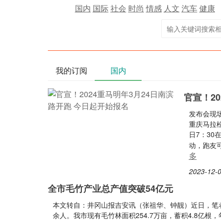
国内
国际
社会
时尚
情感
人文
汽车
健康
我的订阅
国内
官宣！2
发布会现场
重庆马拉松
日7：30
动，跑友可
多
2023-12-0
全市毛竹产业总产值突破54亿元
本文转自：井冈山报吉安讯（张祖华、钟靓）近日，笔者
余人。我市现有毛竹林面积254.7万亩，蓄积4.8亿根