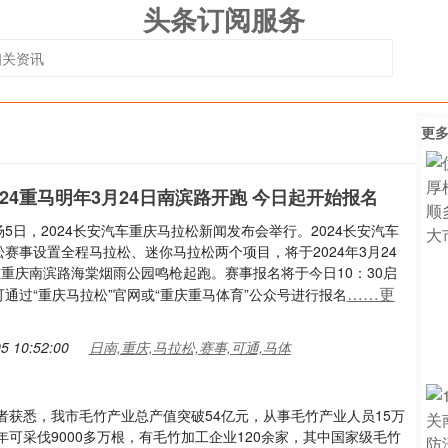
头条订阅服务
更
024重马明年3月24日南滨路开跑 今日起开始报名
5日，2024长安汽车重庆马拉松新闻发布会举行。2024长安汽车
赛事设置全程马拉松、迷你马拉松两个项目，将于2024年3月24
在重庆南滨路海棠烟雨公园鸣枪起跑。赛事报名将于今日10：30启
……更
通过“重庆马拉松”官网或“重庆重马体育”公众号进行报名
5 10:52:00
日南,重庆,马拉松,赛事,可通,马体
获悉，我市毛竹产业总产值突破54亿元，从事毛竹产业人员15万
，年可采伐9000多万根，有毛竹加工企业120余家，其中国家级毛竹