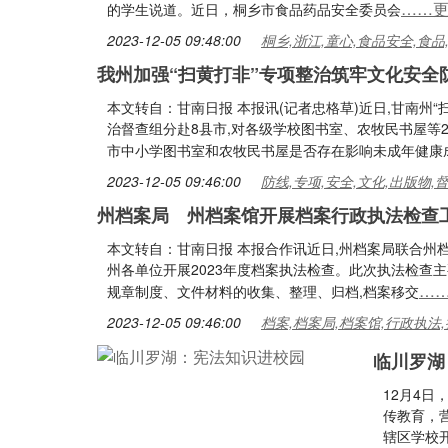
……
的学生说道。近日，桐乡市食品药品安全委员会
2023-12-05 09:48:00
桐乡,浙江,童心,食品安全,食品
我州加强“扫黄打非”专项整治筑牢文化安全
本文转自：甘南日报 本报讯(记者忠格草)近日,甘南州
治督查组分赴8县市,对各级学校图书室、农牧民书屋等
市中小学图书室和农牧民书屋是否存在影响未成年健康
2023-12-05 09:46:00
防线,专项,安全,文化,出版物,
州档案局 州档案馆开展档案行政执法检查
本文转自：甘南日报 本报合作讯近日,州档案局联合州
州各单位开展2023年度档案执法检查。此次执法检查
…
规章制度、文件材料的收集、整理、归档,档案移交
2023-12-05 09:46:00
档案,档案局,档案馆,行政执法,
临川罗湖
12月4
传教育，
辖区学校