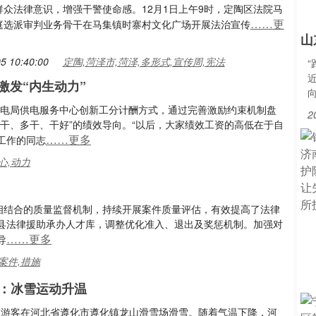
群众法律意识，增强干警使命感。12月1日上午9时，定陶区法院马
……更
庭选派审判业务骨干在马集镇时寨村文化广场开展法治宣传
山
5 10:40:00
定陶,菏泽市,菏泽,多形式,宣传周,宪法
激发“内生动力”
供电局供电服务中心创新工分计酬方式，通过完善激励约束机制盘
2
干、多干、干好”的绩效导向。“以后，大家绩效工资的高低在于自
……更多
工作的同志
心,动力
后相结合的质量监督机制，持续开展案件质量评估，有效提高了法律
县法律援助承办人才库，调整优化准入、退出及奖惩机制。加强对
……更多
导
案件,措施
：冰雪运动升温
日，游客在河北省遵化市遵化镇龙山滑雪场滑雪。随着气温下降，河