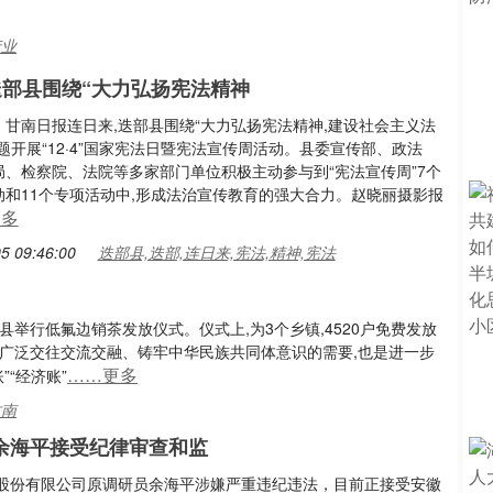
产业
迭部县围绕“大力弘扬宪法精神
：甘南日报连日来,迭部县围绕“大力弘扬宪法精神,建设社会主义法
题开展“12·4”国家宪法日暨宪法宣传周活动。县委宣传部、政法
局、检察院、法院等多家部门单位积极主动参与到“宪法宣传周”7个
动和11个专项活动中,形成法治宣传教育的强大合力。赵晓丽摄影报
更多
5 09:46:00
迭部县,迭部,连日来,宪法,精神,宪法
县举行低氟边销茶发放仪式。仪式上,为3个乡镇,4520户免费发放
广泛交往交流交融、铸牢中华民族共同体意识的需要,也是进一步
……更多
“经济账”
甘南
余海平接受纪律审查和监
股份有限公司原调研员余海平涉嫌严重违纪违法，目前正接受安徽