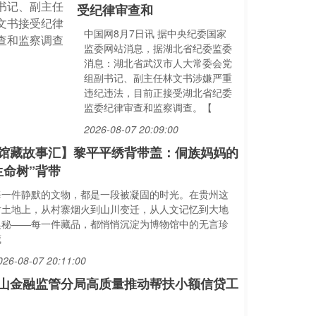
受纪律审查和
中国网8月7日讯 据中央纪委国家
监委网站消息，据湖北省纪委监委
消息：湖北省武汉市人大常委会党
组副书记、副主任林文书涉嫌严重
违纪违法，目前正接受湖北省纪委
监委纪律审查和监察调查。【
2026-08-07 20:09:00
馆藏故事汇】黎平平绣背带盖：侗族妈妈的
生命树”背带
每一件静默的文物，都是一段被凝固的时光。在贵州这
片土地上，从村寨烟火到山川变迁，从人文记忆到大地
奥秘——每一件藏品，都悄悄沉淀为博物馆中的无言珍
藏
026-08-07 20:11:00
山金融监管分局高质量推动帮扶小额信贷工