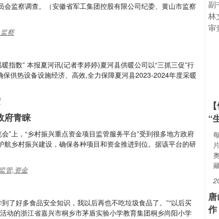
员会监察调查。（安徽省军工集团控股有限公司纪委、黄山市监察
,监察
暖指数” 本报夏河讯(记者李婷婷)夏河县供暖公司以“三抓三促”行
保供热设备设施经济、高效,全力保障夏河县2023-2024年度采暖
暖
【
政府青睐
“
览会”上，“乡村振兴重点资金项目监管服务平台”受到很多地方政府
护航乡村振兴建设，确保各种项目和资金推进到位。据该平台的研
监管,资金
2
唐
学到了好多食品安全知识，我以后再也不吃垃圾食品了。”“以后买
作
普活动的浙江省嘉兴市桐乡市茅盾实验小学教育集团桐乡尚阳小学