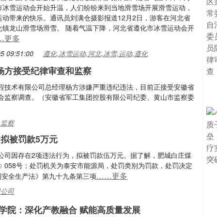
市冰雪运动会开始升温，人们纷纷来到当地滑雪场开展滑雪运动，
运动带来的快乐。通讯员刘满仓摄影报道12月2日，游客在河北省
化镇龙山滑雪场滑雪。 随着气温下降，河北省遵化市冰雪运动会开
…更多
5 09:51:00
遵化,冰雪运动,河北,冰雪,运动,遵化
杨方接受纪律审查和监察
程技术有限公司总经理杨方涉嫌严重违纪违法，目前正接受安徽省
会监察调查。（安徽省军工集团控股有限公司纪委、黄山市监察委
,监察
拟被罚款5万元
公司因存在2项违法行为，拟被罚款伍万元。据了解，肥城白庄煤
3﹞058号；处罚机关为泰安市能源局，处罚类别为罚款，处罚决定
……更多
和国安全生产法》第九十九条第三项
限公司
学院：深化产教融合 赋能高质量发展