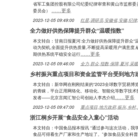
省军工集团控股有限公司纪委纪律审查和黄山市监察委
……更多
委员会）
2023-12-05 09:49:00
红星,调研员,安徽省,安徽,纪律
全力做好供热保障提升群众“温暖指数”
本文转自：甘南日报夏河:全力做好供热保障提升群众“温
动为契机,全面提升供热质量,不断提高采暖用户满意度,确
……更多
期供热系统平稳安全运行
2023-12-05 09:46:00
全力,群众,指数,保障,夏河,采
乡村振兴重点项目和资金监管平台受到地方
本文转自：新华网在刚刚结束的“2023全球数字贸易博
的青睐，平台正用网络化、移动化、智能化等数字技术
……更多
发者——北京言闻汇智公司创始人李杰介绍
2023-12-05 09:47:00
重点项目,地方政府,振兴,乡村,
浙江桐乡开展“食品安全入童心”活动
本文转自：中国食品报本报讯 “通过参与这次活动，我
食品可得看生产厂家和生产地址了。”参加食品安全科