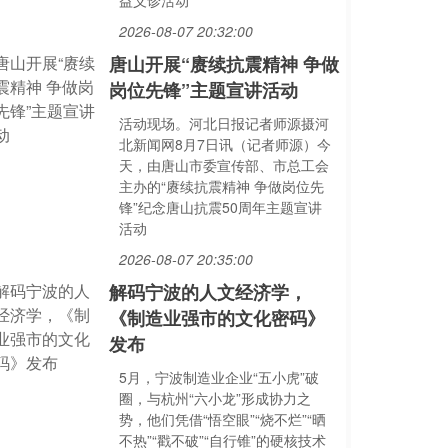
益义诊活动
2026-08-07 20:32:00
唐山开展“赓续抗震精神 争做
岗位先锋”主题宣讲活动
活动现场。河北日报记者师源摄河
北新闻网8月7日讯（记者师源）今
天，由唐山市委宣传部、市总工会
主办的“赓续抗震精神 争做岗位先
锋”纪念唐山抗震50周年主题宣讲
活动
2026-08-07 20:35:00
解码宁波的人文经济学，
《制造业强市的文化密码》
发布
5月，宁波制造业企业“五小虎”破
圈，与杭州“六小龙”形成协力之
势，他们凭借“悟空眼”“烧不烂”“晒
不热”“戳不破”“自行锥”的硬核技术