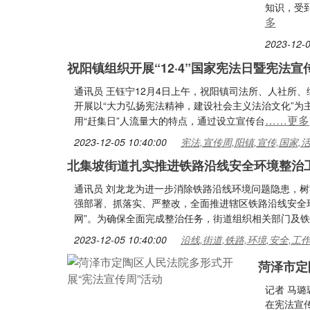
知识，受
多
2023-12-0
祝阳镇组织开展“12·4”国家宪法日暨宪法宣
通讯员 王钰宁12月4日上午，祝阳镇司法所、人社所
开展以“大力弘扬宪法精神，建设社会主义法治文化”
……更多
用“赶集日”人流量大的特点，通过设立宣传台
2023-12-05 10:40:00
宪法,宣传周,阳镇,宣传,国家,
北集坡街道扎实推进铁路沿线安全环境整治
通讯员 刘龙龙为进一步消除铁路沿线环境问题隐患，
强部署、抓落实、严整改，全面推进辖区铁路沿线安全环
网”。为确保全面完成整治任务，街道组织相关部门及
2023-12-05 10:40:00
沿线,街道,铁路,环境,安全,工
菏泽市定
记者 马璐
在宪法宣