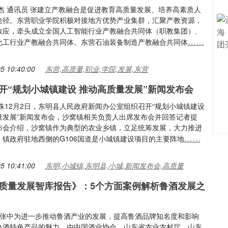
文杰 通讯员 张建立产教融合是促进教育高质量发展、培养高素质人
途径。东营职业学院积极对接地方优势产业集群，汇聚产教资源，
效应，牵头成立全国人工智能行业产教融合共同体（职教集团）、
……
化工行业产教融合共同体、东营石油装备制造产教融合共同体
5 10:40:00
东营,高质量,职业,学院,发展,东营
开“规划小城镇建设 推动高质量发展”新闻发布会
珠12月2日，东明县人民政府新闻办公室组织召开“规划小城镇建设
量发展”新闻发布会，沙窝镇相关负责人出席发布会并回答记者提
布会介绍，沙窝镇作为典型的农业乡镇，立足统筹发展，大力推进
……
，镇政府驻地西侧的G106国道是小城镇建设项目的主要阵地
5 10:41:00
东明,小城镇,东明县,小城,新闻发布会,高质量
质量发展智库报告》：5个方面案例解析鲁酒发展之
頔 张中为进一步推动鲁酒产业的发展，提高鲁酒品牌知名度和影响
鲁酒特色产品的魅力，由中国酒业协会、山东省农业农村厅、山东