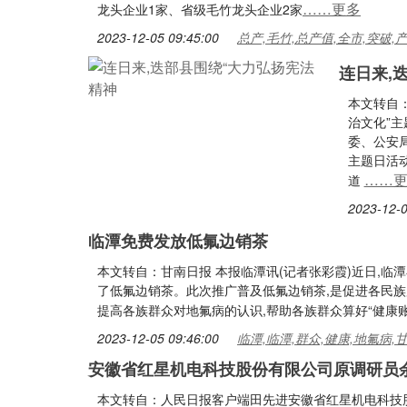
……更多
龙头企业1家、省级毛竹龙头企业2家
2023-12-05 09:45:00
总产,毛竹,总产值,全市,突破,
连日来,
本文转自
治文化”主
委、公安
主题日活
……
道
2023-12-0
临潭免费发放低氟边销茶
本文转自：甘南日报 本报临潭讯(记者张彩霞)近日,临潭
了低氟边销茶。此次推广普及低氟边销茶,是促进各民族
提高各族群众对地氟病的认识,帮助各族群众算好“健康账”
2023-12-05 09:46:00
临潭,临潭,群众,健康,地氟病,
安徽省红星机电科技股份有限公司原调研员
本文转自：人民日报客户端田先进安徽省红星机电科技