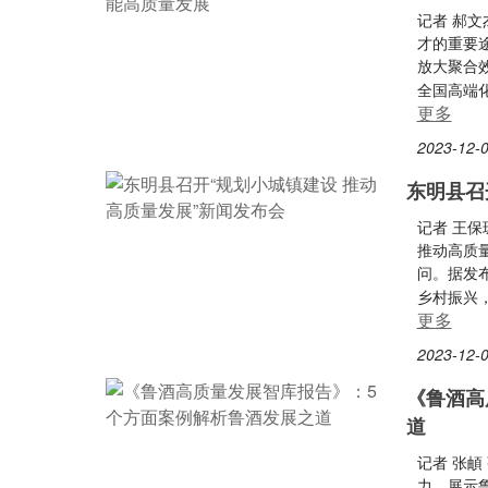
记者 郝
才的重要
放大聚合
全国高端
更多
2023-12-0
东明县召
记者 王保
推动高质
问。据发
乡村振兴
更多
2023-12-0
《鲁酒高
道
记者 张
力，展示