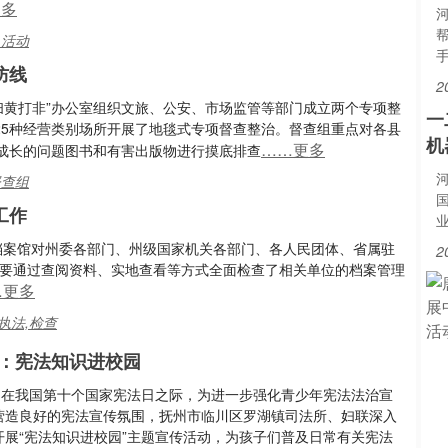
更多
,活动
防线
2
“扫黄打非”办公室组织文旅、公安、市场监管等部门成立两个专项整
一
25种经营类别场所开展了地毯式专项督查整治。督查组重点对各县
机
……更多
成长的问题图书和有害出版物进行摸底排查
督查组
工作
档案馆对州委各部门、州级国家机关各部门、各人民团体、省属驻
2
主要通过查阅资料、实地查看等方式全面检查了相关单位的档案管理
…更多
执法,检查
：宪法知识进校园
日，在我国第十个国家宪法日之际，为进一步强化青少年宪法法治宣
营造良好的宪法宣传氛围，抚州市临川区罗湖镇司法所、妇联深入
开展“宪法知识进校园”主题宣传活动，为孩子们普及日常有关宪法