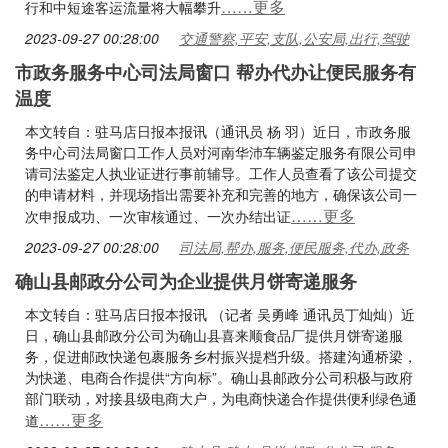
……更多
行和中短途客运流量将大幅攀升
2023-09-27 00:28:00
交通警察,平安,支队,公安局,出行,驾驶
市政务服务中心司法局窗口 帮办代办让便民服务有
温度
本文转自：驻马店日报本报讯（通讯员 杨 羽）近日，市政务服
务中心司法局窗口工作人员对河南华沛车辆鉴定服务有限公司申
请司法鉴定人执业证进行事前辅导。工作人员查看了该公司提交
的申请材料，并现场指出需要补充和完善的地方，确保该公司一
……更多
次申报成功、一次审核通过、一次办结出证
2023-09-27 00:28:00
司法局,帮办,服务,便民服务,代办,政务
确山县邮政分公司为企业提供月饼寄递服务
本文转自：驻马店日报本报讯 （记者 吴勇峰 通讯员丁灿灿）近
日，确山县邮政分公司为确山县喜来顺食品厂提供月饼寄递服
务，促进邮政快递包裹服务乡村振兴提档升级。搭建沟通桥梁，
为快递、电商合作提供“方向标”。确山县邮政分公司积极与政府
部门联动，对接县级电商大户，为电商快递合作提供便利绿色通
……更多
道