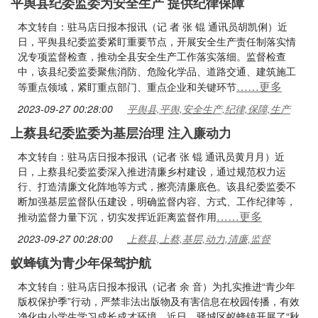
平舆县纪委监委为安全生产 提供纪律保障
本文转自：驻马店日报本报讯（记 者 张 锟 通讯员胡凯俐）近
日，平舆县纪委监委紧盯重要节点，开展安全生产责任制落实情
况专项监督检查，推动全县安全生产工作落实落细。监督检查
中，该县纪委监委聚焦消防、危险化学品、道路交通、建筑施工
……更多
等重点领域，紧盯重点部门、重点企业和关键环节
2023-09-27 00:28:00
平舆县,平舆,安全生产,纪律,保障,生产
上蔡县纪委监委为基层治理 注入廉动力
本文转自：驻马店日报本报讯（记者 张 锟 通讯员黄月月）近
日，上蔡县纪委监委深入推进清廉乡村建设，通过规范权力运
行、打造清廉文化阵地等方式，擦亮清廉底色。该县纪委监委不
断加强基层监督队伍建设，明确监督内容、方式、工作纪律等，
……更多
推动监督力量下沉，切实发挥近距离监督作用
2023-09-27 00:28:00
上蔡县,上蔡,基层,动力,清廉,监督
蚁蜂镇为青少年保驾护航
本文转自：驻马店日报本报讯（记者 余 音）为扎实推进“青少年
版权保护季”行动，严禁非法出版物及有害信息在校园传播，有效
净化中小学生学习成长成才环境，近日，驿城区蚁蜂镇开展了“秋