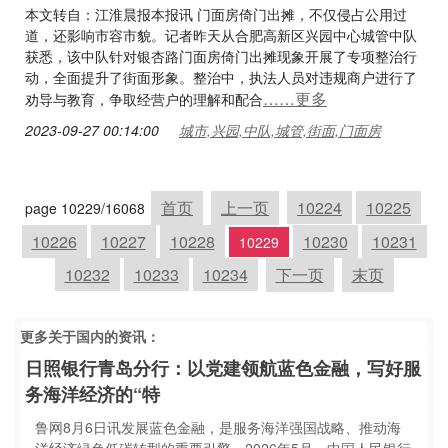
本文转自：江淮晨报本报讯 门面房倚门出摊，不仅侵占公用过
道，还影响市容市貌。记者昨天从合肥高新区兴园中心城管中队
获悉，该中队针对银杏路门面房倚门出摊现象开展了专项整治行
动，全面提升了街面形象。整治中，执法人员对违规商户进行了
……更多
劝导与教育，争取经营户的理解和配合
2023-09-27 00:14:00
城市,兴园,中队,城管,街面,门面房
首页
上一页
10224
10225
page 10229/16068
10226
10227
10228
10230
10231
10229
10232
10233
10234
下一页
末页
更多关于
国内
的资讯：
日照银行青岛分行：以党建领航蓝色金融，写好服
务海洋经济的“特
鲁网8月6日讯发展蓝色金融，是服务海洋强国战略、推动海