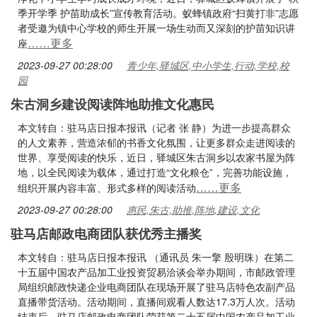
季开学季 护苗助成长”宣传教育活动。蚁蜂镇政府“扫黄打非”志愿
者受邀为镇中心学校的师生开展一场生动而又深刻的护苗知识讲
……更多
座
2023-09-27 00:28:00
青少年,驿城区,中小学生,行动,学校,校
园
朱古洞乡建设阅读阵地助推文化惠民
本文转自：驻马店日报本报讯（记者 张 静）为进一步提高群众
的人文素养，营造浓郁的书香文化氛围，让更多群众走进阅读的
世界、享受阅读的快乐，近日，驿城区朱古洞乡以农家书屋为阵
地，以全民阅读为载体，通过打造“文化粮仓”，完善功能设施，
……更多
组织开展内容丰富、形式多样的阅读活动
2023-09-27 00:28:00
惠民,朱古,助推,阵地,建设,文化
驻马店邮政电商团队获优秀主播奖
本文转自：驻马店日报本报讯 （通讯员 朱一擎 殷明珠）在第二
十五届中国农产品加工业投资贸易洽谈会举办期间，市邮政管理
局组织邮政快递企业电商团队在现场开展了驻马店特色农副产品
直播带货活动。活动期间，直播间观看人数达17.3万人次。活动
结束后，驻马店邮政电商团队荣获第二十五届中国农产品加工业