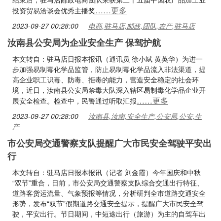
……更多
投资贸易洽谈会优秀主播奖
2023-09-27 00:28:00
电商,驻马店,邮政,团队,农产,驻马店
汝南县公安局为企业安全生产 保驾护航
本文转自：驻马店日报本报讯（通讯员 徐小斌 黄英华）为进一
步加强易制毒化学品监管，防止易制毒化学品流入非法渠道，提
高企业职工识毒、防毒、拒毒的能力，营造安全稳定的社会环
境，近日，汝南县公安局禁毒大队深入辖区易制毒化学品企业开
……更多
展安全检查。检查中，民警通过听取汇报
2023-09-27 00:28:00
汝南县,汝南,安全生产,公安局,公安,生
产
市公安局交通警察支队提醒广大市民安全驾驶平安出
行
本文转自：驻马店日报本报讯（记者 刘金霞）今年国庆和中秋
“双节”重合，日前，市公安局交通警察支队综合交通出行特征、
道路客货运流量、气象预报等情况，分析研判全市道路交通安全
形势，发布“双节”假期道路交通安全提示，提醒广大市民安全驾
驶，平安出行。节日期间，中短途出行（旅游）为主的自驾车出