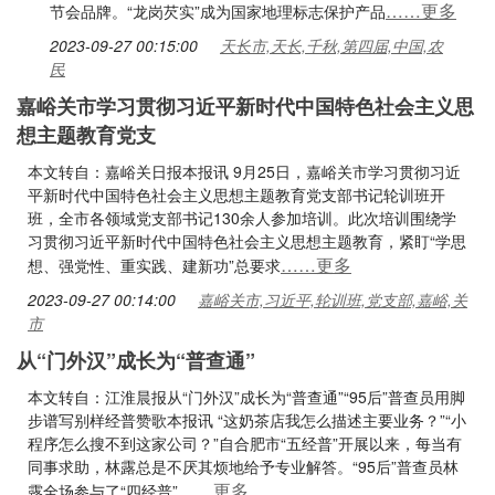
……更多
节会品牌。“龙岗芡实”成为国家地理标志保护产品
2023-09-27 00:15:00
天长市,天长,千秋,第四届,中国,农
民
嘉峪关市学习贯彻习近平新时代中国特色社会主义思
想主题教育党支
本文转自：嘉峪关日报本报讯 9月25日，嘉峪关市学习贯彻习近
平新时代中国特色社会主义思想主题教育党支部书记轮训班开
班，全市各领域党支部书记130余人参加培训。此次培训围绕学
习贯彻习近平新时代中国特色社会主义思想主题教育，紧盯“学思
……更多
想、强党性、重实践、建新功”总要求
2023-09-27 00:14:00
嘉峪关市,习近平,轮训班,党支部,嘉峪,关
市
从“门外汉”成长为“普查通”
本文转自：江淮晨报从“门外汉”成长为“普查通”“95后”普查员用脚
步谱写别样经普赞歌本报讯 “这奶茶店我怎么描述主要业务？”“小
程序怎么搜不到这家公司？”自合肥市“五经普”开展以来，每当有
同事求助，林露总是不厌其烦地给予专业解答。“95后”普查员林
……更多
露全场参与了“四经普”