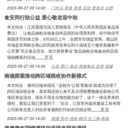
2023-09-27 00:14:00
门外汉,普查,普查,五经,普查员,合肥
食安同行助公益 爱心敬老迎中秋
本文转自：江淮晨报为深入贯彻落实《中华人民共和国反食品浪
费法》，让食品抽检合格备份样品得到合理再利用，在中秋佳节
和国庆节到来之际，9月26日上午，合肥市市场监管局、蜀山区
市场监管局联合蜀山区民政局等单位到小庙镇五十墩养老服务中
心开展“关注食品安全、助力慈善事业”食品抽检合格备份样品现
……更多
场捐赠系列活动
2023-09-27 00:14:00
公益,爱心,食品,保健食品,监管,保健
南谯探索推动跨区域税收协作新模式
本文转自：滁州日报本报讯 “‘远程办’让我‘零跑动’就成功办理了
跨区域涉税业务，原本我还担心来不及办理税费预缴会影响公司
项目资金流动，现在不用去当地也能办好了，这个一体化带来的
便利，着实让我们享受到了。”近日，江苏常州嘉祥建设工程有限
……更多
公司财务负责人刘欣祥拿着刚打印好的完税证明
2023-09-27 00:14:00
南谯,协作,税收,模式,长三角,南谯