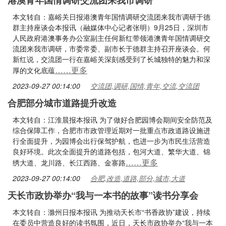
港澳青年国情调研交流团来我市调研
本文转自：嘉峪关日报港澳青年国情调研交流团来我市调研于德
群主持座谈会本报讯（融媒体中心记者张明）9月25日，深圳市
人民政府港澳事务办公室副主任何新红带领港澳青年国情调研交
流团来我市调研，市委常委、副市长于德群主持召开座谈会。何
新红说，交流团一行在嘉峪关深刻感受到了长城独特的魅力和深
……更多
厚的文化底蕴
2023-09-27 00:14:00
交流团,调研,国情,青年,交流,交流团
合肥部分城市道路提升改造
本文转自：江淮晨报本报讯 为了做好合肥园博会期间安全防范及
综合保障工作，合肥市市政管理近期对一批重点市政道路设施进
行全面提升，为园博会出行保驾护航，也进一步为市民生活营造
良好环境。此次全面提升的道路包括，包河大道、繁华大道、锦
……更多
绣大道、龙川路、长江西路、金寨路
2023-09-27 00:14:00
合肥,改造,道路,部分,城市,大道
天长市政协举办“我与一本书的故事”读书分享会
本文转自：滁州日报本报讯 为推动天长市“书香政协”建设，持续
在委员中营造良好的读书氛围，近日，天长市政协举办“我与一本