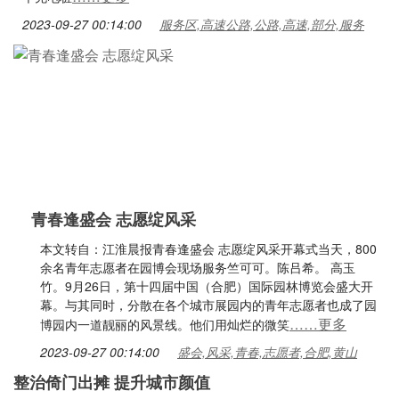
2023-09-27 00:14:00
服务区,高速公路,公路,高速,部分,服务
青春逢盛会 志愿绽风采
本文转自：江淮晨报青春逢盛会 志愿绽风采开幕式当天，800
余名青年志愿者在园博会现场服务竺可可。陈吕希。 高玉
竹。9月26日，第十四届中国（合肥）国际园林博览会盛大开
幕。与其同时，分散在各个城市展园内的青年志愿者也成了园
……更多
博园内一道靓丽的风景线。他们用灿烂的微笑
2023-09-27 00:14:00
盛会,风采,青春,志愿者,合肥,黄山
整治倚门出摊 提升城市颜值