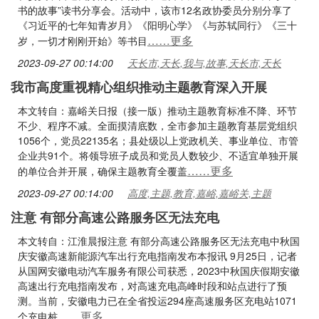
书的故事”读书分享会。活动中，该市12名政协委员分别分享了
《习近平的七年知青岁月》《阳明心学》《与苏轼同行》《三十
……更多
岁，一切才刚刚开始》等书目
2023-09-27 00:14:00
天长市,天长,我与,故事,天长市,天长
我市高度重视精心组织推动主题教育深入开展
本文转自：嘉峪关日报（接一版）推动主题教育标准不降、环节
不少、程序不减。全面摸清底数，全市参加主题教育基层党组织
1056个，党员22135名；县处级以上党政机关、事业单位、市管
企业共91个。将领导班子成员和党员人数较少、不适宜单独开展
……更多
的单位合并开展，确保主题教育全覆盖
2023-09-27 00:14:00
高度,主题,教育,嘉峪,嘉峪关,主题
注意 有部分高速公路服务区无法充电
本文转自：江淮晨报注意 有部分高速公路服务区无法充电中秋国
庆安徽高速新能源汽车出行充电指南发布本报讯 9月25日，记者
从国网安徽电动汽车服务有限公司获悉，2023中秋国庆假期安徽
高速出行充电指南发布，对高速充电高峰时段和站点进行了预
测。当前，安徽电力已在全省投运294座高速服务区充电站1071
……更多
个充电桩