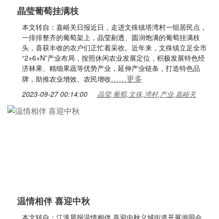
晶莹葡萄挂满枝
本文转自：嘉峪关日报近日，走进文殊镇塔湾村一组居民点，
一排排整齐的葡萄架上，晶莹剔透、圆润饱满的葡萄挂满枝
头，喜获丰收的农户们正忙着采收。近年来，文殊镇立足全市
“2+6+N”产业布局，按照休闲农业发展定位，积极发展特色经
济林果、精细果蔬等优势产业，延伸产业链条，打造特色品
……更多
牌，助推农业增效、农民增收
2023-09-27 00:14:00
晶莹,葡萄,文殊,湾村,产业,嘉峪关
温情相伴 喜迎中秋
本文转自：江淮晨报温情相伴 喜迎中秋义城街道开展游园会