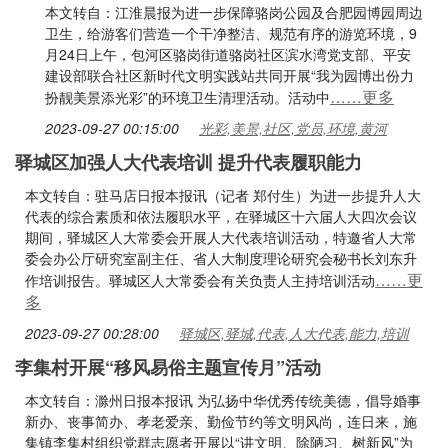
本文转自：江淮晨报为进一步保障骆岗公园及合肥园博园周边
卫生，给游客们营造一个干净整洁、规范有序的游览环境，9
月24日上午，包河区骆岗街道骆岗社区滨水湾党支部、平安
建设部联合社区新时代文明实践站共同开展“我为园博出份力
……更多
扮靓美景添光彩”的环境卫生清理活动。活动中
2023-09-27 00:15:00
光彩,美景,社区,党员,环境,黄河
驿城区加强人大代表培训 提升代表履职能力
本文转自：驻马店日报本报讯（记者 郑付生）为进一步提升人大
代表的综合素质和依法履职水平，在驿城区十六届人大四次会议
期间，驿城区人大常委会开展人大代表培训活动，特邀省人大常
委会办公厅研究室副主任、省人大制度理论研究会秘书长刘东升
……更
作培训报告。驿城区人大常委会有关负责人主持培训活动
多
2023-09-27 00:28:00
驿城区,驿城,代表,人大代表,能力,培训
李集村开展“移风易俗主题宣传月”活动
本文转自：滁州日报本报讯 为弘扬中华优秀传统美德，倡导婚事
新办、丧事简办、孝老爱亲、勤俭节约等文明风尚，连日来，施
集镇李集村组织党群志愿者开展以“讲文明、除陋习、树新风”为