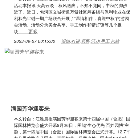
活动本报讯 天高云淡，秋风送爽，不知不觉间，中秋的脚步
近了。近日，包河区义城街道万紫社区筹备组与保利物业在保
利和光尘樾一期广场联合开展了“温情相伴，喜迎中秋”的游园
会活动。活动分为美食共享、手工制作和猜灯谜等几个板
……更多
块
2023-09-27 00:15:00
温情,灯谜,居民,活动,手工,尔敦
满园芳华迎客来
本文转自：江淮晨报满园芳华迎客来第十四届中国（合肥）国
际园林博览会盛大开幕9月26日，围绕“生态优先 百姓园博”主
题，第十四届中国（合肥）国际园林博览会正式开幕。12.7平