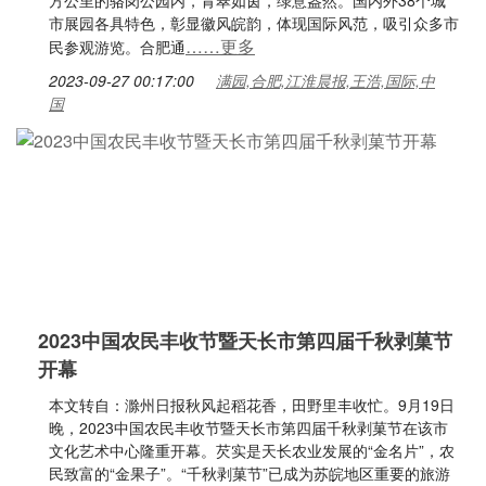
方公里的骆岗公园内，青翠如茵，绿意盎然。国内外38个城
市展园各具特色，彰显徽风皖韵，体现国际风范，吸引众多市
……更多
民参观游览。合肥通
2023-09-27 00:17:00
满园,合肥,江淮晨报,王浩,国际,中
国
2023中国农民丰收节暨天长市第四届千秋剥菓节
开幕
本文转自：滁州日报秋风起稻花香，田野里丰收忙。9月19日
晚，2023中国农民丰收节暨天长市第四届千秋剥菓节在该市
文化艺术中心隆重开幕。芡实是天长农业发展的“金名片”，农
民致富的“金果子”。“千秋剥菓节”已成为苏皖地区重要的旅游