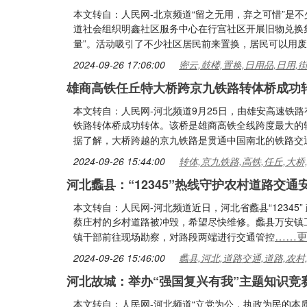
本文转自：人民网-北京频道“留之无用，弃之可惜”是
道社会组织明鑫社区服务中心在行宫社区开展旧物兑换
量”。活动吸引了不少社区居民前来置换，居民可以用
2024-09-26 17:06:00
密云,鼓楼,置换,日用品,日用,
雄商高铁任丘特大桥跨京九铁路转体桥成功
本文转自：人民网-河北频道9月25日，由雄安高速铁
铁路转体桥成功转体。该桥是雄商高铁全线跨度最大的
据了解，大桥跨越的京九铁路是贯通中国南北的铁路交
2024-09-26 15:44:00
转体,京九铁路,高铁,任丘,大桥
河北蠡县：“12345”热线守护农村道路交通
本文转自：人民网-河北频道近日，河北省蠡县“1234
蔡庄村的乡村道路被冲毁，希望尽快维修。蠡县万安镇
……
镇干部前往现场勘察，对路段两端进行交通管控
2024-09-26 15:46:00
蠡县,河北,道路交通,道路,农村
河北故城：举办“强国复兴有我”主题知识竞
本文转自：人民网-河北频道“立党为公，执政为民的本质