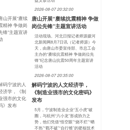
益义诊活动
2026-08-07 20:32:00
唐山开展“赓续抗震精神 争做
岗位先锋”主题宣讲活动
活动现场。河北日报记者师源摄河
北新闻网8月7日讯（记者师源）今
天，由唐山市委宣传部、市总工会
主办的“赓续抗震精神 争做岗位先
锋”纪念唐山抗震50周年主题宣讲
活动
2026-08-07 20:35:00
解码宁波的人文经济学，
《制造业强市的文化密码》
发布
5月，宁波制造业企业“五小虎”破
圈，与杭州“六小龙”形成协力之
势，他们凭借“悟空眼”“烧不烂”“晒
不热”“戳不破”“自行锥”的硬核技术