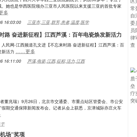
域。她也是华西医院领办三亚市人民医院以来支援三亚的首批专家
更多
6 16:03:00
三亚市,三亚,群芳,患者,温度,医学
时路 奋进新征程】江西芦溪：百年电瓷焕发新活力
：人民网-江西频道孔文进【不忘来时路 奋进新征程】江西芦溪：百
……更多
发新活力
6 16:11:00
芦溪,电瓷,江西,征程,活力,江西
记者董兆瑞）9月26日，北京市交通委、市重点站区管委会、市公安
一”假期交通保障新闻发布会。记者从会上获悉，京津城际亦庄火车
多
将于
机场”奖项