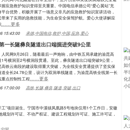
掌握应急救护知识变得至关重要。中国电信承德公司“爱心翼站”充
身平台优势，积极开展了一场意义非凡的应急救护知识宣讲活动，
民带来了实用的急救技能，为生命安全保驾护航。爱心大使讲解应
……更多
识
6 15:43:00
承德,中国电信,救护,中国,应急,爱心
第一长隧彝良隧道出口端掘进突破9公里
：人民网9月26日，随着最后一声炮响，由中铁五局承建的渝昆高
道1号横洞至2号横洞段贯通。至此，彝良隧道出口端突破9公里，
昆高铁云南段的建设取得重大突破，为全线安全贯通提供了坚实保
道全长24.78公里，设计为双洞单线隧道，为渝昆高铁全线第一长
……更多
线重点控制性工程
6 17:00:00
高铁,长隧,彝良,隧道,突破,出口
开工”项目诞生。宁国市中溪镇凤凰路5号地块仅用1个工作日，安徽
地规划许可证、不动产权证、建设工程规划许可证、施工许可证，
,宁国