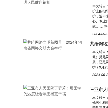
本文转自
护士的指
护，近年
心、专业的
……更
式
2024-09-2
共绘网络
本文转自
佩）提起
展，还是
护？9月2
2024-09-2
三亚市人
本文转自：
他医生相
芳是三亚