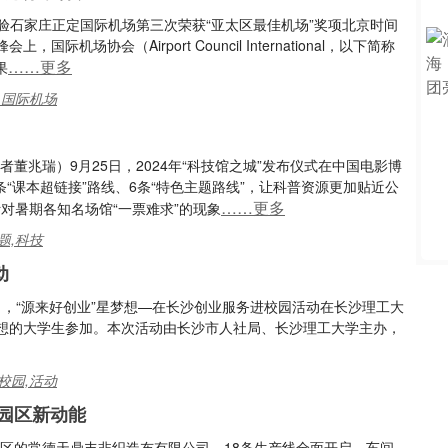
体验石家庄正定国际机场第三次荣获“亚太区最佳机场”奖项北京时间
机场协会（Airport Council International，以下简称
……更多
果
,国际机场
者董兆瑞）9月25日，2024年“科技馆之城”发布仪式在中国电影博
条“课本超链接”路线、6条“特色主题路线”，让科普资源更加贴近公
……更多
针对暑期各知名场馆“一票难求”的现象
题,科技
动
5日，“源来好创业”星梦想—在长沙创业服务进校园活动在长沙理工大
想的大学生参加。本次活动由长沙市人社局、长沙理工大学主办，
校园,活动
放园区新动能
区的常德天鼎丰非织造布有限公司，18条生产线全面开启，车间