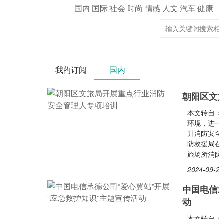
国内
国际
社会
时尚
情感
人文
汽车
健康
我的订阅
国内
朝阳区文
本文转自
环境，进
升消防安
防救援局
旅场所消
2024-09-2
中国电信
动
本文转自