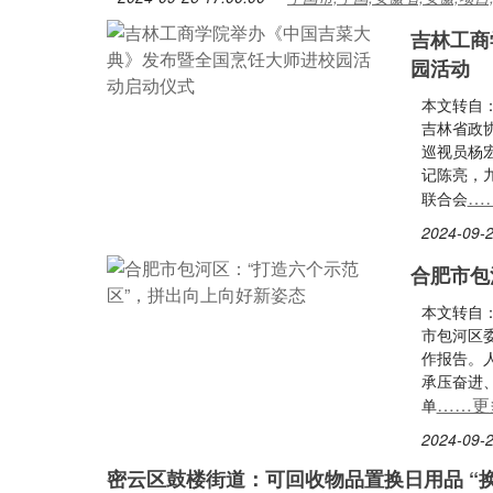
吉林工商
园活动
本文转自
吉林省政
巡视员杨
记陈亮，
…
联合会
2024-09-2
合肥市包
本文转自：
市包河区
作报告。
承压奋进
……更
单
2024-09-2
密云区鼓楼街道：可回收物品置换日用品 “