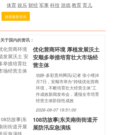
体育
娱乐
财经
军事
科技
游戏
教育
育儿
搜索最新资讯
多关于
国内
的资讯：
优化营商环境 厚植发展沃土
安顺多举措培育壮大市场经
营主体
动静-多彩贵州网讯(记者 张小维)8
月7日，安顺市举办“持续优化营商
环境，不断培育壮大经营主体”工
作成效新闻发布会，通报全市培育
经营主体阶段性成效
2026-08-07 19:51:00
108坊故事|东关南街街道开
展防汛应急演练