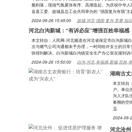
脆利落，现场气氛紧张有序、高潮迭起。为庆祝中华人
县直工委、故城县总工会共同举办的 “强国复兴有我”
2024-09-26 15:49:00
故城,河北,强国,复兴,竞赛,知
河北白沟新城：“有诉必应”增强百姓幸福感
本文转自：人民网-河北频道在河北省保定市白沟新城
次与燃气公司沟通都未予办理，一时间给许女士的日常生
快得到解决。白沟新城白沟镇安全生产办公室在接到诉
2024-09-26 15:50:00
白沟,河北,幸福感,新城,百姓,
湖南古丈
本文转自
户。单位
兴人才队
拳脚的空
多
2024-09-2
河北沧州