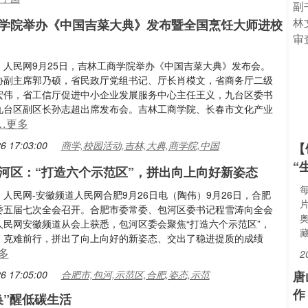
学院举办《中国吉菜大典》发布暨全国烹饪大师进校
：人民网9月25日，吉林工商学院举办《中国吉菜大典》发布会。
协副主席郭乃硕，省民政厅党组书记、厅长肖模文，省商务厅二级
宏伟，省工信厅促进中小企业发展服务中心主任王义，九台区委书
九台区副区长孙志超出席发布会。吉林工商学院、长春市文化产业
…更多
6 17:03:00
商学,校园活动,吉林,大典,商学院,中国
【
“
河区：“打造六个示范区”，拼出向上向好新姿态
人民网-安徽频道人民网合肥9月26日电（陶伟）9月26日，合肥
委五届七次全会召开。合肥市委常委、包河区委书记程雪涛向全会
人民网安徽频道从会上获悉，包河区委会聚焦“打造六个示范区”，
、克难前行，拼出了向上向好的新姿态、交出了稳进提质的成绩
多
2
6 17:05:00
合肥市,包河,示范区,合肥,姿态,示范
唐
作
换”醒低碳生活