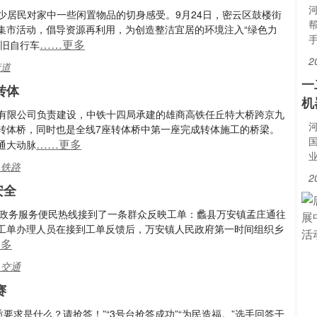
不少居民对家中一些闲置物品的切身感受。9月24日，密云区鼓楼街
集市活动，倡导资源再利用，为创造整洁宜居的环境注入“绿色力
……更多
废旧自行车
2
街道
一
转体
机
路有限公司负责建设，中铁十四局承建的雄商高铁任丘特大桥跨京九
转体桥，同时也是全线7座转体桥中第一座完成转体施工的桥梁。
……更多
通大动脉
,铁路
2
安全
5” 政务服务便民热线接到了一条群众反映工单：蠡县万安镇孟庄通往
工单办理人员在接到工单反馈后，万安镇人民政府第一时间组织乡
更多
,交通
赛
要求是什么？请抢答！”“3号台抢答成功”“为民造福。”选手回答干