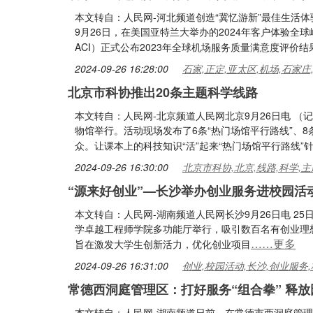
本文转自：人民网-河北频道创造“冀忆游新”最佳生活
9月26日，在美国亚特兰大举办的2024年客户体验全球峰会上，国际
ACI）正式公布2023年全球机场服务质量满意度评价结
2024-09-26 16:28:00
石家,正定,亚太区,机场,石家庄
北京市科协推出20条主题科学线路
本文转自：人民网-北京频道人民网北京9月26日电 （记
物馆举行。活动现场发布了6条“热门场馆平行路线”、8
众。让课本上的科技知识“活”起来“热门场馆平行路线”
2024-09-26 16:30:00
北京市科协,北京,线路,科学,主
“源来好创业”—长沙举办创业服务进校园活
本文转自：人民网-湖南频道人民网长沙9月26日电 2
学卓越工程师学院多功能厅举行，吸引数百名有创业理
……更多
旨在激发大学生创新活力，优化创业项目
2024-09-26 16:31:00
创业,校园活动,长沙,创业服务,
常德西洞庭管理区：打好服务“组合拳” 释
本文转自：人民网-湖南频道日前，在常德市西洞庭管理