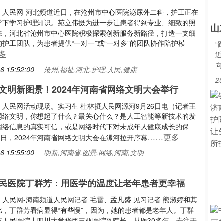
：人民网-河北频道近日，在沧州市中心医院泌尿外二科，护工正在
导下学习护理知识。苑立伟摄为进一步让患者得到专业、细致的照
山
来，河北省沧州市中心医院积极探索创新服务新路径，打造一支细
护工团队，为患者提供“一对一”或“一对多”的团队协作陪护模
多
6 15:52:00
沧州,福祉,河北,护理,人民,健康
2
文明新图景！2024年河南省网络文明大会举行
：人民网活动现场。实习生 杜林摄人民网漯河9月26日电（记者王
网络文明，你想起了什么？最关心什么？是人工智能等新技术的发
网络信息的真实可信，或是网络时代下对未成年人健康成长的保
……更多
5日，2024年河南省网络文明大会在漯河拉开序幕
6 15:55:00
明新,河南省,图景,网络,河南,文明
民医院丁群芳：用医学的温度让老年患者更幸福
人民网-海南频道人民网记者 毛雷、孟凡盛 见习记者 熊淑婷和其
比，丁群芳看病显得“有些慢”，因为，她的患者都是老年人。丁群
市人民医院丨四川大学华西三亚医院副院长，从医30多年，专注于