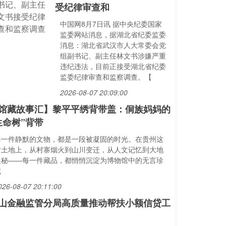
受纪律审查和
中国网8月7日讯 据中央纪委国家
监委网站消息，据湖北省纪委监委
消息：湖北省武汉市人大常委会党
组副书记、副主任林文书涉嫌严重
违纪违法，目前正接受湖北省纪委
监委纪律审查和监察调查。【
2026-08-07 20:09:00
馆藏故事汇】黎平平绣背带盖：侗族妈妈的
生命树”背带
每一件静默的文物，都是一段被凝固的时光。在贵州这
片土地上，从村寨烟火到山川变迁，从人文记忆到大地
奥秘——每一件藏品，都悄悄沉淀为博物馆中的无言珍
藏
026-08-07 20:11:00
山金融监管分局高质量推动帮扶小额信贷工