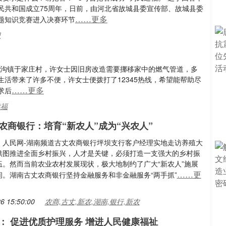
民共和国成立75周年，日前，由河北省故城县委宣传部、故城县委
……更多
主题知识竞赛进入决赛环节
识
白沟镇于家庄村，许女士因旧房改造需要挪移家中的燃气管道，多
活带来了许多不便，许女士便拨打了12345热线，希望能帮助尽
……更多
求后
幸福
农商银行：培育“新农人”成为“兴农人”
：人民网-湖南频道古丈农商银行坪坝支行客户经理实地走访养殖大
供图推进全面乡村振兴，人才是关键，必须打造一支强大的乡村振
伍。然而当前农业农村发展现状，极大地制约了广大“新农人”施展
……更
间。湖南古丈农商银行坚持金融服务和非金融服务“两手抓”
6 15:50:00
农商,古丈,新农,湖南,银行,新农
： 促进优质护理服务 增进人民健康福祉