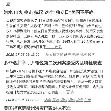
规
洪水 山火 枪击 抗议 这个“独立日”美国不平静
央视新闻客户端讯 7月4日是美国的“独立日”。得州自4日晚暴雨
引发的洪灾死亡人数还在不断上升；已经蔓延3天的山火目前也
仅10%得到控制；独立日当天发生庆祝性鸣枪事件，随后又发生
多起枪击，已致20余人死伤；数十万人参与的街头示威也仍在进
行中。洪水暴发 山火蔓延得州洪水已致43人死亡 20余名女童仍
……更多
下落不明央视记者5日获悉
2025-07-06 09:42:00
山火,独立日,枪击,美国,洪水,独立
多罪名并举，尹锡悦第二次到案接受内乱特检调查
中新网7月5日电 据韩国KBS电视台报道，韩国前总统尹锡悦5日
上午第二次到案接受内乱特检组的调查。报道称，尹锡悦当地时
间上午9时抵达特检组所在的首尔高等检察厅，并从一楼入口直
接进入调查室。面对记者的提问，尹锡悦未做任何回应。内乱特
……更多
检组计划对尹前总统进行广泛调查
2025-07-05 11:38:00
内乱,罪名,调查,调查,内乱,总统
美国得克萨斯州洪灾已致24人死亡