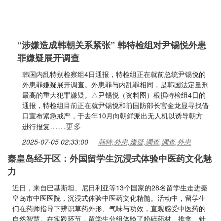
“涉嫌造成韩朝关系紧张” 韩特检组对尹锡悦外患
罪嫌疑展开调查
韩国内乱特别检察组4日通报，特检组正在就前总统尹锡悦的
外患罪嫌疑展开调查。外患罪与内乱罪相同，是韩国法定量刑
最高的重大犯罪嫌疑。△尹锡悦（资料图）根据特检组4日的
通报，特检组目前正在就尹锡悦和前国防部长官金龙显寻找借
口宣布紧急戒严，于去年10月向朝鲜派出无人机以诱导朝方
……更多
进行报复
2025-07-05 02:33:00
韩特,外患,嫌疑,调查,调查,外患
秦皇岛经开区：外国留学生沉浸式体验中医药文化魅
力
近日，来自巴基斯坦、尼日利亚等13个国家的28名留学生走进秦
皇岛市中医医院，沉浸式体验中医药文化精髓。活动中，留学生
们在药师指导下辨识草药外形、气味与功效，直观感受中医药的
自然智慧。在实践环节，留学生分组体验了粉碎药材、推拿、针