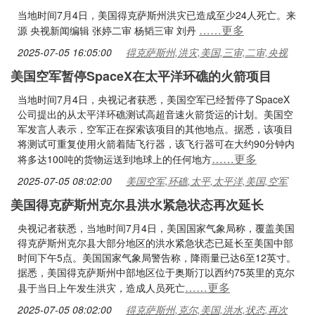
当地时间7月4日，美国得克萨斯州洪灾已造成至少24人死亡。来
……更多
源 央视新闻编辑 张婷二审 杨韬三审 刘丹
2025-07-05 16:05:00
得克萨斯州,洪灾,美国,三审,二审,央视
美国空军暂停SpaceX在太平洋环礁的火箭项目
当地时间7月4日，央视记者获悉，美国空军已经暂停了SpaceX
公司提出的从太平洋环礁测试高超音速火箭货运的计划。美国空
军发言人表示，空军正在探索该项目的其他地点。据悉，该项目
将测试可重复使用火箭着陆飞行器，该飞行器可在大约90分钟内
……更多
将多达100吨的货物运送到地球上的任何地方
2025-07-05 08:02:00
美国空军,环礁,太平,太平洋,美国,空军
美国得克萨斯州克尔县洪水紧急状态再次延长
央视记者获悉，当地时间7月4日，美国国家气象局称，覆盖美国
得克萨斯州克尔县大部分地区的洪水紧急状态已延长至美国中部
时间下午5点。美国国家气象局警告称，降雨量已达6至12英寸。
据悉，美国得克萨斯州中部地区位于奥斯汀以西约75英里的克尔
……更多
县于当日上午发生洪灾，造成人员死亡
2025-07-05 08:02:00
得克萨斯州,克尔,美国,洪水,状态,再次