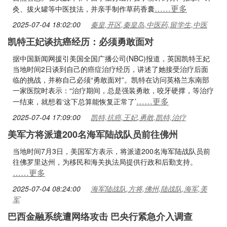
……更多
灸、拔火罐等中医技法，并亲手制作草药香囊
2025-07-04 18:02:00
秦皇,开区,秦皇岛,中医药,留学生,中医
凯特王妃谈抗癌经历：必须勇敢面对
据中国新闻网援引美国全国广播公司(NBC)报道，英国凯特王妃
当地时间2日谈到自己的癌症治疗经历，讲述了她接受治疗后面
临的挑战，并称自己必须“勇敢面对”。凯特在访问英格兰东南部
一家医院时表示：“治疗期间，总是强装勇敢，咬牙硬撑，等治疗
……更多
一结束，就想着‘这下总算能恢复正常了’
2025-07-04 17:09:00
凯特,抗癌,王妃,勇敢,凯特,治疗
美军方将派遣200名海军陆战队员前往佛州
当地时间7月3日，美国军方表示，将派遣200名海军陆战队员前
往佛罗里达州，为移民和海关执法局提供行政和后勤支持。
……更多
2025-07-04 08:24:00
海军陆战队,方将,佛州,陆战队,海军,美
军
巴西金融系统遭网络攻击 巴央行紧急介入调查