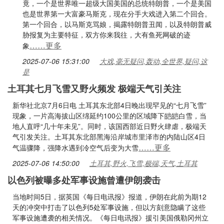
竟，一个是世界唯一超级大国美国的总统特朗普，一个是美国
也是世界第一大富豪马斯克，现在分手大戏进入第二个回合。
第一个回合，以马斯克骂娘，揭露特朗普丑闻，以及特朗普威
胁报复为主要特征，双方你来我往，大有鱼死网破的迹
……更多
象
2025-07-06 15:31:00
大戏,毫无疑问,轰动,全世界,疑问,这
是
土耳其七月飞雪又野火频发 极端天气引关注
新华社北京7月6日电 土耳其东北部4日晚出现罕见的“七月飞雪”
现象，一片高海拔山区绵延约100公里的区域降下皑皑白雪，当
地人直呼“几十年未见”。同时，该国西部近日野火肆虐，极端天
气引发关注。土耳其东北部黑海沿岸城市里泽市的内陆山区4日
……更多
气温骤降，强降水遇到冷空气后变为大雪
2025-07-06 14:50:00
土耳其,野火,飞雪,极端,天气,土耳其
以色列被曝多处军事设施曾遭伊朗袭击
当地时间5日，据英国《每日电讯报》报道，伊朗在此前为期12
天的冲突中打击了以色列5处军事设施，但以方刻意隐瞒了这些
军事设施遭袭的相关情况。《每日电讯报》援引美国俄勒冈州立