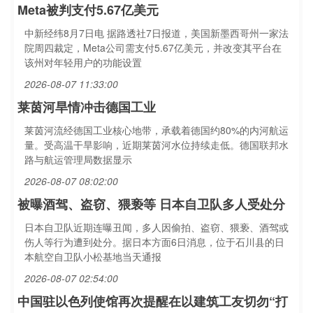
Meta被判支付5.67亿美元
中新经纬8月7日电 据路透社7日报道，美国新墨西哥州一家法
院周四裁定，Meta公司需支付5.67亿美元，并改变其平台在
该州对年轻用户的功能设置
2026-08-07 11:33:00
莱茵河旱情冲击德国工业
莱茵河流经德国工业核心地带，承载着德国约80%的内河航运
量。受高温干旱影响，近期莱茵河水位持续走低。德国联邦水
路与航运管理局数据显示
2026-08-07 08:02:00
被曝酒驾、盗窃、猥亵等 日本自卫队多人受处分
日本自卫队近期连曝丑闻，多人因偷拍、盗窃、猥亵、酒驾或
伤人等行为遭到处分。据日本方面6日消息，位于石川县的日
本航空自卫队小松基地当天通报
2026-08-07 02:54:00
中国驻以色列使馆再次提醒在以建筑工友切勿“打