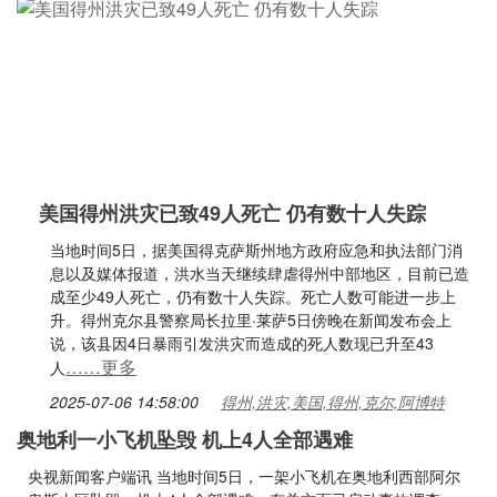
美国得州洪灾已致49人死亡 仍有数十人失踪
当地时间5日，据美国得克萨斯州地方政府应急和执法部门消
息以及媒体报道，洪水当天继续肆虐得州中部地区，目前已造
成至少49人死亡，仍有数十人失踪。死亡人数可能进一步上
升。得州克尔县警察局长拉里·莱萨5日傍晚在新闻发布会上
说，该县因4日暴雨引发洪灾而造成的死人数现已升至43
……更多
人
2025-07-06 14:58:00
得州,洪灾,美国,得州,克尔,阿博特
奥地利一小飞机坠毁 机上4人全部遇难
央视新闻客户端讯 当地时间5日，一架小飞机在奥地利西部阿尔