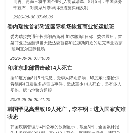
而再、再而三将中国企业列入制裁清单。8月5日，中国商务
部宣布，对美系列涉华消极措施实施反制
2026-08-06 07:48:00
委内瑞拉首都附近国际机场恢复商业货运航班
委内瑞拉交通部长弗朗西斯科·加尔塞斯5日称，委强震后，首
架商业货运航班当天抵达委首都加拉加斯附近的迈克蒂亚西蒙
·玻利瓦尔国际机场
2026-08-06 07:48:00
印度东北部雷击致14人死亡
据印度方面8月5日消息，受季风降雨影响，印度东北部恰尔
肯德邦4日发生多起雷击事件，造成至少14人死亡，另有多人
受伤。据当地警方通报
2026-08-06 00:41:00
韩国罕见高温致19人死亡，李在明：进入国家灾难
状态
韩国疾病管理厅4日公布的数据显示，截至3日，全国累计报
告中暑病例2221例，其中19人死亡。据韩联社报道，韩国总