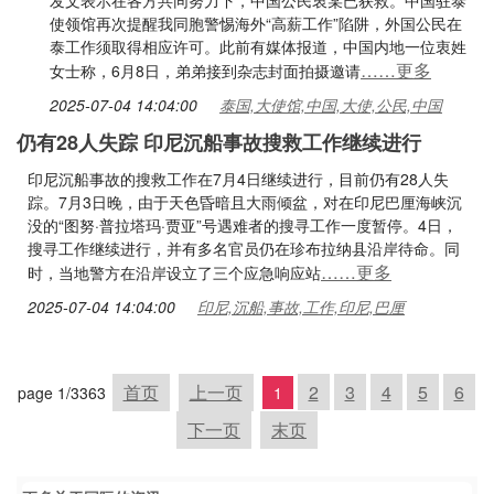
发文表示在各方共同努力下，中国公民衷某已获救。中国驻泰
使领馆再次提醒我同胞警惕海外“高薪工作”陷阱，外国公民在
泰工作须取得相应许可。此前有媒体报道，中国内地一位衷姓
……更多
女士称，6月8日，弟弟接到杂志封面拍摄邀请
2025-07-04 14:04:00
泰国,大使馆,中国,大使,公民,中国
仍有28人失踪 印尼沉船事故搜救工作继续进行
印尼沉船事故的搜救工作在7月4日继续进行，目前仍有28人失
踪。7月3日晚，由于天色昏暗且大雨倾盆，对在印尼巴厘海峡沉
没的“图努·普拉塔玛·贾亚”号遇难者的搜寻工作一度暂停。4日，
搜寻工作继续进行，并有多名官员仍在珍布拉纳县沿岸待命。同
……更多
时，当地警方在沿岸设立了三个应急响应站
2025-07-04 14:04:00
印尼,沉船,事故,工作,印尼,巴厘
首页
上一页
2
3
4
5
6
page 1/3363
1
下一页
末页