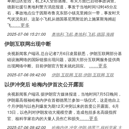
卑斯山区坠毁，机上4人全部遇难。有关方面已启动事故调查。
德新社援引奥地利警方消息报道，事发于当地时间12时45分左
右，事故地点位于因斯布鲁克东部小镇克里姆尔一带，事发时天
气状况良好。这架小飞机从德国慕尼黑附近的上施莱斯海姆起
……更多
飞
2025-07-06 15:21:00
奥地利,飞机,奥地利,飞机,德国,海姆
伊朗互联网出现中断
央视新闻客户端讯 总台记者7月6日凌晨获悉，伊朗互联网部分基
础设施网络的国际链接出现问题，该国大部分互联网服务提供商
……更多
出现网络中断。目前伊朗官方暂未就此回应。
2025-07-06 09:42:00
伊朗,互联网,互联,伊朗,互联网,互联
以伊冲突后 哈梅内伊首次公开露面
央视新闻客户端讯 据伊朗官方媒体报道，当地时间7月5日晚间，
伊朗最高领袖哈梅内伊在首都德黑兰参加一场仪式，这是他自上
个月伊朗与以色列爆发为期12天冲突以来的首度公开露面。6月
13日，以色列对伊朗发动大规模空袭，造成包括多名高级指挥
……更多
官、核科学家在内的大量人员伤亡和损失
2025-07-06 09:42:00
哈梅内伊,冲突,伊朗,德黑兰,核科学家,大