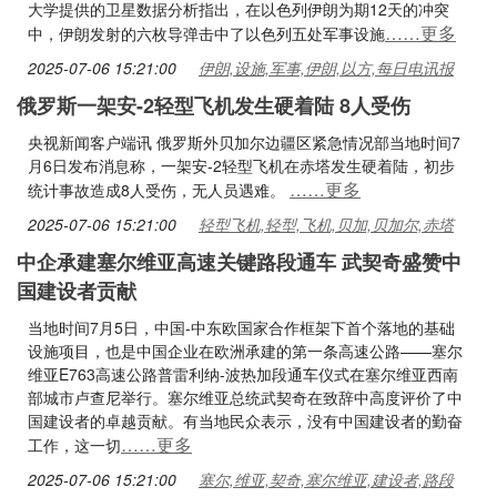
大学提供的卫星数据分析指出，在以色列伊朗为期12天的冲突
……更多
中，伊朗发射的六枚导弹击中了以色列五处军事设施
2025-07-06 15:21:00
伊朗,设施,军事,伊朗,以方,每日电讯报
俄罗斯一架安-2轻型飞机发生硬着陆 8人受伤
央视新闻客户端讯 俄罗斯外贝加尔边疆区紧急情况部当地时间7
月6日发布消息称，一架安-2轻型飞机在赤塔发生硬着陆，初步
……更多
统计事故造成8人受伤，无人员遇难。
2025-07-06 15:21:00
轻型飞机,轻型,飞机,贝加,贝加尔,赤塔
中企承建塞尔维亚高速关键路段通车 武契奇盛赞中
国建设者贡献
当地时间7月5日，中国-中东欧国家合作框架下首个落地的基础
设施项目，也是中国企业在欧洲承建的第一条高速公路——塞尔
维亚E763高速公路普雷利纳-波热加段通车仪式在塞尔维亚西南
部城市卢查尼举行。塞尔维亚总统武契奇在致辞中高度评价了中
国建设者的卓越贡献。有当地民众表示，没有中国建设者的勤奋
……更多
工作，这一切
2025-07-06 15:21:00
塞尔,维亚,契奇,塞尔维亚,建设者,路段