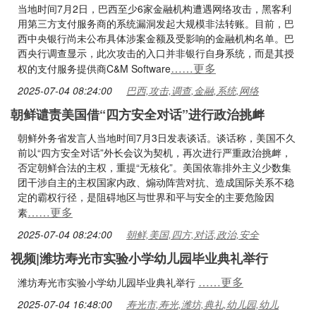
当地时间7月2日，巴西至少6家金融机构遭遇网络攻击，黑客利
用第三方支付服务商的系统漏洞发起大规模非法转账。目前，巴
西中央银行尚未公布具体涉案金额及受影响的金融机构名单。巴
西央行调查显示，此次攻击的入口并非银行自身系统，而是其授
……更多
权的支付服务提供商C&M Software
2025-07-04 08:24:00
巴西,攻击,调查,金融,系统,网络
朝鲜谴责美国借“四方安全对话”进行政治挑衅
朝鲜外务省发言人当地时间7月3日发表谈话。谈话称，美国不久
前以“四方安全对话”外长会议为契机，再次进行严重政治挑衅，
否定朝鲜合法的主权，重提“无核化”。美国依靠排外主义少数集
团干涉自主的主权国家内政、煽动阵营对抗、造成国际关系不稳
定的霸权行径，是阻碍地区与世界和平与安全的主要危险因
……更多
素
2025-07-04 08:24:00
朝鲜,美国,四方,对话,政治,安全
视频|潍坊寿光市实验小学幼儿园毕业典礼举行
……更多
潍坊寿光市实验小学幼儿园毕业典礼举行
2025-07-04 16:48:00
寿光市,寿光,潍坊,典礼,幼儿园,幼儿