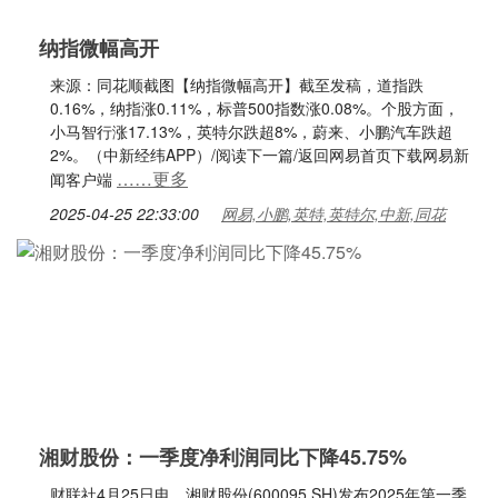
纳指微幅高开
来源：同花顺截图【纳指微幅高开】截至发稿，道指跌
0.16%，纳指涨0.11%，标普500指数涨0.08%。个股方面，
小马智行涨17.13%，英特尔跌超8%，蔚来、小鹏汽车跌超
2%。（中新经纬APP）/阅读下一篇/返回网易首页下载网易新
……更多
闻客户端
2025-04-25 22:33:00
网易,小鹏,英特,英特尔,中新,同花
湘财股份：一季度净利润同比下降45.75%
财联社4月25日电，湘财股份(600095.SH)发布2025年第一季