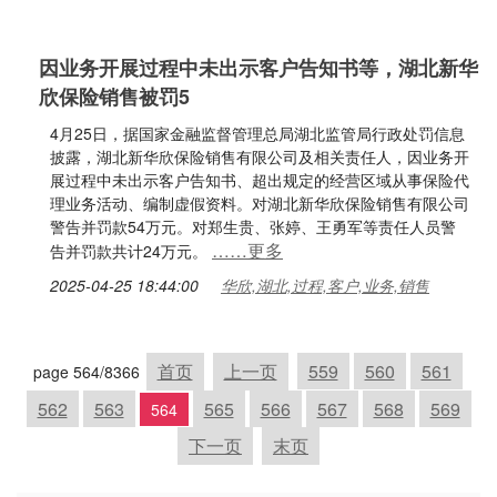
因业务开展过程中未出示客户告知书等，湖北新华
欣保险销售被罚5
4月25日，据国家金融监督管理总局湖北监管局行政处罚信息
披露，湖北新华欣保险销售有限公司及相关责任人，因业务开
展过程中未出示客户告知书、超出规定的经营区域从事保险代
理业务活动、编制虚假资料。对湖北新华欣保险销售有限公司
警告并罚款54万元。对郑生贵、张婷、王勇军等责任人员警
……更多
告并罚款共计24万元。
2025-04-25 18:44:00
华欣,湖北,过程,客户,业务,销售
首页
上一页
559
560
561
page 564/8366
562
563
565
566
567
568
569
564
下一页
末页