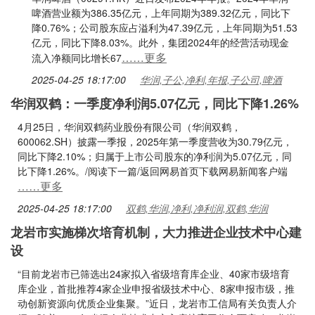
啤酒营业额为386.35亿元，上年同期为389.32亿元，同比下
降0.76%；公司股东应占溢利为47.39亿元，上年同期为51.53
亿元，同比下降8.03%。此外，集团2024年的经营活动现金
……更多
流入净额同比增长67
2025-04-25 18:17:00
华润,子公,净利,年报,子公司,啤酒
华润双鹤：一季度净利润5.07亿元，同比下降1.26%
4月25日，华润双鹤药业股份有限公司（华润双鹤，
600062.SH）披露一季报，2025年第一季度营收为30.79亿元，
同比下降2.10%；归属于上市公司股东的净利润为5.07亿元，同
比下降1.26%。/阅读下一篇/返回网易首页下载网易新闻客户端
……更多
2025-04-25 18:17:00
双鹤,华润,净利,净利润,双鹤,华润
龙岩市实施梯次培育机制，大力推进企业技术中心建
设
“目前龙岩市已筛选出24家拟入省级培育库企业、40家市级培育
库企业，首批推荐4家企业申报省级技术中心、8家申报市级，推
动创新资源向优质企业集聚。”近日，龙岩市工信局有关负责人介