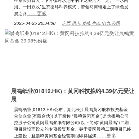
生菜长势喜人，下方循环水池中的小龙虾活力十足。“一水两
用、一田双收”生态循环种养模式，带领马河镇走上了绿色发
……更多
展之路
2025-04-25 22:34:00
定西,供电,养殖,生态,电力,公司
晨鸣纸业(01812.HK)：黄冈科技拟约4.39亿元受让
晨
晨鸣纸业(01812.HK)公布，湖北长江晨鸣黄冈股权投资基金
合伙企业(有限合伙)(以下简称 “晨鸣黄冈基金”)是为推动公司
控股子公司黄冈晨鸣浆纸有限公司(以下简称“黄冈晨鸣”)二期
项目建设而设立的专项投资基金。鉴于黄冈晨鸣二期项目已终
……更多
止建设，且晨鸣黄冈基金经营期限即将届满