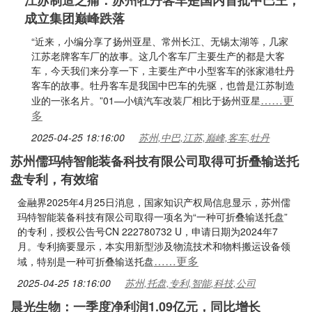
江苏制造之痛：苏州牡丹客车是国内首批中巴王，
成立集团巅峰跌落
“近来，小编分享了扬州亚星、常州长江、无锡太湖等，几家
江苏老牌客车厂的故事。这几个客车厂主要生产的都是大客
车，今天我们来分享一下，主要生产中小型客车的张家港牡丹
客车的故事。牡丹客车是我国中巴车的先驱，也曾是江苏制造
……更
业的一张名片。”01—小镇汽车改装厂相比于扬州亚星
多
2025-04-25 18:16:00
苏州,中巴,江苏,巅峰,客车,牡丹
苏州儒玛特智能装备科技有限公司取得可折叠输送托
盘专利，有效缩
金融界2025年4月25日消息，国家知识产权局信息显示，苏州儒
玛特智能装备科技有限公司取得一项名为“一种可折叠输送托盘”
的专利，授权公告号CN 222780732 U，申请日期为2024年7
月。专利摘要显示，本实用新型涉及物流技术和物料搬运设备领
……更多
域，特别是一种可折叠输送托盘
2025-04-25 18:16:00
苏州,托盘,专利,智能,科技,公司
晨光生物：一季度净利润1.09亿元，同比增长