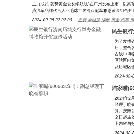
主力成员“菱势黄金仓长续航版”在广州发布上市，以高
势汽车品牌代言人羽毛球世界混双冠军雅思黄金组合郑
2024-02-28 22:02:00
五菱,新能源,续航,黄金,汽车,
民生银行
为了发挥
后，整合
古钱币博
区辖区内
及历城区
2024-02-2
陆家嘴(6
2024年
经理丁晓
务。按照
之日起生
上内容与
2024-02-2