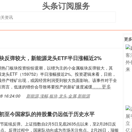
头条订阅服务
更
块反弹较大，新能源龙头ETF半日涨幅近2%
期热门板块投资纷纷退潮，以锂为主的小金属板块反弹较大，其
龙头ETF（159752）半日涨幅接近2%。投资逻辑来看，日前，
减停产锂矿出现，或因经营利润受到较大负面影响。该事件对于全
……更多
应而言，低迷的锂价会导致将要投产的新矿速度减缓
8 16:24:00
新能源,涨幅,板块,龙头,金属,新能源
初至今国家队的持股量仍远低于历史水平
节延续反弹。上证指数自2月5日见底2635点以来，至2月28日反
0点。反弹过程中，国家队动向成为市场关注焦点。2月26日，瑞银