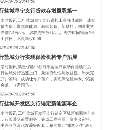
026-08-06 23:44:00
行盐城阜宁支行贷款存增量双第一
江南时报讯 工行盐城阜宁支行紧扣工业强县战略，成立
信贷专班，聚焦新能源、高端装备、新材料，制造业贷
款净增7.49亿元，涉农贷投放3亿元。办贷时间缩短至3
工作日，不良率仅0.09
026-08-06 23:45:00
行盐城分行实现保险机构专户拓展
江南时报讯 紫金保险中标射阳县医疗救助保险项目后，
工行盐城分行迅速上门，兼顾流动性与收益性，半天完
成开户签约，成功让专户落户，实现保险机构专户拓展
新突破。（尹同马）
026-08-06 23:45:00
行盐城开发区支行锚定新能源车企
江南时报讯 工行盐城开发区支行锚定区域新能源整车企
业，行长带队前置服务，完成工商注册、资本金审验、
基本户开立及代发薪等配套，精准推介“如意人生”法人