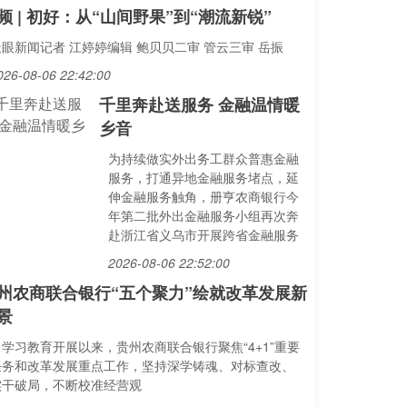
频 | 初好：从“山间野果”到“潮流新锐”
天眼新闻记者 江婷婷编辑 鲍贝贝二审 管云三审 岳振
026-08-06 22:42:00
千里奔赴送服务 金融温情暖
乡音
为持续做实外出务工群众普惠金融
服务，打通异地金融服务堵点，延
伸金融服务触角，册亨农商银行今
年第二批外出金融服务小组再次奔
赴浙江省义乌市开展跨省金融服务
2026-08-06 22:52:00
州农商联合银行“五个聚力”绘就改革发展新
景
自学习教育开展以来，贵州农商联合银行聚焦“4+1”重要
任务和改革发展重点工作，坚持深学铸魂、对标查改、
实干破局，不断校准经营观