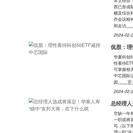
本文转自
西已形成
糖及综合
作会议精
…
和走访
2024-02-2
侃股：理
华夏科创
性看待E
可掌握相关
中芯国际
……更
因
2024-02-2
总经理人
空缺一年
一职或将迎
司（以下
理一职”