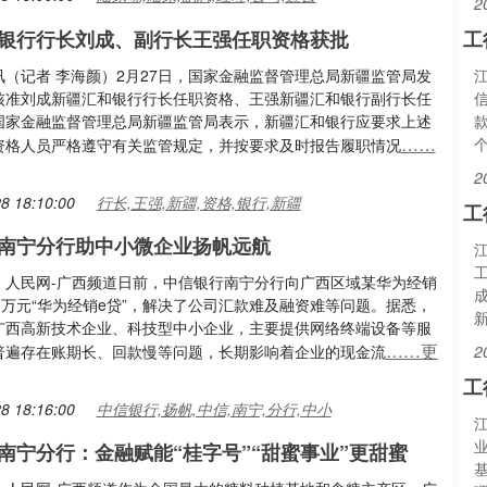
2
银行行长刘成、副行长王强任职资格获批
工
讯（记者 李海颜）2月27日，国家金融监督管理总局新疆监管局发
核准刘成新疆汇和银行行长任职资格、王强新疆汇和银行副行长任
国家金融监督管理总局新疆监管局表示，新疆汇和银行应要求上述
……
个
资格人员严格遵守有关监管规定，并按要求及时报告履职情况
2
8 18:10:00
行长,王强,新疆,资格,银行,新疆
工
南宁分行助中小微企业扬帆远航
：人民网-广西频道日前，中信银行南宁分行向广西区域某华为经销
0万元“华为经销e贷”，解决了公司汇款难及融资难等问题。据悉，
广西高新技术企业、科技型中小企业，主要提供网络终端设备等服
……更
普遍存在账期长、回款慢等问题，长期影响着企业的现金流
2
工
8 18:16:00
中信银行,扬帆,中信,南宁,分行,中小
南宁分行：金融赋能“桂字号”“甜蜜事业”更甜蜜