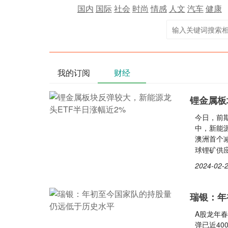
国内
国际
社会
时尚
情感
人文
汽车
健康
我的订阅
财经
锂金属板
今日，前
中，新能源
澳洲首个
球锂矿供
2024-02-2
瑞银：年
A股龙年春
弹已近40