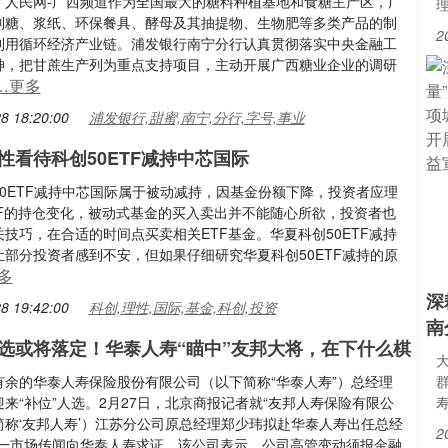
：人民网-广西频道作为全国最大的糖料种植基地和食糖主产区，广
制糖、浆纸、环保餐具、酵母及其抽提物、生物肥等多类产品的制
2
利用循环经济产业链。浦发银行南宁分行认真贯彻落实中央金融工
神，把甘蔗生产列为重点支持项目，主动开展广西糖业企业的调研
…更多
8 18:20:00
浦发银行,甜蜜,南宁,分行,字号,事业
性看待科创50ETF减持中芯国际
50ETF减持中芯国际属于被动减持，因基金份额下降，投资者应理
TF的持仓变化，被动式基金的买入卖出并不能随心所欲，投资者也
技巧，在合适的时间点买卖相关ETF基金。华夏科创50ETF减持
让部分投资者感到不安，但如果仔细研究华夏科创50ETF减持的原
多
深
8 19:42:00
科创,理性,国际,基金,科创,投资
南
选或将落定！华泰人寿“瞄中”友邦大将，在下什么棋
有余的华泰人寿保险股份有限公司（以下简称“华泰人寿”）总经理
来“补位”人选。2月27日，北京商报记者就“友邦人寿保险有限公
简称‘友邦人寿’）江苏分公司原总经理郑少玮拟赴华泰人寿出任总经
2
这一市场传闻向华泰人寿求证，该公司表示，公司高管变动须报金融