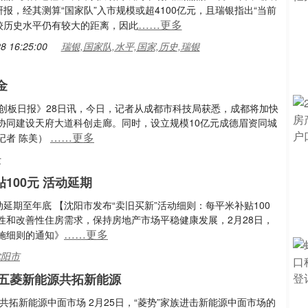
报，经其测算“国家队”入市规模或超4100亿元，且瑞银指出“当前
……更多
较历史水平仍有较大的距离，因此
8 16:25:00
瑞银,国家队,水平,国家,历史,瑞银
金
创板日报》28日讯，今日，记者从成都市科技局获悉，成都将加快
协同建设天府大道科创走廊。同时，设立规模10亿元成德眉资同城
……更多
记者 陈美）
金
100元 活动延期
动延期至年底 【沈阳市发布“卖旧买新”活动细则：每平米补贴100
刚性和改善性住房需求，保持房地产市场平稳健康发展，2月28日，
……更多
实施细则的通知》
沈阳市
手五菱新能源共拓新能源
拓新能源中面市场 2月25日，“菱势”家族进击新能源中面市场的