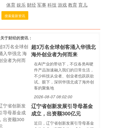
体育
娱乐
财经
军事
科技
游戏
教育
育儿
搜索最新资讯
多关于
财经
的资讯：
超3万名全球创客涌入华强北
海外创业者为何而来
在AI产业的带动下，不仅各类AI硬
件产品加速融入我们的日常生活，
不少科技从业者、创业者也跃跃欲
试。眼下，深圳华强北成了海外创
客的聚集地
2026-08-07 08:02:00
辽宁省创新发展引导母基金
成立，出资额300亿元
近日，辽宁省创新发展引导母基金