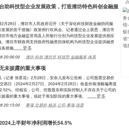
2
台助科技型企业发展政策，打造潍坊特色科创金融服
潼2月28日，潍坊市人民政府召开《关于深化科技财政金融协同服
新发展的若干措施》政策例行吹风会。记者通过会上获悉，潍坊市
潍坊市地方金融监管局及人民银行分别为科技型企业发展提供相应
施。潍坊市财政局支持政府性融资担保机构为科技型企业提供融资
……更多
两条措施
8 20:06:00
潍坊,科创,潍坊市,科技型,金融服务,体系
无未披露的重大事项
讯（记者 张君花）2月28日，安奈儿发布公告称，公司股票交易价
交易日（2024年2月27日、2024年2月28日）收盘价格涨幅偏离值
2.52%。经核实，公司、控股股东和实际控制人不存在关于公司的
……更多
未披露的重大事项，或处于筹划阶段的重大事项。
8 20:13:00
事项,交易价,格连,公司,事项,张君
024上半财年净利润增长54.5%