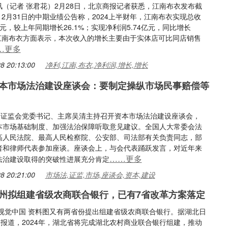
讯（记者 张君花）2月28日，北京商报记者获悉，江南布衣发布截
年12月31日的中期业绩公告称，2024上半财年，江南布衣实现总收
6亿元，较上年同期增长26.1%；实现净利润5.74亿元，同比增长
%。江南布衣方面表示，本次收入的增长主要由于实体店可比同店销售
…更多
8 20:13:00
净利,江南,布衣,净利润,增长,增长
本市场法治建设座谈会：要制定操纵市场民事赔偿等
日，证监会党委书记、主席吴清主持召开资本市场法治建设座谈会，
本市场基础制度、加强法治保障听取意见建议。全国人大常委会法
高人民法院、最高人民检察院、公安部、司法部有关负责同志，部
者和律师代表参加座谈。座谈会上，与会代表踊跃发言，对近年来
……更多
法治建设取得的突破性进展充分肯定
8 20:21:00
市场法,证监,市场,座谈会,资本,建设
州拟组建省级农商联合银行，已有7省改革方案落定
 视觉中国 资料图又有两省份提出组建省级农商联合银行。据湖北日
日报道，2024年，湖北省将完成湖北农村商业联合银行组建，推动