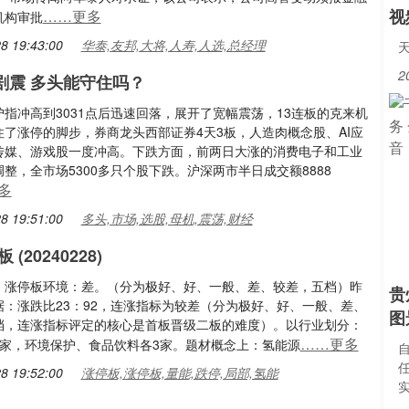
视
……更多
机构审批
8 19:43:00
华泰,友邦,大将,人寿,人选,总经理
2
剧震 多头能守住吗？
指冲高到3031点后迅速回落，展开了宽幅震荡，13连板的克来机
住了涨停的脚步，券商龙头西部证券4天3板，人造肉概念股、AI应
传媒、游戏股一度冲高。下跌方面，前两日大涨的消费电子和工业
整，全市场5300多只个股下跌。沪深两市半日成交额8888
多
8 19:51:00
多头,市场,选股,母机,震荡,财经
(20240228)
：涨停板环境：差。（分为极好、好、一般、差、较差，五档）昨
贵
据：涨跌比23：92，连涨指标为较差（分为极好、好、一般、差、
图
档，连涨指标评定的核心是首板晋级二板的难度）。以行业划分：
……更多
9家，环境保护、食品饮料各3家。题材概念上：氢能源
8 19:52:00
涨停板,涨停板,量能,跌停,局部,氢能