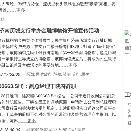
顶大驾舱、3米7方货仓、流线型长头低风阻的造型“吸睛”亮相。菱
……更多
思维
市场
济南历城支行举办金融博物馆开馆宣传活动
银行机构的金融宣传传播属性，民生银行济南历城支行迁址历城
各类优质客户资源，在支行二楼开辟专门区域，打造了“民生观恒”
物馆，该博物馆是民生银行济南地区第一家金融博物馆，也是历城
第一家银行主导成立的博物馆，该博物馆成立后，将成为民生银行
……更多
金融知识普及宣教活动的重要阵地
8 17:52:00
历城,民生银行,博物,济南,支行,民生
00663.SH)：副总经理丁晓奋辞职
工
2月28日晚间，陆家嘴(600663.SH)公告，公司于近日收到公司副总
奋的辞职报告。丁晓奋因工作调动原因，申请辞去公司副总经理职
公司章程及相关法律法规的规定，上述辞职报告自送达公司董事会
效。丁晓奋的辞职不会对公司的正常运作及经营管理产生影响。以
……更多
数据，与界
8 18:00:00
陆家嘴,陆家,副总,经理,公司,连云