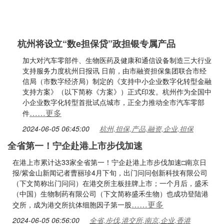
杭州将设立“数e担保贷”政担银专属产品
加大对汽车零部件、生物医药及健康和通信设备制造三大行业
支持服务力度杭州日报讯 日前，由市融资担保集团联合市经
信局（市数字经济局）制定的《支持中小企业数字化转型金融
支持方案》（以下简称《方案》）正式印发。杭州作为全国中
小企业数字化转型首批试点城市，正全力推动全市汽车零部
……更多
件
2024-06-05 06:45:00
杭州,担保,产品,融资,企业,担保
全省第一！宁企赴港上市步伐加速
在港上市累计达33家全省第一！宁企赴港上市步伐加速□南京日
报/紫金山新闻记者曹丽珍4月下旬，出门问问创新科技有限公司
（下文简称出门问问）在港交所主板挂牌上市；一个月后，盛禾
（中国）生物制药有限公司（下文简称盛禾生物）也成功登陆港
……更多
交所，成为港交所抗体细胞因子第一股
2024-06-05 06:56:00
全省,步伐,港交所,南京,企业,香港