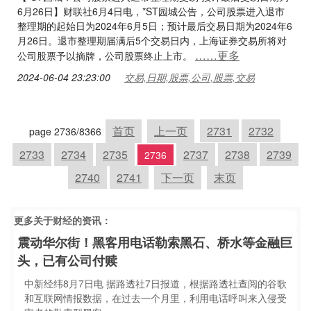
6月26日】财联社6月4日电，*ST园城公告，公司股票进入退市
整理期的起始日为2024年6月5日；预计最后交易日期为2024年6
月26日。退市整理期届满后5个交易日内，上海证券交易所将对
……更多
公司股票予以摘牌，公司股票终止上市。
2024-06-04 23:23:00
交易,日期,股票,公司,股票,交易
首页
上一页
2731
2732
page 2736/8366
2733
2734
2735
2737
2738
2739
2736
2740
2741
下一页
末页
更多关于
财经
的资讯：
震动华尔街！黑客用电话勒索黑石、桥水等金融巨
头，已有公司付赎
中新经纬8月7日电 据路透社7日报道，根据路透社查阅的谷歌
和互联网情报数据，在过去一个月里，利用电话呼叫来入侵受