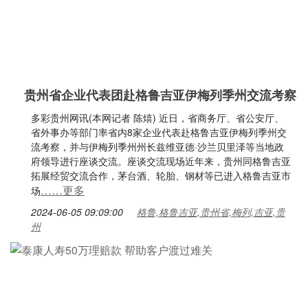
贵州省企业代表团赴格鲁吉亚伊梅列季州交流考察
多彩贵州网讯(本网记者 陈熺) 近日，省商务厅、省公安厅、
省外事办等部门率省内8家企业代表赴格鲁吉亚伊梅列季州交
流考察，并与伊梅列季州州长兹维亚德·沙兰贝里泽等当地政
府领导进行座谈交流。座谈交流现场近年来，贵州同格鲁吉亚
拓展经贸交流合作，茅台酒、轮胎、钢材等已进入格鲁吉亚市
……更多
场
2024-06-05 09:09:00
格鲁,格鲁吉亚,贵州省,梅列,吉亚,贵
州