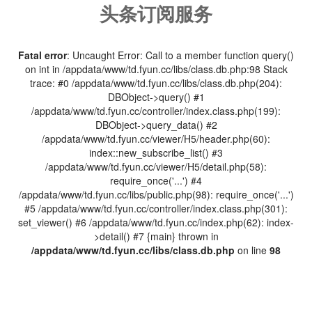
头条订阅服务
Fatal error
: Uncaught Error: Call to a member function query()
on int in /appdata/www/td.fyun.cc/libs/class.db.php:98 Stack
trace: #0 /appdata/www/td.fyun.cc/libs/class.db.php(204):
DBObject->query() #1
/appdata/www/td.fyun.cc/controller/index.class.php(199):
DBObject->query_data() #2
/appdata/www/td.fyun.cc/viewer/H5/header.php(60):
index::new_subscribe_list() #3
/appdata/www/td.fyun.cc/viewer/H5/detail.php(58):
require_once('...') #4
/appdata/www/td.fyun.cc/libs/public.php(98): require_once('...')
#5 /appdata/www/td.fyun.cc/controller/index.class.php(301):
set_viewer() #6 /appdata/www/td.fyun.cc/index.php(62): index-
>detail() #7 {main} thrown in
/appdata/www/td.fyun.cc/libs/class.db.php
on line
98