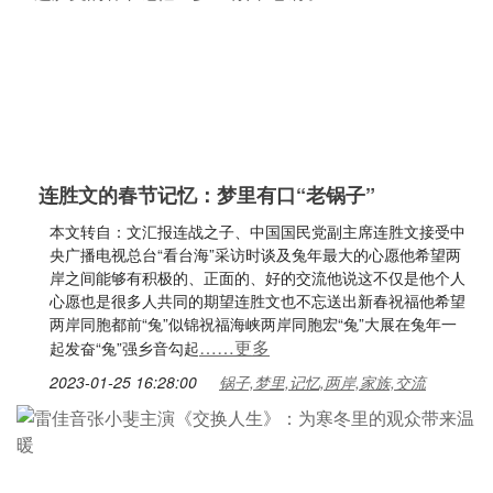
连胜文的春节记忆：梦里有口“老锅子”
本文转自：文汇报连战之子、中国国民党副主席连胜文接受中
央广播电视总台“看台海”采访时谈及兔年最大的心愿他希望两
岸之间能够有积极的、正面的、好的交流他说这不仅是他个人
心愿也是很多人共同的期望连胜文也不忘送出新春祝福他希望
两岸同胞都前“兔”似锦祝福海峡两岸同胞宏“兔”大展在兔年一
……更多
起发奋“兔”强乡音勾起
2023-01-25 16:28:00
锅子,梦里,记忆,两岸,家族,交流