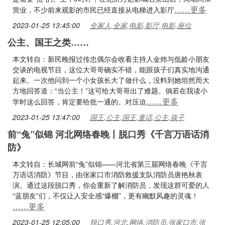
……更多
营业，不少前来观影的市民已经直接从电梯进入影厅
2023-01-25 13:45:00
全家人,全家,电影,影厅,电影,座位
公主、国王之类……
本文转自：新民晚报过传忠偶尔会收看主持人金炜与低龄小朋友
交谈的电视节目，这位大哥哥确实不错，能跟孩子们真实地沟通
起来。一次他问到一个小女孩长大了做什么，没料到她坦然而大
方地回答道：“当公主！”这可给大哥哥出了难题。倘若在我读小
……更多
学时这么回答，肯定要给批一通的。对压迫
2023-01-25 13:47:00
国王,公主,国王,童话,公主,孩子
前“兔”似锦 河北网络春晚丨脱口秀《千言万语话消
防》
本文转自：长城网前“兔”似锦——河北省第三届网络春晚《千言
万语话消防》节目，由张家口市消防救援支队消防员唐艳秋表
演。通过这段脱口秀，你会重新了解消防员，发现这群可爱的人
“蓝朋友”们，不仅让人安全感“爆棚”，更有幽默风趣的灵魂！
……更多
2023-01-25 12:05:00
脱口秀,河北,网络,消防员,张家口市,张