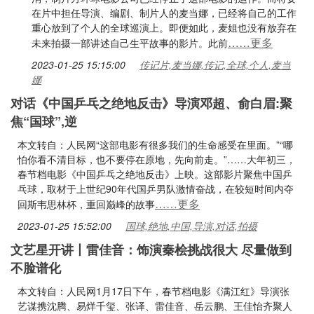
在片中担任导演、编剧、制片人的麦当娜，已经将自己的工作
重心放到了个人的全球巡演上。即便如此，麦姐也没有放弃在
……更多
未来拍摄一部讲述自己生平故事的影片。此前
2023-01-25 15:15:00
传记片,麦当娜,传记,全球,个人,麦当
娜
对话《中国乒乓之绝地反击》导演邓超、俞白眉:聚
焦“国球”,逆
本文转自：人民网“这部电影有很多我们的生命感受在里面。”“哪
怕你看不清目标，也不要停在原地，先向前走。”……大年初三，
春节档电影《中国乒乓之绝地反击》上映。这部影片聚焦中国乒
乓球，取材于上世纪90年代国乒男队激情奋战，在较短时间内夺
……更多
回斯韦思林杯，重回巅峰的故事
2023-01-25 15:52:00
国球,绝地,中国,导演,对话,拍摄
文艺星开讲丨雷佳音：饰演秦桧挑战很大 尽量做到
不脸谱化
本文转自：人民网1月17日下午，春节档电影《满江红》导演张
艺谋携沈腾、易烊千玺、张译、雷佳音、岳云鹏、王佳怡齐聚人