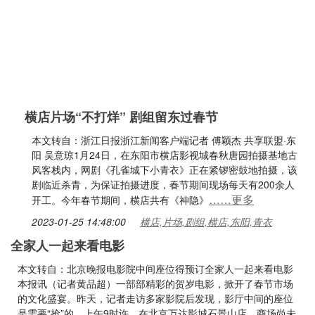
横店片场“不打烊” 剧组留东过春节
本文转自：浙江日报浙江新闻客户端记者 傅颖杰 共享联盟·东
阳 吴意琼1月24日，在东阳市横店影视城春秋唐园拍摄基地古
风客栈内，网剧《孔雀城下小青衣》正在紧锣密鼓地拍摄，该
剧临近杀青，为保证拍摄进度，春节期间现场每天有200余人
……更多
开工。今年春节期间，横店共有《神隐》
2023-01-25 14:48:00
横店,片场,剧组,横店,东阳,青衣
全家人一起来看电影
本文转自：北京晚报电影院中间座位得预订全家人一起来看电影
本报讯（记者黄品超）一部部精彩的贺岁电影，掀开了春节市场
的文化盛宴。昨天，记者走访多家影院后发现，影厅中间的座位
是需要“抢”的。上午9时许，在北京万达影城石景山店，商场尚未