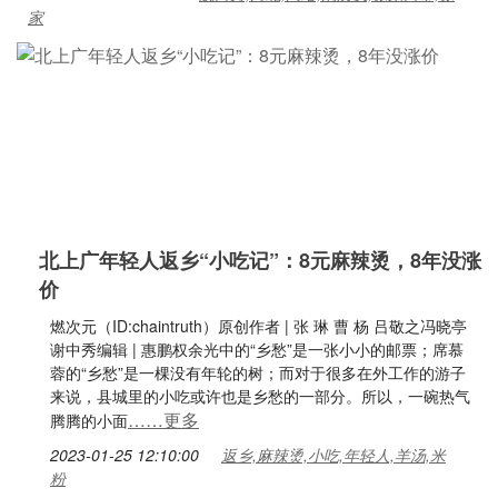
家
北上广年轻人返乡“小吃记”：8元麻辣烫，8年没涨
价
燃次元（ID:chaintruth）原创作者 | 张 琳 曹 杨 吕敬之冯晓亭
谢中秀编辑 | 惠鹏权余光中的“乡愁”是一张小小的邮票；席慕
蓉的“乡愁”是一棵没有年轮的树；而对于很多在外工作的游子
来说，县城里的小吃或许也是乡愁的一部分。所以，一碗热气
……更多
腾腾的小面
2023-01-25 12:10:00
返乡,麻辣烫,小吃,年轻人,羊汤,米
粉