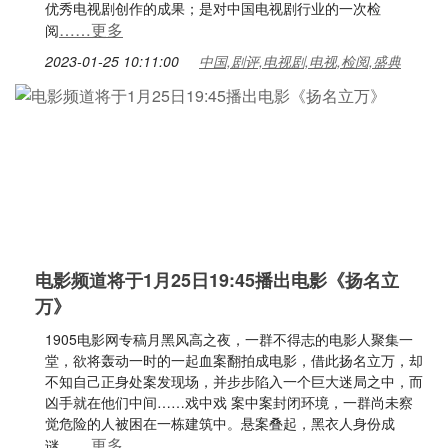
优秀电视剧创作的成果；是对中国电视剧行业的一次检
……更多
阅
2023-01-25 10:11:00
中国,剧评,电视剧,电视,检阅,盛典
电影频道将于1月25日19:45播出电影《扬名立
万》
1905电影网专稿月黑风高之夜，一群不得志的电影人聚集一
堂，欲将轰动一时的一起血案翻拍成电影，借此扬名立万，却
不知自己正身处案发现场，并步步陷入一个巨大迷局之中，而
凶手就在他们中间……戏中戏 案中案封闭环境，一群尚未察
觉危险的人被困在一栋建筑中。悬案叠起，黑衣人身份成
……更多
谜