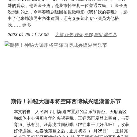
殊的观众，他叫金长勇，是我市怀来县一位普通农民。让金长勇
没想到的是，今年春晚剧组因拍摄微电影《我和我的春晚》，选
中了他来饰演男主角张建国，还有众多知名专业演员为他搭
……更多
戏
2023-01-25 11:13:00
之旅,怀来,观众,央视,剧组,老伴儿
期待！神秘大咖即将空降西博城兴隆湖音乐节
本文转自：人民网-四川频道布置好的音乐节舞台。天府新区
融媒体中心供图今年的央视春晚，王铮亮再度登上舞台，与姜
育恒、苏有朋、汪苏泷共同献唱《跟往事干了好几杯》，收获
好评连连。在春晚落幕之后，正月初四（1月25日），王铮亮