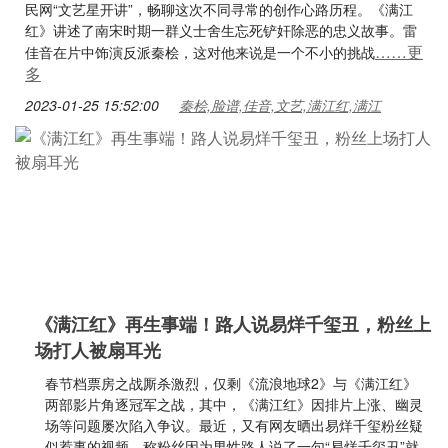
民网“文艺星开讲”，畅聊这次不同寻常的创作心路历程。《满江
红》讲述了南宋时期一群义士舍生忘死铲奸除恶的忠义故事。雷
……更
佳音在片中饰演反派秦桧，这对他来说是一个不小的挑战
多
2023-01-25 15:52:00
秦桧,脸谱,佳音,文艺,满江红,满江
《满江红》再生事端！路人说易烊千玺丑，粉丝上
场打人被扇耳光
春节档票房之战厮杀激烈，仅剩《流浪地球2》与《满江红》
两部影片角逐冠军之战，其中，《满江红》因排片上涨、幽灵
场等问题屡次陷入争议。最近，又有网友晒出易烊千玺粉丝疑
似惹事的视频，称粉丝因为男性路人说了一句“易烊千玺丑”就