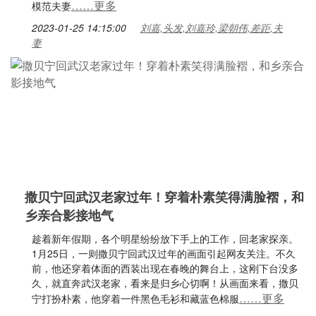
……更多
模范夫妻
2023-01-25 14:15:00
刘嘉,头发,刘嘉玲,梁朝伟,差距,夫
妻
撒贝宁回武汉老家过年！穿着朴素笑得满脸褶，和
乡亲合影接地气
趁着新年假期，各个明星纷纷放下手上的工作，回老家探亲。
1月25日，一则撒贝宁回武汉过年的画面引起网友关注。不久
前，他还穿着体面的西装出现在春晚的舞台上，这刚下台没多
久，就直奔武汉老家，看来是归乡心切啊！从画面来看，撒贝
……更多
宁打扮朴素，他穿着一件黑色毛衫和藏蓝色棉服