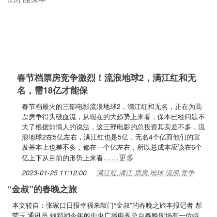
春节档票房竞争激烈！流浪地球2，满江红和无
名，需18亿才能保
春节档最火的三部电影流浪地球2，满江红和无名，正在为高
票房争得头破血流，从现在的大趋势上来看，保本已经问题不
大了根据知情人的说法，这三部电影的总投资其实差不多，流
浪地球2在5亿左右，满江红也是5亿，无名4个亿而他们的宣
发基本上也差不多，都在一个亿左右，所以总成本应该在6个
……更多
亿上下从目前的形势上来看
2023-01-25 11:12:00
满江红,满江,票房,地球,流浪,竞争
“金叔”的春晚之旅
本文转自：张家口日报幸福来敲门“金叔”的春晚之旅本报记者 郝
莹玉 通讯员 钱郅祯今年的中央广播电视总台春晚现场有一位特