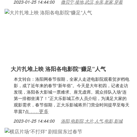
2023-01-25 14:44:00
撒贝宁,接地,武汉,乡亲,老家,穿着
大片扎堆上映 洛阳各电影院“赚足”人气
本文转自：洛阳网春节假期，全家人走进电影院观看贺岁档电
影，成了近年来的春节“新年俗”。今天是大年初四，记者走访
发现，洛阳各大影城一票难求、座无虚席。观众排队入场“连
第一排都坐满了！”正大乐影城工作人员介绍，为满足大家的
观影需求，春节假期，正大乐影城将开门营业时间提早至每天
……更多
早晨7点
2023-01-25 14:44:00
洛阳,电影院,大片,人气,电影,影城