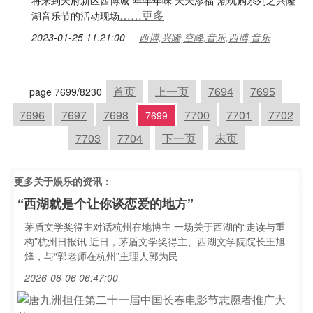
将来到天府新区西博城“年年年味 天天添福”潮玩购系列之兴隆
……更多
湖音乐节的活动现场
2023-01-25 11:21:00
西博,兴隆,空降,音乐,西博,音乐
首页
上一页
7694
7695
page 7699/8230
7696
7697
7698
7700
7701
7702
7699
7703
7704
下一页
末页
更多关于
娱乐
的资讯：
“西湖就是个让你谈恋爱的地方”
茅盾文学奖得主对话杭州在地博主 一场关于西湖的“走读与重
构”杭州日报讯 近日，茅盾文学奖得主、西湖文学院院长王旭
烽，与“郭老师在杭州”主理人郭为民
2026-08-06 06:47:00