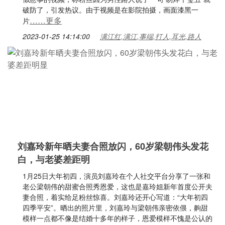
破防了，引发热议。由于视频是在影院拍摄，画面漆黑一
……更多
片
2023-01-25 14:14:00
满江红,满江,事端,打人,耳光,路人
刘嘉玲新年晒夫妻合照放闪，60岁梁朝伟头发花
白，与老婆差距明
1月25日大年初四，演员刘嘉玲在个人社交平台分享了一张和
老公梁朝伟的甜蜜合照秀恩爱，这也是嘉玲姐新年首度公开夫
妻合照，着实给足粉丝惊喜。刘嘉玲还开心写道：“大年初四
四季平安”。晒出的照片里，刘嘉玲与梁朝伟亲密依偎，齁甜
模样一点都不像是结婚十多年的样子，恩爱模样不愧是公认的