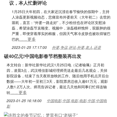
议，本人忙删评论
1月25日大年初四，在大家还沉浸在春节愉快的假期中，主持
人涂磊更新视频动态，悲痛宣布外婆前天（大年初二）去世的
噩耗，直言：“外婆一路走好”，不少粉丝也在评论区安慰涂
磊，希望涂磊节哀顺变。视频中，涂磊模样憔悴，双眼肿的很
严重，即便穿着厚实的棉服，但因天气寒冷皮肤也被吹得皱巴
……更多
巴的
2023-01-25 17:17:00
外婆,争议,评论,外婆,老人,还是
破40亿元!中国电影春节档整装再出发
本文转自：新华社新华社武汉1月25日电（记者喻珮）正月初
四，凌晨3点，武汉维佳影城经理师亮送走最后几名观众，关掉
影院设备，结束了当天夜班放映的工作。随后他用手机点开后台
数据——大年初一至初三3天，影院票房总收入逾61万元，观影
人数1.2万人次。师亮告诉记者，最近几天他和同事们忙得连轴
……更多
转
2023-01-25 16:18:00
中国电影,中国,电影,电影,中国,中国电
影