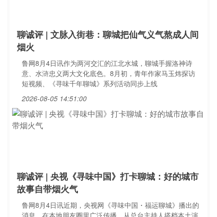
聊诚评 | 文脉入街巷：聊城把仙气义气熬成人间
烟火
鲁网8月4日讯作为两河交汇的江北水城，聊城手握洛神诗
意、水浒忠义两大文化底色。8月初，青年作家马玉炜探访
短视频、《寻味千年聊城》系列活动同步上线
2026-08-05 14:51:00
聊诚评 | 央视《寻味中国》打卡聊城：好的城市
故事自带烟火气
鲁网8月4日讯近期，央视网《寻味中国・福运聊城》播出的
消息，在本地朋友圈里广泛传播。从总台主持人搭档本土演