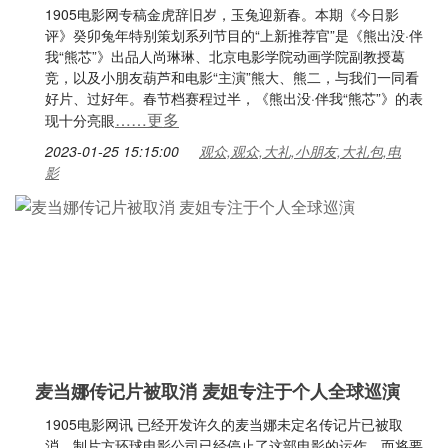
1905电影网专稿金虎辞旧岁，玉兔迎新春。本期《今日影
评》癸卯兔年特别策划系列节目的“上新推荐官”是《熊出没·伴
我“熊芯”》出品人尚琳琳、北京电影学院动画学院副教授葛
竞，以及小朋友葫芦和电影“主演”熊大、熊二，与我们一同看
好片、过好年。春节档赛程过半，《熊出没·伴我“熊芯”》的表
……更多
现十分亮眼
2023-01-25 15:15:00
观众,观众,大礼,小朋友,大礼包,电
影
麦当娜传记片被取消 麦姐专注于个人全球巡演
1905电影网讯 已经开发许久的麦当娜未定名传记片已被取
消，制片方环球电影公司已经停止了这部电影的运作。而将要