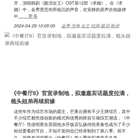
开，演唱韩剧《眼泪女王》OST第12部《求婚》。在《求
婚》中，金秀贤悲伤而低沉的声音，在安静的原声吉他旋律
……更多
中
2024-04-29 10:05:00
金秀,洪海,女王,结局,眼泪,歌词
《中餐厅8》官宣录制地，拟邀嘉宾话题度拉满，
梳头姐弟再续前缘
这些年作为综艺市场的霸主，芒果台拥有不少王牌综艺，其中
不少综艺都凭借创新的模式和优秀的阵容引领综艺潮流，《中
餐厅》凭借明星在异国他乡开饭店弘扬传统美食也成为了不少
粉丝爱看的节目，不知不觉间也已经录制到了第八季。前不
……
久，就曾有消息曝出《中餐厅》第八季的拟邀嘉宾名单