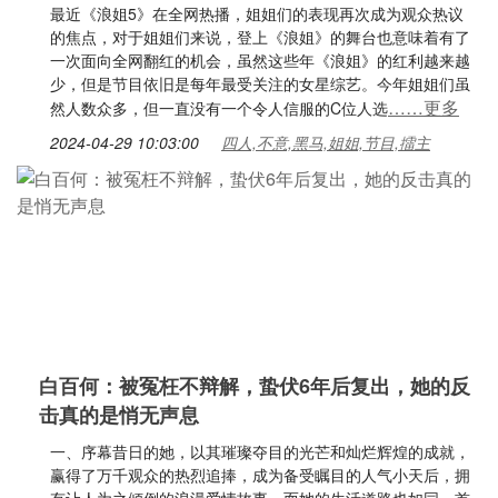
最近《浪姐5》在全网热播，姐姐们的表现再次成为观众热议
的焦点，对于姐姐们来说，登上《浪姐》的舞台也意味着有了
一次面向全网翻红的机会，虽然这些年《浪姐》的红利越来越
少，但是节目依旧是每年最受关注的女星综艺。今年姐姐们虽
……更多
然人数众多，但一直没有一个令人信服的C位人选
2024-04-29 10:03:00
四人,不意,黑马,姐姐,节目,擂主
白百何：被冤枉不辩解，蛰伏6年后复出，她的反
击真的是悄无声息
一、序幕昔日的她，以其璀璨夺目的光芒和灿烂辉煌的成就，
赢得了万千观众的热烈追捧，成为备受瞩目的人气小天后，拥