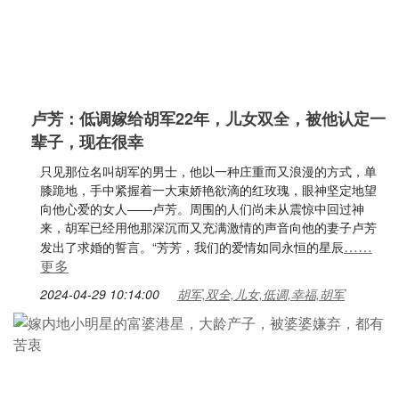
卢芳：低调嫁给胡军22年，儿女双全，被他认定一
辈子，现在很幸
只见那位名叫胡军的男士，他以一种庄重而又浪漫的方式，单
膝跪地，手中紧握着一大束娇艳欲滴的红玫瑰，眼神坚定地望
向他心爱的女人——卢芳。周围的人们尚未从震惊中回过神
来，胡军已经用他那深沉而又充满激情的声音向他的妻子卢芳
……
发出了求婚的誓言。“芳芳，我们的爱情如同永恒的星辰
更多
2024-04-29 10:14:00
胡军,双全,儿女,低调,幸福,胡军