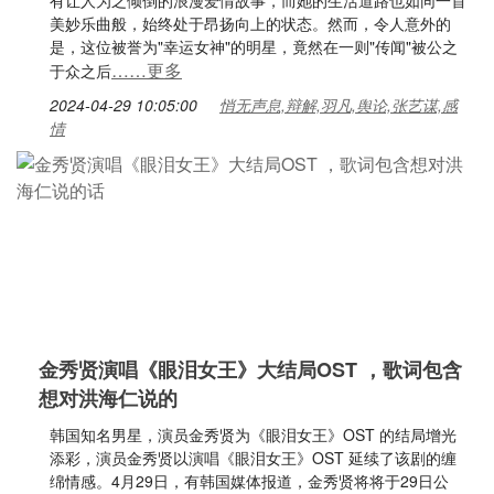
有让人为之倾倒的浪漫爱情故事，而她的生活道路也如同一首
美妙乐曲般，始终处于昂扬向上的状态。然而，令人意外的
是，这位被誉为"幸运女神"的明星，竟然在一则"传闻"被公之
……更多
于众之后
2024-04-29 10:05:00
悄无声息,辩解,羽凡,舆论,张艺谋,感
情
金秀贤演唱《眼泪女王》大结局OST ，歌词包含
想对洪海仁说的
韩国知名男星，演员金秀贤为《眼泪女王》OST 的结局增光
添彩，演员金秀贤以演唱《眼泪女王》OST 延续了该剧的缠
绵情感。4月29日，有韩国媒体报道，金秀贤将将于29日公