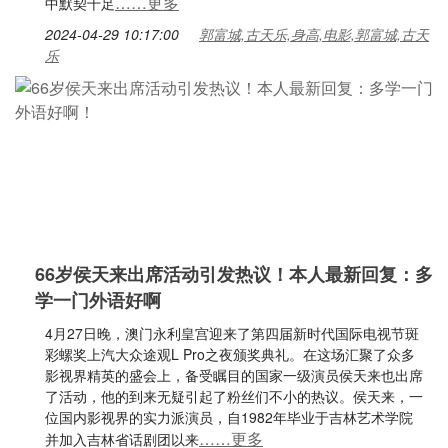
……更多
中默契十足
2024-04-29 10:17:00
郭富城,古天乐,身高,电影,郭富城,古天
乐
66岁侯天来出席活动引发热议！本人最新回复：多
学一门外语好啊
4月27日晚，澳门永利皇宫迎来了第四届新时代国际电视节斑
彩螺奖上汽大众途观L Pro之夜颁奖典礼。在这场汇聚了众多
影视界精英的盛会上，备受瞩目的国家一级演员侯天来也出席
了活动，他的到来无疑引起了粉丝们不小的热议。侯天来，一
位国内影视界的实力派演员，自1982年毕业于吉林艺术学院
……更多
并加入吉林省话剧团以来