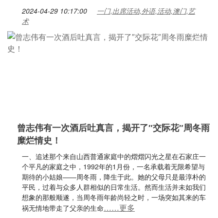
2024-04-29 10:17:00
一门,出席活动,外语,活动,澳门,艺
术
曾志伟有一次酒后吐真言，揭开了″交际花″周冬雨
糜烂情史！
一、追述那个来自山西普通家庭中的熠熠闪光之星在石家庄一
个平凡的家庭之中，1992年的1月份，一名承载着无限希望与
期待的小姑娘——周冬雨，降生于此。她的父母只是最淳朴的
平民，过着与众多人群相似的日常生活。然而生活并未如我们
想象的那般顺遂，当周冬雨年龄尚轻之时，一场突如其来的车
……更多
祸无情地带走了父亲的生命