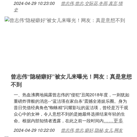
2024-04-29 10:23:00
曾志伟,曾志,交际花,冬雨,真言,情
史
曾志伟“隐秘癖好”被女儿来曝光！网友：真是意想
不到
一、热血沸腾地揭露曾志伟的"侵犯"丑闻2018年度，一则犹如
重磅炸弹般的消息--“蓝洁瑛在家自杀”震撼全港娱乐圈。身为
昔日凭借经典角色"蜘蛛精"闪耀影坛的蓝洁瑛，曾经是万千观
众心中的女神，令人意想不到的是她最终选择结束年轻的生
……更多
命。根据内部知情者透露，在此之前一段时间内
2024-04-29 10:22:00
曾志伟,曾志,癖好,隐秘,女儿,网友