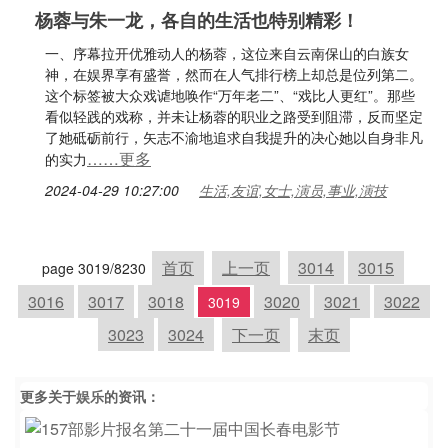
杨蓉与朱一龙，各自的生活也特别精彩！
一、序幕拉开优雅动人的杨蓉，这位来自云南保山的白族女
神，在娱界享有盛誉，然而在人气排行榜上却总是位列第二。
这个标签被大众戏谑地唤作“万年老二”、“戏比人更红”。那些
看似轻践的戏称，并未让杨蓉的职业之路受到阻滞，反而坚定
了她砥砺前行，矢志不渝地追求自我提升的决心她以自身非凡
……更多
的实力
2024-04-29 10:27:00
生活,友谊,女士,演员,事业,演技
首页
上一页
3014
3015
page 3019/8230
3016
3017
3018
3020
3021
3022
3019
3023
3024
下一页
末页
更多关于
娱乐
的资讯：