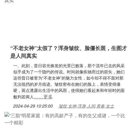
“不老女神”太假了？浑身皱纹、脸僵长斑，生图才
是人间真实
一、此刻，昔日容光焕发的光景已败落，那个流年已去的风采
似乎成为了一个隐约的传说。时间就像疾驰而过的箭矢，她们
这些昔日被誉为“不老女神”的魅力女性，如今却不得不面对那
无法抵挡的岁月痕迹。皱纹密布在她们的脸上，表情变得僵
硬，斑点透露出生活中的风雨，使得她们看起来和年轻时的面
……更多
貌判若两人
2024-04-29 10:25:00
皱纹,女神,浑身,人间,青春,女士