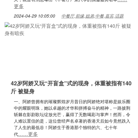
更多
2024-04-29 10:05:00
中餐厅,前缘,姐弟,中餐,嘉宾,话题
42岁阿娇又玩“开盲盒”式的现身，体重被指有140
斤 被疑身
一、阿娇曾拥有的璀璨辉煌岁月昔日的阿娇绝对堪称是娱乐圈
中的耀眼明珠，她以卓越的才华和拼搏奋斗的精神，一路披荆
斩棘在影剧歌坛绽放光芒，赢得了无数喝彩与掌声！然而，令
人难以置信的是，这位曾经声名卓著的香港天后如今竟然跌入
了人生的最低谷！阿娇生于香港那个独特的六、七十年
……更多
代