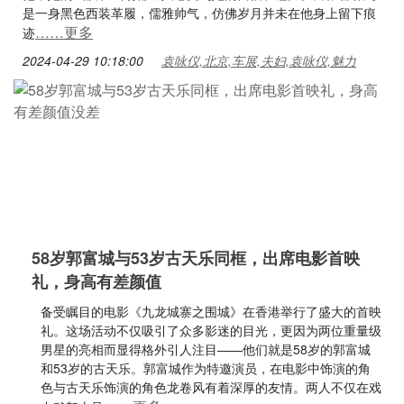
是一身黑色西装革履，儒雅帅气，仿佛岁月并未在他身上留下痕
……更多
迹
2024-04-29 10:18:00
袁咏仪,北京,车展,夫妇,袁咏仪,魅力
58岁郭富城与53岁古天乐同框，出席电影首映
礼，身高有差颜值
备受瞩目的电影《九龙城寨之围城》在香港举行了盛大的首映
礼。这场活动不仅吸引了众多影迷的目光，更因为两位重量级
男星的亮相而显得格外引人注目——他们就是58岁的郭富城
和53岁的古天乐。郭富城作为特邀演员，在电影中饰演的角
色与古天乐饰演的角色龙卷风有着深厚的友情。两人不仅在戏