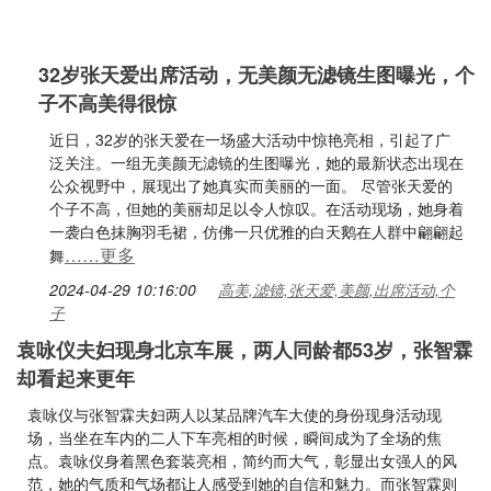
32岁张天爱出席活动，无美颜无滤镜生图曝光，个
子不高美得很惊
近日，32岁的张天爱在一场盛大活动中惊艳亮相，引起了广
泛关注。一组无美颜无滤镜的生图曝光，她的最新状态出现在
公众视野中，展现出了她真实而美丽的一面。 尽管张天爱的
个子不高，但她的美丽却足以令人惊叹。在活动现场，她身着
一袭白色抹胸羽毛裙，仿佛一只优雅的白天鹅在人群中翩翩起
……更多
舞
2024-04-29 10:16:00
高美,滤镜,张天爱,美颜,出席活动,个
子
袁咏仪夫妇现身北京车展，两人同龄都53岁，张智霖
却看起来更年
袁咏仪与张智霖夫妇两人以某品牌汽车大使的身份现身活动现
场，当坐在车内的二人下车亮相的时候，瞬间成为了全场的焦
点。袁咏仪身着黑色套装亮相，简约而大气，彰显出女强人的风
范，她的气质和气场都让人感受到她的自信和魅力。而张智霖则