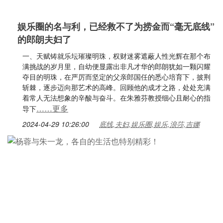
娱乐圈的名与利，已经救不了为捞金而“毫无底线”
的郎朗夫妇了
一、天赋铸就乐坛璀璨明珠，权财迷雾遮蔽人性光辉在那个布
满挑战的岁月里，自幼便显露出非凡才华的郎朗犹如一颗闪耀
夺目的明珠，在严厉而坚定的父亲郎国任的悉心培育下，披荆
斩棘，逐步迈向那艺术的高峰。回顾他的成才之路，处处充满
着常人无法想象的辛酸与奋斗。在朱雅芬教授细心且耐心的指
……更多
导下
2024-04-29 10:26:00
底线,夫妇,娱乐圈,娱乐,浪莎,吉娜