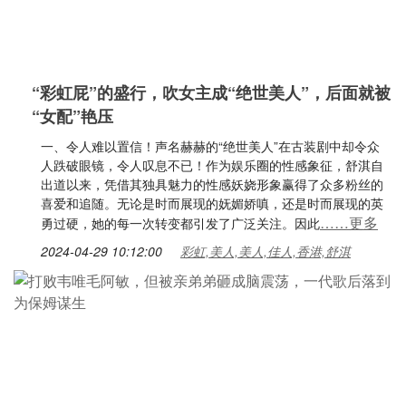
“彩虹屁”的盛行，吹女主成“绝世美人”，后面就被
“女配”艳压
一、令人难以置信！声名赫赫的“绝世美人”在古装剧中却令众
人跌破眼镜，令人叹息不已！作为娱乐圈的性感象征，舒淇自
出道以来，凭借其独具魅力的性感妖娆形象赢得了众多粉丝的
喜爱和追随。无论是时而展现的妩媚娇嗔，还是时而展现的英
……更多
勇过硬，她的每一次转变都引发了广泛关注。因此
2024-04-29 10:12:00
彩虹,美人,美人,佳人,香港,舒淇