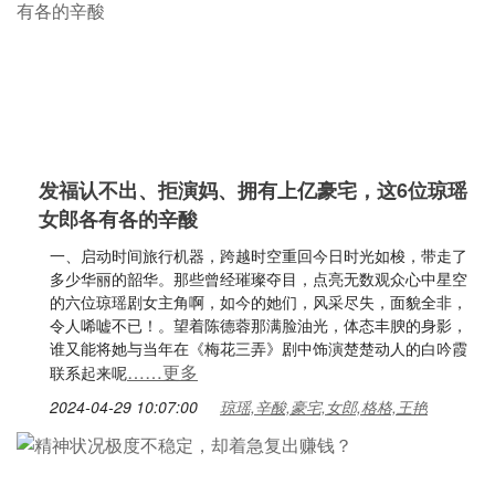
发福认不出、拒演妈、拥有上亿豪宅，这6位琼瑶
女郎各有各的辛酸
一、启动时间旅行机器，跨越时空重回今日时光如梭，带走了
多少华丽的韶华。那些曾经璀璨夺目，点亮无数观众心中星空
的六位琼瑶剧女主角啊，如今的她们，风采尽失，面貌全非，
令人唏嘘不已！。望着陈德蓉那满脸油光，体态丰腴的身影，
谁又能将她与当年在《梅花三弄》剧中饰演楚楚动人的白吟霞
……更多
联系起来呢
2024-04-29 10:07:00
琼瑶,辛酸,豪宅,女郎,格格,王艳