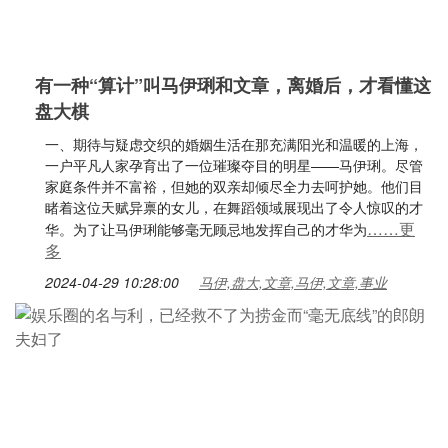
有一种“算计”叫马伊琍和文章，离婚后，才看懂这
盘大棋
一、期待与疑虑交织的婚姻生活在那充满阳光和温暖的上海，
一户平凡人家孕育出了一位璀璨夺目的明星——马伊琍。尽管
家庭条件并不富裕，但她的双亲却倾尽全力去呵护她。他们目
睹着这位天赋异禀的女儿，在舞蹈领域展现出了令人惊叹的才
……更
华。为了让马伊琍能够毫无顾忌地发挥自己的才华为
多
2024-04-29 10:28:00
马伊,盘大,文章,马伊,文章,事业