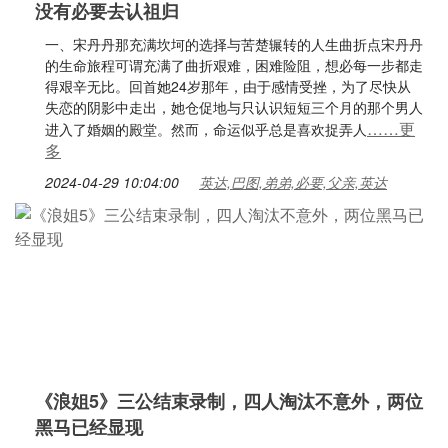
没有必要去认祖归
一、宋丹丹那充满坎坷的选择与苦楚辗转的人生曲折点宋丹丹
的生命旅程可谓充满了曲折艰难，困难险阻，想必每一步都走
得艰辛无比。回首她24岁那年，由于感情受挫，为了尽快从
失恋的阴影中走出，她仓促地与只认识短短三个月的那个男人
……更
进入了婚姻的殿堂。然而，命运似乎总是喜欢捉弄人
多
2024-04-29 10:04:00
英达,巴图,弟弟,必要,父亲,英达
《浪姐5》三公结束录制，四人淘汰不意外，两位
黑马已经显现