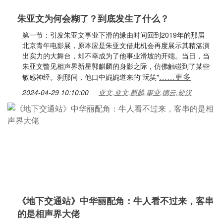
朱亚文为何会糊了？到底发生了什么？
第一节：引发朱亚文事业下滑的缘由时间回到2019年的那届
北京青年电影展，原本应是朱亚文借此机会再度展示其精湛演
出实力的大舞台，却不幸成为了他事业滑坡的开端。当日，当
朱亚文瞥见相声界新星郭麒麟的身影之际，仿佛触碰到了某些
……更多
敏感神经。刹那间，他口中娓娓道来的"玩笑"
2024-04-29 10:10:00
亚文,亚文,麒麟,事业,德云,硬汉
《地下交通站》中华丽配角：牛人看不过来，客串
的是相声界大佬