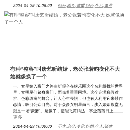
2024-04-29 10:06:00
阿娇,暗疾,体重,阿娇,生活,事业
有种“整容”叫唐艺昕结婚，老公张若昀变化不大
她就像换了一个
一、女星嫁入豪门之路曲折艰辛在娱乐圈这个名利纷扰的世界
里，女明星们跻身豪门，面临着重重困境。这个充满真假难
辨、色彩斑斓的舞台，让人心生畏惧，但也有人利用它来炒作
恋情，吸引公众目光。对于众多女明星而言，步入婚姻殿堂无
……
疑是一场“豪赌”。赌赢了，便能飞黄腾达，事业蒸蒸日上
更多
2024-04-29 10:09:00
不大,老公,变化,结婚,个人,张健