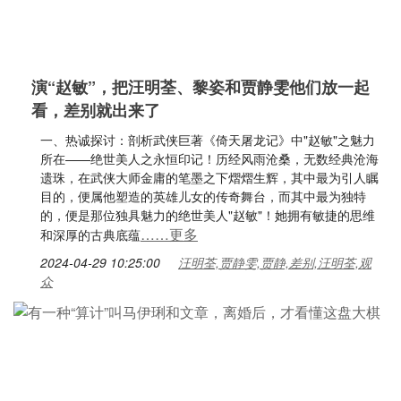
演“赵敏”，把汪明荃、黎姿和贾静雯他们放一起
看，差别就出来了
一、热诚探讨：剖析武侠巨著《倚天屠龙记》中"赵敏"之魅力
所在——绝世美人之永恒印记！历经风雨沧桑，无数经典沧海
遗珠，在武侠大师金庸的笔墨之下熠熠生辉，其中最为引人瞩
目的，便属他塑造的英雄儿女的传奇舞台，而其中最为独特
的，便是那位独具魅力的绝世美人"赵敏"！她拥有敏捷的思维
……更多
和深厚的古典底蕴
2024-04-29 10:25:00
汪明荃,贾静雯,贾静,差别,汪明荃,观
众