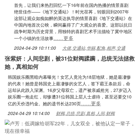
首先，让我们来热烈回忆一下16年前在国内热播的情景喜剧
绝世佳作——《地下交通站》！时光荏苒，转眼回到2007年
这部让观众如痴如醉的英达执导的情景喜剧《地下交通站》在
中国内地首次公映，瞬间赢得了广大观众的喜爱。这部以抗日
战争时期为历史背景，用独特的喜剧艺术手法描绘了冀中地区
……更多
一个小镇的生活故事
2024-04-29 10:11:00
大佬,交通站,华丽,配角,相声,交通
张紫妍：人间悲剧，被31位财阀蹂躏，总统无法拯救
她，真相如何
韩国娱乐圈黑暗内幕曝光！女艺人竟沦为18层地狱，她是最凄惨
的代表！她曾是韩国史上最凄惨的女艺人，签下霸王条款后，命
运却从此跌入深渊。16岁父母双亡，遗产被亲戚抢光，27岁迈入
娱乐圈一炮走红，却惨遭31位韩国上层人士虐待，甚至还要交10
……更多
亿的天价违约金。她的遗书长达230页
2024-04-29 10:14:00
财阀,总统,悲剧,真相,人间,财阀