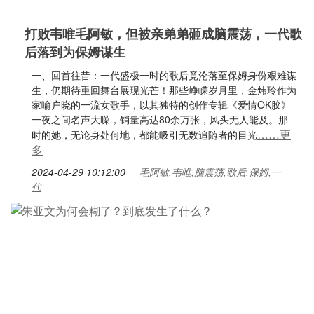
打败韦唯毛阿敏，但被亲弟弟砸成脑震荡，一代歌
后落到为保姆谋生
一、回首往昔：一代盛极一时的歌后竟沦落至保姆身份艰难谋
生，仍期待重回舞台展现光芒！那些峥嵘岁月里，金炜玲作为
家喻户晓的一流女歌手，以其独特的创作专辑《爱情OK胶》
一夜之间名声大噪，销量高达80余万张，风头无人能及。那
……更
时的她，无论身处何地，都能吸引无数追随者的目光
多
2024-04-29 10:12:00
毛阿敏,韦唯,脑震荡,歌后,保姆,一
代