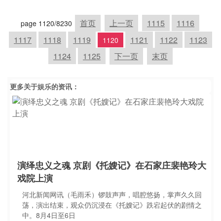
首页
上一页
1115
1116
page 1120/8230
1117
1118
1119
1121
1122
1123
1120
1124
1125
下一页
末页
更多关于
娱乐
的资讯：
演绎忠义之魂 京剧《托嫂记》在石家庄裴艳玲大
戏院上演
河北新闻网讯（毛雨禾）锣鼓声声，唱腔悠扬，掌声久久回
荡，演出结束，观众仍沉浸在《托嫂记》跌宕起伏的剧情之
中。8月4日至6日