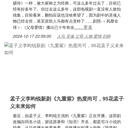
嬛传》一样，被大家称之为经典，可这么多年过去了，目前已
经有好多年了。但过去这么多年，这部电视剧一直没有人敢拍
续集，目前看来，翻拍应该也没啥希望了，因为剧中的灵魂人
物已经去世，甚至原班人马都有点变样了……剧照-＜风靡全
……更多
球＞-《父母爱情》播出已十年有余
2024-12-17 22:59:00
人马,灵魂,父母,人物,爱情,刘静
孟子义李昀锐新剧《九重紫》热度尚可，95花孟子
义未来如何
最近，由孟子义、李昀锐主演的《九重紫》正在开播。这部剧
改编自同名小说，据说原著和《知否》齐名，都是宅斗小说的
经典。从目前播出效果来看，虽然播出时遇上劲敌《我是刑