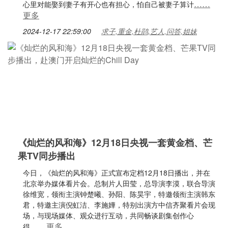
……
心里对能娶到妻子有开心也有担心，怕自己被妻子算计
更多
2024-12-17 22:59:00
求子,重金,杜鹃,艺人,问答,姐妹
《灿烂的风和海》12月18日央视一套黄金档、芒
果TV同步播出
今日，《灿烂的风和海》正式宣布定档12月18日播出，并在
北京举办媒体看片会。总制片人田莹，总导演李漠，联合导演
徐维宽，领衔主演钟楚曦、孙阳、陈昊宇，特邀领衔主演韩东
君，特邀主演倪虹洁、李施嬅，特别出演方中信齐聚看片会现
场，与现场媒体、观众进行互动，共同畅谈剧集创作心
……更多
得