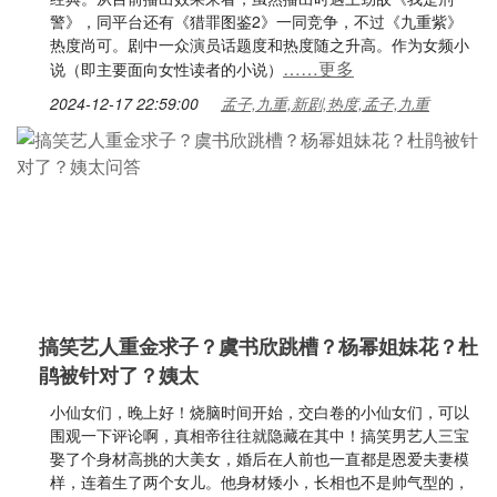
警》，同平台还有《猎罪图鉴2》一同竞争，不过《九重紫》
热度尚可。剧中一众演员话题度和热度随之升高。作为女频小
……更多
说（即主要面向女性读者的小说）
2024-12-17 22:59:00
孟子,九重,新剧,热度,孟子,九重
搞笑艺人重金求子？虞书欣跳槽？杨幂姐妹花？杜
鹃被针对了？姨太
小仙女们，晚上好！烧脑时间开始，交白卷的小仙女们，可以
围观一下评论啊，真相帝往往就隐藏在其中！搞笑男艺人三宝
娶了个身材高挑的大美女，婚后在人前也一直都是恩爱夫妻模
样，连着生了两个女儿。他身材矮小，长相也不是帅气型的，