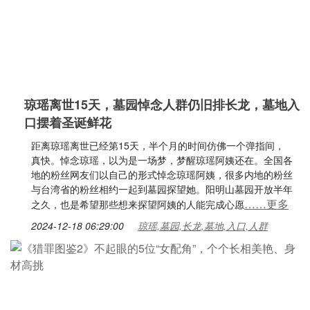
琼瑶离世15天，墓园悼念人群仍旧排长龙，墓地入
口摆着圣诞鲜花
距离琼瑶离世已经第15天，半个月的时间仿佛一个弹指间，
真快。悼念琼瑶，以为是一场梦，梦醒琼瑶阿姨还在。全国各
地的粉丝网友们以自己的形式悼念琼瑶阿姨，很多内地的粉丝
与台湾省的粉丝相约一起到墓园探望她。阳明山墓园开放半年
……更多
之久，也是希望那些想来探望阿姨的人能完成心愿
2024-12-18 06:29:00
琼瑶,墓园,长龙,墓地,入口,人群