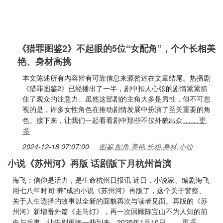
《猎罪图鉴2》不起眼的5位“女配角”，个个长相美
艳、身材高挑
本文陈述所有内容皆有可靠信息来源赘述在文章结尾。热播剧
《猎罪图鉴2》已经播出了一半，剧中扣人心弦的剧情紧紧抓
住了观众的注意力。虽然这部剧的主角大多是男性，但不可忽
视的是，许多女性角色在推动剧情发展中扮演了至关重要的角
……更
色。接下来，让我们一起看看剧中那些不仅外貌出众
多
2024-12-18 07:07:00
图鉴,配角,美艳,长相,身材,小仙
小说《苏州河》再版 话剧版下月杭州首演
海飞：信仰是活力，是生命杭州日报讯 近日，小说家、编剧海飞
用七八年时间“养”成的小说《苏州河》再版了，这个关于警察、
关于人生选择的故事以全新的面貌再次与读者见面。再版的《苏
州河》新增番外篇《走马灯》，再一次回顾陈宝山不为人知的前
……更多
史与后事，让告别更晚一些到来。2025年1月10日