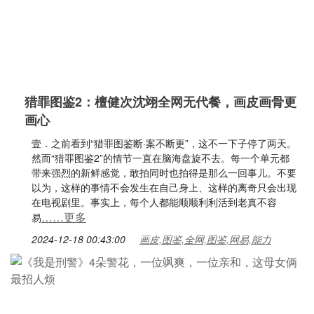
猎罪图鉴2：檀健次沈翊全网无代餐，画皮画骨更
画心
壹．之前看到“猎罪图鉴断·案不断更”，这不一下子停了两天。
然而“猎罪图鉴2”的情节一直在脑海盘旋不去。每一个单元都
带来强烈的新鲜感觉，敢拍同时也拍得是那么一回事儿。不要
以为，这样的事情不会发生在自己身上、这样的离奇只会出现
在电视剧里。事实上，每个人都能顺顺利利活到老真不容
……更多
易
2024-12-18 00:43:00
画皮,图鉴,全网,图鉴,网易,能力