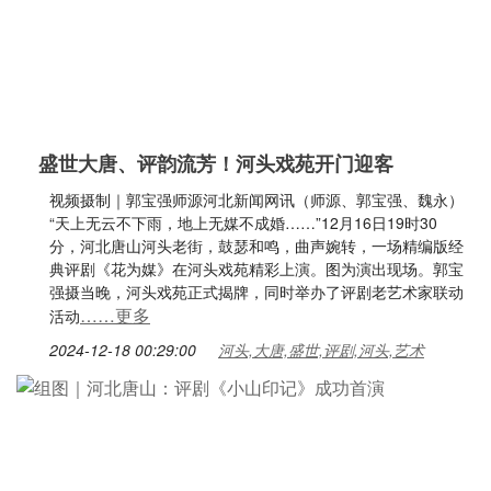
盛世大唐、评韵流芳！河头戏苑开门迎客
视频摄制｜郭宝强师源河北新闻网讯（师源、郭宝强、魏永）
“天上无云不下雨，地上无媒不成婚……”12月16日19时30
分，河北唐山河头老街，鼓瑟和鸣，曲声婉转，一场精编版经
典评剧《花为媒》在河头戏苑精彩上演。图为演出现场。郭宝
强摄当晚，河头戏苑正式揭牌，同时举办了评剧老艺术家联动
……更多
活动
2024-12-18 00:29:00
河头,大唐,盛世,评剧,河头,艺术