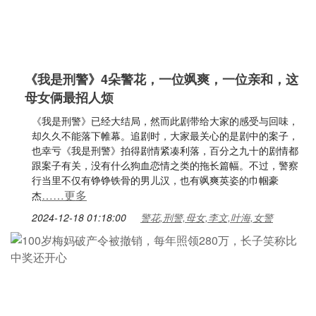
《我是刑警》4朵警花，一位飒爽，一位亲和，这
母女俩最招人烦
《我是刑警》已经大结局，然而此剧带给大家的感受与回味，
却久久不能落下帷幕。追剧时，大家最关心的是剧中的案子，
也幸亏《我是刑警》拍得剧情紧凑利落，百分之九十的剧情都
跟案子有关，没有什么狗血恋情之类的拖长篇幅。不过，警察
行当里不仅有铮铮铁骨的男儿汉，也有飒爽英姿的巾帼豪
……更多
杰
2024-12-18 01:18:00
警花,刑警,母女,李文,叶海,女警