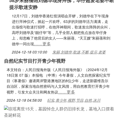
58岁朱丽蒨陪刘德华现身拜佛，华仔超爱老婆不断
提示歌迷安静
12月17日，刘德华香港红馆演唱会开锣，刘德华在下午现身
进行拜神仪式，掀起一片欢呼。63岁的刘德华活力满满，走
出场馆与歌迷打招呼，在他拜神期间，歌迷发出阵阵的尖叫，
高呼刘德华及“靓仔华”等，几乎全部人都把焦点放在华仔身
上，却忽略了他背后的女人——朱丽蒨。“天王嫂”朱丽蒨和刘
……更多
德华一同出现
2024-12-18 03:10:00
朱丽,刘德华,歌迷,不断,提示,老婆
自然纪实节目打开青少年视野
本文转自：人民日报海外版《人民日报海外版》（2024年12月
18日第 07 版）本报电 （申博）今年暑假，人文自然探索纪实节
目《寒暑假》邀请两岸暨港澳地区的8位少年，走进新疆维吾尔
自治区，探索当地自然密码与人文风情，用自然教育打开青少年
……更多
视野，引发大众关注和网友热议
2024-12-18 04:58:00
纪实,青少年,视野,节目,自然,冰川