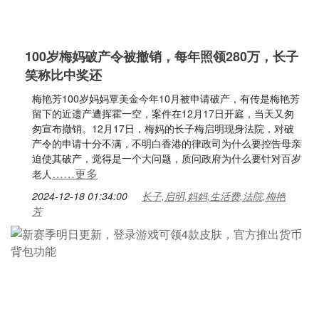
100岁梅妈破产令被撤销，每年照领280万，长子
笑称比中奖还
梅艳芳100岁妈妈覃美金今年10月被申请破产，有传是梅艳芳
留下的近遗产遭挥霍一空，案件在12月17日开庭，当天又匆
匆宣布撤销。12月17日，梅妈的长子梅启明现身法院，对破
产令的申请十分不满，不明白香港的律政司为什么要控告母亲
迫使其破产，觉得是一个大问题，质问政府为什么要针对百岁
……更多
老人
2024-12-18 01:34:00
长子,启明,妈妈,生活费,法院,梅艳
芳