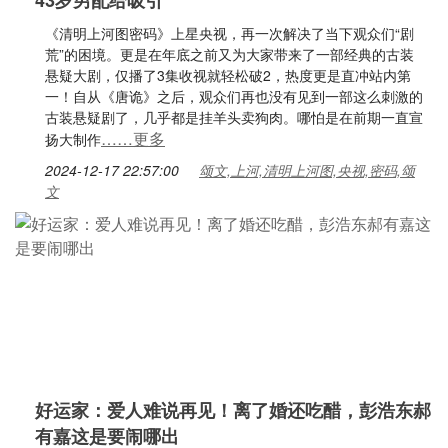
43岁男配给吸引
《清明上河图密码》上星央视，再一次解决了当下观众们“剧
荒”的困境。更是在年底之前又为大家带来了一部经典的古装
悬疑大剧，仅播了3集收视就轻松破2，热度更是直冲站内第
一！自从《唐诡》之后，观众们再也没有见到一部这么刺激的
古装悬疑剧了，几乎都是挂羊头卖狗肉。哪怕是在前期一直宣
……更多
扬大制作
2024-12-17 22:57:00
颂文,上河,清明上河图,央视,密码,颂
文
好运家：爱人难说再见！离了婚还吃醋，彭浩东郝
有嘉这是要闹哪出