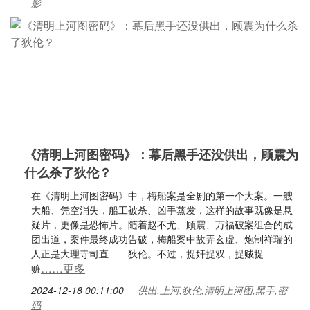
影
《清明上河图密码》：幕后黑手还没供出，顾震为
什么杀了狄伦？
在《清明上河图密码》中，梅船案是全剧的第一个大案。一艘
大船、凭空消失，船工被杀、凶手蒸发，这样的故事既像是悬
疑片，更像是恐怖片。随着赵不尤、顾震、万福破案组合的成
团出道，案件最终成功告破，梅船案中故弄玄虚、炮制祥瑞的
人正是大理寺司直——狄伦。不过，捉奸捉双，捉贼捉
……更多
赃
2024-12-18 00:11:00
供出,上河,狄伦,清明上河图,黑手,密
码