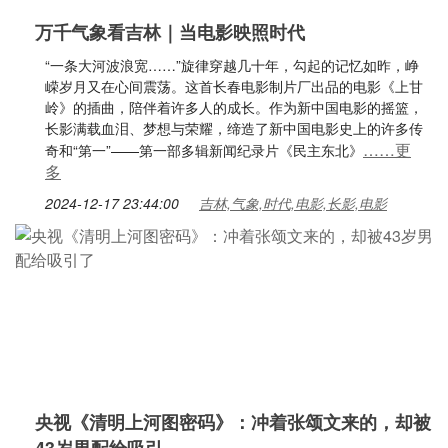
万千气象看吉林｜当电影映照时代
“一条大河波浪宽……”旋律穿越几十年，勾起的记忆如昨，峥
嵘岁月又在心间震荡。这首长春电影制片厂出品的电影《上甘
岭》的插曲，陪伴着许多人的成长。作为新中国电影的摇篮，
长影满载血泪、梦想与荣耀，缔造了新中国电影史上的许多传
……更
奇和“第一”——第一部多辑新闻纪录片《民主东北》
多
2024-12-17 23:44:00
吉林,气象,时代,电影,长影,电影
央视《清明上河图密码》：冲着张颂文来的，却被