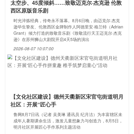
太空步、45度倾斜……致敬迈克尔·杰克逊 伦敦
西区原版音乐剧
时光淬炼经典，传奇永不落幕。8月6日晚，由迈克尔·杰克
逊毕生挚友、伦敦西区金牌制作人阿德里安·格兰特（Adrian
Grant）倾力打造的致敬音乐剧《致敬流行天王迈克尔·杰克
逊》在苏州狮山大剧院开启4天5场的演出
2026-08-07 10:07:00
【文化社区建设】德州天衢新区宋官屯街道明月
社区：开展“匠心手
鲁网8月7日讯（记者 吴美琳 通讯员 纪月洁）为丰富辖区未
成年人暑期课余生活，激发儿童想象力与创造力，8月5日，
明月社区开展匠心手作系列主题活动