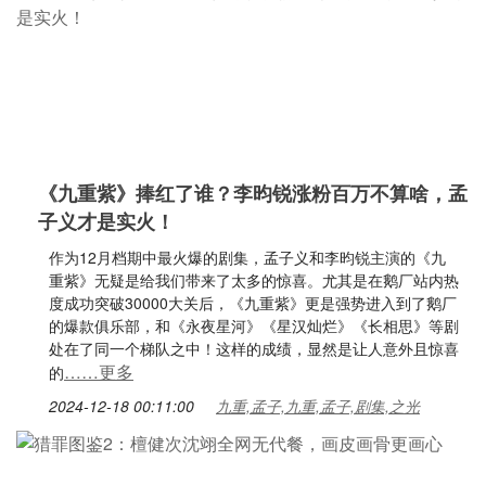
《九重紫》捧红了谁？李昀锐涨粉百万不算啥，孟
子义才是实火！
作为12月档期中最火爆的剧集，孟子义和李昀锐主演的《九
重紫》无疑是给我们带来了太多的惊喜。尤其是在鹅厂站内热
度成功突破30000大关后，《九重紫》更是强势进入到了鹅厂
的爆款俱乐部，和《永夜星河》《星汉灿烂》《长相思》等剧
处在了同一个梯队之中！这样的成绩，显然是让人意外且惊喜
……更多
的
2024-12-18 00:11:00
九重,孟子,九重,孟子,剧集,之光