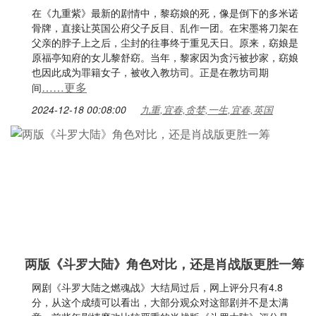
在《九重紫》最新的剧情中，黎窈娘的死，像是倒下的多米诺
骨牌，直接让英国公府父子反目、乱作一团。在宋墨将刀架在
父亲的脖子上之后，尘封的往事终于重见天日。原来，窈娘是
原福亭知府的女儿黎舒窈。当年，黎家因为贪污被抄家，窈娘
也因此成为罪籍女子，被收入教坊司。正是在教坊司期
……更多
间
2024-12-18 00:08:00
九重,宜春,贪婪,一生,宜春,英国
两版《斗罗大陆》角色对比，还是肖战版更胜一筹
网剧《斗罗大陆之燃魂战》大结局过后，网上评分只有4.8
分，从这个成绩可以看出，大部分观众对这部剧并不是太满