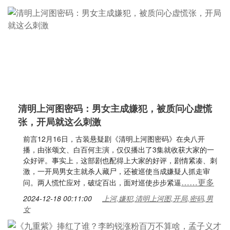
清明上河图密码：男女主成嫌犯，被质问心虚慌
张，开局就这么刺激
前言12月16日，古装悬疑剧《清明上河图密码》在央八开
播，由张颂文、白百何主演，仅仅播出了3集就收获大家的一
众好评。事实上，这部剧也配得上大家的好评，剧情紧凑、刺
激，一开局男女主就杀人藏尸，还被巡使当成嫌疑人抓走审
……更多
问。两人慌忙应对，破绽百出，面对巡使步步紧逼
2024-12-18 00:11:00
上河,嫌犯,清明上河图,开局,密码,男
女