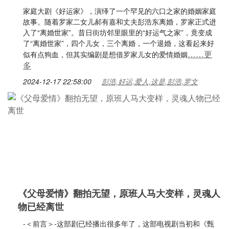
家庭大剧《好运家》，演绎了一个罕见的六口之家的婚姻家庭
故事。随着罗家二女儿郝有嘉和丈夫彭浩东离婚，罗家正式进
入了“离婚世家”。昔日街坊邻里眼里的“好运气之家”，竟变成
了“离婚世家”，四个儿女，三个离婚，一个退婚，这看起来好
……更
似有点狗血，但其实编剧是想借罗家儿女的爱情婚姻
多
2024-12-17 22:58:00
彭浩,好运,爱人,这是,彭浩,罗文
《父母爱情》翻拍无望，原班人马大变样，灵魂人
物已经离世
-＜前言＞-这部剧已经播出很多年了，这部电视剧当初和《甄