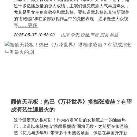
过十多亿播放量的惊人成绩，主演们也凭该剧人气再度爆火，
尤其是男女主角白敬亭和章若楠。要知道章若楠以其清新甜美
的“初恋脸”和在多部影视作品中的亮眼表现，逐渐走进大众视
……更多
野
2025-05-07 10:58:00
由来,争议,粉丝,节目,朋友,粉丝
颜值天花板！热巴《万花世界》搭档张凌赫？有望
成演艺生涯最火的
这个设定真的很可以！作为内娱90后的女顶流之一的迪丽热
巴，出道以来就凭借“浓颜系颜值”圈粉无数～之前更在旅游综
艺《花儿与少年5》带来多个出圈名场面，像是在异国身穿新