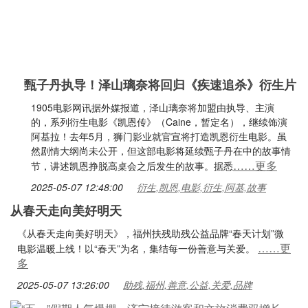
甄子丹执导！泽山璃奈将回归《疾速追杀》衍生片
1905电影网讯据外媒报道，泽山璃奈将加盟由执导、主演
的，系列衍生电影《凯恩传》（Caine，暂定名），继续饰演
阿基拉！去年5月，狮门影业就官宣将打造凯恩衍生电影。虽
然剧情大纲尚未公开，但这部电影将延续甄子丹在中的故事情
……更多
节，讲述凯恩挣脱高桌会之后发生的故事。据悉
2025-05-07 12:48:00
衍生,凯恩,电影,衍生,阿基,故事
从春天走向美好明天
《从春天走向美好明天》，福州扶残助残公益品牌“春天计划”微
……更
电影温暖上线！以“春天”为名，集结每一份善意与关爱。
多
2025-05-07 13:26:00
助残,福州,善意,公益,关爱,品牌