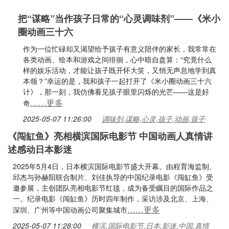
把“谋略”当作孩子日常的“心灵调味剂”——《米小
圈动画三十六
作为一位忙碌却又渴望给予孩子有意义陪伴的家长，我常常在
各类动画、绘本和游戏之间徘徊，心中暗自盘算：“究竟什么
样的娱乐活动，才能让孩子既开怀大笑，又悄无声息地学到真
本领？”幸运的是，我和孩子一起打开了《米小圈动画三十六
计》，那一刻，我仿佛看见孩子眼里闪烁的光芒——这是好
……更多
奇
2025-05-07 11:26:00
调味剂,谋略,心灵,孩子,动画,孩子
《闯缸鱼》亮相横滨国际电影节 中国动画人真情讲
述感动日本影迷
2025年5月4日，日本横滨国际电影节盛大开幕。由程育海监制、
邱杰与孙赫阳联合制片、刘佳执导的中国纪录电影《闯缸鱼》受
邀参展，主创团队亮相电影节红毯，成为备受瞩目的国际作品之
一。纪录电影《闯缸鱼》历时四年制作，采访涉及北京、上海、
……更多
深圳、广州等中国动画公司聚集城市
2025-05-07 11:28:00
横滨,国际电影节,日本,影迷,中国,真情