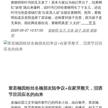
黄晓明和叶珂的瓜又来了！原本大家以为他们早分了，结果网
红“妖怪”跳出来爆料，说叶珂已经给黄晓明生了个女儿，还说
叶珂当初是借钱打造“白富美人设”去接近黄晓明。然而，黄晓
明知道后居然选择了原谅她，还称要对孩子负责，因为孩子是
……更多
无辜的。因此网友都在说，黄晓明真是“人太好”
2025-05-07 10:57:00
黄晓明,女方,无辜,孩子,选择,黄晓
明
章若楠因粉丝名楠朋友陷争议+在家哭整天，泪洒
节目回应名的由来
改编自晋江文学城作家竹已的同名小说，由白敬亭、章若楠、
张淼怡、陈昊森领衔主演的甜宠剧《难哄》开播后，创下了超