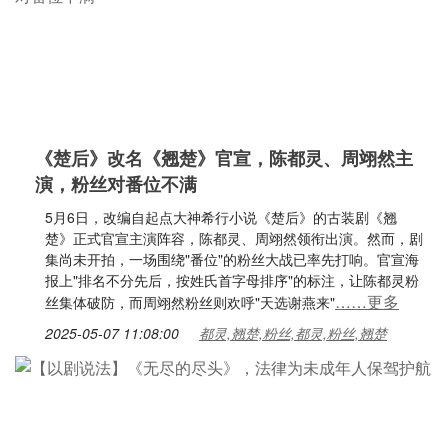
《楚后》改名《翘楚》官宣，陈都灵、周翊然主
演，粉丝对番位不满
5月6日，改编自起点大神希行小说《楚后》的古装剧《翘
楚》正式官宣主演阵容，陈都灵、周翊然领衔出演。然而，剧
集尚未开拍，一场围绕"番位"的粉丝大战已率先打响。官宣海
报上"排名不分先后，按姓氏首字母排序"的标注，让陈都灵粉
……更多
丝集体破防，而周翊然粉丝则欢呼"天选谢燕来"
2025-05-07 11:08:00
都灵,翘楚,粉丝,都灵,粉丝,翘楚