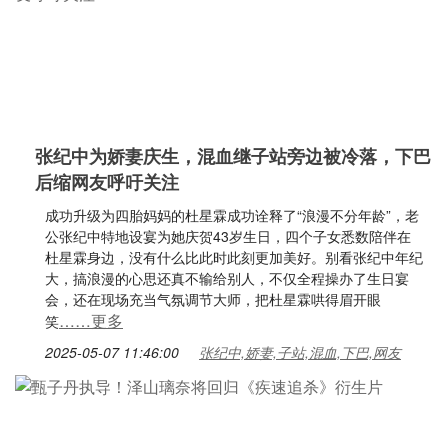
张纪中为娇妻庆生，混血继子站旁边被冷落，下巴
后缩网友呼吁关注
成功升级为四胎妈妈的杜星霖成功诠释了“浪漫不分年龄”，老
公张纪中特地设宴为她庆贺43岁生日，四个子女悉数陪伴在
杜星霖身边，没有什么比此时此刻更加美好。别看张纪中年纪
大，搞浪漫的心思还真不输给别人，不仅全程操办了生日宴
会，还在现场充当气氛调节大师，把杜星霖哄得眉开眼
……更多
笑
2025-05-07 11:46:00
张纪中,娇妻,子站,混血,下巴,网友