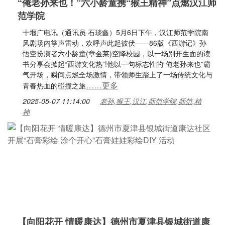
“俺老孙来也！”六小龄童携“猴王精神”点燃汉江师
范学院
十堰广电讯（通讯员 石琰鑫）5月6日下午，汉江师范学院南
风剧场内掌声雷动，欢呼声此起彼伏——86版《西游记》孙
悟空扮演者六小龄童(章金莱)空降校园，以一场别开生面的读
书分享会掀起“西游文化热”!他以一句标志性的“俺老孙来也”霸
气开场，瞬间点燃全场激情，带领师生踏上了一场传统文化与
……更多
青春热血的碰撞之旅
2025-05-07 11:14:00
老孙,猴王,汉江,师范学院,师范,精
神
【向阳花开 情暖康达】德州市夏津县银城街道康