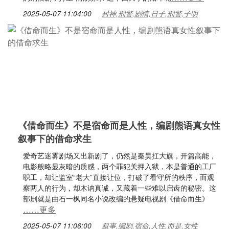
2025-05-07 11:04:00
封神,刑警,剧情,日子,刑警,子明
《借命而生》不是宿命而是人性，编剧熊语真女性
叙事下的借命求生
爱奇艺迷雾剧场又出新剧了，仍然是秦昊扛大旗，开篇高能，
电影般略显灰暗的质感，两个罪犯关押入狱，本是普通的工厂
职工，却让监室“老大”直接让位，打破了看守所的秩序，而观
察两人的行为，却木讷真诚，又藏着一些难以启齿的秘密。这
部剧就是由石一枫同名小说改编的悬疑电视剧《借命而生》
……更多
2025-05-07 11:06:00
叙事,编剧,宿命,人性,而是,女性