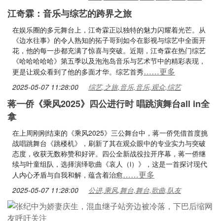
江奇霖：音乐与综艺的跨界之旅
在娱乐圈的多元舞台上，江奇霖正以独特的魅力闪耀着光芒。从
《边水往事》的令人熟知的拓子哥到如今在影视与综艺中全面开
花，他的每一步都充满了惊喜与突破。近期，江奇霖在热门综艺
《哈哈哈哈哈》第五季以及泡泡岛音乐与艺术节中的精彩表现，
……更多
更是让观众看到了他的多面才华。综艺首秀
2025-05-07 11:28:00
综艺,之旅,音乐,音乐,观众,综艺
蒋一侨《乘风2025》四公进行时 唱跳演舞台all in全
拿
在上周刚刚结束的《乘风2025》三公舞台中，蒋一侨凭借首度挑
战唱跳舞台《跳楼机》，刷新了其在观众眼中的专业实力与突破
态度，收获无数称赞和好评。四公全新战役拉开序幕，蒋一侨继
续与叶童组队，选择演绎歌曲《哀人（i）》，这是一首探讨现代
……更多
人内心矛盾与自我和解，蕴含着治愈
2025-05-07 11:28:00
公进,乘风,舞台,舞台,歌曲,队友