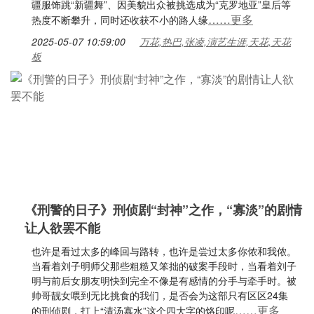
疆服饰跳“新疆舞”、因美貌出众被挑选成为“克罗地亚”皇后等
……更多
热度不断攀升，同时还收获不小的路人缘
2025-05-07 10:59:00
万花,热巴,张凌,演艺生涯,天花,天花
板
《刑警的日子》刑侦剧“封神”之作，“寡淡”的剧情
让人欲罢不能
也许是看过太多的峰回与路转，也许是尝过太多你侬和我侬。
当看着刘子明师父那些粗糙又笨拙的破案手段时，当看着刘子
明与前后女朋友明快到完全不像是有感情的分手与牵手时。被
帅哥靓女喂到无比挑食的我们，是否会为这部只有区区24集
……更多
的刑侦剧，打上“清汤寡水”这个四大字的烙印呢