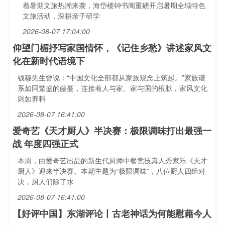
着暑期文旅热潮来袭，海岱楼钟书阁重磅开启暑期全域特色
文旅活动，深耕亲子研学
2026-08-07 17:04:00
仰望门楣抒写家国情怀，《记住乡愁》讲述家风文
化在新时代语境下
钱穆先生曾说：“中国文化全部都从家族观念上筑起。”家族谱
系如同繁盛的藤蔓，连接着人与家、家与国的根脉，家风文化
则如养料
2026-08-07 16:41:00
爱奇艺《天才厨人》半决赛：极限调味打出最强一
战 年度四强正式
本周，由爱奇艺出品的新生代厨师中餐竞技真人秀家乐《天才
厨人》迎来半决赛。本期主题为“极限调味”，八位厨人四组对
决，厨人们除了水
2026-08-07 16:41:00
【好评中国】东湖评论丨古老神话为何能慰藉今人