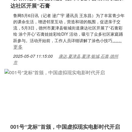
达社区开展“石膏
鲁网5月6日讯（记者 逯广宇 通讯员 王东昌）为了丰富青少年
的课余生活，增进邻里互动，营造和谐的氛围，促进亲子交
流，5月3日，德州市夏津县银城街道康达社区开展了“石膏彩
绘 涂个开心”石膏娃娃彩绘DIY 活动，吸引了众多社区家庭踊
……
跃参与。活动开始前，工作人员详细讲解了涂色小技巧
更多
2025-05-07 11:15:00
康达,夏津县,夏津,银城,石膏,德州
市
001号“龙标”首颁，中国虚拟现实电影时代开启