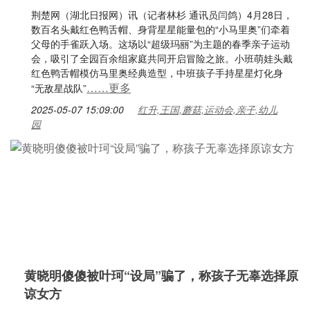
荆楚网（湖北日报网）讯（记者林杉 通讯员闫鸽）4月28日，
数百名头戴红色鸭舌帽、身背星星能量包的“小马里奥”们牵着
父母的手雀跃入场。这场以“超级玛丽”为主题的春季亲子运动
会，吸引了全园百余组家庭共同开启冒险之旅。小班萌娃头戴
红色鸭舌帽模仿马里奥经典造型，中班孩子手持星星灯化身
……更多
“无敌星战队”
2025-05-07 15:09:00
红升,王国,蘑菇,运动会,亲子,幼儿
园
黄晓明傻傻被叶珂“设局”骗了，称孩子无辜选择原
谅女方