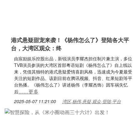
港式悬疑甜宠来袭！《杨伟怎么了》登陆各大平
台，大湾区观众：终
由宸励娱乐控股出品，新锐演员李耀杰担任制片兼主演，多位
TVB演员参演的大湾区首部粤语短剧《杨伟怎么了》自上线以
来，凭借其独特的港式悬疑爱情喜剧风格，迅速成为今夏最受
关注的短剧作品。该剧目前在腾讯视频、抖音、红果短剧等平
台热播。《杨伟怎么了》讲述杨伟（李耀杰饰）因车祸失忆
……更多
后
2025-05-07 11:21:00
湾区,杨伟,悬疑,观众,登陆,平台