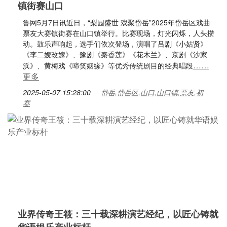
镇街赛山口
鲁网5月7日讯近日，“梨园盛世 戏聚岱岳”2025年岱岳区戏曲
票友大赛镇街赛在山口镇举行。比赛现场，灯光闪烁，人头攒
动。鼓乐声响起，选手们依次登场，演唱了吕剧《小姑贤》
《李二嫂改嫁》、豫剧《秦香莲》《花木兰》、京剧《沙家
……
浜》、黄梅戏《啼笑姻缘》等优秀传统剧目的经典唱段
更多
2025-05-07 15:28:00
岱岳,岱岳区,山口,山口镇,票友,初
赛
业界传奇王筱：三十载深耕演艺经纪，以匠心铸就