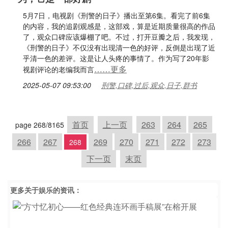
5月7日，电视剧《刑警的日子》播出至第6集。看完了前6集
的内容，我的追剧观感是，这部戏，算是近期质量很高的作品
了，观众口碑应该爆棚了吧。不过，打开豆瓣之后，我发现，
《刑警的日子》不仅没有出现清一色的好评，反倒是出现了近
乎清一色的差评。这是让人头疼的事情了。作为写了20年影
……更多
视剧评论的老编我而言
2025-05-07 09:53:00
刑警,口碑,过后,观众,日子,群书
首页
上一页
263
264
265
page 268/8165
266
267
269
270
271
272
273
268
下一页
末页
更多关于
娱乐
的资讯：