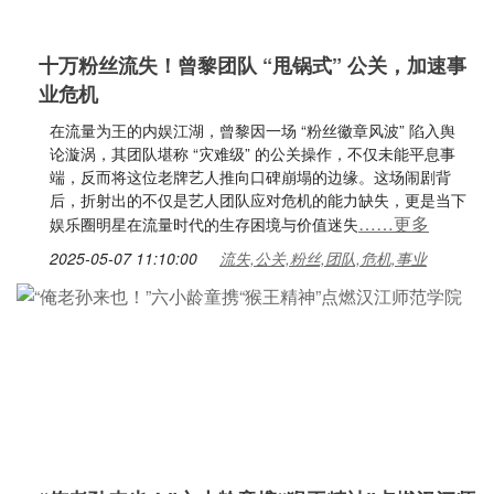
十万粉丝流失！曾黎团队 “甩锅式” 公关，加速事
业危机
在流量为王的内娱江湖，曾黎因一场 “粉丝徽章风波” 陷入舆
论漩涡，其团队堪称 “灾难级” 的公关操作，不仅未能平息事
端，反而将这位老牌艺人推向口碑崩塌的边缘。这场闹剧背
后，折射出的不仅是艺人团队应对危机的能力缺失，更是当下
……更多
娱乐圈明星在流量时代的生存困境与价值迷失
2025-05-07 11:10:00
流失,公关,粉丝,团队,危机,事业