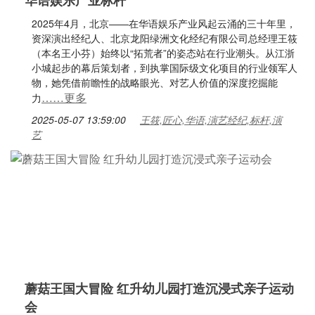
华语娱乐产业标杆
2025年4月，北京——在华语娱乐产业风起云涌的三十年里，
资深演出经纪人、北京龙阳绿洲文化经纪有限公司总经理王筱
（本名王小芬）始终以“拓荒者”的姿态站在行业潮头。从江浙
小城起步的幕后策划者，到执掌国际级文化项目的行业领军人
物，她凭借前瞻性的战略眼光、对艺人价值的深度挖掘能
……更多
力
2025-05-07 13:59:00
王筱,匠心,华语,演艺经纪,标杆,演
艺
蘑菇王国大冒险 红升幼儿园打造沉浸式亲子运动
会