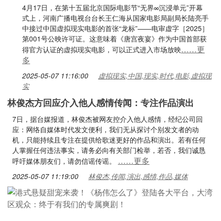
4月17日，在第十五届北京国际电影节“无界∞沉浸单元”开幕
式上，河南广播电视台台长王仁海从国家电影局副局长陆亮手
中接过中国虚拟现实电影的首张“龙标”——电审虚字［2025］
第001号公映许可证。这意味着《唐宫夜宴》作为中国首部获
……更
得官方认证的虚拟现实电影，可以正式进入市场放映
多
2025-05-07 11:16:00
虚拟现实,中国,现实,时代,电影,虚拟现
实
林俊杰方回应介入他人感情传闻：专注作品演出
7日，据台媒报道，林俊杰被网友控介入他人感情，经纪公司回
应：网络自媒体时代发文便利，我们无从探讨个别发文者的动
机，只能持续且专注在提供给歌迷更好的作品和演出。若有任何
人掌握任何违法事实，请务必向有关部门检举，若否，我们诚恳
……更多
呼吁媒体朋友们，请勿信谣传谣。
2025-05-07 11:19:00
林俊杰,传闻,演出,感情,作品,媒体