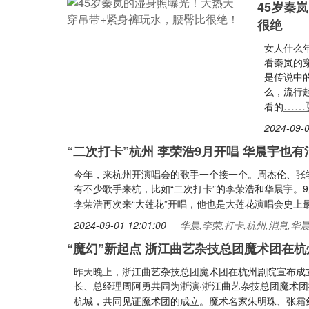
45岁秦
很绝
女人什么
看秦岚的
是传说中
么，流行
……
看的
2024-09-0
“二次打卡”杭州 李荣浩9月开唱 华晨宇也有
今年，来杭州开演唱会的歌手一个接一个。周杰伦、张
有不少歌手来杭，比如“二次打卡”的李荣浩和华晨宇。
李荣浩再次来“大莲花”开唱，他也是大莲花演唱会史上最
2024-09-01 12:01:00
华晨,李荣,打卡,杭州,消息,华
“魔幻”新起点 浙江曲艺杂技总团魔术团在
昨天晚上，浙江曲艺杂技总团魔术团在杭州剧院宣布成
长、总经理周阿勇共同为浙演·浙江曲艺杂技总团魔术
杭城，共同见证魔术团的成立。魔术名家朱明珠、张霜