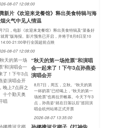
026-08-07 12:08:00
腾新片《欢迎来龙餐馆》释出美食特辑与海
 烟火气中见人情温
8月7日，电影《欢迎来龙餐馆》释出美食特辑及“菜备好
请就胃”版海报。影片预售已开启，并将于8月8日至10
14:00-21:00举行全国超前点映
026-08-07 12:08:00
“秋天的第一场抢票”和演唱
会一起来了！下午3点孙燕姿
演唱会开
8月7日，周五，立秋。“秋天的第
一杯奶茶”已经喝上，“秋天的第一
场抢票”也将拉开帷幕。今天下午3
点，孙燕姿“就在日落以后”巡回演
唱会杭州站将正式开票
2026-08-07 13:35:00
孙娜携河北梆子《打神告