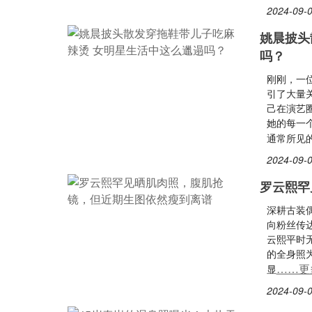
2024-09-0
姚晨披头
吗？
刚刚，一
引了大量
己在演艺
她的每一
通常所见
2024-09-0
罗云熙罕
深耕古装
向粉丝传
云熙平时
的全身照
……更
显
2024-09-0