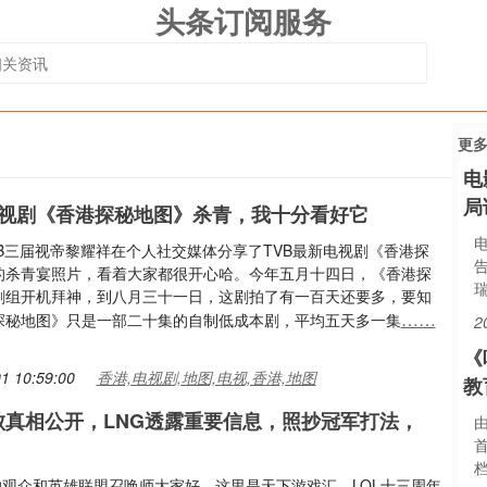
头条订阅服务
更
电
局
电视剧《香港探秘地图》杀青，我十分看好它
VB三届视帝黎耀祥在个人社交媒体分享了TVB最新电视剧《香港探
的杀青宴照片，看着大家都很开心哈。今年五月十四日，《香港探
剧组开机拜神，到八月三十一日，这剧拍了有一百天还要多，要知
……
探秘地图》只是一部二十集的自制低成本剧，平均五天多一集
2
《
1 10:59:00
香港,电视剧,地图,电视,香港,地图
教
败真相公开，LNG透露重要信息，照抄冠军打法，
由
档
的观众和英雄联盟召唤师大家好，这里是天下游戏汇。LOL十三周年