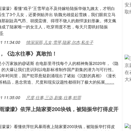
雨濛濛》看懂“戏子”王雪琴迫不及待嫁给陆振华做九姨太，才明白
后生了3个儿女，还要倒贴并出 轨魏光雄提起雪姨，我们眼前立马
姨那副趾高气昂、胡搅蛮缠、得理不饶人的彪悍泼妇形象。傅文佩
姨成了陆家唯一的女主人，吃穿用度不愁，每天只需哄好陆振
多
1 11:34:00
情深深雨,儿女,雪琴,陆家,尔杰,私生子
，《边水往事》真敢拍！
小万家族的@诺斯 在电影里寻找每个人的精神角落2020年，《隐
》的大爆让我们意识到以电影标准制作国产剧集的潜力与可行性。
四年时间里，国产犯罪悬疑剧涌现出了诸如《沉默的真相》《漫长
……
 等精品，悬念营造、尺度和现实议题性都得到了极大的拓展
1 11:35:00
尺度,往事,三边,剧集,往事,犯罪
雨濛濛》依萍上陆家要200块钱，被陆振华打得皮开
雨濛濛》看懂依萍狂风暴雨夜上陆家要200块钱，被陆振华打得皮