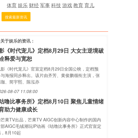
体育
娱乐
财经
军事
科技
游戏
教育
育儿
搜索最新资讯
多关于
娱乐
的资讯：
影《时代宠儿》定档8月29日 大女主逆境破
诠释爱与宽恕
电影《时代宠儿》官宣定档8月29日全国公映，定档预
告与海报同步释出。该片由齐芳、黄俊鹏领衔主演，张
瑞珈、简宇熙、陈泓亦
026-08-07 11:08:00
咕噜比事务所》定档8月10日 聚焦儿童情绪
育助力健康成长
芒果TV出品，芒果TV AIGC创新内容中心制作的国内
首部AIGC毛绒潮玩IP动画《咕噜比事务所》正式官宣定
，8月10起