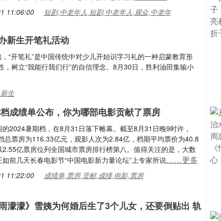
1 11:06:00
短剧,中老年人,短剧,中老年人,观众,中老年
办新生开笔礼活动
础，“开笔礼”是中国传统中对少儿开始识字习礼的一种启蒙教育形
，树立“我能行我们行”的自信理念。8月30日，胜利油田集输小
,新生
暑期档成绩单公布，你为哪部电影贡献了票房
的2024暑期档，在8月31日落下帷幕。截至8月31日晚9时许，
期档总票房为116.33亿元，观影人次为2.84亿，档期平均票价为40.8
以2.55亿票房位列全国城市票房排行榜第八。值得关注的是，大数
……更多
正如前几天长春电影节“中国电影新力量论坛”上专家所说
1 11:22:00
成绩单,票房,贡献,成绩,电影,票房
雨濛濛》雪姨为何婚后生了3个儿女，还要倒贴出 轨