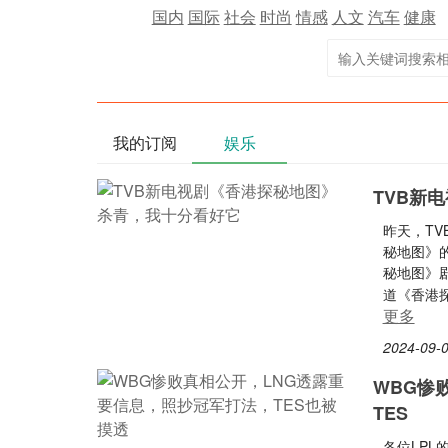
国内
国际
社会
时尚
情感
人文
汽车
健康
我的订阅
娱乐
TVB新
昨天，T
秘地图》
秘地图》
道《香港
更多
2024-09-0
WBG惨
TES
各位LPL