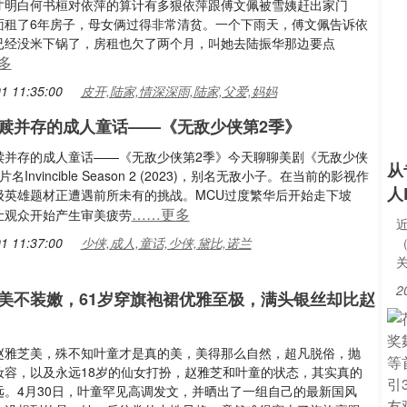
才明白何书桓对依萍的算计有多狠依萍跟傅文佩被雪姨赶出家门
面租了6年房子，母女俩过得非常清贫。一个下雨天，傅文佩告诉依
已经没米下锅了，房租也欠了两个月，叫她去陆振华那边要点
多
1 11:35:00
皮开,陆家,情深深雨,陆家,父爱,妈妈
赎并存的成人童话——《无敌少侠第2季》
赎并存的成人童话——《无敌少侠第2季》今天聊聊美剧《无敌少侠
从
名Invincible Season 2 (2023)，别名无敌小子。在当前的影视作
人
级英雄题材正遭遇前所未有的挑战。MCU过度繁华后开始走下坡
……更多
让观众开始产生审美疲劳
近
1 11:37:00
少侠,成人,童话,少侠,黛比,诺兰
2
美不装嫩，61岁穿旗袍裙优雅至极，满头银丝却比赵
赵雅芝美，殊不知叶童才是真的美，美得那么自然，超凡脱俗，抛
妆容，以及永远18岁的仙女打扮，赵雅芝和叶童的状态，其实真的
远。4月30日，叶童罕见高调发文，并晒出了一组自己的最新国风