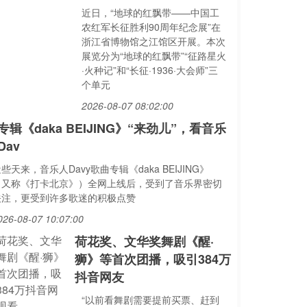
近日，“地球的红飘带——中国工
农红军长征胜利90周年纪念展”在
浙江省博物馆之江馆区开展。本次
展览分为“地球的红飘带”“征路星火
·火种记”和“长征·1936·大会师”三
个单元
2026-08-07 08:02:00
专辑《daka BEIJING》“来劲儿”，看音乐
Dav
些天来，音乐人Davy歌曲专辑《daka BEIJING》
（又称《打卡北京》）全网上线后，受到了音乐界密切
关注，更受到许多歌迷的积极点赞
026-08-07 10:07:00
荷花奖、文华奖舞剧《醒·
狮》等首次团播，吸引384万
抖音网友
“以前看舞剧需要提前买票、赶到