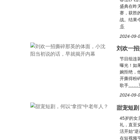
盛典在昨
赛，获胜
战。结果
多
2024-09-0
刘欢一招
节目组连
曝光！如
婉拒绝，
开撕得粉
……
歌手
2024-09-0
甜宠短剧
45岁的女
礼，直至
活开始“
在短视频平