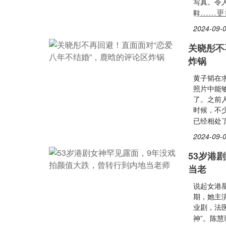
写真。令
……更
鞋
2024-09-0
关晓彤不
炸锅
黄子韬在
照片中能
了。之前
时候，不
已经相处
2024-09-0
53岁港
当老
说起女港
期，她主
业剧，法医
神”。陈