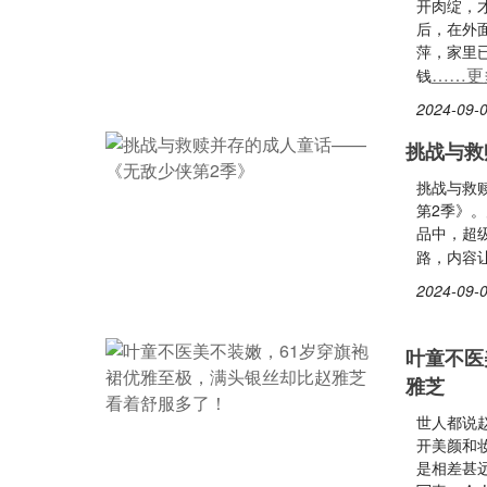
开肉绽，
后，在外
萍，家里
……更
钱
2024-09-0
挑战与救
挑战与救
第2季》。片
品中，超
路，内容
2024-09-0
叶童不医
雅芝
世人都说
开美颜和
是相差甚