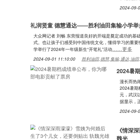
2024-09-0
礼润贤童 德慧通达——胜利油田集输小学举
大众网记者 刘畅 东营报道良好的开端是奠定成功的基
式。也让孩子们感受到中国传统文化，懂得学习的重要性
……更多
学举行了2024年一年级新生“开笔礼”活动
2024-09-01 11:10:00
胜利油田,德慧,集输,通达,油田
2024
漫长而热闹
2024暑
元，武汉
据显示，
2024-09-0
《情深深
魏光