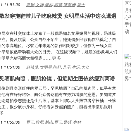
1 11:51:00
港剧,女神,老师,陈慧,陈慧珊,波士
散发穿拖鞋带儿子吃麻辣烫 女明星生活中这么邋遢
位网友在社交媒体上发布了一段偶遇知名女星姚晨的视频，迅速吸
关注。提及姚晨，公众自然不陌生，她凭借多部影视作品奠定了自
圈的崇高地位。尽管近年来她的新作相对较少，但作为一线女星，
个举动依然牵动着大众的目光。 在这段视频中，姚晨的形象与人们
……更多
的明星光鲜亮丽大相径庭
1 11:51:00
麻辣烫,女明星,拖鞋,儿子,生活,大众
见晒肌肉照，腹肌抢镜，但近期生图依然瘦到离谱
偶像剧且身形纤瘦的罗云熙，罕见地晒了自己的肌肉照，似乎有意
达他有在好好吃饭、向公众传达他有在努力增肌的意思。要知道罗
无论是拍杂志照还是生活照，基本上都以大头照或者穿长袖、长裤
为主，很少展示身材。仔细看罗云熙的照片，能看出来腹肌很明
多
1 11:53:00
罗云,腹肌,肌肉,罗云,路透,身材