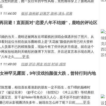
人没想到的是，她一反往常的中性风格，竟然难得穿上了旗袍高跟
多
1 11:44:00
银丝,旗袍裙,赵雅芝,旗袍,满头,优雅
再回避！直面面对“恋爱八年不结婚”，鹿晗的评论区
求婚的当天，鹿晗还被网友在邓紫棋的演唱会偶遇并拍了照片。从
够看到这位当初在娱乐圈称得上是“天花板”颜值的帅哥已经大变样
人人羡慕不已的精致脸蛋，现如今有了些许的岁月痕迹。就在这个
少网友纷纷跑到关晓彤的微博下方留言。并且还直言表示现在两人
……更多
了八年之久
1 11:49:00
结婚,评论,网友,粉丝,时候,感情
剧女神罕见露面，9年没戏拍颜值大跌，曾转行到内地
星陈慧珊，相信喜欢看港剧的朋友一定不陌生，在TVB的巅峰时
演了《鉴证实录》《妙手仁心》《创世纪》《冲上云霄》等经典职
聂宝言、富千金Halen等角色深入人心，是不折不扣的“港剧女
……更多
慧珊已经从影视圈消失多年，她现在怎么样了呢？日前