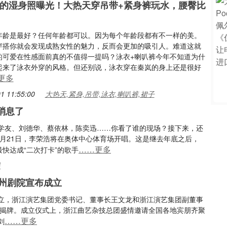
岚的湿身照曝光！大热天穿吊带+紧身裤玩水，腰臀比
年龄是最好？任何年龄都可以。因为每个年龄段都有不一样的美。
穿搭你就会发现成熟女性的魅力，反而会更加的吸引人。难道这就
的可爱在性感面前真的不值得一提吗？泳衣+喇叭裤今年不知道为什
起来了泳衣外穿的风格。但还别说，泳衣穿在秦岚的身上还是很好
更多
1 11:55:00
大热天,紧身,吊带,泳衣,喇叭裤,裙子
消息了
学友、刘德华、蔡依林，陈奕迅……你看了谁的现场？接下来，还
9月21日，李荣浩将在奥体中心体育场开唱。这是继去年底之后，
……更多
快达成“二次打卡”的歌手
晨
杭州剧院宣布成立
立，浙江演艺集团党委书记、董事长王文龙和浙江演艺集团副董事
团揭牌。成立仪式上，浙江曲艺杂技总团盛情邀请全国各地宾朋齐聚
……更多
剑