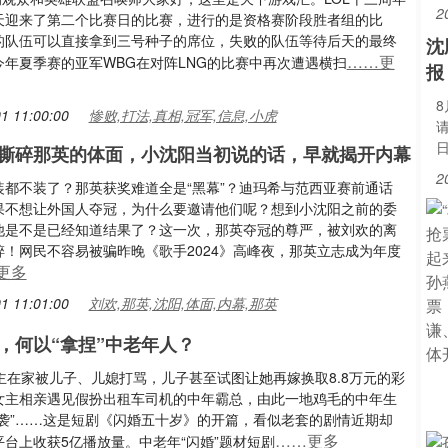
2
天迎来了第二个比赛日的比赛，进行的是资格赛阶段胜者组的比
的队伍可以直接拿到三号种子的席位，失败的队伍等待后天的最终
沈
……更
今年夏季赛的亚军WBG在对阵LNG的比赛中再次遭遇横扫
报
1 11:00:00
惨败,打法,真相,冠军,信息,小虎
日
撕碎那英的体面，小沈阳当初说的话，早就揭开内幕
2
装都不装了？那英获奖难道全是“黑幕”？迪玛希与范西亚赛前通话
果不想让外国人夺冠，为什么要邀请他们呢？想到小沈阳之前的委
他是不是已经知道结果了？这一次，那英夺冠的尊严，被刘欢的离
碎！网民不容易被骗昨晚《歌手2024》高峰夜，那英立志成为年度
更多
1 11:01:00
刘欢,那英,沈阳,体面,内幕,那英
，何以“拿捏”中老年人？
主在家被儿子、儿媳打骂，儿子甚至试图让她再嫁换取8.8万元的彩
女主相亲遇见假扮出租车司机的中年霸总，由此一地鸡毛的中年生
逆袭”……这是短剧《闪婚五十岁》的开篇，看似老套的剧情近期却
……更多
台上收获5亿播放量。中老年“闪婚”题材短剧