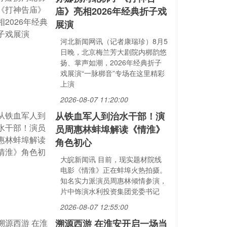
庙》亮相2026年经典折子戏
展演
河北新闻网讯（记者康瑞珍）8月5
日晚，北京梅兰芳大剧院内梆韵悠
扬、掌声如潮，2026年经典折子
戏展演“一脉梆音”专场在这里精彩
上演
2026-08-07 11:20:00
从铁血军人到治水干部！演
员周惠林蚌埠解读《情淮》
角色初心
大皖新闻讯 目前，现实题材院线
电影《情淮》正在蚌埠火热拍摄。
知名实力派演员周惠林倾情参演，
片中饰演水利投资集团党委书记
2026-08-07 12:55:00
溯源西游 在淮安开启一场当