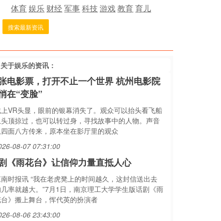
体育
娱乐
财经
军事
科技
游戏
教育
育儿
搜索最新资讯
多关于
娱乐
的资讯：
张电影票，打开不止一个世界 杭州电影院
悄在“变脸”
戴上VR头显，眼前的银幕消失了。观众可以抬头看飞船
从头顶掠过，也可以转过身，寻找故事中的人物。声音
从四面八方传来，原本坐在影厅里的观众
026-08-07 07:31:00
剧《雨花台》让信仰力量直抵人心
江南时报讯 “我在老虎凳上的时间越久，这封信送出去
的几率就越大。”7月1日，南京理工大学学生版话剧《雨
花台》搬上舞台，恽代英的扮演者
026-08-06 23:43:00