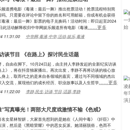
乐频道携电影《毒液：最后一舞》推出抢票活动！抢票流程特别简
道吗。只需要在评论中留下你的姓名和可用邮箱，你或有机会获得
《毒液：最后一舞》影票的电子兑换码！活动时间：即日起至2024
……更多
25日此活动解释权归中华网娱乐频道所有电影《毒液
4 11:31:00
中华网,毒液,中华,活动,娱乐,毒液
访谈节目 《在路上》探讨民生话题
野，自由在脚下。10月24日起，由主持人李静发起的全新纪实访谈
路上》，将在抖音独家播出。再次出发，李静不再将访谈的核心放
人身上，取而代之的是来自各领域的嘉宾，通过与不同领域的杰出
……更多
深入交流，展现他们的成长经历、职业故事以及人生哲学
4 11:22:00
李静,民生,访谈,节目,话题,李静
唯”写真曝光！两部大尺度戏激情不输《色戒》
著名女星林智妍，大家首先想到的是她在《人间中毒》《奸臣》中
表演，然后是《黑暗荣耀》中的恶女反派。她清丽脱俗，色而不