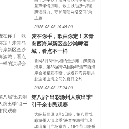
童声倾情演唱。歌曲以“提升识谣
辨谣能力、守护清朗网络空间”为
主题
2026-08-06 19:48:00
麦在你手，歌由你定！来青
岛西海岸新区金沙滩啤酒
城，看点不一样
鲁网8月6日讯相约金沙滩，醉美西
海岸。第36届青岛国际啤酒节西海
岸会场精彩不断，诚邀四海宾朋共
赴这场山海之间的夏日之约
2026-08-06 17:24:00
第八届“出彩滁州人演出季”
引千余市民观赛
大皖新闻讯 8月5日晚，第八届“出
彩滁州人演出季”决赛在滁州市琅
琊山东门广场举办，16个节目轮番