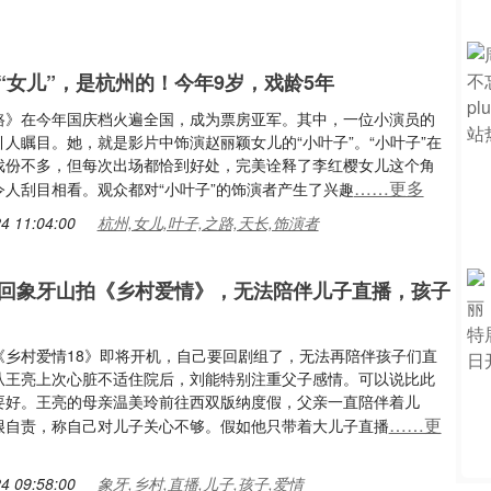
“女儿”，是杭州的！今年9岁，戏龄5年
路》在今年国庆档火遍全国，成为票房亚军。其中，一位小演员的
人瞩目。她，就是影片中饰演赵丽颖女儿的“小叶子”。“小叶子”在
戏份不多，但每次出场都恰到好处，完美诠释了李红樱女儿这个角
……更多
令人刮目相看。观众都对“小叶子”的饰演者产生了兴趣
4 11:04:00
杭州,女儿,叶子,之路,天长,饰演者
回象牙山拍《乡村爱情》，无法陪伴儿子直播，孩子
《乡村爱情18》即将开机，自己要回剧组了，无法再陪伴孩子们直
从王亮上次心脏不适住院后，刘能特别注重父子感情。可以说比此
要好。王亮的母亲温美玲前往西双版纳度假，父亲一直陪伴着儿
……更
很自责，称自己对儿子关心不够。假如他只带着大儿子直播
4 09:58:00
象牙,乡村,直播,儿子,孩子,爱情