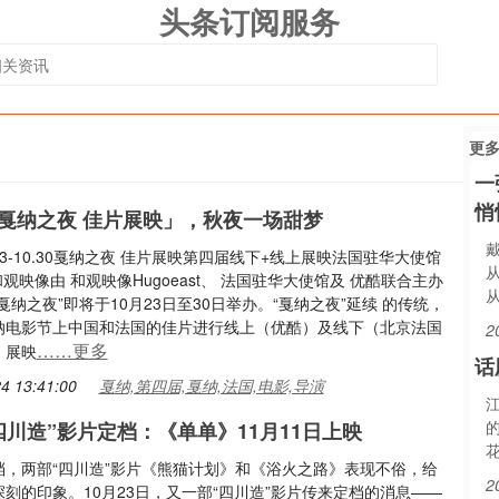
头条订阅服务
更
一
悄
戛纳之夜 佳片展映」，秋夜一场甜梦
10.23-10.30戛纳之夜 佳片展映第四届线下+线上展映法国驻华大使馆
x 和观映像由 和观映像Hugoeast、 法国驻华大使馆及 优酷联合主办
戛纳之夜”即将于10月23日至30日举办。“戛纳之夜”延续 的传统，
纳电影节上中国和法国的佳片进行线上（优酷）及线下（北京法国
2
……更多
）展映
话
4 13:41:00
戛纳,第四届,戛纳,法国,电影,导演
四川造”影片定档：《单单》11月11日上映
档，两部“四川造”影片《熊猫计划》和《浴火之路》表现不俗，给
2
刻的印象。10月23日，又一部“四川造”影片传来定档的消息——