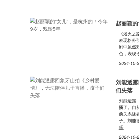
赵丽颖的
《浴火之
表现格外引
剧中虽然
色，表现
2024-10-2
刘能透露
们失落
刘能透露
播了。自
前关系还
子。刘能
多
2024-10-2