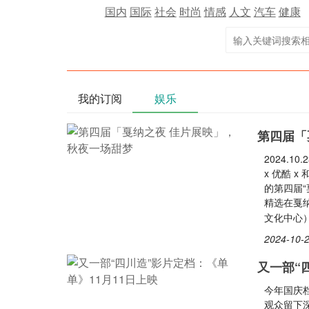
国内
国际
社会
时尚
情感
人文
汽车
健康
我的订阅
娱乐
第四届「
2024.
x 优酷 
的第四届“
精选在戛
文化中心
2024-10-2
又一部“
今年国庆
观众留下深