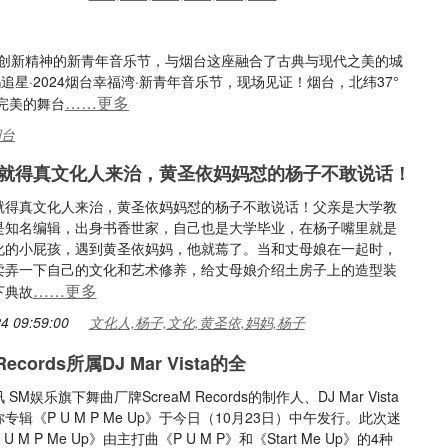
力与创新精神的新青年音乐节，与烟台这座融合了古典与现代之美的城
追星·2024烟台幸福湾·新青年音乐节，现场见证！烟台，北纬37°
……更多
完美的舞台
烟台
就得真文化人来治，黄圣依妈妈怼的杨子不敢说话！
就得真文化人来治，黄圣依妈妈怼的杨子不敢说话！父亲是大学教
是知名编辑，出身书香世家，自己也是大学毕业，在杨子嘴里就是
化的小屁孩，遇到黄圣依妈妈，他就蔫了。当和丈母娘在一起时，
卖弄一下自己的文化和艺术修养，给丈母娘介绍土房子上的造型装
……更多
下典故
4 09:59:00
文化人,杨子,文化,黄圣依,妈妈,杨子
Records所属DJ Mar Vista的全
SM娱乐旗下舞曲厂牌ScreaM Records的制作人、DJ Mar Vista
专辑《P U M P Me Up》于今日（10月23日）中午发行。此次迷
U M P Me Up》由主打曲《P U M P》和《Start Me Up》的4种