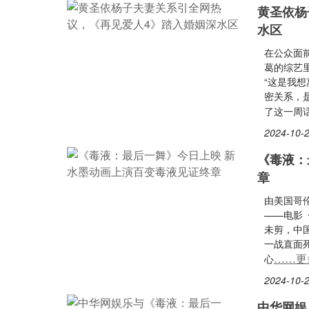
黄圣依杨
水区
在公众面
葛的综艺
“这是我
密关系，
了这一周
2024-10-2
《毒液：
章
由美国哥伦
——电影
未剪，中
一战直面
……更
心
2024-10-2
中华网娱