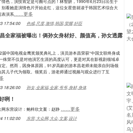
情色，演技肯定是可圈可点的！林智妍，1990年6月23日出生于
，别看她是演情色片开始走红，这位女星曾就读于韩国艺术综合大
……更多
院表演系
3 17:54:00
色戒,尺度,激情,韩国,荣耀,奸臣
本昌全家福被曝出！俩孙女身材好、颜值高，孙女透露
32届中国电视金鹰奖颁奖典礼上，演员游本昌荣获“中国文联终身成
这一殊荣不仅是对他演艺生涯的高度认可，更是对其在影视剧领域卓
肯定。然而，因身体原因，91岁高龄的游本昌老师未能亲自到场领
由其儿子代为领取。领奖后，游老师通过视频与观众进行了互
多
3 18:26:00
孙女,全家福,全家,爷爷,身材,身体
好咧！
……更多
众网东营设计：鲍梓欣文案：赵静
4 11:02:00
东营,大众网,大众,文案,设计