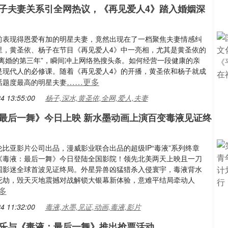
子夫妻关系引全网热议，《再见爱人4》踏入婚姻深
前表现得恩爱有加的明星夫妻，竟然出现在了一档聚焦夫妻情感纠
里，黄圣依、杨子在节目《再见爱人4》中一亮相，尤其是黄圣依的
想离婚的第三年”，瞬间冲上网络热搜头条。如何经营一段健康的亲
是现代人的必修课。随着《再见爱人4》的开播，黄圣依和杨子就成
……更多
话题度最高的明星夫妻
4 13:55:00
杨子,深水,黄圣依,全网,爱人,夫妻
最后一舞》今日上映 新水墨动画上演百变毒液见证终
比亚影片公司出品，漫威影业联合出品的超级IP“毒液”系列终章
《毒液：最后一舞》今日登陆全国影院！领先北美两天上映且一刀
国影迷全球首波见证终局。外星异兽凶猛猎杀入侵寰宇，毒液背水
死劫，毁天灭地震撼对战解锁大银幕新体验，意难平结局牵动人
多
4 11:32:00
毒液,水墨,见证,动画,毒液,影片
乐与《毒液：最后一舞》推出抢票活动