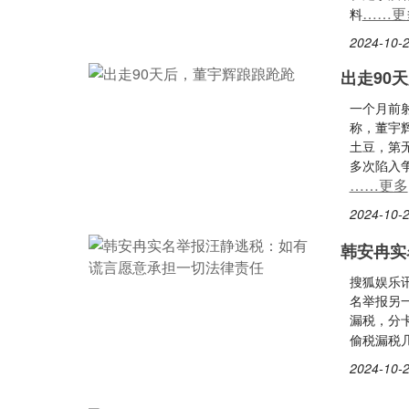
……更
料
2024-10-2
出走90
一个月前射
称，董宇
土豆，第
多次陷入争
……更多
2024-10-2
韩安冉实
搜狐娱乐讯
名举报另
漏税，分卡
偷税漏税
2024-10-2