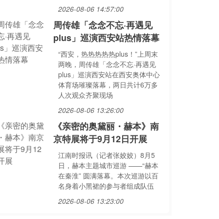
2026-08-06 14:57:00
周传雄「念念不忘·再遇见
plus」巡演西安站热情落幕
“西安，热热热热热plus！”上周末
两晚，周传雄「念念不忘·再遇见
plus」巡演西安站在西安奥体中心
体育场璀璨落幕，两日共计6万多
人次观众齐聚现场
2026-08-06 13:26:00
《亲密的奥黛丽・赫本》南
京特展将于9月12日开展
江南时报讯（记者张姣姣）8月5
日，赫本主题城市巡游 ——“赫本
在秦淮” 圆满落幕。本次巡游以百
名身着小黑裙的参与者组成队伍
2026-08-06 13:23:00