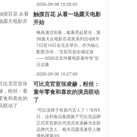
2026-08-06 15:35:00
触摸百花 从看一场露天电影
开始
晚风漫过街巷，银幕亮起星光，第
38届大众电影百花奖系列活动8月
7日至10日在北京举办。作为核心
配套活动，“京彩百花全城绽放
——2026北京仲夏电影嘉年华”近
日启幕
2026-08-06 15:27:00
可比克官宣张凌赫，粉丝：
童年零食和喜欢的演员联动
了
“可比克终于有新代言人了！”8月5
日，达利食品集团旗下可比克品牌
正式官宣新生代演员张凌赫为全新
品牌代言人，相关话题迅速登上微
博热搜第3位