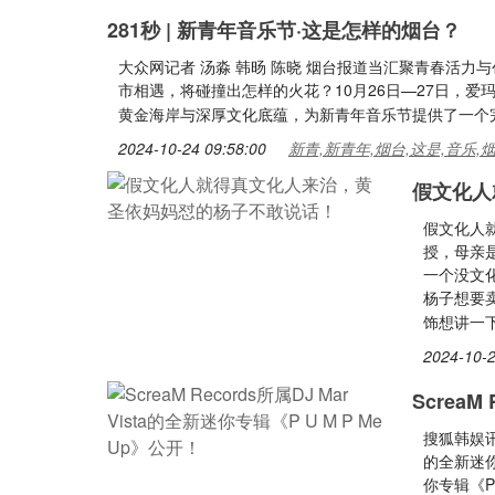
281秒 | 新青年音乐节·这是怎样的烟台？
大众网记者 汤淼 韩旸 陈晓 烟台报道当汇聚青春活
市相遇，将碰撞出怎样的火花？10月26日—27日，爱玛
黄金海岸与深厚文化底蕴，为新青年音乐节提供了一个
2024-10-24 09:58:00
新青,新青年,烟台,这是,音乐,
假文化人
假文化人
授，母亲
一个没文
杨子想要
饰想讲一
2024-10-2
ScreaM 
搜狐韩娱讯 
的全新迷你
你专辑《P 