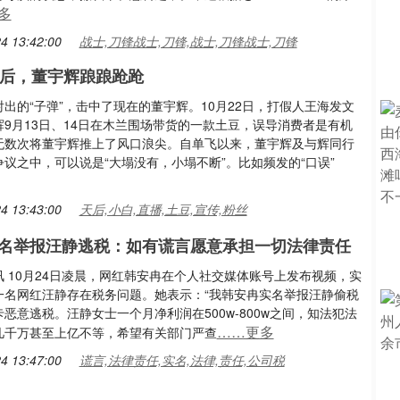
多
4 13:42:00
战士,刀锋战士,刀锋,战士,刀锋战士,刀锋
天后，董宇辉踉踉跄跄
出的“子弹”，击中了现在的董宇辉。10月22日，打假人王海发文
辉9月13日、14日在木兰围场带货的一款土豆，误导消费者是有机
无数次将董宇辉推上了风口浪尖。自单飞以来，董宇辉及与辉同行
议之中，可以说是“大塌没有，小塌不断”。比如频发的“口误”
4 13:43:00
天后,小白,直播,土豆,宣传,粉丝
名举报汪静逃税：如有谎言愿意承担一切法律责任
 10月24日凌晨，网红韩安冉在个人社交媒体账号上发布视频，实
一名网红汪静存在税务问题。她表示：“我韩安冉实名举报汪静偷税
恶意逃税。汪静女士一个月净利润在500w-800w之间，知法犯法
……更多
几千万甚至上亿不等，希望有关部门严查
4 13:47:00
谎言,法律责任,实名,法律,责任,公司税