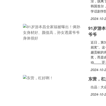
淫，脱离了
韩国首尔
学话剧学
2024-10-2
91岁游
爷爷
近日，第
就奖”。
越贡献的
奖，而是
……更
动
2024-10-2
东营，杠
出品：大
2024-10-2