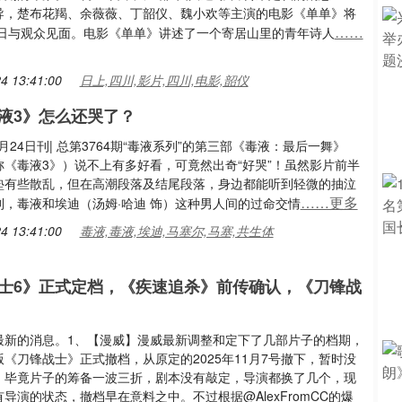
导，楚布花羯、余薇薇、丁韶仪、魏小欢等主演的电影《单单》将
……
11日与观众见面。电影《单单》讲述了一个寄居山里的青年诗人
4 13:41:00
日上,四川,影片,四川,电影,韶仪
液3》怎么还哭了？
10月24日刊| 总第3764期“毒液系列”的第三部《毒液：最后一舞》
称《毒液3》）说不上有多好看，可竟然出奇“好哭”！虽然影片前半
垫有些散乱，但在高潮段落及结尾段落，身边都能听到轻微的抽泣
……更多
到，毒液和埃迪（汤姆·哈迪 饰）这种男人间的过命交情
4 13:41:00
毒液,毒液,埃迪,马塞尔,马塞,共生体
士6》正式定档，《疾速追杀》前传确认，《刀锋战
最新的消息。1、【漫威】漫威最新调整和定下了几部片子的档期，
《刀锋战士》正式撤档，从原定的2025年11月7号撤下，暂时没
，毕竟片子的筹备一波三折，剧本没有敲定，导演都换了几个，现
导演的状态，撤档早在意料之中。不过根据@AlexFromCC的爆