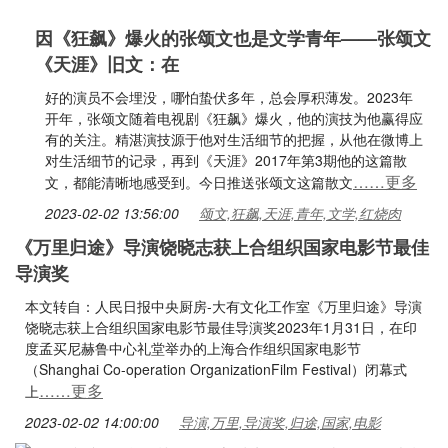
因《狂飙》爆火的张颂文也是文学青年——张颂文
《天涯》旧文：在
好的演员不会埋没，哪怕蛰伏多年，总会厚积薄发。2023年
开年，张颂文随着电视剧《狂飙》爆火，他的演技为他赢得应
有的关注。精湛演技源于他对生活细节的把握，从他在微博上
对生活细节的记录，再到《天涯》2017年第3期他的这篇散
……更多
文，都能清晰地感受到。今日推送张颂文这篇散文
2023-02-02 13:56:00
颂文,狂飙,天涯,青年,文学,红烧肉
《万里归途》导演饶晓志获上合组织国家电影节最佳
导演奖
本文转自：人民日报中央厨房-大有文化工作室《万里归途》导演
饶晓志获上合组织国家电影节最佳导演奖2023年1月31日，在印
度孟买尼赫鲁中心礼堂举办的上海合作组织国家电影节
（Shanghai Co-operation OrganizationFilm Festival）闭幕式
……更多
上
2023-02-02 14:00:00
导演,万里,导演奖,归途,国家,电影