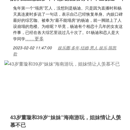
兔年第一个“塌房”艺人，没想到是杨迪。只是因为直播时和杨
天真连麦时多说了一句话，表示自己已经恢复单身。内娱口碑
最好的综艺咖、被奉为“最不能塌房”的杨迪，就一脚踏上了人
设崩塌的危楼。为啥呢？毕竟，杨迪有个相恋十几年的女友这
件事，已经在各大综艺里说过几十次了。01杨迪和恋人是大
……更多
学同学
2023-02-02 11:47:00
娱乐圈,多年,结婚,男人,娱乐,陈凯
歌
43岁董璇和39岁“妹妹”海南游玩，姐妹情让人羡
慕不已