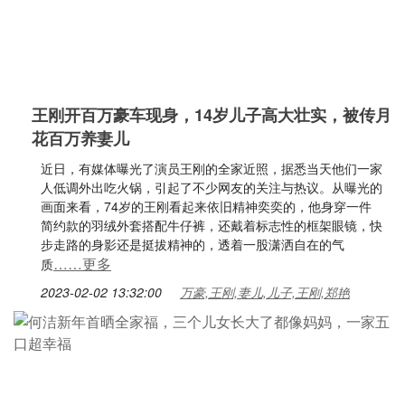
王刚开百万豪车现身，14岁儿子高大壮实，被传月
花百万养妻儿
近日，有媒体曝光了演员王刚的全家近照，据悉当天他们一家
人低调外出吃火锅，引起了不少网友的关注与热议。从曝光的
画面来看，74岁的王刚看起来依旧精神奕奕的，他身穿一件
简约款的羽绒外套搭配牛仔裤，还戴着标志性的框架眼镜，快
步走路的身影还是挺拔精神的，透着一股潇洒自在的气
……更多
质
2023-02-02 13:32:00
万豪,王刚,妻儿,儿子,王刚,郑艳