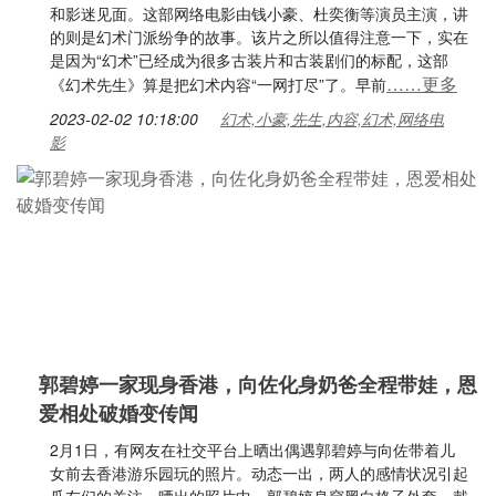
和影迷见面。这部网络电影由钱小豪、杜奕衡等演员主演，讲
的则是幻术门派纷争的故事。该片之所以值得注意一下，实在
是因为“幻术”已经成为很多古装片和古装剧们的标配，这部
……更多
《幻术先生》算是把幻术内容“一网打尽”了。早前
2023-02-02 10:18:00
幻术,小豪,先生,内容,幻术,网络电
影
郭碧婷一家现身香港，向佐化身奶爸全程带娃，恩
爱相处破婚变传闻
2月1日，有网友在社交平台上晒出偶遇郭碧婷与向佐带着儿
女前去香港游乐园玩的照片。动态一出，两人的感情状况引起