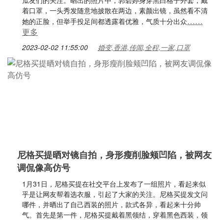
瓜友们的关注。晒出的照片中，郭碧婷身穿黑白格子外套，戴
着口罩，一头秀发随意地披散在两边，素颜出镜，虽然看不清
……
她的正脸，但举手投足间都透露着优雅，气质十分出众
更多
2023-02-02 11:55:00
婚变,香港,传闻,全程,一家,口罩
尼格买提晒对镜自拍，身形瘦削脸颊凹陷，被网友
调侃像高仿号
1月31日，尼格买提在社交平台上发布了一组照片，看起来似
乎是让网友帮着选衣服，引起了大家的关注。尼格买提发文问
哪件，并晒出了自己西装的照片，款式各异，看起来十分帅
气。首先是第一件，尼格买提戴着黑领结，穿着黑色西装，领