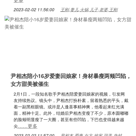
2023-02-02 11:56:00
王刚,妻儿,火锅,儿子,老婆,王刚
尹相杰陪小16岁爱妻回娘家！身材暴瘦两颊凹陷，
女方甜美被催生
2月1日，一段知名歌手尹相杰陪爱妻回娘家的视频，引发网
友持续热议。镜头中，尹相杰打扮朴素，留着熟悉的平头，戴
着一副黑框眼镜。或许是人逢喜事精神爽，他看起来红光满
面，精神十足。此外，结婚后尹相杰变瘦了不少，原本圆嘟嘟
的脸颊明显瘦了一大圈，甚至有些凹陷，下巴也变得越来越
……更多
尖
2023-02-02 11:57:00
尹相杰,爱妻,女方,娘家,甜美,身材