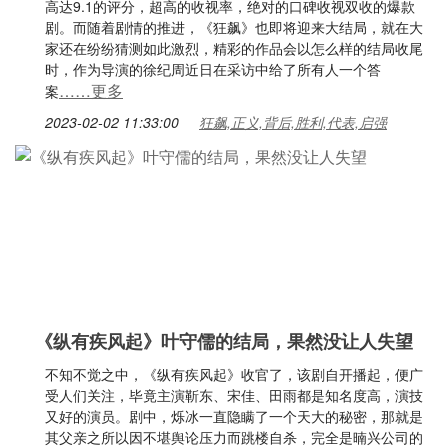
高达9.1的评分，超高的收视率，绝对的口碑收视双收的爆款
剧。而随着剧情的推进，《狂飙》也即将迎来大结局，就在大
家还在纷纷猜测如此激烈，精彩的作品会以怎么样的结局收尾
时，作为导演的徐纪周近日在采访中给了所有人一个答
……更多
案
2023-02-02 11:33:00
狂飙,正义,背后,胜利,代表,启强
《纵有疾风起》叶守儒的结局，果然没让人失望
不知不觉之中，《纵有疾风起》收官了，该剧自开播起，便广
受人们关注，毕竟主演靳东、宋佳、田雨都是知名度高，演技
又好的演员。剧中，烁冰一直隐瞒了一个天大的秘密，那就是
其父亲之所以因不堪舆论压力而跳楼自杀，完全是暔兴公司的