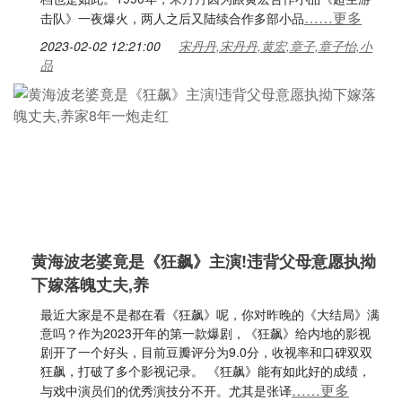
……更多
击队》一夜爆火，两人之后又陆续合作多部小品
2023-02-02 12:21:00
宋丹丹,宋丹丹,黄宏,章子,章子怡,小
品
黄海波老婆竟是《狂飙》主演!违背父母意愿执拗
下嫁落魄丈夫,养
最近大家是不是都在看《狂飙》呢，你对昨晚的《大结局》满
意吗？作为2023开年的第一款爆剧，《狂飙》给内地的影视
剧开了一个好头，目前豆瓣评分为9.0分，收视率和口碑双双
狂飙，打破了多个影视记录。 《狂飙》能有如此好的成绩，
……更多
与戏中演员们的优秀演技分不开。尤其是张译