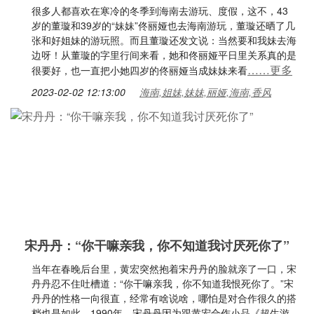
很多人都喜欢在寒冷的冬季到海南去游玩、度假，这不，43
岁的董璇和39岁的“妹妹”佟丽娅也去海南游玩，董璇还晒了几
张和好姐妹的游玩照。而且董璇还发文说：当然要和我妹去海
边呀！从董璇的字里行间来看，她和佟丽娅平日里关系真的是
……更多
很要好，也一直把小她四岁的佟丽娅当成妹妹来看
2023-02-02 12:13:00
海南,姐妹,妹妹,丽娅,海南,香风
宋丹丹：“你干嘛亲我，你不知道我讨厌死你了”
当年在春晚后台里，黄宏突然抱着宋丹丹的脸就亲了一口，宋
丹丹忍不住吐槽道：“你干嘛亲我，你不知道我恨死你了。”宋
丹丹的性格一向很直，经常有啥说啥，哪怕是对合作很久的搭
档也是如此。1990年，宋丹丹因为跟黄宏合作小品《超生游