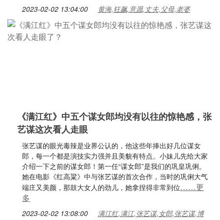
2023-02-02 13:04:00
黄海,狂飙,意愿,丈夫,父母,老婆
《满江红》中五个谋女郎均没有以往的惊艳感，张
艺谋这次看人走眼
张艺谋的眼光毒辣是业界公认的，他这些年捧出好几位谋女
郎，每一个都是演技实力强并且美貌有特点。小妹儿先给大家
介绍一下之前的谋女郎！第一任“谋女郎”是我们的巩皇巩俐。
她在电影《红高粱》中与张艺谋的首次合作，当时的巩俐大气
……更
端庄又美颜，那鼓大女人的劲儿，她拿捏得非常到位
多
2023-02-02 13:08:00
满江红,满江,张艺谋,女郎,张艺谋,博