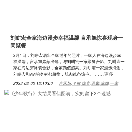
刘畊宏全家海边漫步幸福温馨 言承旭惊喜现身一
同聚餐
2月1日，刘畊宏晒出全家过年的照片，一家人在海边漫步幸
福温馨，言承旭素颜出镜，与刘畊宏一家聚餐合影。刘畊宏一
家在海边穿泳装合影，全家颜值超高。刘畊宏一家漫步海边，
……更多
刘畊宏和vivi的身材都超赞，肌肉线条惊艳。
2023-02-02 12:10:00
言承旭,全家,惊喜,温馨,幸福,一家