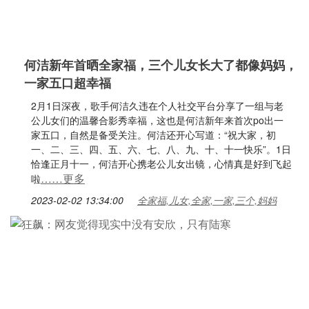
何洁新年首晒全家福，三个儿女长大了都像妈妈，
一家五口超幸福
2月1日深夜，歌手何洁久违在个人社交平台分享了一组与老
公儿女们的温馨合影秀幸福，这也是何洁新年来首次po出一
家五口，自然是备受关注。何洁还开心写道：“祝大家，初
一、二、三、四、五、六、七、八、九、十、十一快乐”。1日
恰逢正月十一，何洁开心携老公儿女出镜，心情真是好到飞起
……更多
啦
2023-02-02 13:34:00
全家福,儿女,全家,一家,三个,妈妈