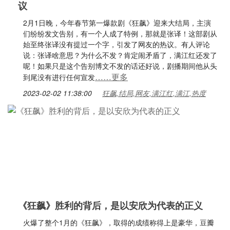
议
2月1日晚，今年春节第一爆款剧《狂飙》迎来大结局，主演
们纷纷发文告别，有一个人成了特例，那就是张译！这部剧从
始至终张译没有提过一个字，引发了网友的热议。有人评论
说：张译啥意思？为什么不发？肯定闹矛盾了，满江红还发了
呢！如果只是这个告别博文不发的话还好说，剧播期间他从头
……更多
到尾没有进行任何宣发
2023-02-02 11:38:00
狂飙,结局,网友,满江红,满江,热度
《狂飙》胜利的背后，是以安欣为代表的正义
火爆了整个1月的《狂飙》，取得的成绩称得上是豪华，豆瓣