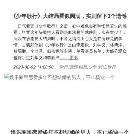
《少年歌行》大结局看似圆满，实则留下3个遗憾
一口气看完《少年歌行》之后，心中难免会有种怅然若失的感
觉，毕竟这年头能把人看到热血沸腾的武侠剧，实在太少了，
所以在该剧要大结局时，不舍之情涌上心头是在所难免的事
情。古装武侠剧《少年歌行》是由李宏毅、刘学义、林博洋、
敖瑞鹏、李欣泽、戴燕妮等主演，单看演员名单，大部分观众
……更多
也许听过刘学义和李欣泽
2023-02-02 11:28:00
歌行,遗憾,结局,少年,剑仙,歌行
娱乐圈里恋爱多年不想结婚的男人，不止杨迪一个