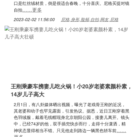
口是红丝绒材质，倒是很适合春晚，十分喜庆。尼格买提对镜
……更多
自拍
2023-02-02 11:56:00
尼格,身形,脸颊,自拍,网友,尼格
王刚乘豪车携妻儿吃火锅！小20岁老婆素颜朴素，
14岁儿子高大
2月1日，有八卦媒体晒出视频，曝光了老戏骨王刚的近况，
其老婆和幼子也罕见露面，引发热议。据悉，近日王刚穿着黑
色羽绒服，戴着毛线帽现身北京朝阳公园，接妻儿离开。镜头
中，已经74岁的他，双手插兜快步而行，走得十分潇洒，精
……
神状态显得相当不错。只见他走到路边一辆黑色轿车前
更多