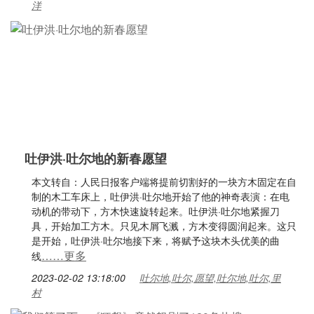
洋
吐伊洪·吐尔地的新春愿望
本文转自：人民日报客户端将提前切割好的一块方木固定在自
制的木工车床上，吐伊洪·吐尔地开始了他的神奇表演：在电
动机的带动下，方木快速旋转起来。吐伊洪·吐尔地紧握刀
具，开始加工方木。只见木屑飞溅，方木变得圆润起来。这只
是开始，吐伊洪·吐尔地接下来，将赋予这块木头优美的曲
……更多
线
2023-02-02 13:18:00
吐尔地,吐尔,愿望,吐尔地,吐尔,里
村