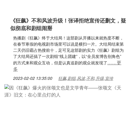
《狂飙》不和风波升级！张译拒绝宣传还删文，疑
似彻底和剧组闹掰
热播剧《狂飙》终于大结局！这部剧从开播以来就热度不断，
在春节寒假的电视剧市场里可以说是横扫一片。大结局结束第
二天仍旧霸占热搜前十，足可见这部剧的实力《狂飙》剧组为
了大结局还搞了一次剧组“线上团建”，以“全员发博告别角色”
……更
的方式来和观众互动，但是认真追剧的观众就发现了
多
2023-02-02 13:35:00
狂飙,剧组,风波,不和,升级,宣传