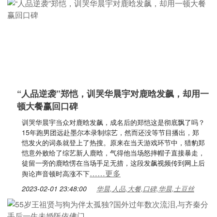
“人品逆袭”郑恺，训哭华晨宇对鹿晗发飙，却用一
顿大餐赢回口碑
训哭华晨宇当众对鹿晗发飙，成名后的郑恺这是彻底飘了吗？
15年跑男团远赴墨尔本录制综艺，然而还没等节目播出，郑
恺发火的词条就登上了热搜。原来在当天游戏环节中，猎豹郑
恺意外败给了综艺新人鹿晗，气得他当场怒摔帽子直接暴走，
徒留一旁的鹿晗愣在当场手足无措，这段发飙视频传到网上后
……更多
舆论声音顿时高涨不下
2023-02-01 23:48:00
华晨,人品,大餐,口碑,华晨,土豆丝