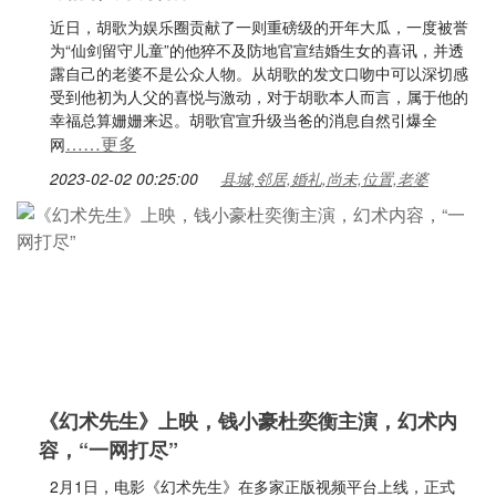
近日，胡歌为娱乐圈贡献了一则重磅级的开年大瓜，一度被誉
为“仙剑留守儿童”的他猝不及防地官宣结婚生女的喜讯，并透
露自己的老婆不是公众人物。从胡歌的发文口吻中可以深切感
受到他初为人父的喜悦与激动，对于胡歌本人而言，属于他的
幸福总算姗姗来迟。胡歌官宣升级当爸的消息自然引爆全
……更多
网
2023-02-02 00:25:00
县城,邻居,婚礼,尚未,位置,老婆
《幻术先生》上映，钱小豪杜奕衡主演，幻术内
容，“一网打尽”
2月1日，电影《幻术先生》在多家正版视频平台上线，正式