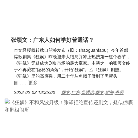
张颂文：广东人如何学好普通话？
本文经授权转载自韶关发布（ID：shaoguanfabu）今年首部
爆款剧集《狂飙》昨晚迎来大结局并冲上热搜第一这个春节，
《狂飙》无疑成为剧集市场的最大赢家。主演之一的张颂文终
于不再藏在“隐秘的角落”，开始“狂飙”。△《狂飙》剧照。
《狂飙》里的高启强，用二十年从鱼贩子做到了黑帮头
……更多
目
2023-02-02 13:35:00
颂文,广东,普通话,颂文,韶关,丹霞