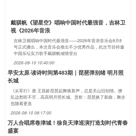
戴骐帆《望星空》唱响中国时代最强音，吉林卫
视《2026年音浪
吉林卫视唱响中国时代最强音——2026年音浪音乐会8月8
号正式播出，本次音乐会推出不少优秀作品，此次节目特邀
中国乐坛实力歌手戴骐帆倾情登台
2026-08-10 10:40:00
早安太原·读诗时间第483期｜琵琶弹别绪 明月照
长城
《从军行》唐·王昌龄琵琶起舞换新声，总是关山旧别情。撩
乱边愁听不尽，高高明月照长城。赏析：琵琶换了新曲，舞步
也随着更迭
2026-08-10 08:17:00
万人合唱席卷津城！徐良天津巡演打造划时代青春
盛宴