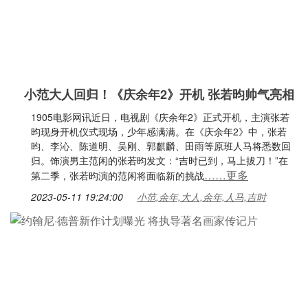
小范大人回归！《庆余年2》开机 张若昀帅气亮相
1905电影网讯近日，电视剧《庆余年2》正式开机，主演张若
昀现身开机仪式现场，少年感满满。在《庆余年2》中，张若
昀、李沁、陈道明、吴刚、郭麒麟、田雨等原班人马将悉数回
归。饰演男主范闲的张若昀发文：“吉时已到，马上拔刀！”在
……更多
第二季，张若昀演的范闲将面临新的挑战
2023-05-11 19:24:00
小范,余年,大人,余年,人马,吉时