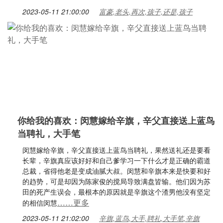
2023-05-11 21:00:00
富豪,老头,再次,孩子,还是,孩子
你给我的喜欢：闵慧嫁给辛旗，辛父直接送上蓝鸟
当聘礼，大手笔
闵慧嫁给辛旗，辛父直接送上蓝鸟当聘礼，果然送礼还是要看
长辈，辛旗真应该好好和自己爹学习一下什么才是正确的霸道
总裁，省得他老是变成油腻大叔。闵慧和辛旗本来是快要和好
的趋势，可是却因为陈家俊的搅局导致满盘皆输。他们因为苏
田的死产生误会，最根本的原因就是辛旗这个渣男他没有坚定
……更多
的相信闵慧
2023-05-11 21:02:00
辛旗,蓝鸟,大手,聘礼,大手笔,辛旗