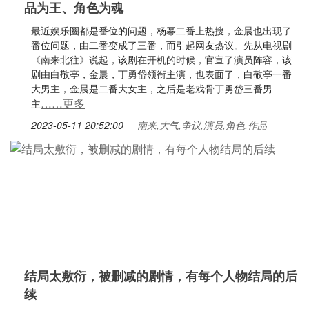
品为王、角色为魂
最近娱乐圈都是番位的问题，杨幂二番上热搜，金晨也出现了
番位问题，由二番变成了三番，而引起网友热议。先从电视剧
《南来北往》说起，该剧在开机的时候，官宣了演员阵容，该
剧由白敬亭，金晨，丁勇岱领衔主演，也表面了，白敬亭一番
大男主，金晨是二番大女主，之后是老戏骨丁勇岱三番男
……更多
主
2023-05-11 20:52:00
南来,大气,争议,演员,角色,作品
结局太敷衍，被删减的剧情，有每个人物结局的后
续