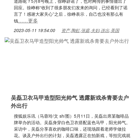
道路呢？5月8号晚上，徐峥辟谣了，也对网传的事情做出了
回应。徐峥称“收到了很多朋友们发来的询问，已经看到了谣
言了！感谢大家关心”之后，徐峥表示，自己也没有那么有
……更多
钱
2023-05-11 19:54:00
资产,陶虹,张庭,夫妇,连出,美国
吴磊卫衣马甲造型阳光帅气 透露新戏杀青要去户
外出行
搜狐娱乐讯（马蓉玲/文 sh/图）5月11日，吴磊出席某咖啡品
牌举办的活动。吴磊身穿白色卫衣搭配蓝色马甲，阳光帅气。
采访中，吴磊分享喜欢的咖啡口味，还现场跟着老师学做拉
花。谈及户外出行的计划，吴磊透露正在拍新戏，等拍完戏就