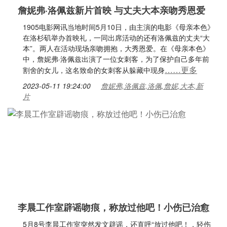
詹妮弗·洛佩兹新片首映 与丈夫大本亲吻秀恩爱
1905电影网讯当地时间5月10日，由主演的电影《母亲本色》
在洛杉矶举办首映礼，一同出席活动的还有洛佩兹的丈夫“大
本”。两人在活动现场亲吻拥抱，大秀恩爱。在《母亲本色》
中，詹妮弗·洛佩兹出演了一位女刺客，为了保护自己多年前
……更多
割舍的女儿，这名致命的女刺客从躲藏中现身
2023-05-11 19:24:00
詹妮弗,洛佩兹,洛佩,詹妮,大本,新
片
李晨工作室辟谣吻痕，称放过他吧！小伤已治愈
5月8号李晨工作室突然发文辟谣，还直呼“放过他吧！，轻伤