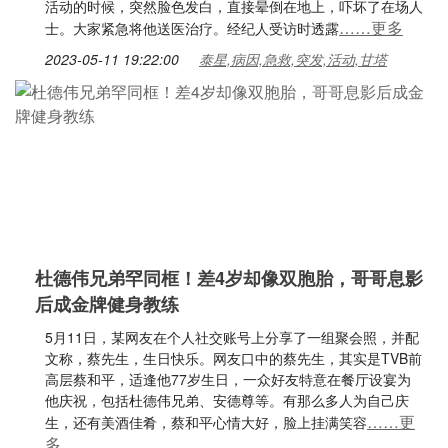
活动的时候，突然脸色发白，直接晕倒在地上，吓坏了在场人
……更多
士。大家紧急将他送医治疗。经纪人受访时透露
2023-05-11 19:22:00
泰星,病因,急救,突发,活动,甘塔
杜德伟兄弟罕同框！差4岁却像双胞胎，哥哥息影
后成金牌健身教练
5月11日，某网友在个人社交账号上分享了一组聚会照，并配
文称，蔡先生，生日快乐。网友口中的蔡先生，其实是TVB前
高层蔡和平，适逢他77岁生日，一众好友特意在餐厅设宴为
他庆祝，包括杜德伟兄弟、安德尊等。有那么多人为自己庆
……更
生，还有美酒佳肴，蔡和平心情大好，脸上挂满笑容
多