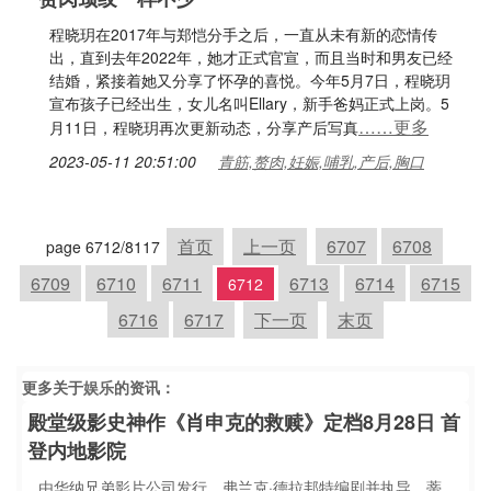
程晓玥在2017年与郑恺分手之后，一直从未有新的恋情传
出，直到去年2022年，她才正式官宣，而且当时和男友已经
结婚，紧接着她又分享了怀孕的喜悦。今年5月7日，程晓玥
宣布孩子已经出生，女儿名叫Ellary，新手爸妈正式上岗。5
……更多
月11日，程晓玥再次更新动态，分享产后写真
2023-05-11 20:51:00
青筋,赘肉,妊娠,哺乳,产后,胸口
首页
上一页
6707
6708
page 6712/8117
6709
6710
6711
6713
6714
6715
6712
6716
6717
下一页
末页
更多关于
娱乐
的资讯：
殿堂级影史神作《肖申克的救赎》定档8月28日 首
登内地影院
由华纳兄弟影片公司发行，弗兰克·德拉邦特编剧并执导，蒂