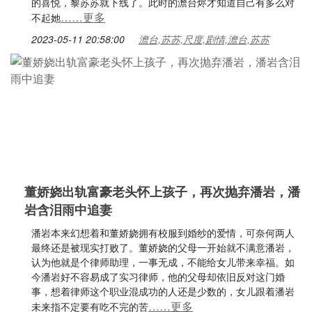
的喜悦，黎苏苏就下线了。此时的澹台烬才知道自己有多么对
……更多
不起她
2023-05-11 20:58:00
澹台,苏苏,尺度,剧情,澹台,苏苏
董娇娆出轨富豪老头怀上孩子，再次抛弃潘岩，潘
岩含泪雨中追妻
潘岩本来幻想着和董娇娆拥有校服到婚纱的爱情，可奈何两人
最终还是被现实打败了。董娇娆的父母一开始就不满意潘岩，
认为他就是个律师助理，一事无成，不能给女儿带来幸福。如
今潘岩好不容易成了实习律师，他的父母却依旧反对这门婚
事，想着律师这个职业混成功的人还是少数的，女儿跟着潘岩
……更多
未来指不定要有吃不完的苦