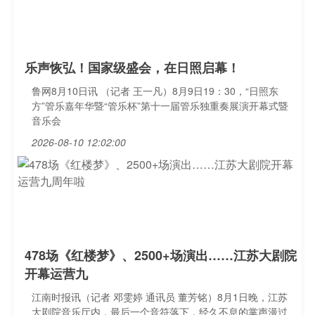
乐声恢弘！国家级盛会，在日照启幕！
鲁网8月10日讯 （记者 王一凡）8月9日19：30，“日照东
方”管乐嘉年华暨“管乐杯”第十一届管乐独重奏展演开幕式暨
音乐会
2026-08-10 12:02:00
478场《红楼梦》、2500+场演出……江苏大剧院
开幕运营九
江南时报讯（记者 邓雯婷 通讯员 董芳铭）8月1日晚，江苏
大剧院音乐厅内，最后一个音符落下，经久不息的掌声漫过