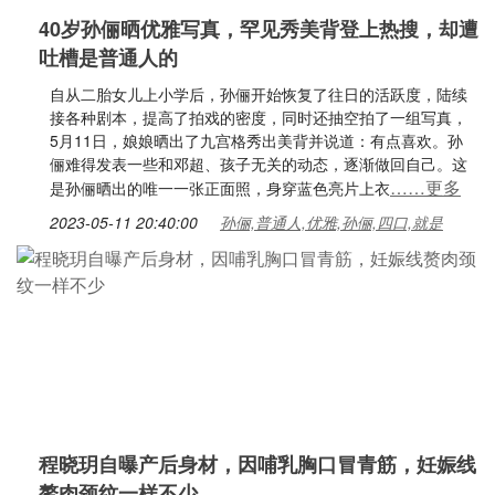
40岁孙俪晒优雅写真，罕见秀美背登上热搜，却遭
吐槽是普通人的
自从二胎女儿上小学后，孙俪开始恢复了往日的活跃度，陆续
接各种剧本，提高了拍戏的密度，同时还抽空拍了一组写真，
5月11日，娘娘晒出了九宫格秀出美背并说道：有点喜欢。孙
俪难得发表一些和邓超、孩子无关的动态，逐渐做回自己。这
……更多
是孙俪晒出的唯一一张正面照，身穿蓝色亮片上衣
2023-05-11 20:40:00
孙俪,普通人,优雅,孙俪,四口,就是
程晓玥自曝产后身材，因哺乳胸口冒青筋，妊娠线
赘肉颈纹一样不少