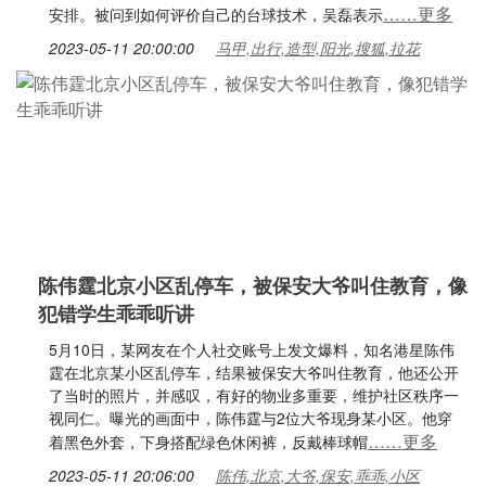
……更多
安排。被问到如何评价自己的台球技术，吴磊表示
2023-05-11 20:00:00
马甲,出行,造型,阳光,搜狐,拉花
陈伟霆北京小区乱停车，被保安大爷叫住教育，像
犯错学生乖乖听讲
5月10日，某网友在个人社交账号上发文爆料，知名港星陈伟
霆在北京某小区乱停车，结果被保安大爷叫住教育，他还公开
了当时的照片，并感叹，有好的物业多重要，维护社区秩序一
视同仁。曝光的画面中，陈伟霆与2位大爷现身某小区。他穿
……更多
着黑色外套，下身搭配绿色休闲裤，反戴棒球帽
2023-05-11 20:06:00
陈伟,北京,大爷,保安,乖乖,小区