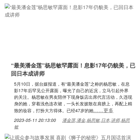
“最美潘金莲”杨思敏罕露面！息影17年仍貌美，已
回日本成讲师
5月10日，据台媒报道，有“最美潘金莲”之称的杨思敏，在息
影17年后罕见公开露面，曝光了自己的近况，立马引起外界
的关注。杨思敏在男友陪伴下现身饭店出席代言活动，久违现
身的她，穿着浅色连衣裙，一头长发披散在肩膀上，再配上精
……更多
致的妆容，打扮大方得体。已经47岁的她
2023-05-11 20:13:00
潘金莲,潘金,杨思敏,日本,讲师,杨思
敏