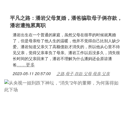
平凡之路：潘岩父母复婚，潘爸骗取母子俩存款，
潘岩遭拖累离职
潘岩出生在一个普通的家庭，虽然父母在很早的时候就离婚
了，但是母亲给了他人生的温暖，他并不觉得自己比别人缺少
爱。潘岩知道父亲欠了高额债款才消失的，所以他从心里不待
见父亲，觉得父亲辜负了母亲。潘岩工作以后没多久，消失很
长时间的父亲回来了，潘岩不理解为什么潘妈还会原谅潘
……更多
爸
2023-05-11 20:57:00
之路,母子,存款,父母,母亲,父亲