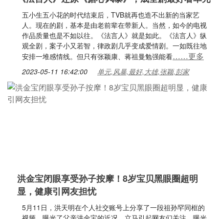
五小生五小花的时代结束后，TVB就再也造不出新的当家艺
人。现在的剧，基本是由老前辈在带新人。当然，如今的电视
作品质量也是不如以往。《法言人》就是如此。《法言人》纵
观全剧，案子小又若智，律政剧几乎变成爱情剧。一如既往地
……更多
安排一堆感情线。但只有张颖康、蒋祖曼勉强能看
2023-05-11 16:42:00
单元,风暴,最好,大雄,张颖,彭家
洪金宝闭眼享受孙子按摩！8岁宝贝黑眼圈超明
显，健康引网友担忧
5月11日，洪天明在个人社交账号上分享了一段祖孙罕同框的
视频，曝光了父亲洪金宝的近况，立马引起网友们关注。曝光