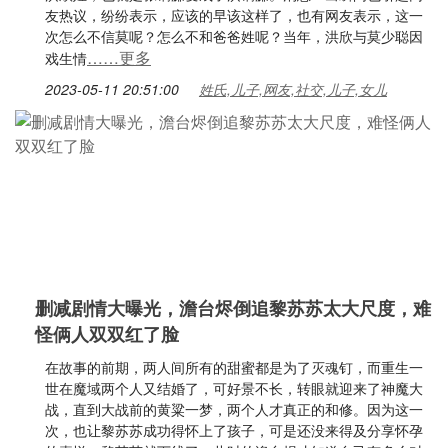
友热议，纷纷表示，应该的早该这样了，也有网友表示，这一
次怎么不信莫呢？怎么不和爸爸姓呢？当年，洪欣与莫少聪因
……更多
戏生情
2023-05-11 20:51:00
姓氏,儿子,网友,社交,儿子,女儿
删减剧情大曝光，澹台烬倒追黎苏苏太大尺度，难
怪俩人双双红了脸
在故事的前期，两人间所有的甜蜜都是为了灭魂钉，而重生一
世在魔域两个人又结婚了，可好景不长，转眼就迎来了神魔大
战，直到大战前的黄粱一梦，两个人才真正的和修。因为这一
次，也让黎苏苏成功得怀上了孩子，可是还没来得及分享怀孕