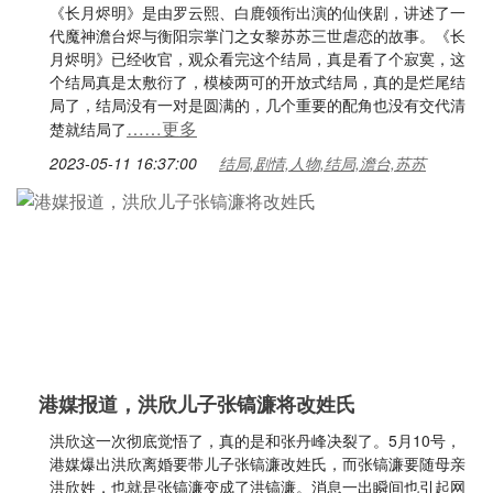
《长月烬明》是由罗云熙、白鹿领衔出演的仙侠剧，讲述了一
代魔神澹台烬与衡阳宗掌门之女黎苏苏三世虐恋的故事。《长
月烬明》已经收官，观众看完这个结局，真是看了个寂寞，这
个结局真是太敷衍了，模棱两可的开放式结局，真的是烂尾结
局了，结局没有一对是圆满的，几个重要的配角也没有交代清
……更多
楚就结局了
2023-05-11 16:37:00
结局,剧情,人物,结局,澹台,苏苏
港媒报道，洪欣儿子张镐濂将改姓氏
洪欣这一次彻底觉悟了，真的是和张丹峰决裂了。5月10号，
港媒爆出洪欣离婚要带儿子张镐濂改姓氏，而张镐濂要随母亲
洪欣姓，也就是张镐濂变成了洪镐濂。消息一出瞬间也引起网