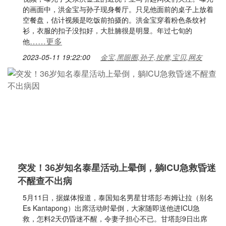
的画面中，洪金宝与孙子现身餐厅。只见他面前的桌子上放着
空餐盘，估计视频是吃饭前拍摄的。洪金宝穿着粉色条纹衬
衫，衣服的扣子没扣好，大肚腩很是明显。年过七旬的
……更多
他
2023-05-11 19:22:00
金宝,黑眼圈,孙子,按摩,宝贝,网友
突发！36岁知名泰星活动上晕倒，躺ICU急救昏迷
不醒查不出病
5月11日，据媒体报道，泰国知名男星甘塔彭·布姆让拉（别名
Es Kantapong）出席活动时晕倒，大家随即送他进ICU急
救，怎料2天仍昏迷不醒，令妻子担心不已。甘塔彭9日出席