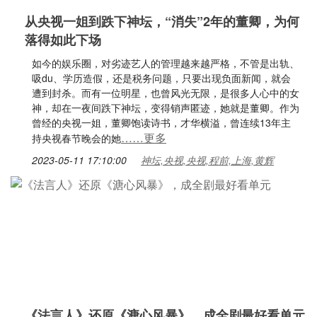
从央视一姐到跌下神坛，“消失”2年的董卿，为何
落得如此下场
如今的娱乐圈，对劣迹艺人的管理越来越严格，不管是出轨、
吸du、学历造假，还是税务问题，只要出现负面新闻，就会
遭到封杀。而有一位明星，也曾风光无限，是很多人心中的女
神，却在一夜间跌下神坛，变得销声匿迹，她就是董卿。作为
曾经的央视一姐，董卿饱读诗书，才华横溢，曾连续13年主
……更多
持央视春节晚会的她
2023-05-11 17:10:00
神坛,央视,央视,程前,上海,黄辉
《法言人》还原《溏心风暴》，成全剧最好看单元