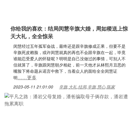
你给我的喜欢：结局闵慧辛旗大婚，周如稷送上惊
天大礼，全全惊呆
闵慧经过五年孤军奋战，最终还是跟辛旗修成正果，但要不是
辛旗死皮赖脸，或许闵慧就真的再也不会跟辛旗在一起，毕竟
谁能忍受爱人的怀疑呢？明明是自己没做过的事情，可别人不
信就算了，辛旗跟闵慧朝夕相处，前一天他才从林熙月丑恶的
嘴脸下将命题从谣言中救下，当着众人的面给全全闵慧证
……更多
明
2023-05-11 21:01:00
辛旗,大礼,结局,辛旗,慧心,陈家