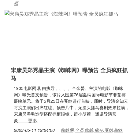
师
宋康昊郑秀晶主演《蜘蛛网》曝预告 全员疯狂抓
马
1905电影网讯 由执导，、、、全余赟、主演的电影《蜘蛛
网》曝光首支预告，该片入围第76届戛纳国际电影节非竞赛
展映单元。将于5月25日在戛纳进行首映，届时，导演金知云
将携主演们出席红毯。预告片中，无厘头抓马喜剧效果拉满，
宋康昊卷毛造型搭配棕框眼镜，留小胡茬，邋遢导演形
……更多
象
2023-05-11 19:24:00
蜘蛛网,全员,蜘蛛,疯狂,戛纳,蜘蛛