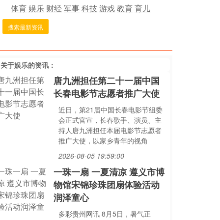
体育
娱乐
财经
军事
科技
游戏
教育
育儿
搜索最新资讯
多关于
娱乐
的资讯：
唐九洲担任第二十一届中国
长春电影节志愿者推广大使
近日，第21届中国长春电影节组委
会正式官宣，长春歌手、演员、主
持人唐九洲担任本届电影节志愿者
推广大使，以家乡青年的视角
2026-08-05 19:59:00
一珠一扇 一夏清凉 遵义市博
物馆宋锦珍珠团扇体验活动
润泽童心
多彩贵州网讯 8月5日，暑气正