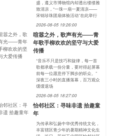
盛，遵义市博物馆内却透出缕缕雅
致清凉，“一珠一扇一夏清凉——
宋锦珍珠团扇体验活动”在此举行
2026-08-05 19:26:00
喧嚣之外，歌声有光——青
年歌手柳欢欢的坚守与大爱
传播
“音乐不只是技巧和旋律，每一首
歌都承载一份分量，要对得起屏幕
前每一位愿意停下脚步的听众。”
深夜三小时的直播落幕，百万观众
缓缓退场
2026-08-05 18:27:00
怡邻社区：寻味非遗 拾趣童
年
为传承和弘扬中华优秀传统文化，
丰富辖区青少年的暑期精神文化生