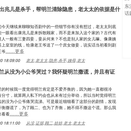
出兆儿是杀手，帮明兰清除隐患，老太太的依据是什
们今天继续来聊聊知否剧中的一些细节你有没有想过，老太太到底
能一眼看出康兆儿是来拆散顾家，而不是来加入这个家的？古代有
男人一般有三妻四妾，妾从何来？不也是别人家的女儿嘛。像康姨
搭上皇室的线，给康老王爷送了一个庶女做妾，说实话当初看到剧
……更多
王爷
0 18:09:00
老太,老太太,隐患,杀手,姨母,老太
兰从没为小公爷哭过？我怀疑明兰撒谎，并且有证
里的时候我一度觉得明兰肯定是不爱齐衡的，因为她一直都很冷
有分寸，就算两人私下约会也从未有过分举动，所以当时觉得明兰
真的没为小公爷痛哭流涕。可是最近细细看了这部分的剧情，发现
齐衡撒谎了，为了顾二、也为了齐衡，她不得不撒这个谎。那么我
……更多
来看看
0 18:11:00
从没,证据,顾二,娃娃,老太,老太太