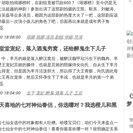
？胡歌拍琅琊榜时，在剧组竟被罚款600？《琅琊榜》至今仍是无
无法超越的神剧！参加出演了这部剧拍摄的王凯、靳东、刘敏涛、
有吴磊等众多演员，都因为这部剧的热度大火了一把，这部剧应该
弟最后一次演小孩儿的角色了吧，后面再出来就是成年男子角
多
0 18:08:00
琅琊,琅琊,演员,剧组,华丽,导演
堂堂宠妃，落入酒鬼穷窝，还给醉鬼生下儿子
》中，芈月的娘是落入醉汉窝后，被醉汉魏甲玷污生下的魏冉。芈
楚王宠妃莒姬的滕侍，也就是莒姬的陪嫁侍女向氏，自从生下芈月
么得宠，但是因为芈月活泼胆大，所以得了大王青眼，向氏因此母
大王再次宠幸，然后又怀孕生下了芈戎，也就是芈月的第一个弟
多
0 18:04:00
生下,宠妃,醉鬼,酒鬼,儿子,王后
《
梦
天喜地的七对神仙眷侣，你选哪对？我选橙儿和黑
连七仙女选中的对象都有人吐槽。哈喽宝贝们，咱们今天来盘点一
地七仙女中的七对神仙眷侣！看看你最喜欢哪一对？按照确定关系