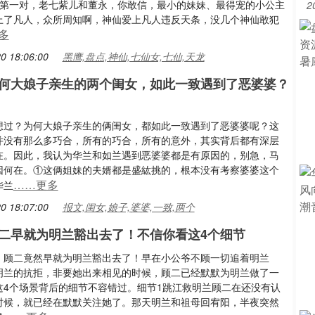
~第一对，老七紫儿和董永，你敢信，最小的妹妹、最得宠的小公主
2
上了凡人，众所周知啊，神仙爱上凡人违反天条，没几个神仙敢犯
多
0 18:06:00
黑鹰,盘点,神仙,七仙女,七仙,天龙
何大娘子亲生的两个闺女，如此一致遇到了恶婆婆？
想过？为何大娘子亲生的俩闺女，都如此一致遇到了恶婆婆呢？这
并没有那么多巧合，所有的巧合，所有的意外，其实背后都有深层
在。因此，我认为华兰和如兰遇到恶婆婆都是有原因的，别急，马
因何在。①这俩姐妹的夫婿都是盛紘挑的，根本没有考察婆婆这个
……更多
华兰
0 18:07:00
报文,闺女,娘子,婆婆,一致,两个
二早就为明兰豁出去了！不信你看这4个细节
！顾二竟然早就为明兰豁出去了！早在小公爷不顾一切追着明兰
明兰的抗拒，非要她出来相见的时候，顾二已经默默为明兰做了一
这4个场景背后的细节不容错过。细节1跳江救明兰顾二在还没有认
时候，就已经在默默关注她了。那天明兰和祖母回宥阳，半夜突然