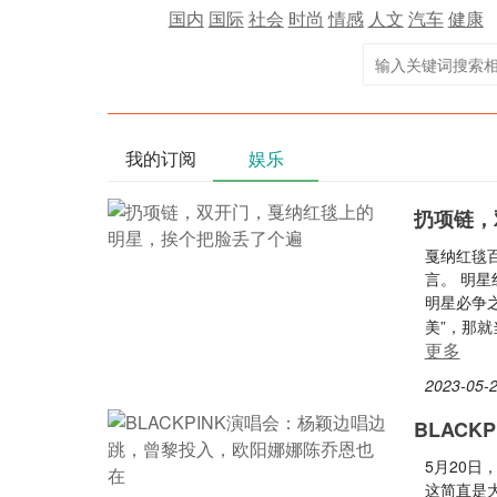
国内
国际
社会
时尚
情感
人文
汽车
健康
我的订阅
娱乐
扔项链，
戛纳红毯
言。 明
明星必争
美”，那
更多
2023-05-2
BLAC
5月20日
这简直是大