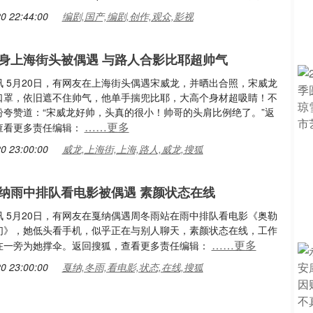
0 22:44:00
编剧,国产,编剧,创作,观众,影视
身上海街头被偶遇 与路人合影比耶超帅气
讯 5月20日，有网友在上海街头偶遇宋威龙，并晒出合照，宋威龙
口罩，依旧遮不住帅气，他单手揣兜比耶，大高个身材超吸睛！不
纷夸赞道：“宋威龙好帅，头真的很小！帅哥的头肩比例绝了。”返
……更多
查看更多责任编辑：
0 23:00:00
威龙,上海街,上海,路人,威龙,搜狐
纳雨中排队看电影被偶遇 素颜状态在线
讯 5月20日，有网友在戛纳偶遇周冬雨站在雨中排队看电影《奥勒
们》，她低头看手机，似乎正在与别人聊天，素颜状态在线，工作
……更多
在一旁为她撑伞。返回搜狐，查看更多责任编辑：
0 23:00:00
戛纳,冬雨,看电影,状态,在线,搜狐