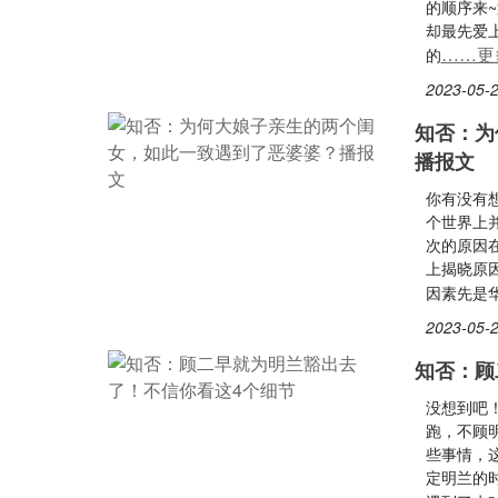
的顺序来
却最先爱
……更
的
2023-05-2
知否：为
播报文
你有没有
个世界上
次的原因
上揭晓原
因素先是
2023-05-2
知否：顾
没想到吧
跑，不顾
些事情，
定明兰的