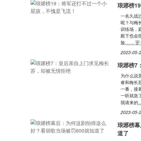
琅琊榜1
一名久战
呢？与梅
训练场，
殿下也会
……更
脸
2023-05-2
琅琊榜7
为什么说
睿和梅长
一番，接
一听就急
我请来的
2023-05-2
琅琊榜幕
道了