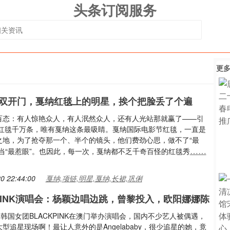
头条订阅服务
更
双开门，戛纳红毯上的明星，挨个把脸丢了个遍
百态：有人惊艳众人，有人泯然众人，还有人光站那就赢了——引
星红毯千万条，唯有戛纳这条最吸睛。戛纳国际电影节红毯，一直是
之地，为了抢夺那一个、半个的镜头，他们费劲心思，做不了“最
……
就当“最惹眼”。也因此，每一次，戛纳都不乏千奇百怪的红毯秀
0 22:44:00
戛纳,项链,明星,戛纳,长裙,巩俐
KPINK演唱会：杨颖边唱边跳，曾黎投入，欧阳娜娜陈
，韩国女团BLACKPINK在澳门举办演唱会，国内不少艺人被偶遇，
型追星现场啊！最让人意外的是Angelababy，很少追星的她，竟