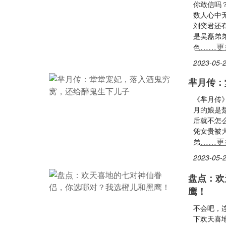
你敢信吗
数人心中
刘奕君还
是吴磊弟
……更
色
2023-05-2
芈月传：
《芈月传
月的娘是
后就不怎
凭女贵被
……更
弟
2023-05-2
盘点：欢
鹰！
不会吧，
下欢天喜