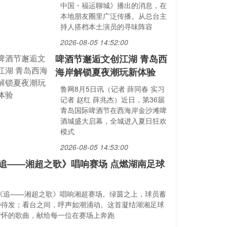
中国・福运聊城》播出的消息，在
本地朋友圈里广泛传播。从总台主
持人搭档本土演员的寻味阵容
2026-08-05 14:52:00
啤酒节邂逅文创江湖 青岛西
海岸解锁夏夜潮玩新体验
鲁网8月5日讯（记者 薛同春 实习
记者 赵红 薛兆杰）近日，第36届
青岛国际啤酒节在西海岸金沙滩啤
酒城盛大启幕，全城进入夏日狂欢
模式
2026-08-05 14:53:00
追——湘超之歌》唱响赛场 点燃湖南足球
.《追——湘超之歌》唱响湘超赛场。绿茵之上，球员蓄
势待发；看台之间，呼声如潮涌动。这首凝结湖湘足球
情怀的歌曲，献给每一位在赛场上奔跑