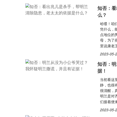
知否：看
么？
哈喽！咱
凭什么，
点地位的
母，为了
里说康老
2023-05-2
知否：明
据！
当初看这
静，也很
很清醒，
明兰是对
们接着便
2023-05-2