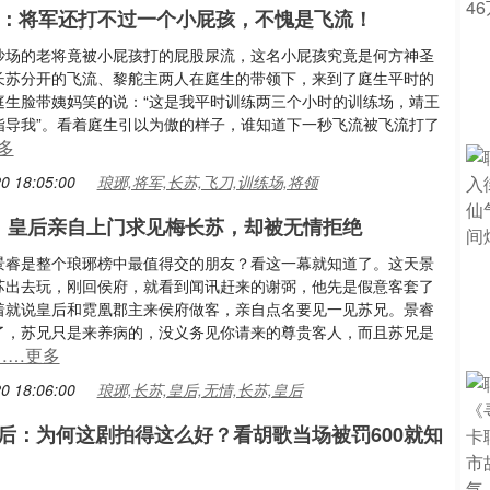
9：将军还打不过一个小屁孩，不愧是飞流！
沙场的老将竟被小屁孩打的屁股尿流，这名小屁孩究竟是何方神圣
长苏分开的飞流、黎舵主两人在庭生的带领下，来到了庭生平时的
庭生脸带姨妈笑的说：“这是我平时训练两三个小时的训练场，靖王
指导我”。看着庭生引以为傲的样子，谁知道下一秒飞流被飞流打了
多
0 18:05:00
琅琊,将军,长苏,飞刀,训练场,将领
：皇后亲自上门求见梅长苏，却被无情拒绝
景睿是整个琅琊榜中最值得交的朋友？看这一幕就知道了。这天景
苏出去玩，刚回侯府，就看到闻讯赶来的谢弼，他先是假意客套了
着就说皇后和霓凰郡主来侯府做客，亲自点名要见一见苏兄。景睿
了，苏兄只是来养病的，没义务见你请来的尊贵客人，而且苏兄是
……更多
0 18:06:00
琅琊,长苏,皇后,无情,长苏,皇后
后：为何这剧拍得这么好？看胡歌当场被罚600就知