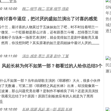
……更多
贼
0 18:10:00
顾二,细节,顾二,官家,细节,强盗
有讨喜牛逼症，把讨厌的盛如兰演出了讨喜的感觉
四个兰，最讨喜的人物莫过于五妹妹如兰了吧，时不时拉着明兰一
个微笑、一个眨眼都是那么讨喜，还有跟墨兰斗嘴，怼得墨兰只能
搓着帕子当场来一场茶艺表演时，就会觉得如兰是剧中最敞亮又最
……
！然而，你没想到吧？其实原著的如兰是四姐妹中最讨人厌的
0 18:11:00
演出,感觉,墨兰,原著,剧中,丫鬟
：风起长林为何不如第一部？都看过的人给你总结3个
为什么不如第一部？当年由胡歌主演的《琅琊榜》大火，很多小伙伴
刷了无数遍，可第二部《琅琊榜之风起长林》出来，却没能像第一
起波澜，那么问题究竟在哪？是制作不够精良了吗？还是演员演技
？我看完总结了3个原因！原因①刻板效应有的人就是为了黑而
多
0 18:10:00
长林,琅琊,风起,第一部,原因,长林