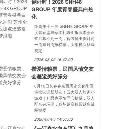
倒计时！2026 SNH48
GROUP 年度青春盛典白热
化
距离第十三届 SNH48 GROUP 年
度青春盛典颁奖礼暨汇报演唱会正
式启幕不到一周，官方释出倒计时
一周即时周报榜单，头部梯队格局
初定
2026-08-05 16:47:00
攒爱情粮票，民国风情交友
会邂逅美好缘分
8月16日长春春京西历史文化街区
轻松认识新朋友！四大双人甜趣小
游戏｜社恐也不怕同心拾缘：双人
配合夹玩偶，默契越高粮票越多缘
圈揽爱
2026-08-05 14:57:00
《一江春水向东流》九月将