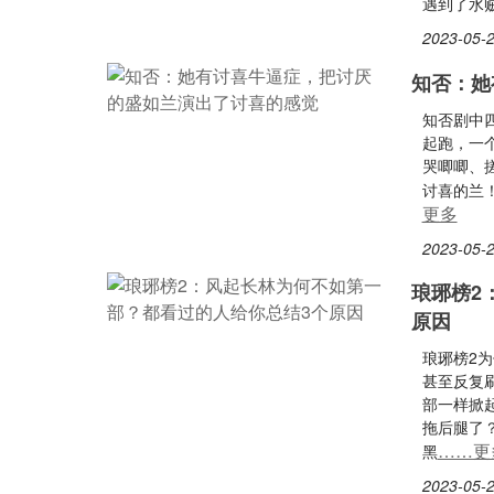
遇到了水
2023-05-2
知否：她
知否剧中
起跑，一
哭唧唧、
讨喜的兰
更多
2023-05-2
琅琊榜2
原因
琅琊榜2
甚至反复
部一样掀
拖后腿了
……更
黑
2023-05-2