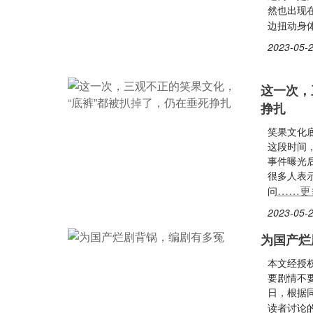
然也出现
边扭动身
2023-05-2
这一次，
挣扎
笑果文化
这段时间，
事件曝光
很多人表
……更
问
2023-05-2
为国产烂
本文经授权
要剧情不要
日，根据
读者讨论的