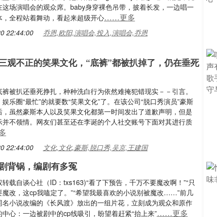
在这场演唱会的观众席。baby身穿裸色吊带，披着长发，一边唱一
……更多
体，全程站着舞动，看起来超级开心
0 22:44:00
乔恩,欧阳,演唱会,投入,演唱会,乔恩
三观不正的笑果文化，“底裤”都被扒掉了，仍在垂死
底裤被扒还垂死挣扎，种种洗白行为依然难掩犯错现实－－引言。
娱乐圈“最忙”的就要数“笑果文化”了。在该公司“脱口秀演员”豪斯
后，虽然豪斯本人以及笑果文化都第一时间发出了道歉声明，但是
示并不领情。网友们甚至还在李诞的个人社交账号下面对其进行质
多
0 22:44:00
文化,文化,豪斯,脱口秀,吴京,王建国
剧背锅，编剧有多冤
转载自谈心社（ID：txs163)“看了下预告，千万不要魔改啊！”“只
魔改，这cp我嗑定了。”“希望我最喜欢的小说别被魔改……”前几
同名小说改编的《长风渡》放出的一组片花，立刻成为观众和原作
……更多
中心：一边被剧中的cp线吸引，盼望着赶紧“抬上来”