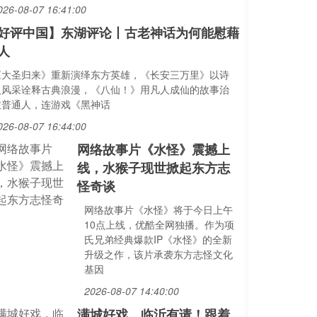
026-08-07 16:41:00
好评中国】东湖评论丨古老神话为何能慰藉
人
《大圣归来》重新演绎东方英雄，《长安三万里》以诗
人风采诠释古典浪漫，《八仙！》用凡人成仙的故事治
愈普通人，连游戏《黑神话
026-08-07 16:44:00
网络故事片《水怪》震撼上
线，水猴子现世掀起东方志
怪奇谈
网络故事片《水怪》将于今日上午
10点上线，优酷全网独播。作为项
氏兄弟经典爆款IP《水怪》的全新
升级之作，该片承袭东方志怪文化
基因
2026-08-07 14:40:00
满城好戏，临沂有请！跟着