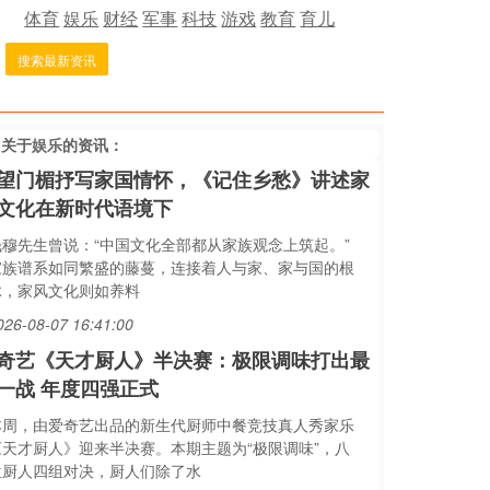
体育
娱乐
财经
军事
科技
游戏
教育
育儿
搜索最新资讯
多关于
娱乐
的资讯：
望门楣抒写家国情怀，《记住乡愁》讲述家
文化在新时代语境下
钱穆先生曾说：“中国文化全部都从家族观念上筑起。”
家族谱系如同繁盛的藤蔓，连接着人与家、家与国的根
脉，家风文化则如养料
026-08-07 16:41:00
奇艺《天才厨人》半决赛：极限调味打出最
一战 年度四强正式
本周，由爱奇艺出品的新生代厨师中餐竞技真人秀家乐
《天才厨人》迎来半决赛。本期主题为“极限调味”，八
位厨人四组对决，厨人们除了水