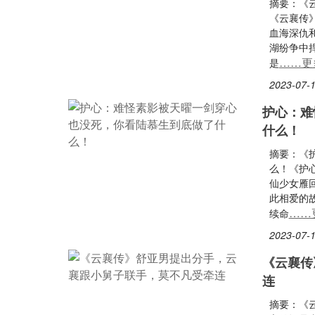
摘要：《
《云襄传
血海深仇
湖纷争中
……更
是
2023-07-1
护心：难
什么！
摘要：《
么！《护
仙少女雁
此相爱的
……
续命
2023-07-1
《云襄传
连
摘要：《