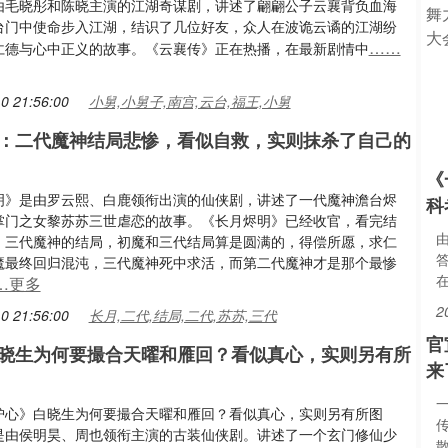
由毛晓彤和陈晓主演的江湖奇谋剧，讲述了翩翩公子云襄背负血海
台门中使命步入江湖，结识了几位好友，众人在波诡云谲的江湖纷
……
仁德与心中正义的故事。《云襄传》正在热播，在最新剧情中
0 21:56:00
小舅,小舅子,南宫,云台,福王,小舅
：二代魔神结局悲惨，看似自救，实则抹杀了自己的
《
明》是由罗云熙、白鹿领衔出演的仙侠剧，讲述了一代魔神澹台烬
科
掌门之女黎苏苏三世虐恋的故事。《长月烬明》已经收官，看完结
，三代魔神的结局，初魔和三代结局算是圆满的，得偿所愿，求仁
魔最终回归混沌，三代魔神死中求活，而第二代魔神才是那个最惨
在
…更多
2
0 21:56:00
长月,二代,结局,二代,苏苏,三代
官
晓生为何要撮合天曜和雁回？看似真心，实则另有所
来
护心》白晓生为何要撮合天曜和雁回？看似真心，实则另有所图
是由侯明昊、周也领衔主演的古装仙侠剧。讲述了一个玄门修仙少