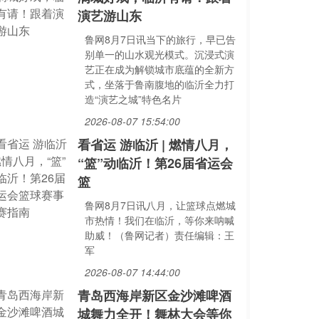
演艺游山东
鲁网8月7日讯当下的旅行，早已告
别单一的山水观光模式。沉浸式演
艺正在成为解锁城市底蕴的全新方
式，坐落于鲁南腹地的临沂全力打
造“演艺之城”特色名片
2026-08-07 15:54:00
看省运 游临沂 | 燃情八月，
“篮”动临沂！第26届省运会
篮
鲁网8月7日讯八月，让篮球点燃城
市热情！我们在临沂，等你来呐喊
助威！（鲁网记者）责任编辑：王
军
2026-08-07 14:44:00
青岛西海岸新区金沙滩啤酒
城舞力全开！舞林大会等你