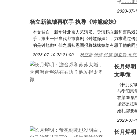
……更
平
2023-07-1
杨立新毓钺再联手 执导《钟馗嫁妹》
本文转自：新华社北京人艺演员、导演杨立新和曹禺戏
手，推出一部当代都市喜剧《钟馗嫁妹》，力求通过传
的是钟馗做神仙之后知恩图报将妹妹嫁给有恩于他的同
2023-07-10 22:21:00
杨立新,钟馗,钟馗,杨立新,北京
长月烬明
太卑微
《长月烬
与衡阳宗
在第39
场还是按
婚礼都要
2023-07-1
长月烬明