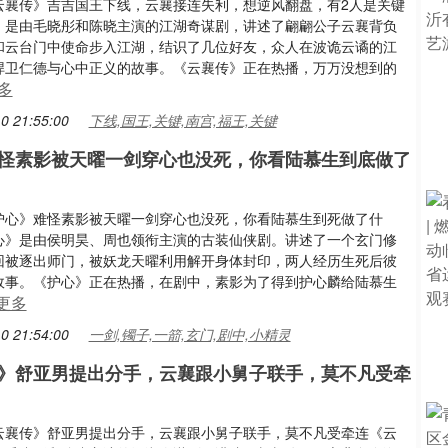
云襄传》吉吉国王下线，云襄接连失利，想逆风翻盘，有2人是关键
》是由毛晓彤和陈晓主演的江湖奇谋剧，讲述了翩翩公子云襄背负
和云台门中使命步入江湖，结识了几位好友，众人在波诡云谲的江
捍卫仁德与心中正义的故事。《云襄传》正在热播，万万没想到的
多
0 21:55:00
下线,国王,关键,南宫,福王,关键
怪素影被天曜一剑穿心也没死，你看陆慕生到底做了
护心》难怪素影被天曜一剑穿心也没死，你看陆慕生到死做了什
心》是由侯明昊、周也领衔主演的古装仙侠剧。讲述了一个玄门修
回被逐出师门，被妖龙天曜利用解开身体封印，两人经历生死后彼
故事。《护心》正在热播，在剧中，素影为了得到护心麟给陆慕生
更多
0 21:54:00
一剑,镯子,一箭,玄门,剧中,小精灵
》舒亚男提出分手，云襄跟小舅子联手，莫不凡受牵
云襄传》舒亚男提出分手，云襄跟小舅子联手，莫不凡受牵连《云