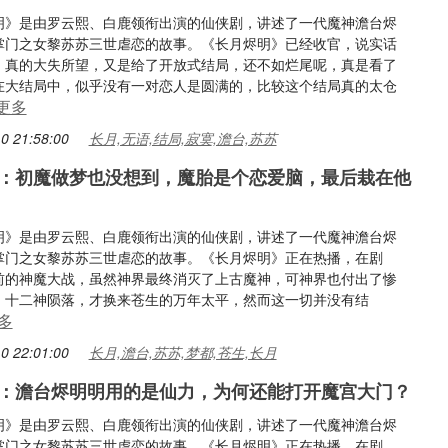
明》是由罗云熙、白鹿领衔出演的仙侠剧，讲述了一代魔神澹台烬
掌门之女黎苏苏三世虐恋的故事。《长月烬明》已经收官，说实话
，真的大失所望，又是给了开放式结局，还不如烂尾呢，真是看了
在大结局中，似乎没有一对恋人是圆满的，比较这个结局真的太仓
更多
0 21:58:00
长月,无语,结局,寂寞,澹台,苏苏
：初魔做梦也没想到，魔胎是个恋爱脑，最后栽在他
明》是由罗云熙、白鹿领衔出演的仙侠剧，讲述了一代魔神澹台烬
掌门之女黎苏苏三世虐恋的故事。《长月烬明》正在热播，在剧
前的神魔大战，虽然神界最终消灭了上古魔神，可神界也付出了惨
，十二神陨落，才换来苍生的万年太平，然而这一切并没有结
多
0 22:01:00
长月,澹台,苏苏,梦都,苍生,长月
：澹台烬明明用的是仙力，为何还能打开魔宫大门？
明》是由罗云熙、白鹿领衔出演的仙侠剧，讲述了一代魔神澹台烬
掌门之女黎苏苏三世虐恋的故事。《长月烬明》正在热播，在剧