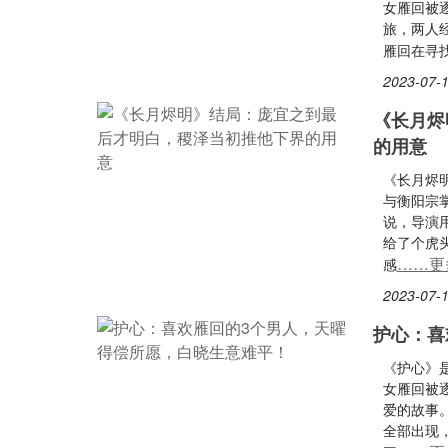
女雁回被
旅，两人
雁回在寻
2023-07-1
《长月烬
的用意
《长月烬
与衡阳宗
说，导演
给了个虎
……更
感
2023-07-1
护心：喜
《护心》
女雁回被
爱的故事
全部出现