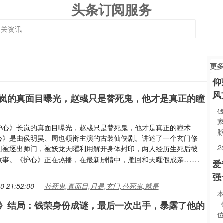
头条订阅服务
更
仰
风
岚的真面目曝光，赵彧只是替死鬼，他才是真正的瞳
护心》长岚的真面目曝光，赵彧只是替死鬼，他才是真正的瞳术
心》是由侯明昊、周也领衔主演的古装仙侠剧。讲述了一个玄门修
2
回被逐出师门，被妖龙天曜利用解开身体封印，两人经历生死后彼
……
故事。《护心》正在热播，在最新剧情中，雁回和天曜假成亲
爱
强
0 21:52:00
替死鬼,真面目,只是,玄门,替死鬼,就是
》结局：钱荣身份成谜，最后一次出手，暴露了他的