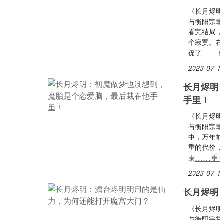
《长月烬
与衡阳宗
看完结局
个寂寞。
……
促了
2023-07-1
长月烬明
手里！
《长月烬
与衡阳宗
中，万年
重的代价
……更
束
2023-07-1
长月烬明
《长月烬
与衡阳宗