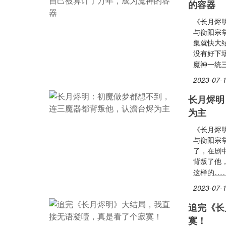
的容器
《长月烬
与衡阳宗
集就快大
没有好下
魔神一统
2023-07-1
长月烬明
为主
《长月烬
与衡阳宗
了，在剧
背叛了他
…
这样的
2023-07-1
追完《长
寞！