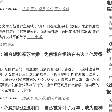
多
电
局
0 21:56:00
生意,男人,师兄,玄门,男人,身体
剧文学奖新晋得主毓钺，7月10日在京宣布继《戏台》之后再度联
统题材进行当代主题表达。编剧毓钺说，民间传说“钟馗嫁妹”讲述
2
……更多
乡好友杜平的故事
《
人艺,曹禺
教
：澹台烬和苏苏大婚，为何澹台烬站在右边？他爱得
由
明》是由罗云熙、白鹿领衔出演的仙侠剧，讲述了一代魔神澹台烬
档
掌门之女黎苏苏三世虐恋的故事。《长月烬明》即将迎来大结局，
2
集中，澹台烬和黎苏苏再次大婚，这次是在魔宫举行大婚，婚礼的排
沈
照冥夜婚礼的敦煌风格举行的，澹台烬还真是什么都学，连自己的
……更多
学人家冥夜
报
0 21:58:00
澹台,长月,苏苏,爱得,卑微,右边
：帝冕到死也没明白，自己被算计了万年，成为魔神
日