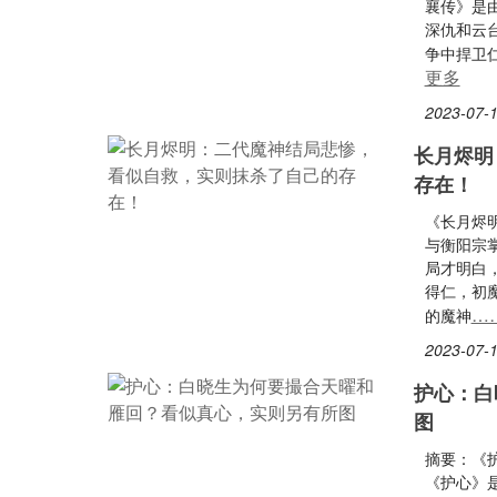
襄传》是
深仇和云
争中捍卫
更多
2023-07-1
长月烬明
存在！
《长月烬
与衡阳宗
局才明白
得仁，初
…
的魔神
2023-07-1
护心：白
图
摘要：《
《护心》