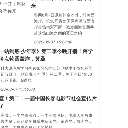
来
鲁网8月7日讯相约金沙滩，醉美西
海岸。第36届青岛国际啤酒节西海
岸会场精彩不断，诚邀四海宾朋共
赴这场山海之间的夏日之约
2026-08-07 15:20:00
一站到底·少年季》第二季今晚开播！跨学
考点轮番轰炸，黄圣
由科大讯飞AI学习机独家冠名的江苏卫视少年益智科普
答题节目《一站到底·少年季》第二季，将于今日19:30
江苏卫视、ai荔枝
026-08-07 15:10:00
宣！第二十一届中国长春电影节社会宣传片
了
一座城，一半光影流淌，一半冰雪飞扬。电影人用故事
传递力量，运动员用拼搏书写荣光。追逐光，成为光，
散发光，才是青春最动人的模样