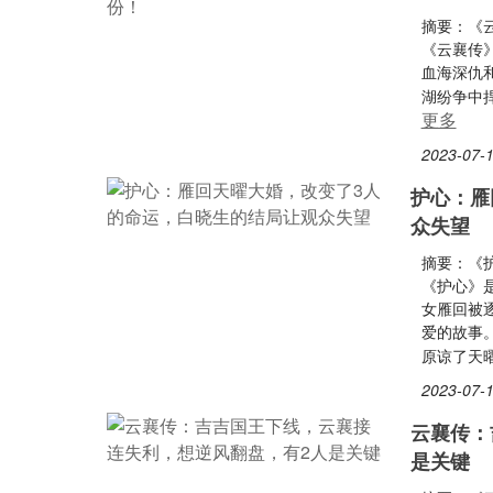
摘要：《
《云襄传
血海深仇
湖纷争中
更多
2023-07-1
护心：雁
众失望
摘要：《
《护心》
女雁回被
爱的故事
原谅了天
2023-07-1
云襄传：
是关键