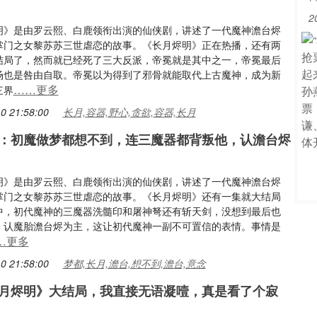
2
明》是由罗云熙、白鹿领衔出演的仙侠剧，讲述了一代魔神澹台烬
掌门之女黎苏苏三世虐恋的故事。《长月烬明》正在热播，还有两
结局了，然而就已经死了三大反派，帝冕就是其中之一，帝冕最后
场也是咎由自取。帝冕以为得到了邪骨就能取代上古魔神，成为新
……更多
三界
0 21:58:00
长月,容器,野心,贪欲,容器,长月
：初魔做梦都想不到，连三魔器都背叛他，认澹台烬
明》是由罗云熙、白鹿领衔出演的仙侠剧，讲述了一代魔神澹台烬
掌门之女黎苏苏三世虐恋的故事。《长月烬明》还有一集就大结局
中，初代魔神的三魔器洗髓印和屠神弩还有斩天剑，没想到最后也
，认魔胎澹台烬为主，这让初代魔神一副不可置信的表情。事情是
…更多
0 21:58:00
梦都,长月,澹台,想不到,澹台,意念
月烬明》大结局，我直接无语凝噎，真是看了个寂