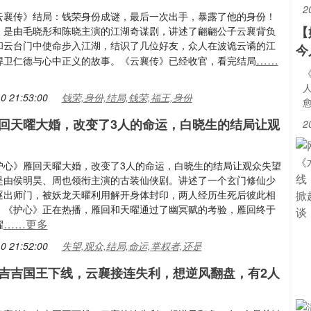
2
云襄传》结局：钱荣身份成谜，最后一次出手，暴露了他的身份！
【
》是由毛晓彤和陈晓主演的江湖奇谋剧，讲述了翩翩公子云襄背负
和云台门中使命步入江湖，结识了几位好友，众人在波诡云谲的江
今
……
捍卫仁德与心中正义的故事。《云襄传》已经收官，看完结局
0 21:53:00
钱荣,身份,结局,钱荣,福王,身份
回天曜大婚，改变了3人的命运，白晓生的结局让观
2
护心》雁回天曜大婚，改变了3人的命运，白晓生的结局让观众失望
是由侯明昊、周也领衔主演的古装仙侠剧。讲述了一个玄门修仙少
逐出师门，被妖龙天曜利用解开身体封印，两人经历生死后彼此相
。《护心》正在热播，雁回和天曜通过了幽冥赋的考验，雁回终于
……更多
曜
0 21:52:00
失望,观众,结局,命运,掌权者,还是
吉吉国王下线，云襄接连失利，想逆风翻盘，有2人