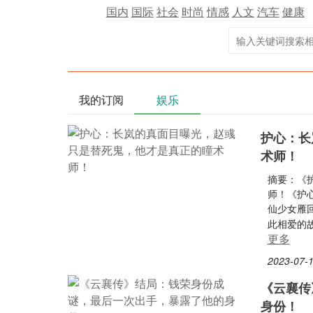
国内
国际
社会
时尚
情感
人文
汽车
健康
我的订阅
娱乐
护心：长
术师！
摘要：《
师！《护
仙少女雁
此相爱的
更多
2023-07-1
《云襄传
身份！