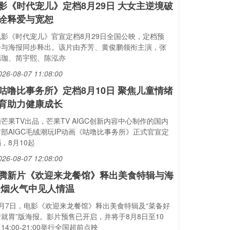
影《时代宠儿》定档8月29日 大女主逆境破
诠释爱与宽恕
电影《时代宠儿》官宣定档8月29日全国公映，定档预
告与海报同步释出。该片由齐芳、黄俊鹏领衔主演，张
瑞珈、简宇熙、陈泓亦
026-08-07 11:08:00
咕噜比事务所》定档8月10日 聚焦儿童情绪
育助力健康成长
芒果TV出品，芒果TV AIGC创新内容中心制作的国内
首部AIGC毛绒潮玩IP动画《咕噜比事务所》正式官宣定
，8月10起
026-08-07 12:08:00
腾新片《欢迎来龙餐馆》释出美食特辑与海
 烟火气中见人情温
8月7日，电影《欢迎来龙餐馆》释出美食特辑及“菜备好
请就胃”版海报。影片预售已开启，并将于8月8日至10
14:00-21:00举行全国超前点映