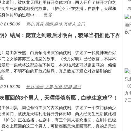
逐出师门，被妖龙天曜利用解开身体封印，两人开启了解开封印之
经历生死后彼此相爱的故事。《护心》正在热播，在剧中，天曜和
2
……更多
找身体封印的过程中
0 21:56:00
真心,真身,感情,身体,有情人,玄门
明》结局：庞宜之到最后才明白，稷泽当初推他下界
明》是由罗云熙、白鹿领衔出演的仙侠剧，讲述了一代魔神澹台烬
掌门之女黎苏苏三世虐恋的故事。《长月烬明》已经收官，不得不
用最后一集就将这部剧拉下神坛，本来结局还可以更圆满的，偏偏
头蛇尾，不明不白的开放式结局，真是败光了观众对这部剧的好
多
0 21:57:00
长月,泽当,下界,用意,结局,澹台
欢雁回的3个男人，天曜得偿所愿，白晓生意难平！
是由侯明昊、周也领衔主演的古装仙侠剧。讲述了一个玄门修仙少
逐出师门，被妖龙天曜利用解开身体封印，两人经历生死后彼此相
。《护心》正在热播，在剧中，有三个男人喜欢雁回，在剧中已经
，喜欢上雁回的这三个男人，可惜都愿意为雁回而死，真的是意难