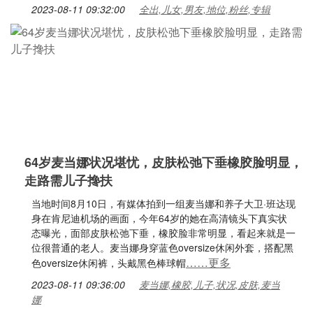
2023-08-11 09:32:00
全出,儿女,男友,地位,粉丝,专辑
64岁麦当娜状况堪忧，皮肤松弛下垂橡胶脸明显，
走路需儿子搀扶
当地时间8月10日，有媒体拍到一组麦当娜和养子大卫·班达现
身在肯尼迪机场的画面，今年64岁的她在高清镜头下真实状
态曝光，面部皮肤松弛下垂，橡胶脸非常明显，看起来就是一
位很普通的老人。麦当娜身穿蓝色oversize休闲外套，搭配黑
……更多
色oversize休闲裤，头戴黑色棒球帽
2023-08-11 09:36:00
麦当娜,橡胶,儿子,状况,皮肤,麦当
娜