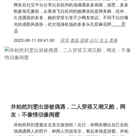
网友在社交平台分享出在杭州机场偶遇多多画面，据悉，多多
刚参加完夏校，从香港飞往杭州的她乘坐的是商务舱，此外，
久违露面的多多，她的穿搭引发不少网友热议。不同于以往曝
……更
光的成熟风装扮，此次现身机场的多多头扎双麻花辫
多
2023-08-11 09:41:00
民安,黄磊,国泰,出行,女儿,青春
井柏然刘雯出游被偶遇，二人穿搭又潮又酷，网
友：不像情侣像闺蜜
井柏然和刘雯最近去东京旅游啦！近日，有网友晒出自己在机
场偶遇两人的照片，称两人同游东京，看起来很是甜蜜。井柏