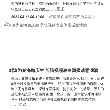
里的显眼包搭档。痴迷钓鱼的他，被网友调侃在节目中不是在
……更多
钓鱼就是在去钓鱼的路上
2023-08-11 09:41:00
谣风,陈立,爆笑,综艺,明星,陈立
刘涛为秦海璐庆生 剪辑视频表白闺蜜诚意满满
来源：新浪娱乐刘涛为秦海璐庆生新浪娱乐讯 8月11日，刘涛
0点准时发微博为秦海璐庆生，配文“看过破云而出的娇阳，体
验了高海拔吸氧，探过海面浮沉，赏了夜空中的繁星，望去的
全是幸福光景～@秦海璐 生日快乐，要一直幸福快乐健康顺
利～”她还特意剪辑与秦海璐过往视频表白闺蜜诚意满满。
……更多