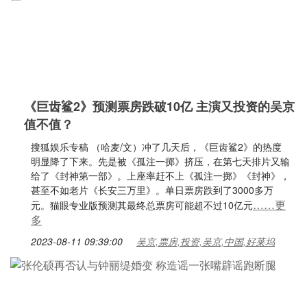
《巨齿鲨2》预测票房跌破10亿 主演又投资的吴京
值不值？
搜狐娱乐专稿 （哈麦/文）冲了几天后，《巨齿鲨2》的热度
明显降了下来。先是被《孤注一掷》挤压，在第七天排片又输
给了《封神第一部》。上座率赶不上《孤注一掷》《封神》，
甚至不如老片《长安三万里》。单日票房跌到了3000多万
……更
元。猫眼专业版预测其最终总票房可能超不过10亿元
多
2023-08-11 09:39:00
吴京,票房,投资,吴京,中国,好莱坞