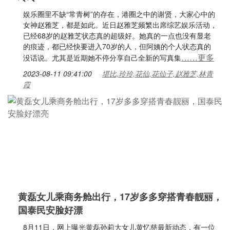
娱乐圈里不缺“常青树”的存在，港圈之中的谢贤，大家心中的
女神赵雅芝，都是如此。近日赵雅芝频繁出席综艺娱乐活动，
已经68岁的赵雅芝状态真的超级好。她真的一点也没有显老
的痕迹，都已经快要进入70岁的人，但阿姨的个人状态真的
……更多
没话说。尤其是近期她不停分享自己全新的写真集
2023-08-11 09:41:00
堪比,玲玲,花仙,花仙子,赵雅芝,林青
霞
黄磊女儿乘商务舱出行，17岁多多穿搭青春靓丽，
国泰民安脸好漂
8月11日，网上曝光黄磊孙莉大女儿黄忆慈最新动态，有一位