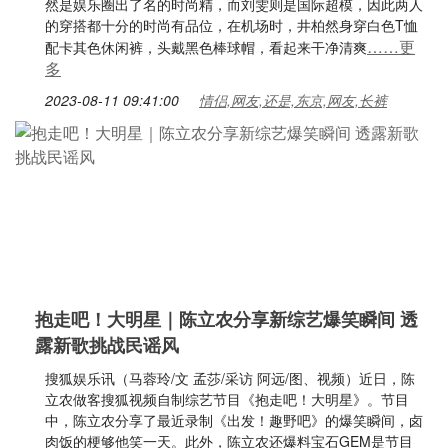
然是娱乐圈出了名的时尚精，而刘雯则是国际超模，因此两人
的穿搭都十分的时尚有品位，在机场时，井柏然身穿白色T恤
……更
配卡其色休闲裤，头戴黑色棒球帽，看起来干净清爽
多
2023-08-11 09:41:00
情侣,网友,还是,东京,网友,长裤
抱走吧！大明星｜陈立农分享新综艺爆笑瞬间 透
露新歌挑战民谣风
搜狐娱乐讯（马蓉玲/文 孟莎/采访 阿远/图、视频）近日，陈
立农做客搜狐视频自制综艺节目《抱走吧！大明星》。节目
中，陈立农分享了最近录制《出发！趣野吧》的爆笑瞬间，卤
肉饭的梗够他笑一天。此外，陈立农还爆料宝石GEM是节目