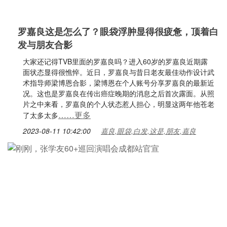
罗嘉良这是怎么了？眼袋浮肿显得很疲惫，顶着白
发与朋友合影
大家还记得TVB里面的罗嘉良吗？进入60岁的罗嘉良近期露
面状态显得很憔悴。近日，罗嘉良与昔日老友最佳动作设计武
术指导师梁博恩合影，梁博恩在个人账号分享罗嘉良的最新近
况。这也是罗嘉良在传出癌症晚期的消息之后首次露面。从照
片之中来看，罗嘉良的个人状态惹人担心，明显这两年他苍老
……更多
了太多太多
2023-08-11 10:42:00
嘉良,眼袋,白发,这是,朋友,嘉良