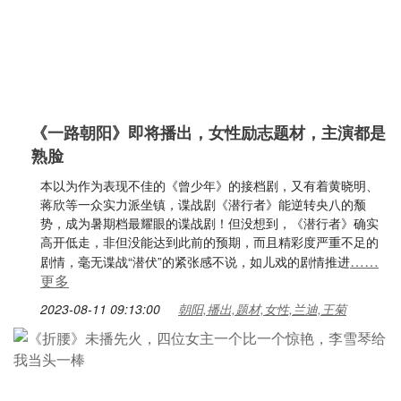
《一路朝阳》即将播出，女性励志题材，主演都是
熟脸
本以为作为表现不佳的《曾少年》的接档剧，又有着黄晓明、
蒋欣等一众实力派坐镇，谍战剧《潜行者》能逆转央八的颓
势，成为暑期档最耀眼的谍战剧！但没想到，《潜行者》确实
高开低走，非但没能达到此前的预期，而且精彩度严重不足的
……
剧情，毫无谍战“潜伏”的紧张感不说，如儿戏的剧情推进
更多
2023-08-11 09:13:00
朝阳,播出,题材,女性,兰迪,王菊