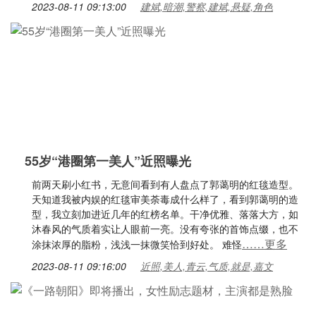
2023-08-11 09:13:00
建斌,暗潮,警察,建斌,悬疑,角色
55岁“港圈第一美人”近照曝光
前两天刷小红书，无意间看到有人盘点了郭蔼明的红毯造型。
天知道我被内娱的红毯审美荼毒成什么样了，看到郭蔼明的造
型，我立刻加进近几年的红榜名单。干净优雅、落落大方，如
沐春风的气质着实让人眼前一亮。没有夸张的首饰点缀，也不
……更多
涂抹浓厚的脂粉，浅浅一抹微笑恰到好处。 难怪
2023-08-11 09:16:00
近照,美人,青云,气质,就是,嘉文