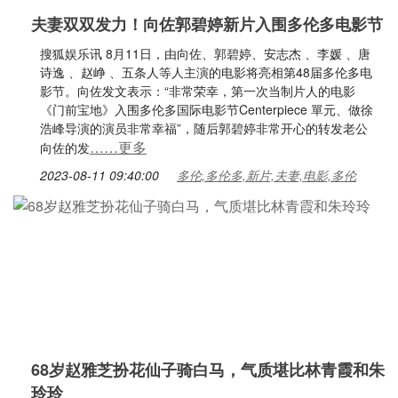
夫妻双双发力！向佐郭碧婷新片入围多伦多电影节
搜狐娱乐讯 8月11日，由向佐、郭碧婷、安志杰 、李媛 、唐
诗逸 、赵峥 、五条人等人主演的电影将亮相第48届多伦多电
影节。向佐发文表示：“非常荣幸，第一次当制片人的电影
《门前宝地》入围多伦多国际电影节Centerpiece 單元、做徐
浩峰导演的演员非常幸福”，随后郭碧婷非常开心的转发老公
……更多
向佐的发
2023-08-11 09:40:00
多伦,多伦多,新片,夫妻,电影,多伦
68岁赵雅芝扮花仙子骑白马，气质堪比林青霞和朱
玲玲