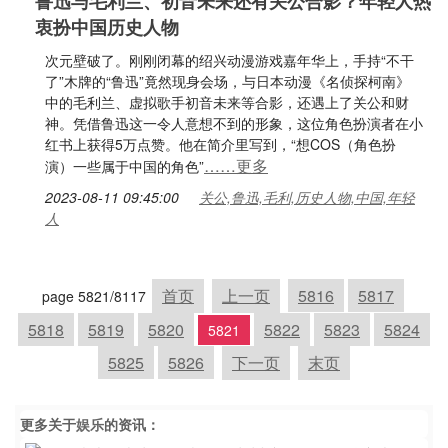
鲁迅与毛利兰、初音未来还有关公合影？年轻人热
衷扮中国历史人物
次元壁破了。刚刚闭幕的绍兴动漫游戏嘉年华上，手持“不干
了”木牌的“鲁迅”竟然现身会场，与日本动漫《名侦探柯南》
中的毛利兰、虚拟歌手初音未来等合影，还遇上了关公和财
神。凭借鲁迅这一令人意想不到的形象，这位角色扮演者在小
红书上获得5万点赞。他在简介里写到，“想COS（角色扮
……更多
演）一些属于中国的角色”
2023-08-11 09:45:00
关公,鲁迅,毛利,历史人物,中国,年轻
人
首页
上一页
5816
5817
page 5821/8117
5818
5819
5820
5822
5823
5824
5821
5825
5826
下一页
末页
更多关于
娱乐
的资讯：