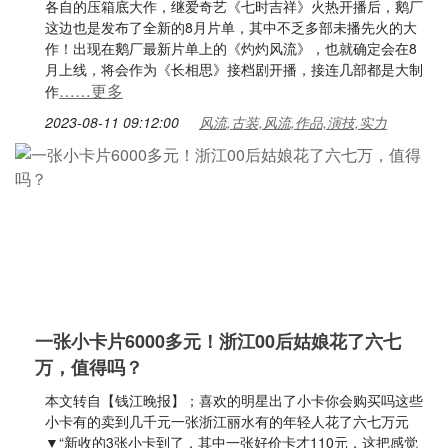
各自的压箱底大作，继爱奇艺《七时吉祥》火热开播后，鹅厂
这边也是发布了全新的8月片单，其中不乏多部未播先火的大
作！出现在鹅厂最新片单上的《灼灼风流》，也就确定会在8
月上线，将会作为《长相思》接档剧开播，接连几部都是大制
……更多
作
2023-08-11 09:12:00
风流,古装,风流,作品,演技,实力
一张小卡片6000多元！浙江00后姑娘花了六七
万，值得吗？
本文转自【钱江晚报】；喜欢的明星出了小卡你会购买吗这些
小卡有的卖到几千元一张浙江丽水有的年轻人花了六七万元
▼“新收的3张小卡到了，其中一张好价卡才110元，这把感觉