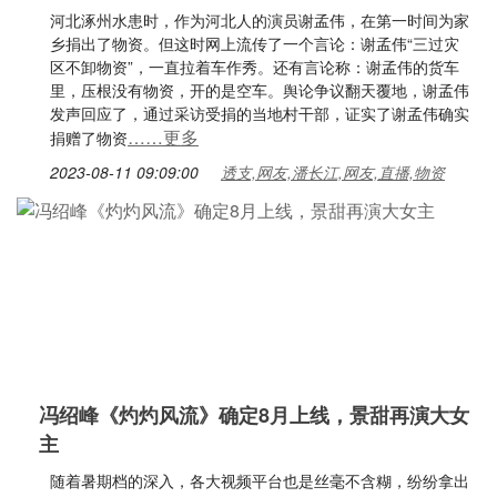
河北涿州水患时，作为河北人的演员谢孟伟，在第一时间为家
乡捐出了物资。但这时网上流传了一个言论：谢孟伟“三过灾
区不卸物资”，一直拉着车作秀。还有言论称：谢孟伟的货车
里，压根没有物资，开的是空车。舆论争议翻天覆地，谢孟伟
发声回应了，通过采访受捐的当地村干部，证实了谢孟伟确实
……更多
捐赠了物资
2023-08-11 09:09:00
透支,网友,潘长江,网友,直播,物资
冯绍峰《灼灼风流》确定8月上线，景甜再演大女
主
随着暑期档的深入，各大视频平台也是丝毫不含糊，纷纷拿出