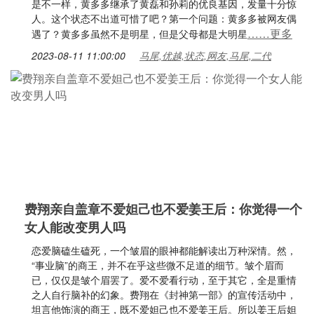
是不一样，黄多多继承了黄磊和孙莉的优良基因，发量十分惊
人。这个状态不出道可惜了吧？第一个问题：黄多多被网友偶
……更多
遇了？黄多多虽然不是明星，但是父母都是大明星
2023-08-11 11:00:00
马尾,优越,状态,网友,马尾,二代
费翔亲自盖章不爱妲己也不爱姜王后：你觉得一个
女人能改变男人吗
恋爱脑磕生磕死，一个皱眉的眼神都能解读出万种深情。然，
“事业脑”的商王，并不在乎这些微不足道的细节。皱个眉而
已，仅仅是皱个眉罢了。爱不爱看行动，至于其它，全是重情
之人自行脑补的幻象。费翔在《封神第一部》的宣传活动中，
坦言他饰演的商王，既不爱妲己也不爱姜王后。所以姜王后妲