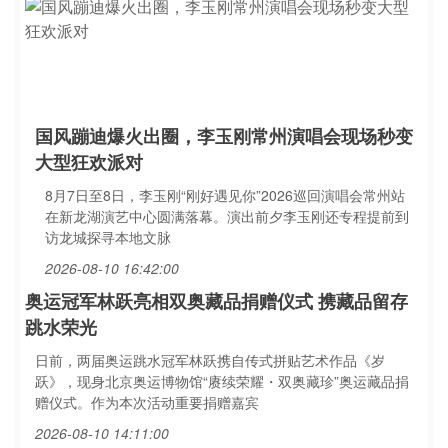
国风蹦迪爆火出圈，李玉刚常州演唱会现场秒变
大型狂欢派对
8月7日至8日，李玉刚“刚好遇见你”2026巡回演唱会常州站
在新龙湖演艺中心圆满落幕。演出前夕李玉刚还专程提前到
访龙城探寻本地文脉
2026-08-10 16:42:00
奥运冠军林跃亮相双奥藏品捐赠仪式 携藏品留存
跳水荣光
日前，两届奥运跳水冠军林跃携自传式拼贴艺术作品《岁
跃》，现身北京奥运博物馆“赓续荣耀・双奥藏珍”奥运藏品捐
赠仪式。作为本次活动重要捐赠嘉宾
2026-08-10 14:11:00