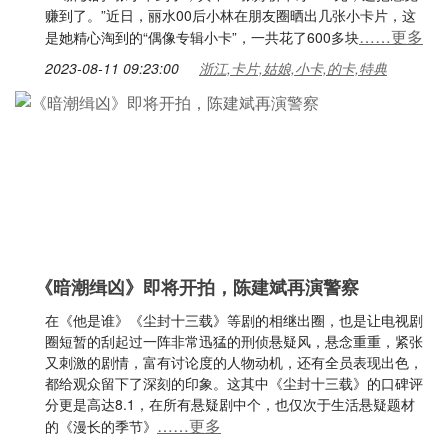
赚到了。”近日，丽水00后小林在朋友圈晒出几张小卡片，这
……更多
是她精心淘到的“偶像专辑小卡”，一共花了600多块
2023-08-11 09:23:00
浙江,卡片,姑娘,小卡,的卡,特典
《暗潮缉凶》即将开拍，陈建斌再演警察
在《他是谁》《尘封十三载》等剧的相继出圈，也是让电视剧
圈短暂的刮起过一阵非常迅猛的刑侦悬疑风，悬念重重，紧张
又刺激的剧情，富有讨论度的人物动机，还有全员表现出色，
都给观众留下了深刻的印象。这其中《尘封十三载》的口碑评
分更是高达8.1，在所有悬疑剧中个，也仅次于生活悬疑题材
……更多
的《漫长的季节》