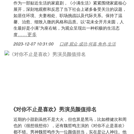
作为一部贴近生活的家庭剧，《小满生活》紧紧围绕家庭核心
展开，深刻地观察和反思了当下社会上诸多备受关注的议题，
如居住环境、夫妻相处、职场挑战以及代际关系。保持了温
馨、治愈、细致入微的风格和品质。以“花未全开月未圆，人
生最好是小满”为座右铭，为观众呈现出一种积极的生活态
……更多
度
2023-12-07 10:31:00
口碑,观众,成功,何嘉,角色,生活
《对你不止是喜欢》男演员颜值排名
近期的小甜剧虽然不是大火，但也算是黑马，比如檀健次和周
也的《很想很想你》，还有魏哲鸣主演的《对你不止是喜欢》
都不错。男神魏哲鸣作为一位颜值担当，实在是让人神往。他