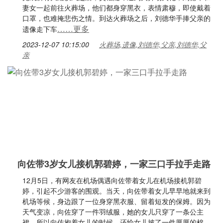
妻女一起前往火葬场，他们都身穿黑衣，表情肃穆，即使戴着
口罩，也难掩悲伤之情。到达火葬场之后，刘德华手捧父亲的
……更多
遗像走下车
2023-12-07 10:15:00
火葬场,遗像,刘德华,父亲,刘德华,父
亲
向佐带3岁女儿接机郭碧婷，一家三口手拉手走路
12月5日，有网友在机场偶遇向佐带着女儿在机场接机郭碧
婷，引起不少游客的围观。当天，向佐带着女儿早早地就来到
机场等候，身边跟了一位身穿黑衣服、留着短发的保姆。因为
天气变凉，向佐穿了一件羽绒服，她的女儿只穿了一条公主
裙，所以向佐抱着女儿的时候，还给女儿披了一件厚厚的棉