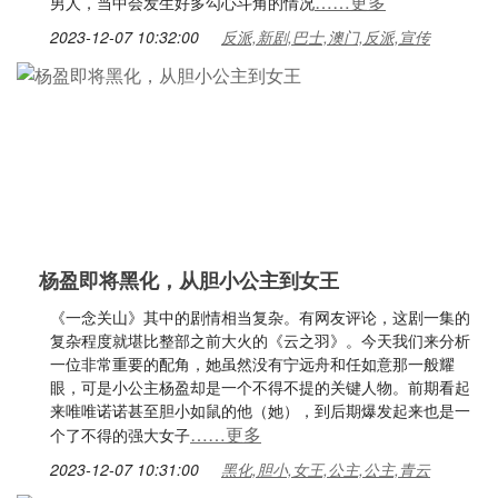
……更多
男人，当中会发生好多勾心斗角的情况
2023-12-07 10:32:00
反派,新剧,巴士,澳门,反派,宣传
杨盈即将黑化，从胆小公主到女王
《一念关山》其中的剧情相当复杂。有网友评论，这剧一集的
复杂程度就堪比整部之前大火的《云之羽》。今天我们来分析
一位非常重要的配角，她虽然没有宁远舟和任如意那一般耀
眼，可是小公主杨盈却是一个不得不提的关键人物。前期看起
来唯唯诺诺甚至胆小如鼠的他（她），到后期爆发起来也是一
……更多
个了不得的强大女子
2023-12-07 10:31:00
黑化,胆小,女王,公主,公主,青云