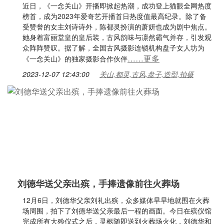
近日，《一念关山》开播即掀起热潮，成功登上猫眼全网热度
榜首，成为2023年爱奇艺开播首日热度值最高纪录。除了备
受赞誉的女主刘诗诗外，陈都灵扮演的萧妍也成为剧中焦点。
她身着富丽堂皇的皇后装，古风韵味与凛然霸气并存，引发观
众阵阵赞叹。据了解，全国古风摄影连锁机构盘子女人坊为
……更多
《一念关山》的独家摄影合作伙伴
2023-12-07 12:43:00
关山,都灵,古风,盘子,造型,拍摄
刘德华送父亲出殡，手捧遗像前往火葬场
12月6日，刘德华父亲刘礼出殡，众多媒体早早地就围在火葬
场周围，拍下了刘德华送父亲最后一程的画面。今日在殡仪馆
完成所有大殓仪式之后，灵柩随即送到火葬场火化，刘德华和