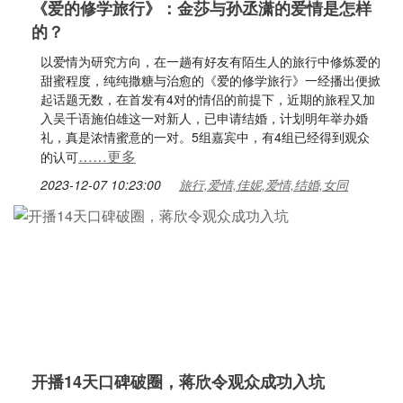
《爱的修学旅行》：金莎与孙丞潇的爱情是怎样
的？
以爱情为研究方向，在一趟有好友有陌生人的旅行中修炼爱的
甜蜜程度，纯纯撒糖与治愈的《爱的修学旅行》一经播出便掀
起话题无数，在首发有4对的情侣的前提下，近期的旅程又加
入吴千语施伯雄这一对新人，已申请结婚，计划明年举办婚
礼，真是浓情蜜意的一对。5组嘉宾中，有4组已经得到观众
……更多
的认可
2023-12-07 10:23:00
旅行,爱情,佳妮,爱情,结婚,女同
开播14天口碑破圈，蒋欣令观众成功入坑