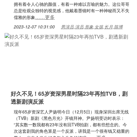
拥有着令人心驰的颜值，有着一种难以言喻的魅力。这位哥哥
总是给观众独特的视觉感，他戴着墨镜时有一种神秘而又不失
……更多
儒雅的形象
2023-12-07 10:31:00
男演员,演员,形象,女孩,长月,陈博
好久不见！65岁资深男星时隔23年再拍TVB，剧
透新剧演反派
现年65岁资深艺人尹扬明今日（12月5日）现身深圳出席无线
（TVB）新剧《黑色月光》开镜拜神。尹扬明受访时表示：
“其实数一数我都有23年没有回TVB拍剧，都有些想念的。今
次这套剧我的角色算是一个反派，讲我是一个很有钱又稳重的