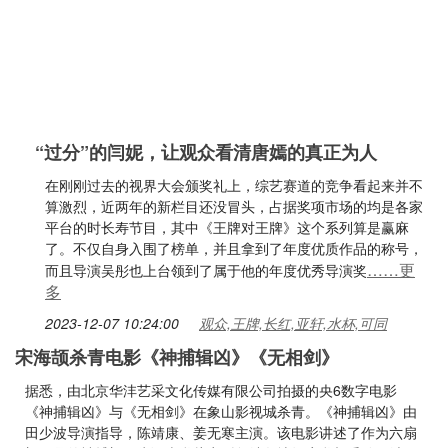
“过分”的闫妮，让观众看清唐嫣的真正为人
在刚刚过去的视界大会颁奖礼上，综艺赛道的竞争看起来并不
算激烈，近两年的新栏目还没冒头，占据奖项市场的均是各家
平台的时长寿节目，其中《王牌对王牌》这个系列算是赢麻
了。不仅自身入围了榜单，并且拿到了年度优质作品的称号，
……更
而且导演吴彤也上台领到了属于他的年度优秀导演奖
多
2023-12-07 10:24:00
观众,王牌,长红,亚轩,水杯,可同
宋海颉杀青电影《神捕辑凶》《无相剑》
据悉，由北京华沣艺采文化传媒有限公司拍摄的央6数字电影
《神捕辑凶》与《无相剑》在象山影视城杀青。《神捕辑凶》由
田少波导演指导，陈靖康、姜无寒主演。该电影讲述了作为六扇