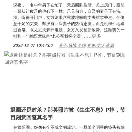
深夜，一名中年男子在忙了一天后回到住所。关上房门，眼前
一幕却让疲乏的他心下一怵。只见前方，自己的妻子正在洗
澡。听得开门声，女方则眼含秋波地吩咐丈夫帮拿香皂。但倦
意十足的丈夫，却没有回应妻子的热情态度，而是机械性地送
过香皂。眼见丈夫躲开电波，女方又发起新攻势。这顺势的一
……更多
抓和一句挑逗意味的“老公帮我搓个澡”
2023-12-07 10:44:00
妻子,风情,全国,丈夫,生活,家庭
退圈还是封杀？那英照片被《生生不息》P掉，节
目刻意回避其名字
在娱乐圈，好像有个不成文的规定。一旦某个明星的镜头被综