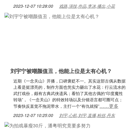
2023-12-07 10:28:00
戏路,演技,作品,李冰,播出,小花
刘宇宁被嘲颜值丑，他能上位是太有心机？
近期《一念关山》开播，口碑褒贬不一。其实这部古偶从数据
上看是挺漂亮的，制作方面也凭实力砸出了水花：行云流水的
武打戏份，颇有古典武侠遗风；看怕了其他古偶的“印度魔性
转场”，《一念关山》的特效转场以及分镜语言都可圈可点；
……更多
节奏快反直觉不拖泥带水，主打一个“有仇就报”
2023-12-07 10:25:00
刘宇,心机,刘宇,直播,粉丝,丹东