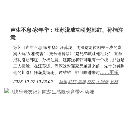
声生不息·家年华：汪苏泷成功引起韩红、孙楠注
意
综艺《声生不息·家年华》汪苏泷、周深这两位相差三岁的嘉
宾大玩“互相伤害”，充分诠释啥叫“是兄弟就让他社死”，甚至
成功引起韩红、孙楠注意。汪苏泷和郁可唯有一个梗，那就是
二人撞脸。在汪苏泷、周深这对冤家兄弟进来前，先十分钟到
……更多
达的川渝姐妹花黄绮珊、谭维维、郁可唯进来时
2023-12-07 10:23:00
孙楠,韩红,年华,成功,毛阿敏,孙楠