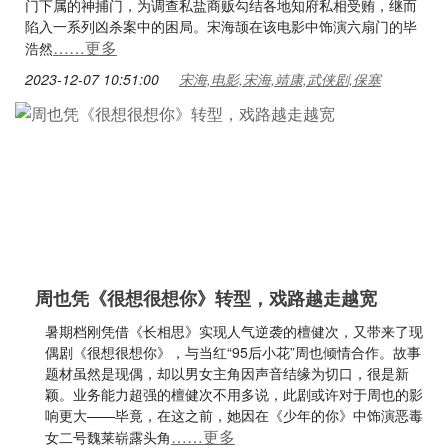
门下属的神捕门，为调查私盐商贩勾结各地知府私相受贿，继而
陷入一系列凶杀案中的困局。宋海颉在该电影中饰演六扇门的毕
……更多
浩然
2023-12-07 10:51:00
宋海,电影,宋海,靖康,武侠剧,保塞
周也凭《很想很想你》转型，戏路越走越宽
暑期档刚凭借《长相思》实现人气逆袭的檀健次，又带来了现
偶剧《很想很想你》，与当红“95后小花”周也倾情合作。故事
题材虽然是现偶，却以男女主角因声音结缘为切口，很是新
颖。业务能力超强的檀健次不用多说，此剧或许对于周也的影
响更大——毕竟，在这之前，她因在《少年的你》中饰演恶毒
……更多
女二号魏莱崭露头角