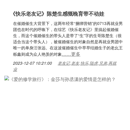
《快乐老友记》陈楚生感慨晚育带不动娃
在催婚催生大背景下，这两年经常“捆绑营销”的0713再就业男
团也在时代的呼唤下，在综艺《快乐老友记》里搞起催婚催
生，而这个催婚催生的带头人是带了“生”字的生哥陈楚生（很
适合当这个带头人），被催婚催生的对象自然是再就业男团中
唯一的单身汪张远。在这波催婚催生中早早结婚生子的老幺王
……更多
栎鑫则成为众人艳羡的对象
2023-12-07 10:21:00
老友记,老友,快乐,陆虎,兄弟,再就
业