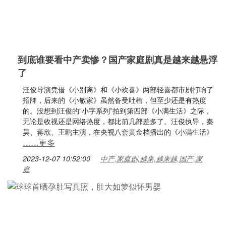
到底谁要看中产卖惨？国产家庭剧真是越来越悬浮
了
汪俊导演凭借《小别离》和《小欢喜》两部轻喜都市剧打响了
招牌，后来的《小敏家》虽然备受吐槽，但至少还是有热度
的。没想到汪俊的“小字系列”拍到第四部《小满生活》之际，
无论是收视还是网络热度，都比前几部差多了。汪俊执导，秦
昊、蒋欣、王鸥主演，在央视八套黄金档播出的《小满生活》
……更多
2023-12-07 10:52:00
中产,家庭剧,越来,越来越,国产,家
庭