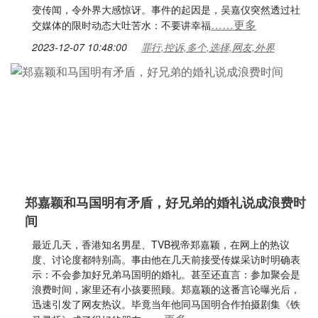
变传闻，令外界大感惊讶。事件的起因是，吴嘉仪突然透过社
……更多
交媒体的限时动态大吐苦水：不要讲幸福
2023-12-07 10:48:00
罪行,控诉,多个,选择,网友,外界
郑嘉颖和马国明有矛盾，好兄弟的婚礼说成浪费时
间
最近几天，香港知名男星、TVB视帝郑嘉颖，在网上的热议
度、讨论度都特别高。事由他在几天前接受传媒采访时明确表
示：不会参加好兄弟马国明的婚礼。甚至还直言：参加聚会是
浪费时间，家里还有小孩要照顾。郑嘉颖的这番言论曝光后，
迅速引发了网友热议。毕竟当年他同马国明合作拍摄剧集《铁