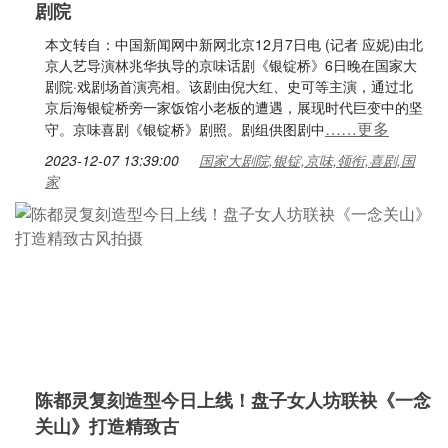
剧院
本文转自：中国新闻网中新网北京12月7日电 (记者 应妮)由北
京人艺导演林兆华执导的京味话剧《银锭桥》6日晚在国家大
剧院·戏剧场首演亮相。该剧由倪大红、史可等主演，通过北
京后海银锭桥旁一家饭馆小老板的遭遇，展现时代巨变中的坚
……更多
守。京味喜剧《银锭桥》剧照。剧组供图剧中
2023-12-07 13:39:00
国家大剧院,银锭,京味,领衔,喜剧,国
家
陈都灵复刻造型今日上线！盘子女人坊联袂《一念
关山》打造精致古