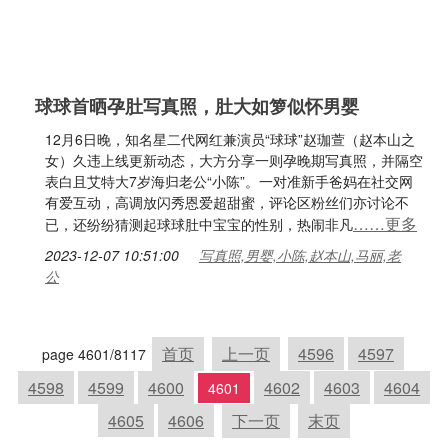
球球首晒孕肚写真照，肚大如箩似怀男婴
12月6日晚，知名星二代网红兼演员“球球”赵珈萱（赵本山之
女）久违上线更新动态，大方分享一则孕晚期写真照，并隔空
表白且艾特大7岁海归老公“小陈”。一对准新手爸妈在社交网
有爱互动，高调放闪秀恩爱超甜蜜，评论区粉丝们亦讨论不
……更多
已，还纷纷猜测起球球肚中宝宝的性别，热闹非凡
2023-12-07 10:51:00
写真照,男婴,小陈,赵本山,马丽,老
公
首页
上一页
4596
4597
page 4601/8117
4598
4599
4600
4602
4603
4604
4601
4605
4606
下一页
末页