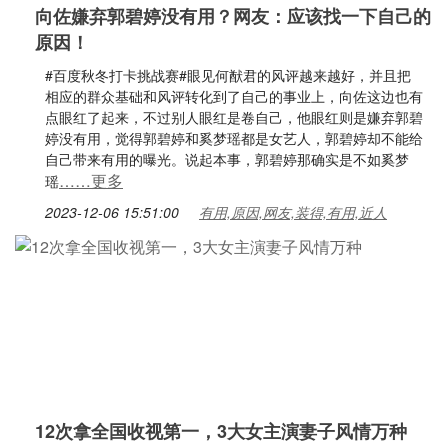
向佐嫌弃郭碧婷没有用？网友：应该找一下自己的
原因！
#百度秋冬打卡挑战赛#眼见何猷君的风评越来越好，并且把
相应的群众基础和风评转化到了自己的事业上，向佐这边也有
点眼红了起来，不过别人眼红是卷自己，他眼红则是嫌弃郭碧
婷没有用，觉得郭碧婷和奚梦瑶都是女艺人，郭碧婷却不能给
自己带来有用的曝光。说起本事，郭碧婷那确实是不如奚梦
……更多
瑶
2023-12-06 15:51:00
有用,原因,网友,装得,有用,近人
12次拿全国收视第一，3大女主演妻子风情万种