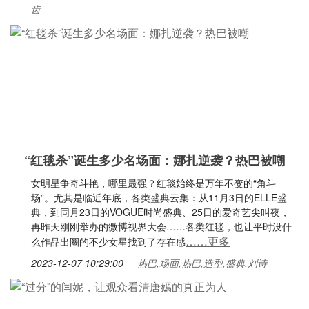
齿
“红毯杀”诞生多少名场面：娜扎逆袭？热巴被嘲
女明星争奇斗艳，哪里最强？红毯始终是万年不变的“角斗
场”。尤其是临近年底，各类盛典云集：从11月3日的ELLE盛
典，到同月23日的VOGUE时尚盛典、25日的爱奇艺尖叫夜，
再昨天刚刚举办的微博视界大会……各类红毯，也让平时没什
……更多
么作品出圈的不少女星找到了存在感
2023-12-07 10:29:00
热巴,场面,热巴,造型,盛典,刘诗