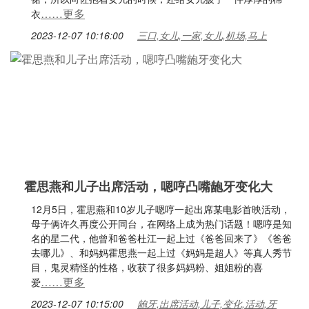
……更多
衣
2023-12-07 10:16:00
三口,女儿,一家,女儿,机场,马上
霍思燕和儿子出席活动，嗯哼凸嘴龅牙变化大
12月5日，霍思燕和10岁儿子嗯哼一起出席某电影首映活动，
母子俩许久再度公开同台，在网络上成为热门话题！嗯哼是知
名的星二代，他曾和爸爸杜江一起上过《爸爸回来了》《爸爸
去哪儿》、和妈妈霍思燕一起上过《妈妈是超人》等真人秀节
目，鬼灵精怪的性格，收获了很多妈妈粉、姐姐粉的喜
……更多
爱
2023-12-07 10:15:00
龅牙,出席活动,儿子,变化,活动,牙