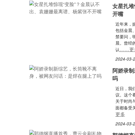
女星扎堆
开嘴
近年来，
包括金晨
禁要问，
晨。曾经
……更
认
2024-03-2
阿娇录制
吗
近日，我
议。这个
关于时尚
面都备受
更多
2024-03-2