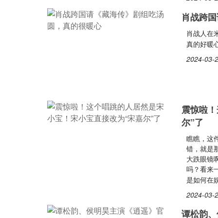
肖战跨国
肖战人在
真的好暖
2024-03-2
震惊啦！
尔”了
瞧瞧，这
错，就是
大跌眼镜
吗？看来
是如何在
2024-03-2
谭松韵、