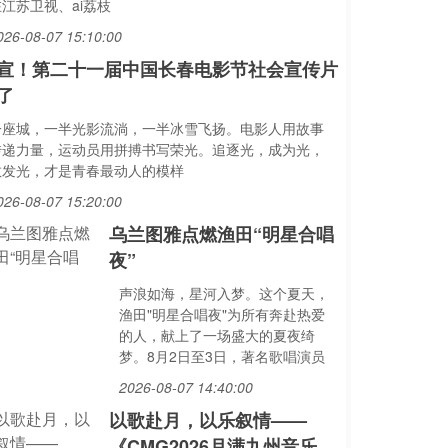
江苏卫视、ai荔枝
026-08-07 15:10:00
宣！第二十一届中国长春电影节社会宣传片
了
一座城，一半光影流淌，一半冰雪飞扬。电影人用故事
传递力量，运动员用拼搏书写荣光。追逐光，成为光，
散发光，才是青春最动人的模样
026-08-07 15:20:00
乌兰图雅点燃渔田“明星合唱
夜”
声浪如海，星河入梦。这个夏天，
渔田"明星合唱夜"为所有奔赴热爱
的人，献上了一场盛大的夏夜绮
梦。8月2日至3日，著名歌唱演员
2026-08-07 14:40:00
以歌赴月，以乐叙情——
《CMG2026月满九州音乐