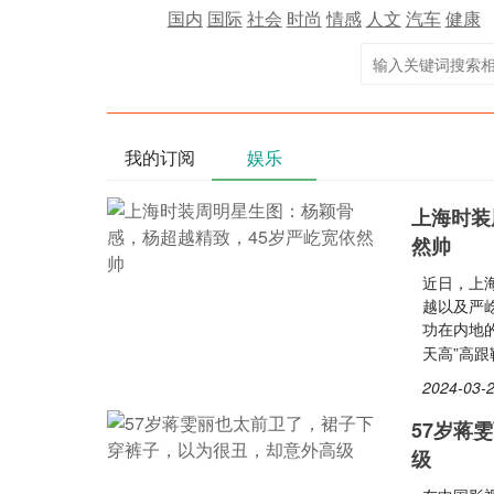
国内
国际
社会
时尚
情感
人文
汽车
健康
我的订阅
娱乐
上海时装
然帅
近日，上海
越以及严屹
功在内地
天高”高
2024-03-2
57岁蒋
级