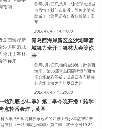
鲁网8月7日讯八月，让篮球点燃城
市热情！我们在临沂，等你来呐喊
助威！（鲁网记者）责任编辑：王
军
2026-08-07 14:44:00
青岛西海岸新区金沙滩啤酒
城舞力全开！舞林大会等你
来
鲁网8月7日讯相约金沙滩，醉美西
海岸。第36届青岛国际啤酒节西海
岸会场精彩不断，诚邀四海宾朋共
赴这场山海之间的夏日之约
2026-08-07 15:20:00
一站到底·少年季》第二季今晚开播！跨学
考点轮番轰炸，黄圣
由科大讯飞AI学习机独家冠名的江苏卫视少年益智科普
答题节目《一站到底·少年季》第二季，将于今日19:30