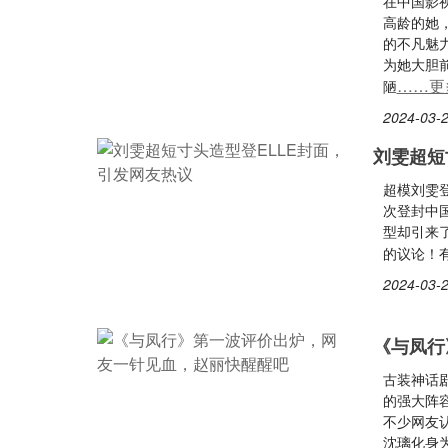
在中国影
高龄的她
的不凡魅
为她大胆
……更
陋
2024-03-2
刘雯超短
超模刘雯登
次登封中
型却引来
的议论！
2024-03-2
《与凤行
古装神话剧
的强大阵
不少网友
沈璃化身