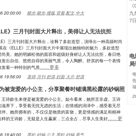
6 20:00:00
晓光,晓光,搜狐,背着,配文,中大
LLE》三月刊封面大片释出，美得让人无法抗拒
LLE》三月刊封面大片释出，诠释了多款造型，演绎出一种高级时尚
淇在《ELLE》三月刊封面大片中展现出她独特的魅力，多款造型
时尚美。她的明媚松弛的面容和超级好身材让人无法抗拒，春日艳
电
散发出自信、悠然自得的美丽气质，令人陶醉。舒淇的每一个表情
局
……更多
散发着一种特别的气质
6 19:56:00
美得,月刊,舒淇,封面,大片,舒淇
为被宠爱的小公主，分享聚餐时铺满黑松露的砂锅照
2
，王诗龄生来便是被宠爱的小公主。如今看来，她所言非虚。王诗
的滋养下，享受着无忧无虑的生活；在情感的润泽中，感受着无尽
陪伴。她所拥有的，不仅仅是物质的富饶，更是情感的满足和精神
……更
这样的王诗龄，无疑是人生赢家，三点全占，尽享人生美好
6 19:40:00
黑松,砂锅,公主,黑松,砂锅,香气