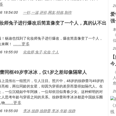
多
2
6 19:54:00
一针,一波,评价,网友,特效,制作
爱
强
妆师兔子进行爆改后简直像变了一个人，真的认不出
啦！杨迪也找到了化妆师兔子进行爆改，爆改简直像变了一个人，
……更多
出来啊！
2
6 19:55:00
化妆师,兔子,化妆,个人
【
今
静蕾同框49岁李冰冰，仅1岁之差却像隔辈人
络上流传出一组照片，引人注目。照片中，48岁的徐静蕾与49岁的
框亮相，两位同龄的女星，却因为穿搭的差异而显得如隔代人。在
2
上，一位沉稳如中年阿姨，一位却依旧似青春少女。这种鲜明的对
让人思考年龄与穿搭之间的关系。徐静蕾和李冰冰都是中国娱乐圈
……更多
人物
6 19:55:00
李冰,徐静,徐静蕾,李冰,年龄,徐静