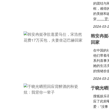
的团结与
框，难得
的美丽和
……更
穿
2024-03-2
韩安冉挺
回家
在中国的
他们带着
系列喜事
她的生活
的情绪价
2024-03-2
于晓光晒
搜狐娱乐
应了此前
爱：“没