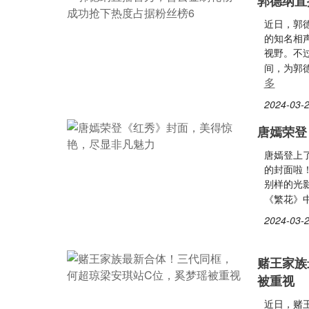
郭德纲直
近日，郭
的知名相
视野。不
间，为郭
多
2024-03-2
唐嫣荣登
唐嫣登上
的封面啦
别样的光
《繁花》
2024-03-2
赌王家族
被重视
近日，赌