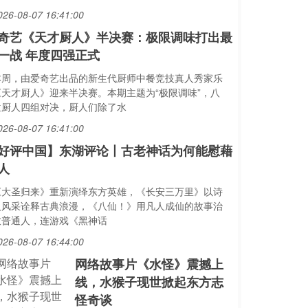
026-08-07 16:41:00
奇艺《天才厨人》半决赛：极限调味打出最
一战 年度四强正式
本周，由爱奇艺出品的新生代厨师中餐竞技真人秀家乐
《天才厨人》迎来半决赛。本期主题为“极限调味”，八
位厨人四组对决，厨人们除了水
026-08-07 16:41:00
好评中国】东湖评论丨古老神话为何能慰藉
人
《大圣归来》重新演绎东方英雄，《长安三万里》以诗
人风采诠释古典浪漫，《八仙！》用凡人成仙的故事治
愈普通人，连游戏《黑神话
026-08-07 16:44:00
网络故事片《水怪》震撼上
线，水猴子现世掀起东方志
怪奇谈