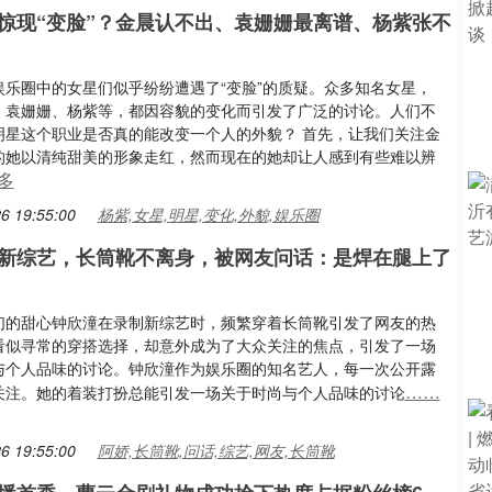
惊现“变脸”？金晨认不出、袁姗姗最离谱、杨紫张不
娱乐圈中的女星们似乎纷纷遭遇了“变脸”的质疑。众多知名女星，
、袁姗姗、杨紫等，都因容貌的变化而引发了广泛的讨论。人们不
明星这个职业是否真的能改变一个人的外貌？ 首先，让我们关注金
的她以清纯甜美的形象走红，然而现在的她却让人感到有些难以辨
多
6 19:55:00
杨紫,女星,明星,变化,外貌,娱乐圈
新综艺，长筒靴不离身，被网友问话：是焊在腿上了
们的甜心钟欣潼在录制新综艺时，频繁穿着长筒靴引发了网友的热
看似寻常的穿搭选择，却意外成为了大众关注的焦点，引发了一场
与个人品味的讨论。钟欣潼作为娱乐圈的知名艺人，每一次公开露
……
关注。她的着装打扮总能引发一场关于时尚与个人品味的讨论
6 19:55:00
阿娇,长筒靴,问话,综艺,网友,长筒靴