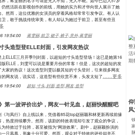
视界，蒋雯丽的名字可谓是无人不知，无人不晓。如今已迈入57岁
，仍然活跃在影视创作的前线，用她的实力和才华向世人展示了她
力。然而，这位优雅的女演员的穿着风格却常常引发争议。有人认
前卫，敢于挑战传统审美，有人却认为她过于前卫，甚至有些丑
多
6 19:54:00
蒋雯丽,前卫,裙子,裤子,意外,蒋雯丽
寸头造型登ELLE封面，引发网友热议
上ELLE三月开季刊封面，以超短的寸头造型登场！这已是她第16
国版ELLE，刘雯可以说是重要月份的常客！但是，这次的超短的发
了大家的热议！这次造型刘雯以极其短的寸头登封，引来很多网友
……更多
有的网友说，说实话，这造型有些欣赏不来，头发太短了
6 19:54:00
超短,寸头,封面,造型,网友,造型
仰
》第一波评价出炉，网友一针见血，赵丽快醒醒吧
风
《与凤行》自上线以来，凭借着85花top赵丽颖和林更新再续前缘
容，热度持续攀升。然而，该剧的特效表现却引发了观众的争议，
认为特效过于拉胯，甚至被指为“网游效果”。剧中，赵丽颖扮演的
为一只凤凰，形象十分可爱。然而，观众对于特效的评价却并不