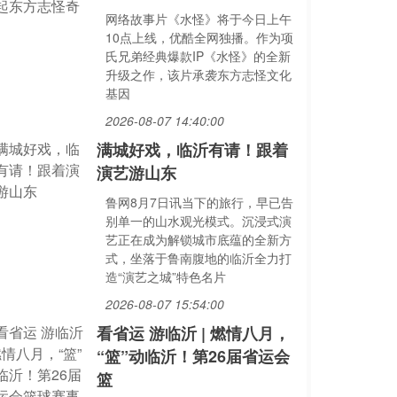
网络故事片《水怪》将于今日上午
10点上线，优酷全网独播。作为项
氏兄弟经典爆款IP《水怪》的全新
升级之作，该片承袭东方志怪文化
基因
2026-08-07 14:40:00
满城好戏，临沂有请！跟着
演艺游山东
鲁网8月7日讯当下的旅行，早已告
别单一的山水观光模式。沉浸式演
艺正在成为解锁城市底蕴的全新方
式，坐落于鲁南腹地的临沂全力打
造“演艺之城”特色名片
2026-08-07 15:54:00
看省运 游临沂 | 燃情八月，
“篮”动临沂！第26届省运会
篮