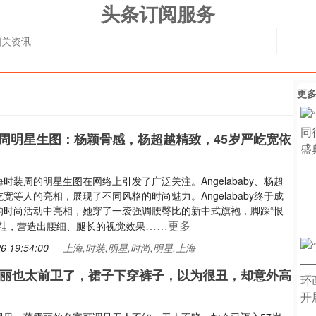
头条订阅服务
更
周明星生图：杨颖骨感，杨超越精致，45岁严屹宽依
时装周的明星生图在网络上引发了广泛关注。Angelababy、杨超
宽等人的亮相，展现了不同风格的时尚魅力。Angelababy终于成
的时尚活动中亮相，她穿了一袭强调腰臀比的新中式旗袍，脚踩“恨
……更多
跟鞋，营造出腰细、腿长的视觉效果
6 19:54:00
上海,时装,明星,时尚,明星,上海
雯丽也太前卫了，裙子下穿裤子，以为很丑，却意外高