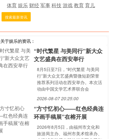
体育
娱乐
财经
军事
科技
游戏
教育
育儿
搜索最新资讯
多关于
娱乐
的资讯：
“时代繁星 与美同行”新大众
文艺盛典在西安举行
8月5日至7日，“时代繁星 与美同
行”新大众文艺盛典暨微短剧荣誉
推荐系列活动在西安举办。本次活
动由中国文学艺术界联合会
2026-08-07 20:25:00
“方寸忆初心——红色经典连
环画手稿展”在榕开展
2026年8月5日，由福州市文化和
旅游局主办、福州市美术馆承办、