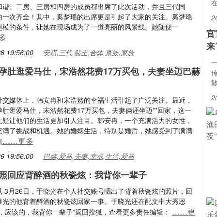
在
和谐。二房、三房和四房的成员都出席了此次活动，并且三代同
的一次齐全！其中，奚梦瑶的出席更是引起了大家的关注。奚梦瑶
2
超模的条件，让她在现场成为了一道亮丽的风景线。她随便一
官
多
来
6 19:56:00
安琪,三代,赌王,合体,家族,家族
孕肚逛爱马仕，宋浩然花费17万买包，夫妻坐迈巴赫
2
社交媒体上，韩安冉和宋浩然的幸福生活引起了广泛关注。最近，
孕肚逛爱马仕，宋浩然花费17万买包，夫妻俩还坐迈**回家，这一
无疑让他们的生活更加引人注目。韩安冉，一个充满活力的女性，
充满了挑战和机遇。她的婚姻生活，特别是婚后，她感受到了满满
……更多
值
6 19:56:00
巴赫,爱马,夫妻,幸福,生活,爱马
照回应背醉酒的秋瓷炫：我背你一辈子
讯 3月26日，于晓光在个人社交账号晒出了背着秋瓷炫的照片，回
曝光的他背着醉酒的秋瓷炫回家一事。于晓光还在配文中大秀恩
……更
事，应该的，我背你一辈子”返回搜狐，查看更多责任编辑：