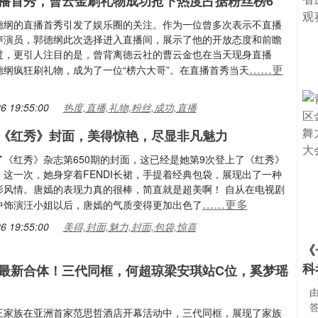
播首秀，曹云金刷礼物成功抢下热度占据粉丝榜6
德纲的直播首秀引发了娱乐圈的关注。作为一位曾多次表示不直播
声演员，郭德纲此次选择进入直播间，展示了他的开放态度和前瞻
过，更引人注目的是，曾背离德云社的曹云金也在当天现身直播
……更
德纲疯狂刷礼物，成为了一位“榜六大哥”。在直播首秀当天
6 19:55:00
热度,直播,礼物,粉丝,成功,直播
《红秀》封面，美得惊艳，尽显非凡魅力
了《红秀》杂志第650期的封面，这已经是她第9次登上了《红秀》
！这一次，她身穿着FENDI长裙，手提着经典包袋，展现出了一种
影风情。唐嫣的表现力真的很棒，简直就是超美啊！ 自从在电视剧
……更多
中饰演汪小姐以后，唐嫣的气质变得更加出色了
6 19:55:00
美得,封面,魅力,封面,包袋,惊喜
《
科
最新合体！三代同框，何超琼梁安琪站C位，奚梦瑶
王家族在亚洲首家范思哲酒店开幕活动中，三代同框，展现了家族