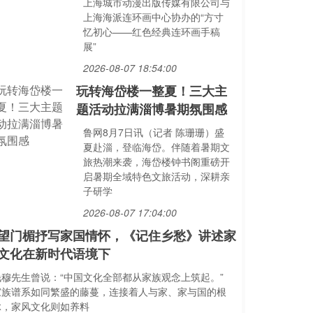
上海城市动漫出版传媒有限公司与
上海海派连环画中心协办的“方寸
忆初心——红色经典连环画手稿
展”
2026-08-07 18:54:00
玩转海岱楼一整夏！三大主
题活动拉满淄博暑期氛围感
鲁网8月7日讯（记者 陈珊珊）盛
夏赴淄，登临海岱。伴随着暑期文
旅热潮来袭，海岱楼钟书阁重磅开
启暑期全域特色文旅活动，深耕亲
子研学
2026-08-07 17:04:00
望门楣抒写家国情怀，《记住乡愁》讲述家
文化在新时代语境下
钱穆先生曾说：“中国文化全部都从家族观念上筑起。”
家族谱系如同繁盛的藤蔓，连接着人与家、家与国的根
脉，家风文化则如养料