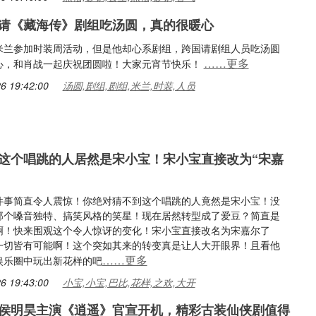
请《藏海传》剧组吃汤圆，真的很暖心
米兰参加时装周活动，但是他却心系剧组，跨国请剧组人员吃汤圆
……更多
心，和肖战一起庆祝团圆啦！大家元宵节快乐！
6 19:42:00
汤圆,剧组,剧组,米兰,时装,人员
这个唱跳的人居然是宋小宝！宋小宝直接改为“宋嘉
件事简直令人震惊！你绝对猜不到这个唱跳的人竟然是宋小宝！没
那个嗓音独特、搞笑风格的笑星！现在居然转型成了爱豆？简直是
啊！快来围观这个令人惊讶的变化！宋小宝直接改名为宋嘉尔了
一切皆有可能啊！这个突如其来的转变真是让人大开眼界！且看他
……更多
娱乐圈中玩出新花样的吧
6 19:43:00
小宝,小宝,巴比,花样,之欢,大开
侯明昊主演《逍遥》官宣开机，精彩古装仙侠剧值得