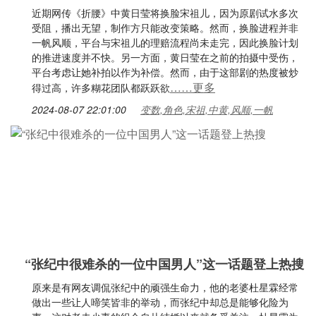
近期网传《折腰》中黄日莹将换脸宋祖儿，因为原剧试水多次
受阻，播出无望，制作方只能改变策略。然而，换脸进程并非
一帆风顺，平台与宋祖儿的理赔流程尚未走完，因此换脸计划
的推进速度并不快。另一方面，黄日莹在之前的拍摄中受伤，
平台考虑让她补拍以作为补偿。然而，由于这部剧的热度被炒
……更多
得过高，许多糊花团队都跃跃欲
2024-08-07 22:01:00
变数,角色,宋祖,中黄,风顺,一帆
“张纪中很难杀的一位中国男人”这一话题登上热搜
原来是有网友调侃张纪中的顽强生命力，他的老婆杜星霖经常
做出一些让人啼笑皆非的举动，而张纪中却总是能够化险为