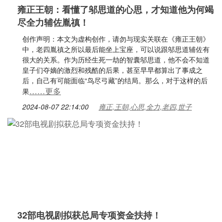
雍正王朝：看懂了邬思道的心思，才知道他为何竭
尽全力辅佐胤禛！
创作声明：本文为虚构创作，请勿与现实关联在《雍正王朝》
中，老四胤禛之所以最后能坐上宝座，可以说跟邬思道辅佐有
很大的关系。作为历经生死一劫的智囊邬思道，他不会不知道
皇子们夺嫡的激烈和残酷的后果，甚至早早都算出了事成之
后，自己有可能面临“鸟尽弓藏”的结局。那么，对于这样的后
……更多
果
2024-08-07 22:14:00
雍正,王朝,心思,全力,老四,世子
32部电视剧拟获总局专项资金扶持！