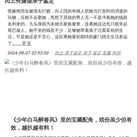
闰土劈腿做亲子鉴定
恨嫁艳照女被现实打败，向上找的有钱人把她当打发时间消遣的
玩物，压根不会娶她，而想下屈就的男人无一不是冲着她的钱跟
名利来的。九头身因为未婚夫家族被查，连累她这边也只能夹起
尾巴做人。她手里的钱是不少，足够她带着孩子过着富裕的生
活，可是她还是不甘心，这距离她最初期待的豪门阔太生活差远
……更多
了
2024-08-07 22:53:00
闰土,亲子鉴定,亲子,鉴定,富豪,科班
《少年白马醉春风》里的宝藏配角，戏份虽少但有
效，越扒越有料！