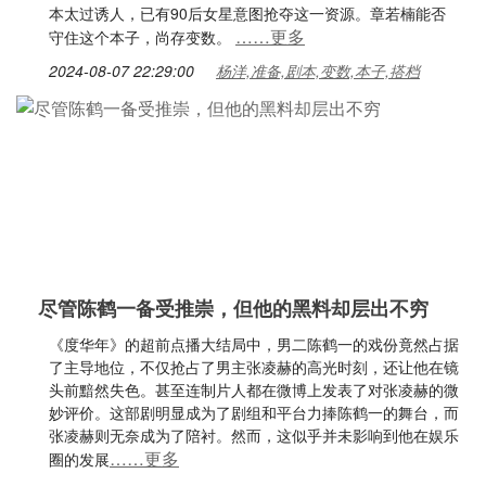
本太过诱人，已有90后女星意图抢夺这一资源。章若楠能否
……更多
守住这个本子，尚存变数。
2024-08-07 22:29:00
杨洋,准备,剧本,变数,本子,搭档
尽管陈鹤一备受推崇，但他的黑料却层出不穷
《度华年》的超前点播大结局中，男二陈鹤一的戏份竟然占据
了主导地位，不仅抢占了男主张凌赫的高光时刻，还让他在镜
头前黯然失色。甚至连制片人都在微博上发表了对张凌赫的微
妙评价。这部剧明显成为了剧组和平台力捧陈鹤一的舞台，而
张凌赫则无奈成为了陪衬。然而，这似乎并未影响到他在娱乐
……更多
圈的发展