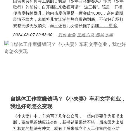
由侯明昊和何与主演的古装剧《少年白马醉春风》作为《少年
歌行》的前传，自开播以来收视可谓“一波三折”。该剧一开播
便热度持续攀升，站内热度值更是一度突破10000，奈何后期
剧情不给力，未能将儿女江湖的热血贯彻到底，不仅好几场打
……更多
戏都无缘无故消失，而且还被儿女情长拖了后腿
2024-08-07 22:53:00
戏份,配角,宝藏,白马,春风,少年
自媒体工作室赚钱吗？《小夫妻》车莉文字创业，
我也好奇怎么变现
《小夫妻》中，车莉写了几年公众号，一些内容要作为图书出
版，责编觉得她应该会红，新书销量果然不错，后来因为出版
社和她的想法有冲突，就有了后来成立个人工作室的创业结