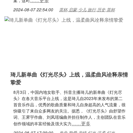
……更多
案，这时
2024-08-07 22:54:00
茶杯,启蒙,少儿,旅行,历史,茶杯
琦儿新单曲《灯光尽头》上线，温柔曲风诠释亲情
挚爱
8月3日，中国内地女歌手、抖音主播琦儿的新单曲《灯光尽
头》在各大音乐平台上线，这是琦儿自2023年来发布的第二
首音乐作品，优秀的歌曲质量和琦儿自身超高的人气流量，很
快吸引了来自众多网友的关注。据悉，《灯光尽头》由舒望作
词、王霁宇作曲、刘凤瑶编曲并担任制作人，主创团队在音乐
……更多
创作领域的丰富经验及强大实力
2024-08-07 17:39:00
单曲,挚爱,亲情,灯光,温柔,灯光