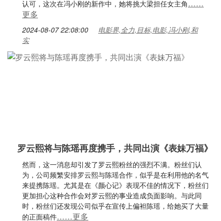
……
认可，这次在冯小刚的新作中，她将挑大梁担任女主角
更多
2024-08-07 22:08:00
电影界,全力,目标,电影,冯小刚,和
实
罗云熙将与陈瑶再度携手，共同出演《表妹万福》
然而，这一消息却引发了罗云熙粉丝的强烈不满。粉丝们认
为，公司频繁安排罗云熙与陈瑶合作，似乎是在利用他的名气
来提携陈瑶。尤其是在《颜心记》表现不佳的情况下，粉丝们
更加担心这种合作会对罗云熙的事业造成负面影响。与此同
时，粉丝们还发现公司似乎在宣传上偏袒陈瑶，给她买了大量
……更多
的正面稿件