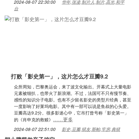
2024-08-07 22:30:00
华年,张凌,制片人,制片,高光,和平
台
打败「影史第一」，这片怎么才豆瓣9.2
众所周知，巴黎奥运会，来了波文化输出。开幕式上大量电影
元素被细扒，也带火了新浪潮。不过，法国可不只有慢节奏、
感性的知识分子电影。也有不少留名影史的类型片经典，甚至
一度影响了好莱坞电影。其中有一部可以说是鱼叔的心头爱。
豆瓣高达9.2分。很多影迷心中，它吊打曾号称「影史第一」
……更多
的《肖申克的救赎》
2024-08-07 22:51:00
影史,豆瓣,狱友,斯帕,牢房,典狱