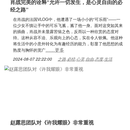
肖战完美的诠释“允许一切发生，是心灵自由的必
经之路”
在肖战的法国VLOG中，他遭遇了一场小小的“可乐雨”——一
位少女不慎让手中的可乐飞溅，溅了他一身。面对这突如其来
的插曲，肖战并未显露苦恼之色，反而以一种欣赏的态度对
待。这种从容不迫、乐观向上的心态，实在令人钦佩。他这种
将生活中的小意外转化为有趣经历的能力，彰显了他思想的成
……更多
熟度与胸怀的宽广
2024-08-07 22:22:00
之路,必经,心灵,自由,态度,生活
赵露思团队对《许我耀眼》非常重视