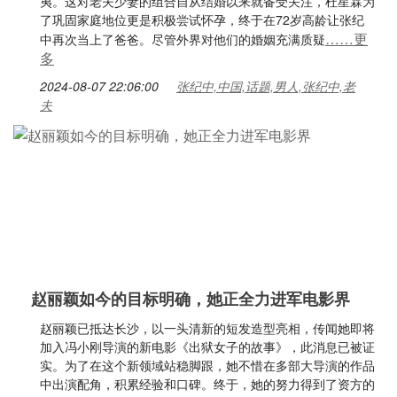
夷。这对老夫少妻的组合自从结婚以来就备受关注，杜星霖为
了巩固家庭地位更是积极尝试怀孕，终于在72岁高龄让张纪
……更
中再次当上了爸爸。尽管外界对他们的婚姻充满质疑
多
2024-08-07 22:06:00
张纪中,中国,话题,男人,张纪中,老
夫
赵丽颖如今的目标明确，她正全力进军电影界
赵丽颖已抵达长沙，以一头清新的短发造型亮相，传闻她即将
加入冯小刚导演的新电影《出狱女子的故事》，此消息已被证
实。为了在这个新领域站稳脚跟，她不惜在多部大导演的作品
中出演配角，积累经验和口碑。终于，她的努力得到了资方的