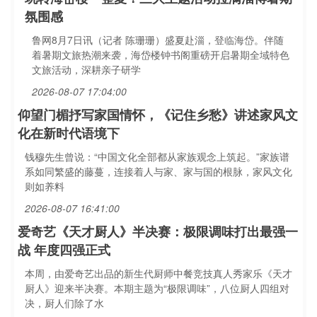
氛围感
鲁网8月7日讯（记者 陈珊珊）盛夏赴淄，登临海岱。伴随
着暑期文旅热潮来袭，海岱楼钟书阁重磅开启暑期全域特色
文旅活动，深耕亲子研学
2026-08-07 17:04:00
仰望门楣抒写家国情怀，《记住乡愁》讲述家风文
化在新时代语境下
钱穆先生曾说：“中国文化全部都从家族观念上筑起。”家族谱
系如同繁盛的藤蔓，连接着人与家、家与国的根脉，家风文化
则如养料
2026-08-07 16:41:00
爱奇艺《天才厨人》半决赛：极限调味打出最强一
战 年度四强正式
本周，由爱奇艺出品的新生代厨师中餐竞技真人秀家乐《天才
厨人》迎来半决赛。本期主题为“极限调味”，八位厨人四组对
决，厨人们除了水