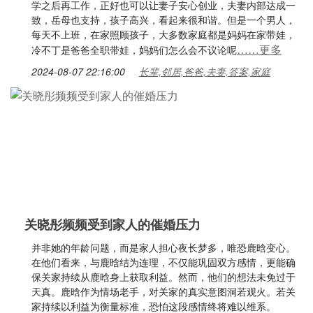
学之后再工作，正好也可以让妻子安心创业，夫妻内部达成一
致，岳母也支持，孩子高兴，看起来很和谐。但是一个男人，
每天不上班，在家照顾孩子，大多数家庭都是妈妈在家带娃，
……更多
冷不丁是爸爸全职带娃，妈妈们怎么会不议论呢
2024-08-07 22:16:00
长辈,邻居,爸爸,夫妻,答案,家庭
关晓彤频频受到家人的催婚压力
并非她的年龄问题，而是家人担心夜长梦多，唯恐鹿晗变心。
在他们看来，与鹿晗结为连理，不仅能巩固双方感情，更能确
保关家持续从鹿晗身上获取利益。然而，他们的想法未免过于
天真。鹿晗作为情场老手，对关家的真实意图洞若观火。若关
家持续以利益为衡量标准，恐怕这段感情终将难以维系。