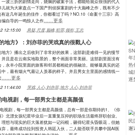
，一波三折的剧情走向，烧脑的破案手法，都能给观众很强的代入
婷儿就为大家盘点一下国产刑侦探案剧的十大巅峰之作，既有不少
也有这几年诞生的佳作，你都看过了吗？NO.10《命案十三宗》高
……更多
自编自导的一鸣惊人之作
2 12:15:00
悬疑,尺度,巅峰,犯罪,领衔,王志
的地方》：刘亦菲的哭戏真的很戳人心
的地方》播出之后收到了非常好的效果，这部剧是难得一见的慢节
，并且是在云南实地取景的，整个画面非常美丽。这部剧里面没有
会，永丰小院里面的旅客和邻居都相处的很融洽。能够最真实的还
活中，最有烟火气最让人羡慕的样子。并且男女主里面的感情线一
……更多
套
2 11:44:00
哭戏,人心,刘亦菲,地方,人心,刘亦菲
的电视剧，每一部男女主都是高颜值
的电视剧，每一部男女主都是高颜值，总有一部是你期待的1、《你
丽》北漂女孩纪星毕业后一直重复压抑的职场生活最终辞职创业。
，理想与现实的巨⼤落差犹如⼀记闷棍，砸得纪星头昏眼花，但她
放弃，最终成功拉到投资⼈韩廷⼊伙，二⼈能否联⼿共攀中国AI医
……更多