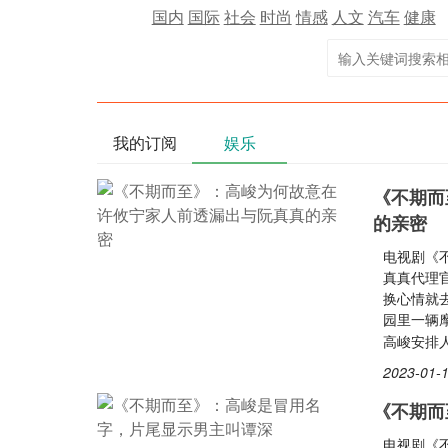
国内
国际
社会
时尚
情感
人文
汽车
健康
我的订阅
娱乐
《不期而
的亲密
电视剧《
真真代理
换心情就
园里一辆
高峻安排
2023-01-1
《不期而
电视剧《