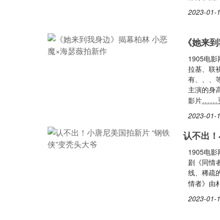
2023-01-1
《她来到
1905电
拉基、联
有、、、
主演的身
……
影片
2023-01-1
认不出！
1905电
剧《同情
线、稀疏
情者》由
2023-01-1