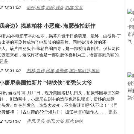
2 13:31:00
影院,模式,影院,观众,影城,零食
我身边》揭幕柏林 小恶魔×海瑟薇拍新作
影网讯柏林电影节举办在即，揭幕片也于日前确定。最终，由彼得·丁
袂出演的喜剧片成为了电影节的揭幕片。同时参演本片的还
等人。该片由丽贝卡·米勒自编自导，是一部爱情喜剧片。仅从两位
高设定来看，这或许将会是一部以肢体喜剧为主，语言喜剧为辅的
更多
2 13:31:00
柏林,新作,恶魔,金熊奖,国际电影节,电影
小唐尼美国拍新片 “钢铁侠”变秃头大爷
影网讯 当地时间1月11日，现身美国洛杉矶街头，拍摄韩国导演的新
者》。剧透照中，小唐尼在剧中的造型也得以曝光，后移的发际
的头发、红色的发色，造型大改变，不少影迷直呼“认不出！”《同
……更多
朴赞郁和（《古尔德的32个短片》）担任导演和运作人
2 13:31:00
唐尼,秃头,美国,大爷,新片,钢铁