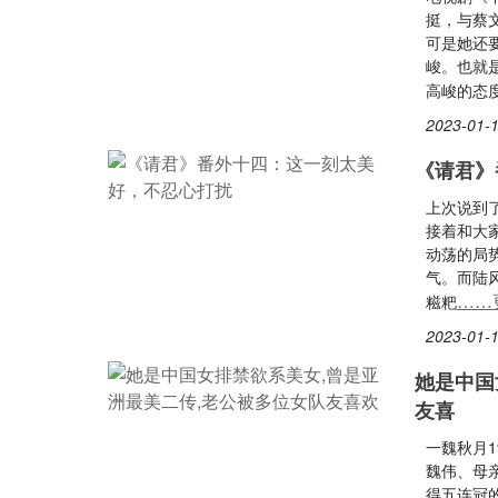
挺，与蔡
可是她还
峻。也就
高峻的态
2023-01-1
《请君》
上次说到
接着和大
动荡的局
气。而陆
……
糍粑
2023-01-1
她是中国
友喜
一魏秋月1
魏伟、母
得五连冠