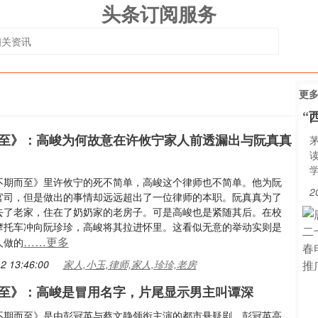
头条订阅服务
更
“
至》：高峻为何故意在许攸宁家人前透漏出与阮真真
不期而至》里许攸宁的死不简单，高峻这个律师也不简单。他为阮
2
官司，但是做出的事情却远远超出了一位律师的本职。阮真真为了
去了老家，住在了奶奶家的老房子。可是高峻也是紧随其后。在校
摩托车冲向阮珍珍，高峻将其拉进怀里。这看似无意的举动实则是
……更多
人做的
2 13:46:00
家人,小玉,律师,家人,珍珍,老房
至》：高峻是冒用名字，片尾显示男主叫谭深
不期而至》是由彭冠英与蔡文静领衔主演的都市悬疑剧，彭冠英高