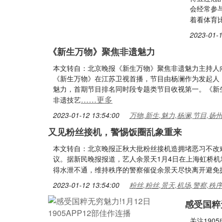
会经常参
着看体育
2023-01-1
《新生万物》聚焦非遗魅力
本文转自：北京晚报《新生万物》聚焦非遗魅力主持人
《新生万物》在江苏卫视首播，节目由杨澜作为发起人
魅力，首期节目排名同时段专题类节目收视第一。《新
……更多
非遗技艺
2023-01-12 13:54:00
万物,新生,魅力,杨澜,节目,扬
又见粉丝接机，警惕饭圈乱象重来
本文转自：北京晚报正秋大批粉丝接机造拥堵恶习不改
议。据新民晚报报道，艺人余景天1月4日在上海虹桥
得水泄不通，维持秩序的警察催促余景天尽快离开避免
2023-01-12 13:54:00
粉丝,粉丝,景天,机场,警察,秩
感受国粹无
关注190