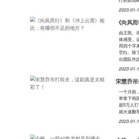
疗的新⾼
2023-01-1
《向风而
由王凯、
体感受。
用四个字
空白。除
出团队作
2023-01-1
宋慧乔吊
一个月前
举拿下韩
超5万人
就火速翻车
2023-01-1