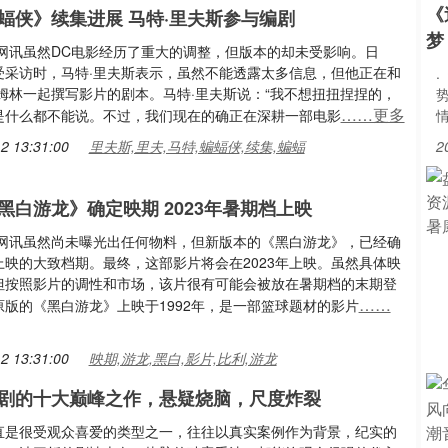
《
蝠侠》续集进展 马特·里夫斯参与编剧
梦
影网讯虽然DC电影经历了重大的调整，但版本的却未受影响。日
受采访时，马特·里夫斯表示，虽然不能透露太多信息，但他正在和
汤姆林一起撰写影片的剧本。马特·里夫斯说：“我不想扭扭捏捏的，
……更多
是什么都不能说。不过，我们现在的确正在深耕一部电影
2 13:31:00
里夫斯,里夫,马特,蝙蝠侠,续集,蝙蝠
2
黑白游龙》确定映期 2023年暑期档上映
电影网讯虽然尚未曝光出任何物料，但新版本的《黑白游龙》，已经确
上映的大致档期。最终，这部影片将会在2023年上映。虽然具体映
但按照影片的调性和市场，该片很有可能会被放在暑期档的末期登
……
原版的《黑白游龙》上映于1992年，是一部篮球题材的影片
2 13:31:00
映期,游龙,黑白,影片,比利,游龙
剧的十大巅峰之作，悬疑烧脑，尺度炸裂
直是很受观众喜爱的类型之一，往往以真实案例作为背景，纪实的