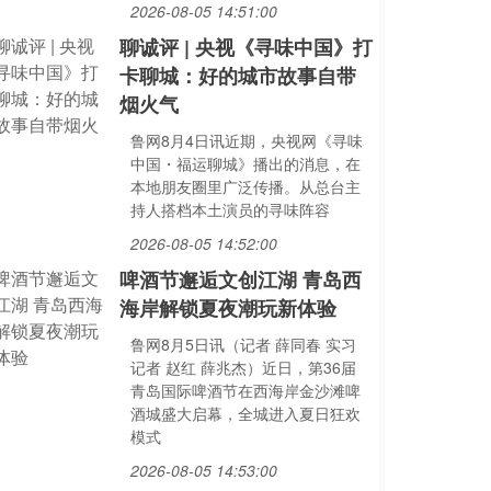
2026-08-05 14:51:00
聊诚评 | 央视《寻味中国》打
卡聊城：好的城市故事自带
烟火气
鲁网8月4日讯近期，央视网《寻味
中国・福运聊城》播出的消息，在
本地朋友圈里广泛传播。从总台主
持人搭档本土演员的寻味阵容
2026-08-05 14:52:00
啤酒节邂逅文创江湖 青岛西
海岸解锁夏夜潮玩新体验
鲁网8月5日讯（记者 薛同春 实习
记者 赵红 薛兆杰）近日，第36届
青岛国际啤酒节在西海岸金沙滩啤
酒城盛大启幕，全城进入夏日狂欢
模式
2026-08-05 14:53:00