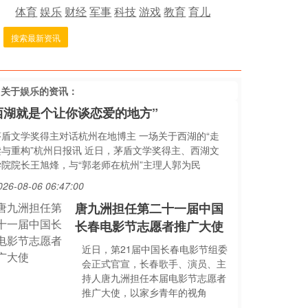
体育
娱乐
财经
军事
科技
游戏
教育
育儿
搜索最新资讯
多关于
娱乐
的资讯：
西湖就是个让你谈恋爱的地方”
茅盾文学奖得主对话杭州在地博主 一场关于西湖的“走
读与重构”杭州日报讯 近日，茅盾文学奖得主、西湖文
学院院长王旭烽，与“郭老师在杭州”主理人郭为民
026-08-06 06:47:00
唐九洲担任第二十一届中国
长春电影节志愿者推广大使
近日，第21届中国长春电影节组委
会正式官宣，长春歌手、演员、主
持人唐九洲担任本届电影节志愿者
推广大使，以家乡青年的视角