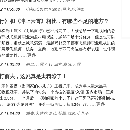
峰?这部剧是许凯和谭松韵主演的
2 11:55:00
电视剧,男女,电视,纪星,松韵,许凯
行》和《冲上云霄》相比，有哪些不足的地方？
谭松韵主演的《向风而行》已经播完了，大概总结一下电视剧的总
这部以飞机师职业为题材电视剧，虽然不是十分优秀，但是也可以
来形容，那就是诚意满满，最起码补充了都市飞机师职业电视剧的
了展示飞机师，机务、空乘、地勤等不同岗位都有所表现，也体现
……更多
战的重要性
2 11:35:00
向风,云霄,而行,地方,向风,云霄
打前夫，这剧真是太精彩了！
，宋仲基携《财阀家的小儿子》王者归来。成为年末最大黑马，一
国收视冠军。并以平均每集一个热搜的强度“入侵”国内市场，豆瓣
打出8.3分。一个月后，《财阀家的小儿子》这匹黑马还没跑到终点
……更多
。 深陷“烂尾风波”，评分一掉再掉，从8.3分→7
2 11:24:00
前夫,宋慧乔,复仇,荣耀,财阀,小儿子