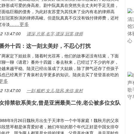
文静形成可爱的身高差。剧中阮真真在突然失去丈夫时手足无措，
要面临巨额的债务，为此好友苏雯为其找来了业内有名的律师高
是彭冠英扮演的律师高峻。但是阮真真不仅没有钱付律师费，还对
……更多
度冷淡
2 13:47:00
谭深,片尾,名字,谭深,冠英,律师
番外十四：这一刻太美好，不忍心打扰
了两家定下娃娃亲，随着时光荏苒，他们的故事还没有结束，下面
家聊一聊《请君》番外十四篇：春去秋来，已经过了不少的年岁，
势越来越平稳。陆灵已经出落成了大姑娘，除了脾气还存了些孩子
风也已经离开了青泉村去学更多的知识。陆炎去买了登登喜欢吃的
更多
2 13:47:00
一刻,糍粑,女儿,陆风,来信,泉村
女排禁欲系美女,曾是亚洲最美二传,老公被多位女队
988年9月26日魏秋月出生于天津市一个中等家庭！魏秋月的父亲
亲段慧琴都是体育爱好者，她们年轻的那个年代正好是中国女排夺
的年代，因为两人都算是女排的球迷。父母喜欢体育，并且平时也