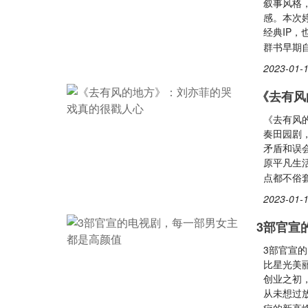
叙事风格
感。本次
经典IP，
群书早期
2023-01-1
《去有风
《去有风
奏田园剧
矛盾和误
原平凡生
点都不俗
2023-01-1
3部官宣
3部官宣
比星光美
创业之初
从未想过