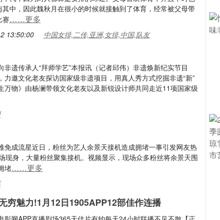
与其中，因此魏秋月在很小的时候就接触到了体育，经常被父母带
……更多
比赛
2 13:50:00
中国女排,二传,亚洲,女排,中国,队友
向非遗传承人“拜师学艺”本报讯（记者邱伟）非遗焕新纪实节目
，力邀文化老友探访国家级非遗项目，用真人秀方式挖掘非遗“新”
生万物》由杨澜带领文化老友以及新锐设计师共同走近11项国家级
州
难免成流星近日，粉丝为艺人余景天接机造成拥堵一事引发网友热
机场现身，大量粉丝聚集接机。视频显示，现场众多粉丝将余景天围
……更多
拥堵
序
穷魅力!1月12日1905APP12部佳作连播
5电影网APP直播剧场365天佳片有约每天24小时联播不见不散【正