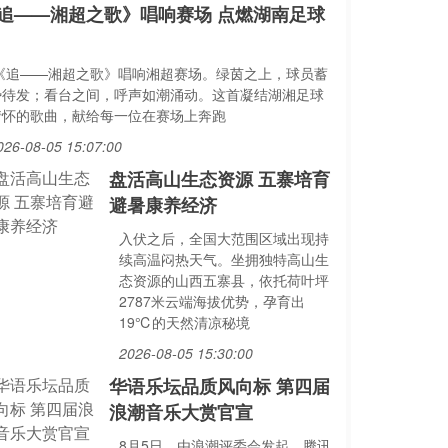
追——湘超之歌》唱响赛场 点燃湖南足球
.《追——湘超之歌》唱响湘超赛场。绿茵之上，球员蓄
势待发；看台之间，呼声如潮涌动。这首凝结湖湘足球
情怀的歌曲，献给每一位在赛场上奔跑
026-08-05 15:07:00
盘活高山生态资源 五寨培育
避暑康养经济
入伏之后，全国大范围区域出现持
续高温闷热天气。坐拥独特高山生
态资源的山西五寨县，依托荷叶坪
2787米云端海拔优势，孕育出
19℃的天然清凉秘境
2026-08-05 15:30:00
华语乐坛品质风向标 第四届
浪潮音乐大赏官宣
8月5日，由浪潮评委会发起、腾讯