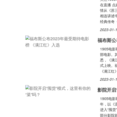
在直播 
情从《苏
相连讲述
经典传奇
2023-01-1
福布斯公
1905电
部电影。
悉，《满
式上映。
《满江红
2023-01-1
影院开启
1905电
年，以《
进入“囤
部分影院