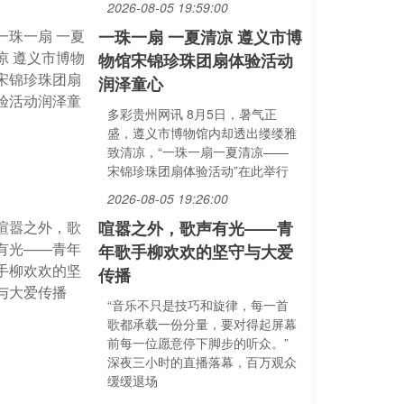
2026-08-05 19:59:00
一珠一扇 一夏清凉 遵义市博
物馆宋锦珍珠团扇体验活动
润泽童心
多彩贵州网讯 8月5日，暑气正
盛，遵义市博物馆内却透出缕缕雅
致清凉，“一珠一扇一夏清凉——
宋锦珍珠团扇体验活动”在此举行
2026-08-05 19:26:00
喧嚣之外，歌声有光——青
年歌手柳欢欢的坚守与大爱
传播
“音乐不只是技巧和旋律，每一首
歌都承载一份分量，要对得起屏幕
前每一位愿意停下脚步的听众。”
深夜三小时的直播落幕，百万观众
缓缓退场