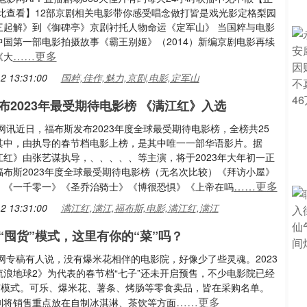
点此查看】12部京剧相关电影带你感受唱念做打皆是戏光影定格梨园
三起解》到《御碑亭》京剧衬托人物命运《定军山》 当国粹与电影
中国第一部电影拍摄故事《霸王别姬》（2014）新编京剧电影再续
……更多
《大
2 13:31:00
国粹,佳作,魅力,京剧,电影,定军山
布2023年最受期待电影榜 《满江红》入选
影网讯近日，福布斯发布2023年度全球最受期待电影榜，全榜共25
其中，由执导的春节档电影上榜，是其中唯一一部华语影片。据
江红》由张艺谋执导，、、、、、等主演，将于2023年大年初一正
福布斯2023年度全球最受期待电影榜（无名次比较）《拜访小屋》
……更多
》《一千零一》《圣乔治骑士》《博很恐惧》《上帝在吗
2 13:31:00
满江红,满江,福布斯,电影,满江红,满江
“囤货”模式，这里有你的“菜”吗？
影网专稿有人说，没有爆米花相伴的电影院，好像少了些灵魂。2023
流浪地球2》为代表的春节档“七子”还未开启预售，不少电影院已经
货”模式。可乐、爆米花、薯条、烤肠等零食卖品，皆在采购名单。
……更多
则将销售重点放在自制冰淇淋、茶饮等方面