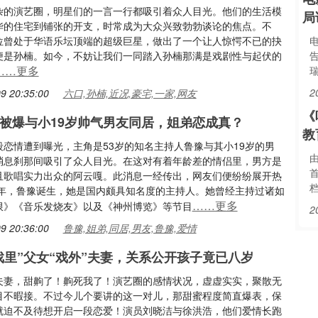
杂的演艺圈，明星们的一言一行都吸引着众人目光。他们的生活模
局
华的住宅到铺张的开支，时常成为大众兴致勃勃谈论的焦点。不
位曾处于华语乐坛顶端的超级巨星，做出了一个让人惊愕不已的抉
便是孙楠。如今，不妨让我们一同踏入孙楠那满是戏剧性与起伏的
……更多
2
9 20:35:00
六口,孙楠,近况,豪宅,一家,网友
《
豫被爆与小19岁帅气男友同居，姐弟恋成真？
教
段恋情遭到曝光，主角是53岁的知名主持人鲁豫与其小19岁的男
由
消息刹那间吸引了众人目光。在这对有着年龄差的情侣里，男方是
且歌唱实力出众的阿云嘎。此消息一经传出，网友们便纷纷展开热
档
70年，鲁豫诞生，她是国内颇具知名度的主持人。她曾经主持过诸如
……更多
限》《音乐发烧友》以及《神州博览》等节目
2
9 20:36:00
鲁豫,姐弟,同居,男友,鲁豫,爱情
戏里”父女“戏外”夫妻，关系公开孩子竟已八岁
夫妻，甜齁了！齁死我了！演艺圈的感情状况，虚虚实实，聚散无
目不暇接。不过今儿个要讲的这一对儿，那甜蜜程度简直爆表，保
就迫不及待想开启一段恋爱！演员刘晓洁与徐洪浩，他们爱情长跑