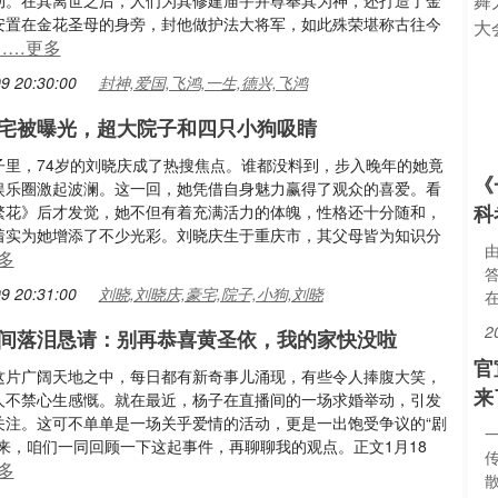
动。在其离世之后，人们为其修建庙宇并尊奉其为神，还打造了金
安置在金花圣母的身旁，封他做护法大将军，如此殊荣堪称古往今
……更多
9 20:30:00
封神,爱国,飞鸿,一生,德兴,飞鸿
宅被曝光，超大院子和四只小狗吸睛
子里，74岁的刘晓庆成了热搜焦点。谁都没料到，步入晚年的她竟
《
娱乐圈激起波澜。这一回，她凭借自身魅力赢得了观众的喜爱。看
科
繁花》后才发觉，她不但有着充满活力的体魄，性格还十分随和，
着实为她增添了不少光彩。刘晓庆生于重庆市，其父母皆为知识分
多
9 20:31:00
刘晓,刘晓庆,豪宅,院子,小狗,刘晓
在
2
间落泪恳请：别再恭喜黄圣依，我的家快没啦
官
这片广阔天地之中，每日都有新奇事儿涌现，有些令人捧腹大笑，
来
人不禁心生感慨。就在最近，杨子在直播间的一场求婚举动，引发
关注。这可不单单是一场关乎爱情的活动，更是一出饱受争议的“剧
下来，咱们一同回顾一下这起事件，再聊聊我的观点。正文1月18
多