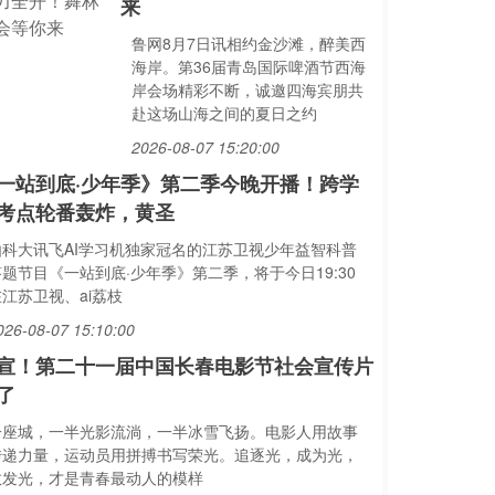
来
鲁网8月7日讯相约金沙滩，醉美西
海岸。第36届青岛国际啤酒节西海
岸会场精彩不断，诚邀四海宾朋共
赴这场山海之间的夏日之约
2026-08-07 15:20:00
一站到底·少年季》第二季今晚开播！跨学
考点轮番轰炸，黄圣
由科大讯飞AI学习机独家冠名的江苏卫视少年益智科普
答题节目《一站到底·少年季》第二季，将于今日19:30
江苏卫视、ai荔枝
026-08-07 15:10:00
宣！第二十一届中国长春电影节社会宣传片
了
一座城，一半光影流淌，一半冰雪飞扬。电影人用故事
传递力量，运动员用拼搏书写荣光。追逐光，成为光，
散发光，才是青春最动人的模样