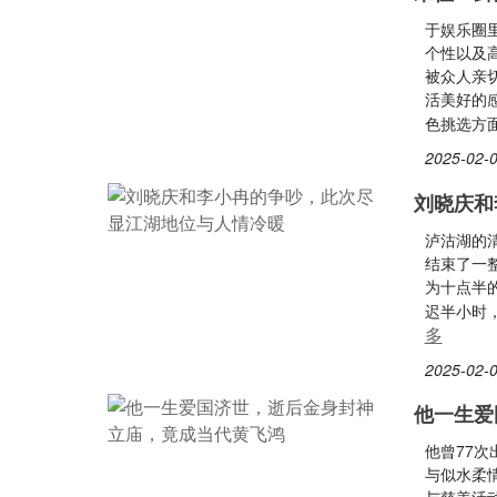
于娱乐圈
个性以及
被众人亲
活美好的
色挑选方
2025-02-0
刘晓庆和
泸沽湖的
结束了一
为十点半
迟半小时
多
2025-02-0
他一生爱
他曾77
与似水柔