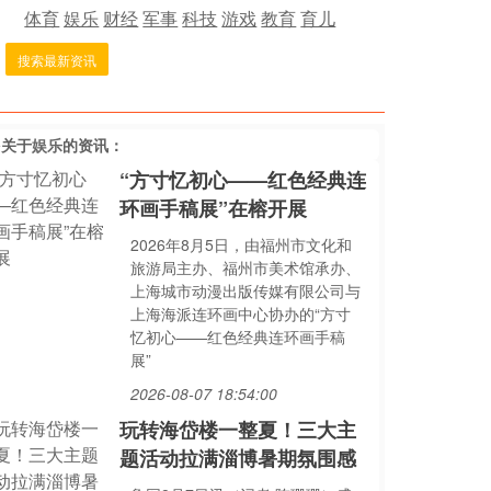
体育
娱乐
财经
军事
科技
游戏
教育
育儿
搜索最新资讯
多关于
娱乐
的资讯：
“方寸忆初心——红色经典连
环画手稿展”在榕开展
2026年8月5日，由福州市文化和
旅游局主办、福州市美术馆承办、
上海城市动漫出版传媒有限公司与
上海海派连环画中心协办的“方寸
忆初心——红色经典连环画手稿
展”
2026-08-07 18:54:00
玩转海岱楼一整夏！三大主
题活动拉满淄博暑期氛围感