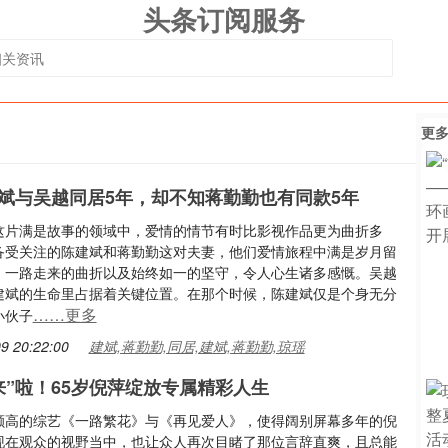
头条订阅服务
更
斌与吴越同居5年，却不知蒋勤勤也有同款5年
这片满是故事的领域中，爱情的情节有时比影视作品更为曲折多
备受关注的陈建斌和蒋勤勤这对夫妻，他们爱情旅程中满是岁月留
，一路走来的曲折以及始终如一的坚守，令人心生诸多感慨。吴越
建斌的生命里占据着关键位置。在那个时候，陈建斌仅是个身无分
……更多
小伙子
9 20:22:00
建斌,蒋勤勤,同居,建斌,蒋勤勤,琼瑶
来”啦！65岁倪萍绽放专属精彩人生
颇高的综艺《一路繁花》与《再见爱人》，使得阔别屏幕多年的倪
现在观众的视野当中，也让众人再次目睹了那位言辞直爽，且总能