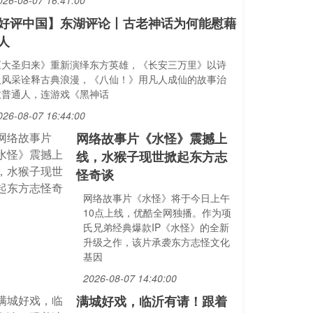
026-08-07 16:41:00
好评中国】东湖评论丨古老神话为何能慰藉
人
《大圣归来》重新演绎东方英雄，《长安三万里》以诗
人风采诠释古典浪漫，《八仙！》用凡人成仙的故事治
愈普通人，连游戏《黑神话
026-08-07 16:44:00
网络故事片《水怪》震撼上
线，水猴子现世掀起东方志
怪奇谈
网络故事片《水怪》将于今日上午
10点上线，优酷全网独播。作为项
氏兄弟经典爆款IP《水怪》的全新
升级之作，该片承袭东方志怪文化
基因
2026-08-07 14:40:00
满城好戏，临沂有请！跟着