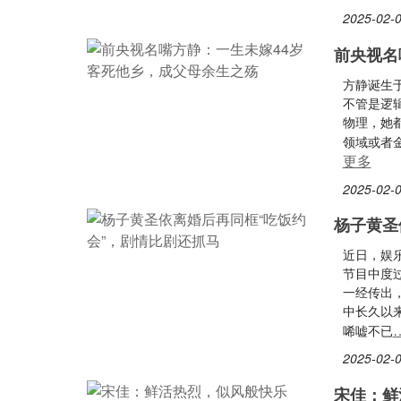
2025-02-0
前央视名
方静诞生
不管是逻
物理，她
领域或者
更多
2025-02-0
杨子黄圣
近日，娱
节目中度
一经传出
中长久以
唏嘘不已
2025-02-0
宋佳：鲜