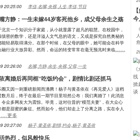
2
9 20:25:00
李佳,名嘴,央视,人生,李佳,节目
【
今
嘴方静：一生未嫁44岁客死他乡，成父母余生之殇
于北京一个知识分子家庭，从小就显露了超凡的聪慧。在校园中，
辑缜密的数学，还是洋溢人文气息的语文，又或是探究自然奥秘的
都能轻易取得满分。在那个时候，在父母的眼中，她可能会在科学
……
金融行业大放异彩。然而，命运的转变常常在毫无预兆时来临
2
9 20:26:00
名嘴,方静,余生,央视,父母,一生
依离婚后再同框“吃饭约会”，剧情比剧还抓马
乐圈又因一则重磅新闻而沸腾！杨子与黄圣依在《再见爱人》这档
过数月后，终于在最后一期节目里坦然公布：我们离婚了！此消息
，令众多网友大为震惊。毕竟，这对往昔的“模范夫妻”，在大众心
来都是甜蜜的象征。然而如今，他们却走上了分离之路，实在令人
……更多
9 20:27:00
杨子,黄圣依,剧情,约会,杨子,黄圣依
活热烈，似风般快乐