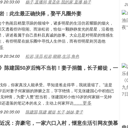
9 20:33:00
杨子,直播间,黄圣依,我的家,直播,杨子
2
岩：此生最正确抉择，娶平凡圈外妻
这个热闹且稍显浮躁的领域中，诸多明星的生活仿若耀眼的烟火，
却又透着些许喧闹。而涂松岩，恰似一颗静静发光的星星，沿着他
径，讲述着属于自己质朴且真诚的故事。大众总是对明星的情感生
注，有些明星在娱乐圈中寻找人生伴侣，而有些明星则另选他
多
9 20:34:00
松岩,演员,松岩,晓晓,生活,角色
》陈建国50岁后悔不当初！妻子捐髓，长子赌徒，一
不找你，你家真没人能承受。早知道爸走得早，我就退缩了。”这是
0岁后对妻子何家丽的肺腑之言，字字绝情，可见张建国心中积怨已
 一见钟情，为爱“入赘”想当初，张建国对小他10岁的何家丽一见钟
……更多
归还遗落的笔记本的名义，主动上何家拜访
9 20:35:00
陈建国,陈建,赌徒,长子,姊妹,妻子
楠近况：弃豪宅，一家六口入村，惬意生活引网友羡慕
电