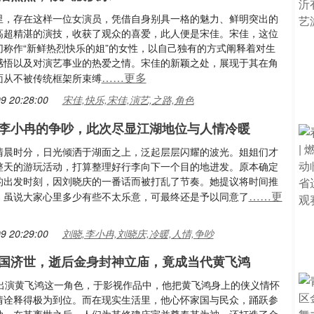
里，存在这样一位女演员，凭借自身别具一格的魅力、鲜明突出的
高超精湛的演技，收获了观众的喜爱，此人便是宋佳。宋佳，这位
切称作“新鲜热烈快乐的姐”的女性，以自己独有的方式阐释着对生
感悟以及对演艺事业的热爱之情。宋佳的新颖之处，展现于其在角
……更多
面从不被传统框架所束缚
9 20:28:00
宋佳,快乐,宋佳,演艺,之路,角色
李小冉的争吵，此次尽显江湖地位与人情冷暖
清晨时分，日光倾洒于湖面之上，泛起层层闪耀的波光。姐姐们才
整天的游玩活动，打算整理好行李向下一个目的地进发。原本确定
的出发时刻，因刘晓庆的一番话而被打乱了节奏。她提议将时间推
……更
，虽说大家心里多少有些不太乐意，可最终还是予以同意了
9 20:29:00
刘晓,李小冉,刘晓庆,冷暖,人情,争吵
国济世，逝后金身封神立庙，竟成当代黄飞鸿
次出演黄飞鸿这一角色，于影视作品中，他把黄飞鸿身上的侠义情怀
情诠释得极为到位。而在现实生活里，他心怀家国与民众，踊跃参