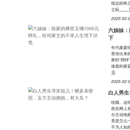
抵达的终
……
之际
2025-02-0
六姊妹：
下
年代家庭
里传出来
家的“阔
体面的家
多
2025-02-0
白人男生
哇哦，这
然在网上
分主动地
竟是怎么
不为人知