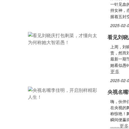
一针见血
持女神，
握着五封
2025-02-0
看见刘晓
上周，刘
责，然而
最新一期
她看似愚
更多
2025-02-0
央视名嘴
嗨，伙伴
在央视的
称惊艳！
瞬间便赢
……更多