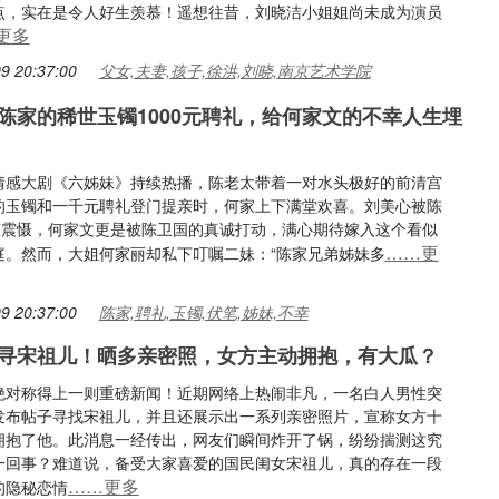
点，实在是令人好生羡慕！遥想往昔，刘晓洁小姐姐尚未成为演员
更多
9 20:37:00
父女,夫妻,孩子,徐洪,刘晓,南京艺术学院
陈家的稀世玉镯1000元聘礼，给何家文的不幸人生埋
情感大剧《六姊妹》持续热播，陈老太带着一对水头极好的前清宫
的玉镯和一千元聘礼登门提亲时，何家上下满堂欢喜。刘美心被陈
绰”震慑，何家文更是被陈卫国的真诚打动，满心期待嫁入这个看似
……更
庭。然而，大姐何家丽却私下叮嘱二妹：“陈家兄弟姊妹多
9 20:37:00
陈家,聘礼,玉镯,伏笔,姊妹,不幸
寻宋祖儿！晒多亲密照，女方主动拥抱，有大瓜？
绝对称得上一则重磅新闻！近期网络上热闹非凡，一名白人男性突
发布帖子寻找宋祖儿，并且还展示出一系列亲密照片，宣称女方十
拥抱了他。此消息一经传出，网友们瞬间炸开了锅，纷纷揣测这究
一回事？难道说，备受大家喜爱的国民闺女宋祖儿，真的存在一段
……更多
的隐秘恋情