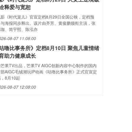
诠释爱与宽恕
电影《时代宠儿》官宣定档8月29日全国公映，定档预
告与海报同步释出。该片由齐芳、黄俊鹏领衔主演，张
瑞珈、简宇熙、陈泓亦
026-08-07 11:08:00
咕噜比事务所》定档8月10日 聚焦儿童情绪
育助力健康成长
芒果TV出品，芒果TV AIGC创新内容中心制作的国内
首部AIGC毛绒潮玩IP动画《咕噜比事务所》正式官宣定
，8月10起
026-08-07 12:08:00