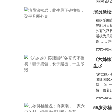
2025-02-0
演员涂松
在娱乐圈
光彩照人
独有的路
活极为关
……更
途
2025-02-0
《六姊妹
生尽
“来世绝
张建国5
深。 01
情，借着
2025-02-0
55岁孙