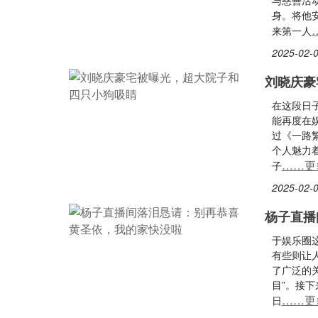
与慈善活
身。将他
来第一人
2025-02-0
刘晓庆豪
在这段日
能再度在
过《一路
个人魅力
……更
子
2025-02-0
杨子直播
于娱乐圈
有些则让
了广泛的
目”。接
……更
日