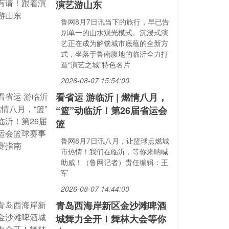
演艺游山东
鲁网8月7日讯当下的旅行，早已告
别单一的山水观光模式。沉浸式演
艺正在成为解锁城市底蕴的全新方
式，坐落于鲁南腹地的临沂全力打
造“演艺之城”特色名片
2026-08-07 15:54:00
看省运 游临沂 | 燃情八月，
“篮”动临沂！第26届省运会
篮
鲁网8月7日讯八月，让篮球点燃城
市热情！我们在临沂，等你来呐喊
助威！（鲁网记者）责任编辑：王
军
2026-08-07 14:44:00
青岛西海岸新区金沙滩啤酒
城舞力全开！舞林大会等你