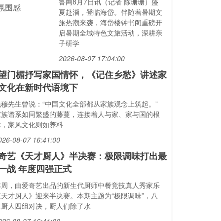
鲁网8月7日讯（记者 陈珊珊）盛
夏赴淄，登临海岱。伴随着暑期文
旅热潮来袭，海岱楼钟书阁重磅开
启暑期全域特色文旅活动，深耕亲
子研学
2026-08-07 17:04:00
望门楣抒写家国情怀，《记住乡愁》讲述家
文化在新时代语境下
钱穆先生曾说：“中国文化全部都从家族观念上筑起。”
家族谱系如同繁盛的藤蔓，连接着人与家、家与国的根
脉，家风文化则如养料
026-08-07 16:41:00
奇艺《天才厨人》半决赛：极限调味打出最
一战 年度四强正式
本周，由爱奇艺出品的新生代厨师中餐竞技真人秀家乐
《天才厨人》迎来半决赛。本期主题为“极限调味”，八
位厨人四组对决，厨人们除了水