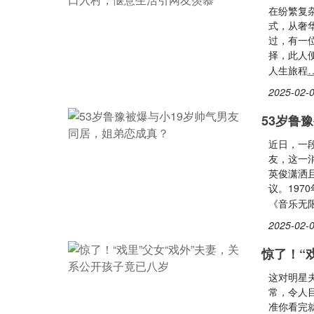
在纷繁复
式，从奢
过，有一
择，此人
人生旅程
2025-02-0
53岁鲁
近日，一
友，这一
英俊潇洒
议。19
《音乐无
2025-02-0
惊了！“
这对明星
常，令人
准你看完