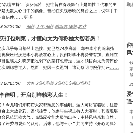
的“名嘴主持”。谈及倪萍，她往昔在春晚舞台上是知性且优雅的主
亦是无数人心目中的偶像。曾经在央视春晚的舞台之上，倪萍手中
……更多
空白信件
9 20:24:00
倪萍,人生,倪萍,陈凯歌,陈凯,郭达
庆打包剩菜，才懂向太为何称她大智若愚！
仰
晓庆几乎每日都登上热搜。她已然74岁高龄，却被李小冉追着指
风
刘晓庆压根没把李小冉放在心上，反倒对李小冉赞誉有加。直到在
节目里瞧见刘晓庆把吃剩下的菜打包带走，这才领悟向太为何评价
……
钝实则聪慧过人。然而，她因一次迟到，遭到蔡明与倪萍批评
9 20:25:00
大智,刘晓,剩菜,刘晓庆,刘晓,刘晓庆
2
爱
李佳明，开启别样精彩人生！
强
们！今儿咱们来唠唠大家都熟悉的李佳明。这人可厉害着呢，往昔
舞台上大放异彩。遥想往昔，他参与央视主持人大赛时，其表现堪
舞台风范沉稳大气，临场应变能力极为出色，主持风格亲和自然，
得了评委与观众的认可。后来，他与王小丫共同主持《开心词典》