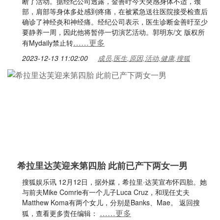
断了活动。据经纪公司透露，金善旴今天突感身体不适，颈
部，肩部等身体多处感到疼痛，在被紧急送往医院接受检查后
确诊了神经炎和神经痛。经纪公司表示，医生诊断金善旴至少
要静养一周，因此他将暂停一切演艺活动。郭明东/文 版权所
……更多
有Mydaily禁止转
2023-12-13 11:02:00
成员,医生,原因,活动,健康,搜狐
希拉里达芙迎来第四胎 此前已产下两女一男
搜狐娱乐讯 12月12日，据外媒，希拉里·达芙宣布怀四胎。她
与前夫Mike Comrie有一个儿子Luca Cruz，和现任丈夫
Matthew Koma有两个女儿，分别是Banks、Mae。 返回搜
……更多
狐，查看更多责任编辑：