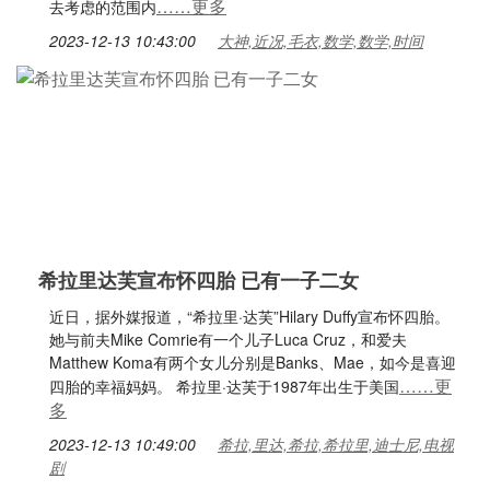
……更多
去考虑的范围内
2023-12-13 10:43:00
大神,近况,毛衣,数学,数学,时间
希拉里达芙宣布怀四胎 已有一子二女
近日，据外媒报道，“希拉里·达芙”Hilary Duffy宣布怀四胎。
她与前夫Mike Comrie有一个儿子Luca Cruz，和爱夫
Matthew Koma有两个女儿分别是Banks、Mae，如今是喜迎
……更
四胎的幸福妈妈。 希拉里·达芙于1987年出生于美国
多
2023-12-13 10:49:00
希拉,里达,希拉,希拉里,迪士尼,电视
剧