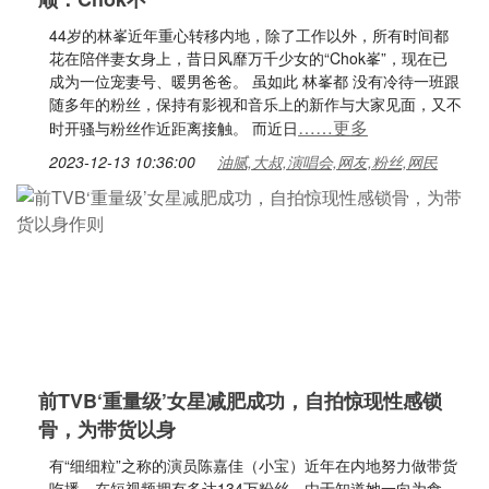
44岁的林峯近年重心转移内地，除了工作以外，所有时间都
花在陪伴妻女身上，昔日风靡万千少女的“Chok峯”，现在已
成为一位宠妻号、暖男爸爸。 虽如此 林峯都 没有冷待一班跟
随多年的粉丝，保持有影视和音乐上的新作与大家见面，又不
……更多
时开骚与粉丝作近距离接触。 而近日
2023-12-13 10:36:00
油腻,大叔,演唱会,网友,粉丝,网民
前TVB‘重量级’女星减肥成功，自拍惊现性感锁
骨，为带货以身
有“细细粒”之称的演员陈嘉佳（小宝）近年在内地努力做带货
吃播，在短视频拥有多达134万粉丝。由于知道她一向为食，