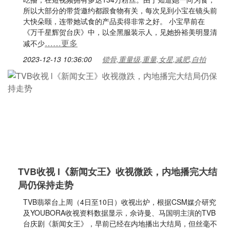
所以大部分的带货邀约都跟食物有关，每次见到小宝在镜头前
大快朵颐，连带她试食的产品卖得非常之好。 小宝早前在
《万千星辉贺台庆》中，以全黑服装示人，见她扮裕美明显清
……更多
减不少
2023-12-13 10:36:00
锁骨,重量级,重量,女星,减肥,自拍
TVB收视 l《新闻女王》收视微跌，内地播完大结
局仍保持走势
TVB翡翠台上周（4日至10日）收视出炉，根据CSM媒介研究
及YOUBORA收视资料数据显示，佘诗曼、马国明主演的TVB
台庆剧《新闻女王》，早前已经在内地播出大结局，但丝毫不