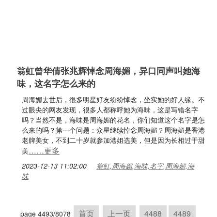
翁虹曾华倩张兆辉悼念周海媚，异口同声叫她海
味，这名字怎么来的
周海媚去世后，很多明星好友纷纷悼念，坐实她的好人缘。不
过眼尖的网友发现，很多人都称呼她为海味，这是写错名字
吗？当然不是，海味是周海媚的花名，你们知道这个名字是怎
么来的吗？第一个问题：众星继续悼念周海媚？周海媚是香港
老牌美女，不到二十岁就参加港姐选美，但是因为长相过于甜
……更多
美
2023-12-13 11:02:00
翁虹,周海媚,海味,名字,周海媚,海
味
首页
上一页
4488
4489
page 4493/8078