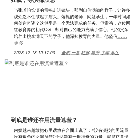
当张若昀饰演的雷鸣走进镜头，那副自信满满的样子，让许多
观众忍不住皱起了眉头。落魄的老师、问题学生，一年时间如
何创造奇迹？这似乎是一个无法完成的任务。但雷鸣，这位网
红教育界的初代OG，却对自己的能力充满了信心。他的父亲
……
培养出桃李满天下的学子，他深知教育的力量。他坚信
更多
2023-12-13 10:17:00
全剧,一幕,狂飙,导演,少年,学生
到底是谁还在用流量遮羞？
内娱越来越敢把心里话放在台面上说了：#没有演技的男流量
没有角色的女演员#这个话题有一股神奇的力量，就是它并没