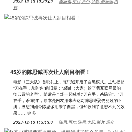
2023-12-13 10:20:00
周海媚,年仅,角色,经典,周海媚,电
视
45岁的陈思诚再次让人刮目相看！
电影《三大队》首映礼上，陈思诚开启了自黑模式。主动提起
“刀在手，杀陈狗”的旧梗：“感谢（大家）给了我互联网最响
彻云霄的名字”。随后是全场一起喊着:“刀在手，杀陈狗”。“刀
在手，杀陈狗”，原本是网友用来表达对陈思诚娶佟丽娅的不
满，没想到如今陈思诚用来了自黑，但却收到了意想不到的效
……更多
果
2023-12-13 11:01:00
陈思,再次,陈思,大队,影片,观众