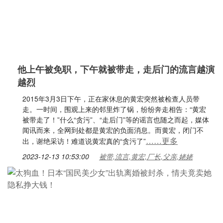
他上午被免职，下午就被带走，走后门的流言越演
越烈
2015年3月3日下午，正在家休息的黄宏突然被检查人员带
走。一时间，围观上来的邻里炸了锅，纷纷奔走相告：“黄宏
被带走了！”什么“贪污”、“走后门”等的谣言也随之而起，媒体
闻讯而来，全网到处都是黄宏的负面消息。而黄宏，闭门不
……更多
出，谢绝采访！难道说黄宏真的“贪污了”
2023-12-13 10:53:00
被带,流言,黄宏,厂长,父亲,姥姥