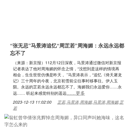
“张无忌”马景涛追忆“周芷若”周海媚：永远永远都
忘不了
（来源：新京报）112月12日深夜，马景涛通过微信对新京报
记者表达了他对周海媚的怀念之情，“没想到是这样的情境再
相会，生生世世仿佛是昨天 。”马景涛表示，“追忆《倚天屠龙
记》三十周年的今夜，北京初雪前尘往事时移事往。伊人玉
陨。永远的芷若永远永远都忘不了。海媚我们永远爱你……永
……更多
远…… 听起来感觉特别的遥远
2023-12-13 11:02:00
芷若,马景涛,周海媚,马景涛,周海媚,芷
若