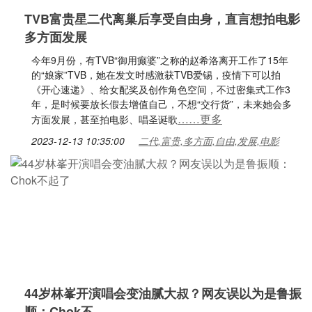
TVB富贵星二代离巢后享受自由身，直言想拍电影
多方面发展
今年9月份，有TVB“御用癫婆”之称的赵希洛离开工作了15年
的“娘家”TVB，她在发文时感激获TVB爱锡，疫情下可以拍
《开心速递》、给女配奖及创作角色空间，不过密集式工作3
年，是时候要放长假去增值自己，不想“交行货”，未来她会多
……更多
方面发展，甚至拍电影、唱圣诞歌
2023-12-13 10:35:00
二代,富贵,多方面,自由,发展,电影
44岁林峯开演唱会变油腻大叔？网友误以为是鲁振
顺：Chok不