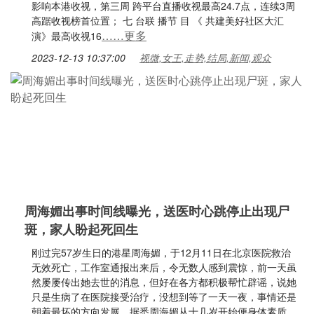
影响本港收视，第三周 跨平台直播收视最高24.7点，连续3周
高踞收视榜首位置； 七 台联 播节 目 《 共建美好社区大汇
……更多
演》最高收视16
2023-12-13 10:37:00
视微,女王,走势,结局,新闻,观众
周海媚出事时间线曝光，送医时心跳停止出现尸
斑，家人盼起死回生
刚过完57岁生日的港星周海媚，于12月11日在北京医院救治
无效死亡，工作室通报出来后，令无数人感到震惊，前一天虽
然屡屡传出她去世的消息，但好在各方都积极帮忙辟谣，说她
只是生病了在医院接受治疗，没想到等了一天一夜，事情还是
朝着最坏的方向发展。据悉周海媚从十几岁开始便身体素质