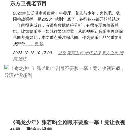
东方卫视老节目
2023综艺泛滥审美疲劳：中餐厅、花儿与少年，奔跑吧、极
限挑战强撑一晃2023年就到年底了，各行各业都开始总结这
一年的得失成败，有很多数据值得分析，有很多现象值得总
结。比如娱乐圈一如既往繁华喧嚣，从影视圈到音乐圈再到综
艺圈都是如此，本文重点关注综艺圈。作为娱乐产品的重要组
……更多
成部分
2023-12-13 10:17:00
卫视,湖南卫视,浙江卫视,东方卫视,湖
南,浙江
《鸣龙少年》张若昀全剧最不要脸一幕！竟让收视
狂飙，导演都没想