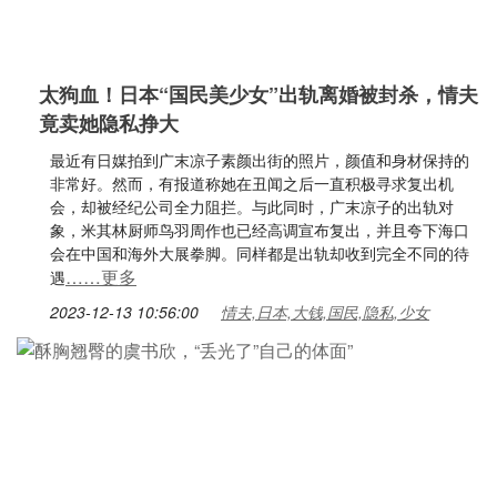
太狗血！日本“国民美少女”出轨离婚被封杀，情夫
竟卖她隐私挣大
最近有日媒拍到广末凉子素颜出街的照片，颜值和身材保持的
非常好。然而，有报道称她在丑闻之后一直积极寻求复出机
会，却被经纪公司全力阻拦。与此同时，广末凉子的出轨对
象，米其林厨师鸟羽周作也已经高调宣布复出，并且夸下海口
会在中国和海外大展拳脚。同样都是出轨却收到完全不同的待
……更多
遇
2023-12-13 10:56:00
情夫,日本,大钱,国民,隐私,少女