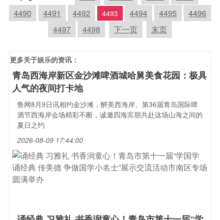
4490
4491
4492
4494
4495
4496
4493
4497
4498
下一页
末页
更多关于
娱乐
的资讯：
青岛西海岸新区金沙滩啤酒城哈舅美食花园：极具
人气的夜间打卡地
鲁网8月9日讯相约金沙滩，醉美西海岸。第36届青岛国际啤
酒节西海岸会场精彩不断，诚邀四海宾朋共赴这场山海之间的
夏日之约
2026-08-09 17:44:00
诵经典 习雅礼 书香润童心！青岛市第十一届“学