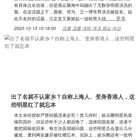
有具体点名说谁，但是观众脑海中却蹦出了无数张明星演员的
脸。在这话题之下，龚俊、邓为、王一博等男演员被提名。如
……更多
此不友好的话题，注定是又要掀起一波粉黑大战
2023-12-13 10:18:00
流量,流量,演技,演员,观众,作品
出了名就不认家乡？自称上海人、变身香港人，这
些明星红了就忘本
本文未经授权严禁转载违者必究！曾几何时，娱乐圈明星热衷
移民国外，但近些年不少人都后悔了，选择回国发展，或者干
脆把国籍改回来，每次涉及国籍问题，这些明星总会显出几分
尴尬，遭到网友嫌弃被吐槽忘本。实际上，娱乐圈还有一批明