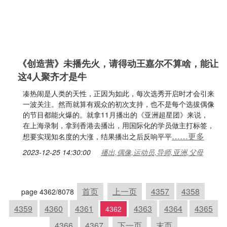
《创造营》未播先火，请得动王嘉尔不算啥，能让
这4人聚齐才是牛
凑热闹是人类的天性，正因为如此，每次选秀开启时才会引来
一波关注。然而就算有观众的初次支持，也不是每个选拔偶像
的节目都能火爆的。就拿11月播出的《亚洲超星团》来说，
在上海录制，拿到香港去播出，用国际化的学员做主打标签，
……更多
想要实现知名度的大涨，结果播出之后反响平平
2023-12-25 14:30:00
播出,偶像,运动员,导师,亚洲,父母
首页
上一页
4357
4358
page 4362/8078
4359
4360
4361
4363
4364
4365
4362
4366
4367
下一页
末页