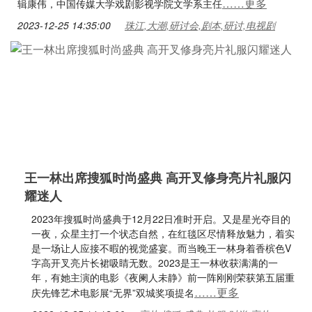
……更多
辑康伟，中国传媒大学戏剧影视学院文学系主任
2023-12-25 14:35:00
珠江,大潮,研讨会,剧本,研讨,电视剧
王一林出席搜狐时尚盛典 高开叉修身亮片礼服闪
耀迷人
2023年搜狐时尚盛典于12月22日准时开启。又是星光夺目的
一夜，众星主打一个状态自然，在红毯区尽情释放魅力，着实
是一场让人应接不暇的视觉盛宴。而当晚王一林身着香槟色V
字高开叉亮片长裙吸睛无数。2023是王一林收获满满的一
年，有她主演的电影《夜阑人未静》前一阵刚刚荣获第五届重
……更多
庆先锋艺术电影展“无界”双城奖项提名