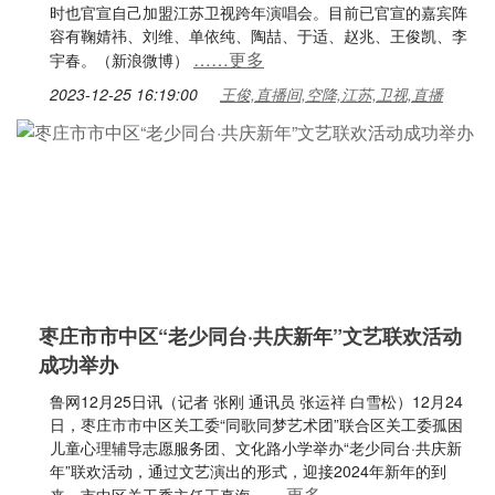
时也官宣自己加盟江苏卫视跨年演唱会。目前已官宣的嘉宾阵
容有鞠婧祎、刘维、单依纯、陶喆、于适、赵兆、王俊凯、李
……更多
宇春。（新浪微博）
2023-12-25 16:19:00
王俊,直播间,空降,江苏,卫视,直播
枣庄市市中区“老少同台·共庆新年”文艺联欢活动
成功举办
鲁网12月25日讯（记者 张刚 通讯员 张运祥 白雪松）12月24
日，枣庄市市中区关工委“同歌同梦艺术团”联合区关工委孤困
儿童心理辅导志愿服务团、文化路小学举办“老少同台·共庆新
年”联欢活动，通过文艺演出的形式，迎接2024年新年的到
……更多