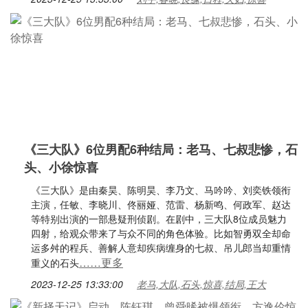
《三大队》6位男配6种结局：老马、七叔悲惨，石
头、小徐惊喜
《三大队》是由秦昊、陈明昊、李乃文、马吟吟、刘奕铁领衔
主演，任敏、李晓川、佟丽娅、范雷、杨新鸣、何政军、赵达
等特别出演的一部悬疑刑侦剧。在剧中，三大队8位成员魅力
四射，给观众带来了与众不同的角色体验。比如智勇双全却命
运多舛的程兵、善解人意却疾病缠身的七叔、吊儿郎当却重情
……更多
重义的石头
2023-12-25 13:33:00
老马,大队,石头,惊喜,结局,王大