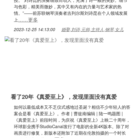
授。“刘诗昆的演奏细致而动人，充满了诗一般的美妙。细节
与色彩，精美而微妙，其中又有内在的力量与艺术家的热
情。”——前苏联钢琴演奏者吉列尔斯刘诗昆在个人领域发展
……更多
上
2023-12-25 14:13:00
婚娶,刘诗,元帅,主持人,钢琴,女儿
看了20年《真爱至上》，发现里面没有真爱
如何以最低成本又不乏仪式感地过圣诞？相信不少年轻人的答
案会是看《真爱至上》。作者 | 曹徙南编辑 | 陆一鸣题图 |
《真爱至上》前段时间，为庆祝《真爱至上》上映二十周年，
环球影业携手StudioCanal发行了电影的全新4K版本。除了对
画质进行修复，新版本还附加了近期在伦敦拍摄的一个时长