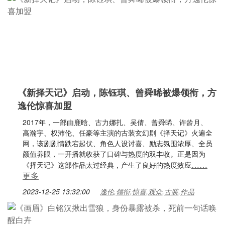
《新择天记》启动，陈钰琪、曾舜晞被爆领衔，方
逸伦惊喜加盟
2017年，一部由鹿晗、古力娜扎、吴倩、曾舜晞、许龄月、
高瀚宇、权沛伦、任豪等主演的古装玄幻剧《择天记》火遍全
网，该剧剧情跌宕起伏、角色人设讨喜、励志氛围浓厚、全员
颜值养眼，一开播就收获了口碑与热度的双丰收。正是因为
……
《择天记》这部作品太过经典，产生了良好的热度效应
更多
2023-12-25 13:32:00
逸伦,领衔,惊喜,观众,古装,作品