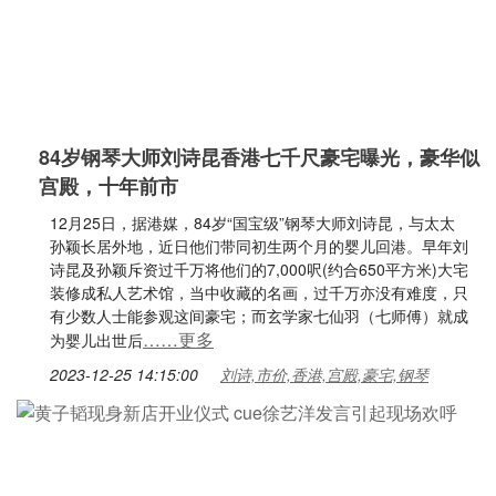
84岁钢琴大师刘诗昆香港七千尺豪宅曝光，豪华似
宫殿，十年前市
12月25日，据港媒，84岁“国宝级”钢琴大师刘诗昆，与太太
孙颖长居外地，近日他们带同初生两个月的婴儿回港。早年刘
诗昆及孙颖斥资过千万将他们的7,000呎(约合650平方米)大宅
装修成私人艺术馆，当中收藏的名画，过千万亦没有难度，只
有少数人士能参观这间豪宅；而玄学家七仙羽（七师傅）就成
……更多
为婴儿出世后
2023-12-25 14:15:00
刘诗,市价,香港,宫殿,豪宅,钢琴