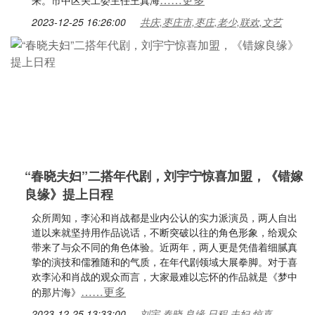
来。市中区关工委主任王真海
2023-12-25 16:26:00
共庆,枣庄市,枣庄,老少,联欢,文艺
“春晓夫妇”二搭年代剧，刘宇宁惊喜加盟，《错嫁
良缘》提上日程
众所周知，李沁和肖战都是业内公认的实力派演员，两人自出
道以来就坚持用作品说话，不断突破以往的角色形象，给观众
带来了与众不同的角色体验。近两年，两人更是凭借着细腻真
挚的演技和儒雅随和的气质，在年代剧领域大展拳脚。对于喜
欢李沁和肖战的观众而言，大家最难以忘怀的作品就是《梦中
……更多
的那片海》
2023-12-25 13:33:00
刘宇,春晓,良缘,日程,夫妇,惊喜