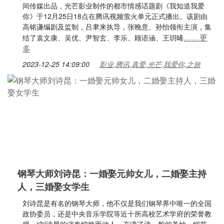
间传媒出品，光芒影业制作的都市情感话题剧《我知道我爱
你》于12月25日18点在腾讯视频萤火单元正式播出。该剧由
高铭谦编剧及监制，吕聿来执导，张晚意、孙怡领衔主演，集
……更
结了袁文康、吴优、尹智玄、李乐、顾语涵、王玥晞
多
2023-12-25 14:09:00
影业,腾讯,真爱,光芒,我爱你,之旅
钢琴大师刘诗昆：一婚娶元帅女儿，二婚娶主持
人，三婚娶女学生
刘诗昆是有名的钢琴大师，他不仅是我们钢琴界中唯一的全国
政协委员，还是中央音乐学院等近十所高校艺术学府的荣誉教