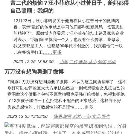
富二代的烦恼？汪小菲称从小过苦日子，爹妈都得
自己照顾：我妈的
12月22日，汪小菲转发关于他自称从小过苦日子的微博内
容，表示“最好的传承就是学习他们那种勤勤恳恳，忆苦思甜
的精神了”。原微博内容显示：汪小菲在论坛上谈及家族企业
时表示，“我们家里就我一个人，也没有什么传承，我母亲、
我父亲都是工人，也都是90年代才创业的，我跟着他们一块
……更多
儿在餐馆里打工
2023-12-25 13:53:00
小菲,二代,爹妈,从小,烦恼,感情
万万没有想陶勇删了微博
#陶勇# 万万没有想陶勇删了微博，不认为这是陶勇翻车了，这不
刚好可以在评论区大大方承认自己这一刻就想强迫女儿按自己的
意图做这个做那个包括不愿意拍照也要强行给摆拍，忽视和拒绝
了12岁孩子哪怕一丁点拒绝和不配合的正常感受，这样并不好。
……更多
舆论是感性的，打败感性的不是理性
2023-12-25 13:53:00
陶勇,陶勇,感性,一刻,女儿,医生