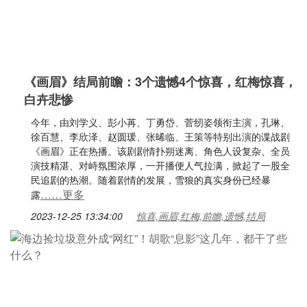
《画眉》结局前瞻：3个遗憾4个惊喜，红梅惊喜，
白卉悲惨
今年，由刘学义、彭小苒、丁勇岱、菅纫姿领衔主演，孔琳、
徐百慧、李欣泽、赵圆瑗、张晞临、王策等特别出演的谍战剧
《画眉》正在热播。该剧剧情扑朔迷离、角色人设复杂、全员
演技精湛、对峙氛围浓厚，一开播便人气拉满，掀起了一股全
民追剧的热潮。随着剧情的发展，雪狼的真实身份已经暴
……更多
露
2023-12-25 13:34:00
惊喜,画眉,红梅,前瞻,遗憾,结局