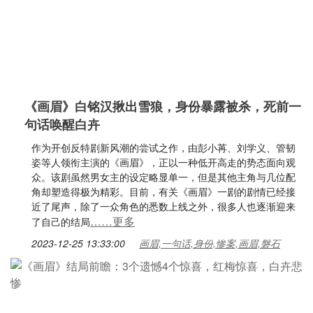
《画眉》白铭汉揪出雪狼，身份暴露被杀，死前一
句话唤醒白卉
作为开创反特剧新风潮的尝试之作，由彭小苒、刘学义、管韧
姿等人领衔主演的《画眉》，正以一种低开高走的势态面向观
众。该剧虽然男女主的设定略显单一，但是其他主角与几位配
角却塑造得极为精彩。目前，有关《画眉》一剧的剧情已经接
近了尾声，除了一众角色的悉数上线之外，很多人也逐渐迎来
……更多
了自己的结局
2023-12-25 13:33:00
画眉,一句话,身份,惨案,画眉,磐石