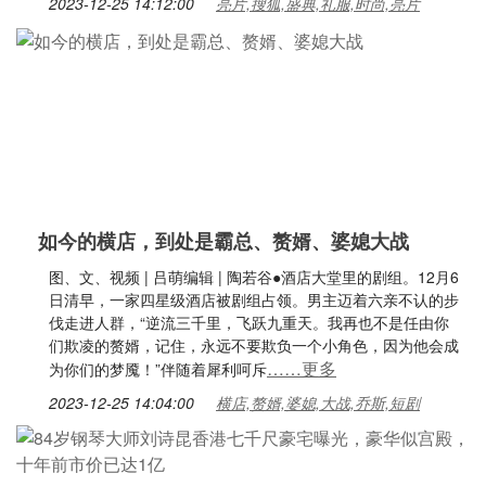
2023-12-25 14:12:00
亮片,搜狐,盛典,礼服,时尚,亮片
如今的横店，到处是霸总、赘婿、婆媳大战
图、文、视频 | 吕萌编辑 | 陶若谷●酒店大堂里的剧组。12月6
日清早，一家四星级酒店被剧组占领。男主迈着六亲不认的步
伐走进人群，“逆流三千里，飞跃九重天。我再也不是任由你
们欺凌的赘婿，记住，永远不要欺负一个小角色，因为他会成
……更多
为你们的梦魇！”伴随着犀利呵斥
2023-12-25 14:04:00
横店,赘婿,婆媳,大战,乔斯,短剧