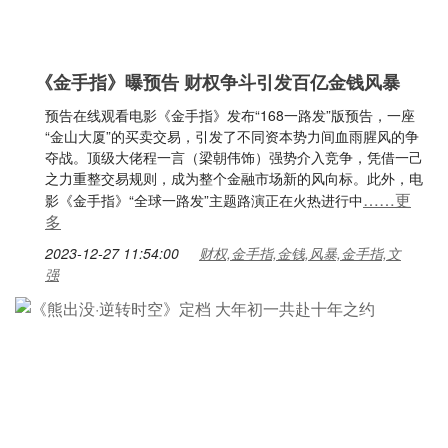
《金手指》曝预告 财权争斗引发百亿金钱风暴
预告在线观看电影《金手指》发布“168一路发”版预告，一座
“金山大厦”的买卖交易，引发了不同资本势力间血雨腥风的争
夺战。顶级大佬程一言（梁朝伟饰）强势介入竞争，凭借一己
之力重整交易规则，成为整个金融市场新的风向标。此外，电
……更
影《金手指》“全球一路发”主题路演正在火热进行中
多
2023-12-27 11:54:00
财权,金手指,金钱,风暴,金手指,文
强