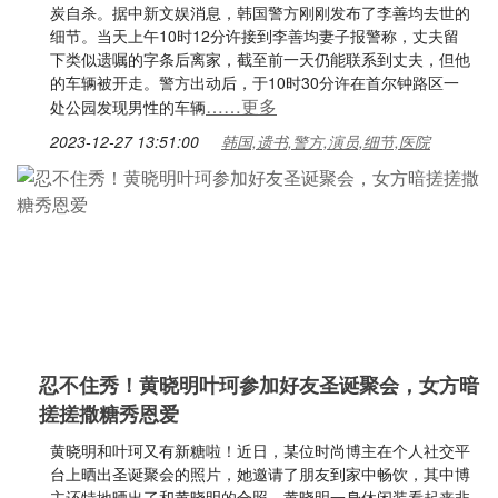
炭自杀。据中新文娱消息，韩国警方刚刚发布了李善均去世的
细节。当天上午10时12分许接到李善均妻子报警称，丈夫留
下类似遗嘱的字条后离家，截至前一天仍能联系到丈夫，但他
的车辆被开走。警方出动后，于10时30分许在首尔钟路区一
……更多
处公园发现男性的车辆
2023-12-27 13:51:00
韩国,遗书,警方,演员,细节,医院
忍不住秀！黄晓明叶珂参加好友圣诞聚会，女方暗
搓搓撒糖秀恩爱
黄晓明和叶珂又有新糖啦！近日，某位时尚博主在个人社交平
台上晒出圣诞聚会的照片，她邀请了朋友到家中畅饮，其中博
主还特地晒出了和黄晓明的合照，黄晓明一身休闲装看起来非