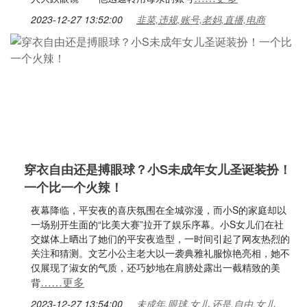
2023-12-27 13:52:00
韭菜,违规,账号,老妈,直播,电商
穿衣自由还是搏眼球？小S未成年女儿圣诞装扮！
一个比一个火辣！
夜幕降临，平安夜的喜庆氛围在全城弥漫，而小S的家庭却以
一场别开生面的“比美大赛”拉开了娱乐序幕。小S女儿们在社
交媒体上晒出了她们的平安夜造型，一时间引起了网友热烈的
关注和猜测。文艺小公主老大以一袭典雅礼服惊艳亮相，她不
仅展现了淑女的气质，还巧妙地在肩膀处露出一截精致的美
……更多
背
2023-12-27 13:54:00
未成年,眼球,女儿,还是,自由,女儿