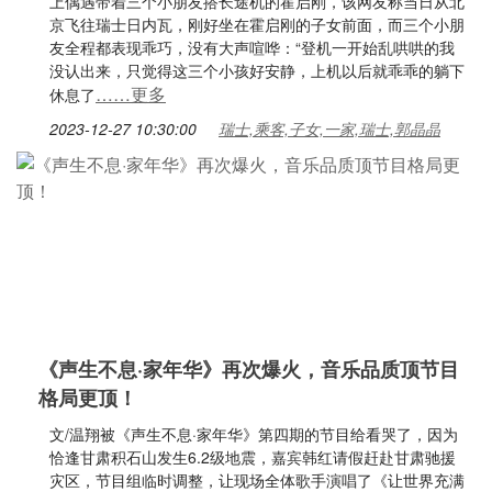
上偶遇带着三个小朋友搭长途机的霍启刚，该网友称当日从北
京飞往瑞士日内瓦，刚好坐在霍启刚的子女前面，而三个小朋
友全程都表现乖巧，没有大声喧哗：“登机一开始乱哄哄的我
没认出来，只觉得这三个小孩好安静，上机以后就乖乖的躺下
……更多
休息了
2023-12-27 10:30:00
瑞士,乘客,子女,一家,瑞士,郭晶晶
《声生不息·家年华》再次爆火，音乐品质顶节目
格局更顶！
文/温翔被《声生不息·家年华》第四期的节目给看哭了，因为
恰逢甘肃积石山发生6.2级地震，嘉宾韩红请假赶赴甘肃驰援
灾区，节目组临时调整，让现场全体歌手演唱了《让世界充满