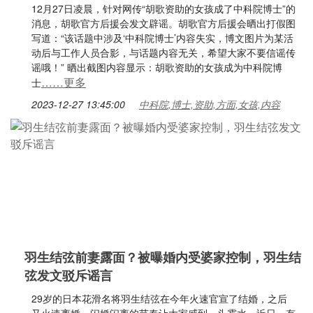
12月27日凌晨，针对网传“胡歌资助的女孩成了中科院博士”的
消息，胡歌官方后援会发文辟谣。胡歌官方后援会晒出打假图
写道：“该话题中涉及‘中科院博士’内容失实，博文图片为某活
动后与工作人员合影，与话题内容无关，希望大家不要信谣传
谣哦！” 晒出截图内容显示：胡歌资助的女孩成为中科院博
……更多
士
2023-12-27 13:45:00
中科院,博士,资助,方面,女孩,内容
羽生结弦前妻露面？被曝婚内受婆家控制，羽生结
弦发文驳斥谣言
29岁的日本花滑名将羽生结弦在今年火速官宣了结婚，之后