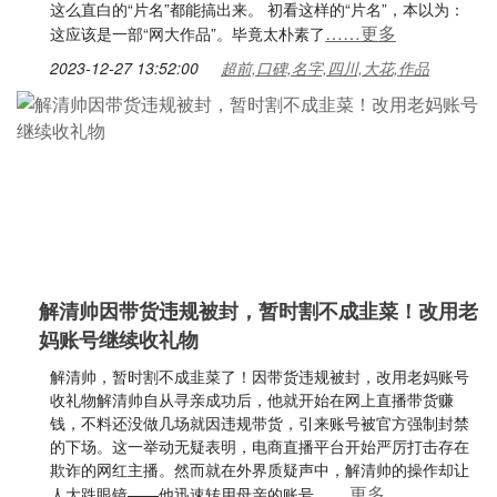
这么直白的“片名”都能搞出来。 初看这样的“片名”，本以为：
……更多
这应该是一部“网大作品”。毕竟太朴素了
2023-12-27 13:52:00
超前,口碑,名字,四川,大花,作品
解清帅因带货违规被封，暂时割不成韭菜！改用老
妈账号继续收礼物
解清帅，暂时割不成韭菜了！因带货违规被封，改用老妈账号
收礼物解清帅自从寻亲成功后，他就开始在网上直播带货赚
钱，不料还没做几场就因违规带货，引来账号被官方强制封禁
的下场。这一举动无疑表明，电商直播平台开始严厉打击存在
欺诈的网红主播。然而就在外界质疑声中，解清帅的操作却让
……更多
人大跌眼镜——他迅速转用母亲的账号