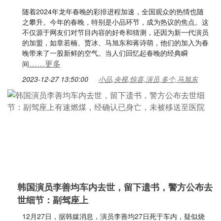
随着2024年龙年春晚的彩排进程加速，全国观众的热情也随
之攀升。今年的春晚，特别是小品环节，成为热议的焦点。这
不仅源于网友们对节目内容的好奇和猜测，还因为新一代演员
的加盟，如章若楠、贾冰、马旭东和蒋诗萌，他们的加入为春
晚带来了一股新鲜的空气。当人们回忆起春晚的经典瞬
……更多
间
2023-12-27 13:50:00
小品,央视,惊喜,演员,多个,马旭东
韩国演员李善均车内去世，留下遗书，警方公布去
世细节：副驾座上
12月27日，据韩媒消息，演员李善均27日死于车内，疑似烧