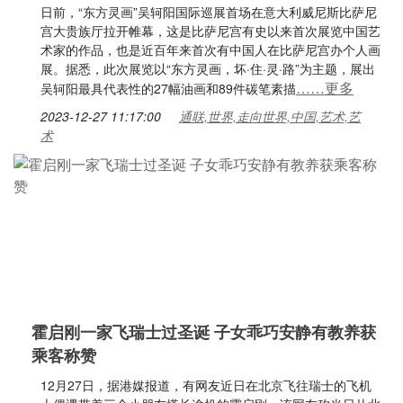
日前，“东方灵画”吴轲阳国际巡展首场在意大利威尼斯比萨尼
宫大贵族厅拉开帷幕，这是比萨尼宫有史以来首次展览中国艺
术家的作品，也是近百年来首次有中国人在比萨尼宫办个人画
展。据悉，此次展览以“东方灵画，坏·住·灵·路”为主题，展出
……更多
吴轲阳最具代表性的27幅油画和89件碳笔素描
2023-12-27 11:17:00
通联,世界,走向世界,中国,艺术,艺
术
霍启刚一家飞瑞士过圣诞 子女乖巧安静有教养获
乘客称赞
12月27日，据港媒报道，有网友近日在北京飞往瑞士的飞机