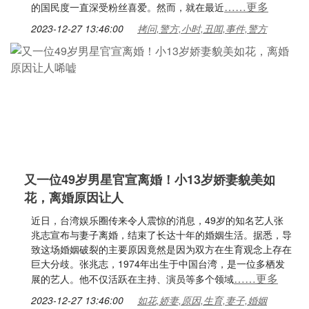
……更多
的国民度一直深受粉丝喜爱。然而，就在最近
2023-12-27 13:46:00
拷问,警方,小时,丑闻,事件,警方
又一位49岁男星官宣离婚！小13岁娇妻貌美如
花，离婚原因让人
近日，台湾娱乐圈传来令人震惊的消息，49岁的知名艺人张
兆志宣布与妻子离婚，结束了长达十年的婚姻生活。据悉，导
致这场婚姻破裂的主要原因竟然是因为双方在生育观念上存在
巨大分歧。张兆志，1974年出生于中国台湾，是一位多栖发
……更多
展的艺人。他不仅活跃在主持、演员等多个领域
2023-12-27 13:46:00
如花,娇妻,原因,生育,妻子,婚姻