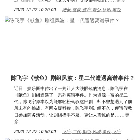
2023-12-27 10:29:00
陆毅,富豪,遗产,老公,徐明,电视
陈飞宇《献鱼》剧组风波：星二代遭遇离谱事件？
近日，娱乐圈中传出了一则让人大跌眼镜的消息：陈飞宇在
《献鱼》剧组遭遇了一系列离谱事件。作为资源丰富的星二
代，陈飞宇原本以为能够轻松驾驭这部剧，却不曾想遇到了前
所未有的挑战。有网友爆料称，陈飞宇刚进组不久，便请假数
……更
日参加商务活动，让剧组措手不及。更让人震惊的是
多
2023-12-27 10:50:00
飞宇,二代,剧组,风波,事件,飞宇