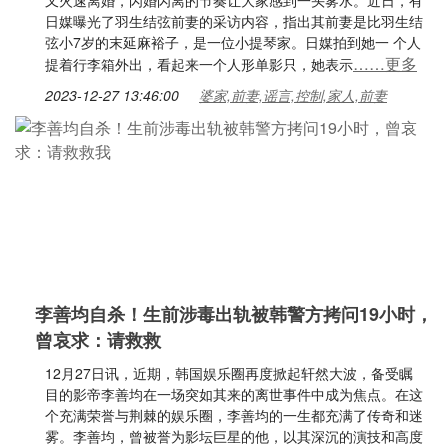
又火速离婚，闪婚闪离的节奏让大家感到一头雾水。近日，有
日媒曝光了羽生结弦前妻的采访内容，指出其前妻是比羽生结
弦小7岁的末延麻裕子，是一位小提琴家。日媒拍到她一 个人
……更多
提着行李箱外出，看起来一个人形单影只，她表示
2023-12-27 13:46:00
婆家,前妻,谣言,控制,家人,前妻
李善均自杀！生前涉毒出轨被韩警方拷问19小时，
曾哀求：请救救
12月27日讯，近期，韩国娱乐圈再度掀起轩然大波，备受瞩
目的影帝李善均在一场突如其来的离世事件中成为焦点。在这
个充满荣誉与荆棘的娱乐圈，李善均的一生都充满了传奇和迷
雾。李善均，曾被誉为影坛巨星的他，以其深沉的演技和高度