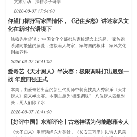
文旅活动，深耕亲子研学
2026-08-07 17:04:00
仰望门楣抒写家国情怀，《记住乡愁》讲述家风文
化在新时代语境下
钱穆先生曾说：“中国文化全部都从家族观念上筑起。”家族谱
系如同繁盛的藤蔓，连接着人与家、家与国的根脉，家风文化
则如养料
2026-08-07 16:41:00
爱奇艺《天才厨人》半决赛：极限调味打出最强一
战 年度四强正式
本周，由爱奇艺出品的新生代厨师中餐竞技真人秀家乐《天才
厨人》迎来半决赛。本期主题为“极限调味”，八位厨人四组对
决，厨人们除了水
2026-08-07 16:41:00
【好评中国】东湖评论丨古老神话为何能慰藉今人
《大圣归来》重新演绎东方英雄，《长安三万里》以诗人风采