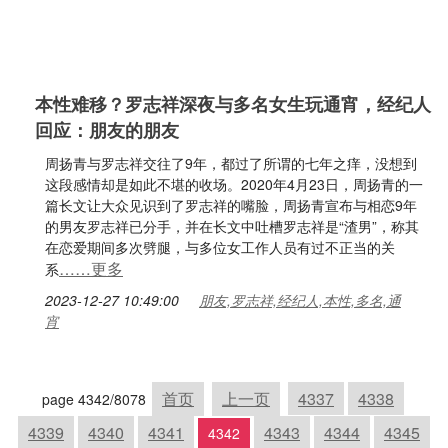
本性难移？罗志祥深夜与多名女生玩通宵，经纪人
回应：朋友的朋友
周扬青与罗志祥交往了9年，都过了所谓的七年之痒，没想到
这段感情却是如此不堪的收场。2020年4月23日，周扬青的一
篇长文让大众见识到了罗志祥的嘴脸，周扬青宣布与相恋9年
的男友罗志祥已分手，并在长文中吐槽罗志祥是“渣男”，称其
在恋爱期间多次劈腿，与多位女工作人员有过不正当的关
……更多
系
2023-12-27 10:49:00
朋友,罗志祥,经纪人,本性,多名,通
宵
首页
上一页
4337
4338
page 4342/8078
4339
4340
4341
4343
4344
4345
4342