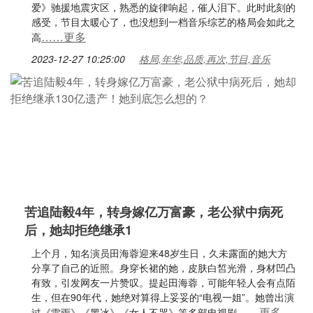
爱》驰援地震灾区，熟悉的旋律响起，催人泪下。此时此刻的
感受，节目太暖心了，也没想到一档音乐综艺的格局会如此之
……更多
高
2023-12-27 10:25:00
格局,年华,品质,再次,节目,音乐
苦追陆毅4年，转身嫁亿万富豪，老公狱中病死
后，她却拒绝继承1
上个月，知名演员田海蓉迎来48岁生日，久未露面的她大方
分享了自己的近照。身穿长裙的她，皮肤白皙光滑，身材凹凸
有致，引发网友一片赞叹。提起田海蓉，可能年轻人会有点陌
生，但在90年代，她绝对算得上妥妥的“电视一姐”。她曾出演
……更多
过《雷雨》《黑冰》《女人不哭》等多部电视剧