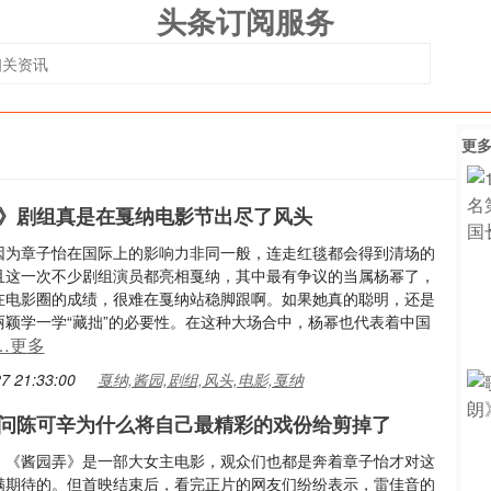
头条订阅服务
更
》剧组真是在戛纳电影节出尽了风头
因为章子怡在国际上的影响力非同一般，连走红毯都会得到清场的
且这一次不少剧组演员都亮相戛纳，其中最有争议的当属杨幂了，
在电影圈的成绩，很难在戛纳站稳脚跟啊。如果她真的聪明，还是
丽颖学一学“藏拙”的必要性。在这种大场合中，杨幂也代表着中国
…更多
7 21:33:00
戛纳,酱园,剧组,风头,电影,戛纳
问陈可辛为什么将自己最精彩的戏份给剪掉了
，《酱园弄》是一部大女主电影，观众们也都是奔着章子怡才对这
满期待的。但首映结束后，看完正片的网友们纷纷表示，雷佳音的