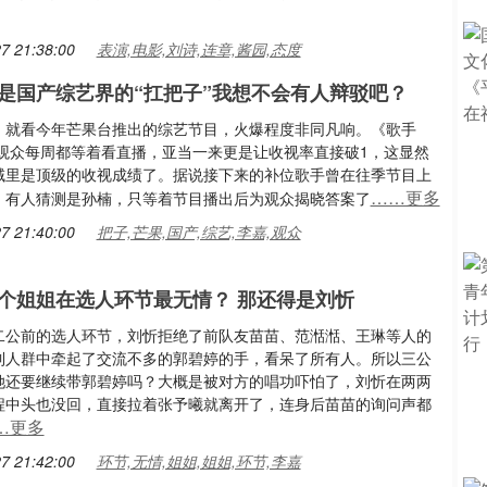
7 21:38:00
表演,电影,刘诗,连章,酱园,态度
是国产综艺界的“扛把子”我想不会有人辩驳吧？
，就看今年芒果台推出的综艺节目，火爆程度非同凡响。《歌手
》让观众每周都等着看直播，亚当一来更是让收视率直接破1，这显然
域里是顶级的收视成绩了。据说接下来的补位歌手曾在往季节目上
……更多
，有人猜测是孙楠，只等着节目播出后为观众揭晓答案了
7 21:40:00
把子,芒果,国产,综艺,李嘉,观众
个姐姐在选人环节最无情？ 那还得是刘忻
二公前的选人环节，刘忻拒绝了前队友苗苗、范湉湉、王琳等人的
到人群中牵起了交流不多的郭碧婷的手，看呆了所有人。所以三公
她还要继续带郭碧婷吗？大概是被对方的唱功吓怕了，刘忻在两两
程中头也没回，直接拉着张予曦就离开了，连身后苗苗的询问声都
…更多
7 21:42:00
环节,无情,姐姐,姐姐,环节,李嘉