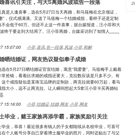
婚喜讯引关注，与大S离婚风波或告一段落
2
近真是人逢喜事，选在5月27日当天再婚，和马筱梅在北京领证，
爱妻”，仪式感满满。又送了马筱梅一个结婚戒指，看样子还是定制
格不会低于60万。但还不止这一件喜事，据台媒报道，汪小菲和大
……
风波终于要走到大结局了。汪小菲再婚，台媒采访到了知情人
7 15:07:00
小菲,喜讯,告一段落,风波,小菲,和解
婚晒结婚证，网友热议疑似奉子成婚
选在5月27日晒结婚证官宣结婚，寓意“我爱妻”。马筱梅手上戴着
非常抢镜，看着比求婚的戒指还要大，克拉数应该是只多不少。有
，这个戒指疑似是某珠宝品牌的定制款，两克拉就要60万起，看马
戒指大小，远不止两克拉。让人瞬间想起大S拿汪小菲卡买再婚钻
多
7 15:16:00
小菲,结婚证,结婚,网友,小菲,网友
士毕业，赌王家族再添学霸，家族奖励引关注
士毕业，恭喜！最近很多有钱人的子女都陆续从名校毕业，可喜可
盈在个人账号分享自己穿着博士服毕业的照片，同时还贴出了与父