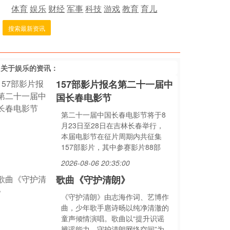
体育
娱乐
财经
军事
科技
游戏
教育
育儿
搜索最新资讯
多关于
娱乐
的资讯：
157部影片报名第二十一届中
国长春电影节
第二十一届中国长春电影节将于8
月23日至28日在吉林长春举行，
本届电影节在征片周期内共征集
157部影片，其中参赛影片88部
2026-08-06 20:35:00
歌曲《守护清朗》
《守护清朗》由志海作词、艺博作
曲，少年歌手扈诗旸以纯净清澈的
童声倾情演唱。歌曲以“提升识谣
辨谣能力、守护清朗网络空间”为