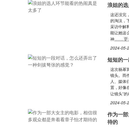
浪姐的选
这还没完
的淘汰，
采访中解
能让她这
……更
神
2024-05-2
短短的一
这次杨幂
镜头。而
人、媒体
置，好像
让镜头”
2024-05-2
作为一部
待的