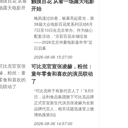
触摸百花 从看一场露天电影
开始
晚风漫过街巷，银幕亮起星光，第
38届大众电影百花奖系列活动8月
7日至10日在北京举办。作为核心
配套活动，“京彩百花全城绽放
——2026北京仲夏电影嘉年华”近
日启幕
2026-08-06 15:27:00
可比克官宣张凌赫，粉丝：
童年零食和喜欢的演员联动
了
“可比克终于有新代言人了！”8月5
日，达利食品集团旗下可比克品牌
正式官宣新生代演员张凌赫为全新
品牌代言人，相关话题迅速登上微
博热搜第3位
2026-08-06 14:57:00