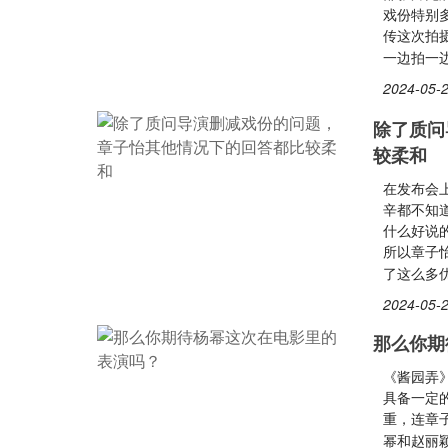
戏份特别
传这次拍
一边拍一
2024-05-2
除了质问
较柔和
在发布会
辛都不知
什么好说
所以章子
了这么多
2024-05-2
那么你期
《酱园弄
具备一定
重，连章
幂和赵丽