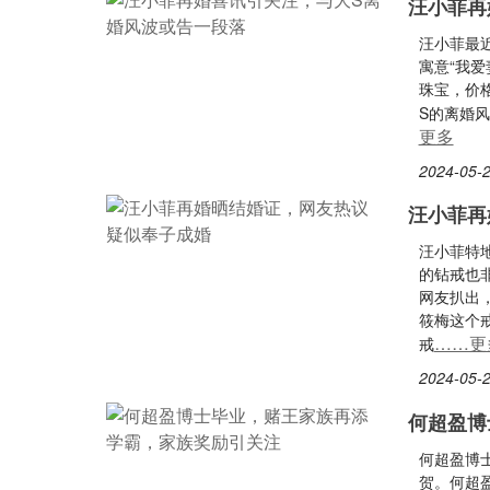
汪小菲再
汪小菲最
寓意“我
珠宝，价
S的离婚
更多
2024-05-2
汪小菲再
汪小菲特地
的钻戒也
网友扒出
筱梅这个
……更
戒
2024-05-2
何超盈博
何超盈博
贺。何超