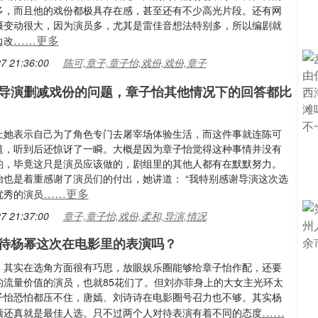
多，而且他的戏份都极具存在感，甚至还有不少高光片段。还有网
摄变动很大，因为演员多，尤其是雷佳音想法特别多，所以编剧就
……更多
边改
7 21:36:00
陈可,章子,章子怡,戏份,戏份,章子
导演删减戏份的问题，章子怡其他情况下的回答都比
上她表示自己为了角色专门去屠宰场体验生活，而这件事就连陈可
道，听到后还惊讶了一瞬。大概是因为章子怡觉得这种事情并没有
的，毕竟这只是演员应该做的，剧组里的其他人都有在默默努力。
怡也是着重感谢了演员们的付出，她讲道： “我特别感谢导演这次选
……更多
优秀的演员
7 21:37:00
章子,章子怡,戏份,柔和,导演,情况
待杨幂这次在电影里的表演吗？
》其实在选角方面很有巧思，放眼娱乐圈能够给章子怡作配，还要
的流量价值的演员，也就85花们了。但刘亦菲身上的大女主光环太
子怡恐怕都压不住，唐嫣、刘诗诗在电影圈号召力也不够。其实杨
……
颖还真就是最佳人选。只不过两个人对待表演有着不同的态度