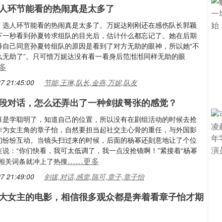
人环节能看的热闹真是太多了
，选人环节能看的热闹真是太多了。万妮达刚刚还在感伤队长郭颖
下一秒看到孙夏铃求组队的目光后，估计什么都忘记了。她在后期
释自己同意孙夏铃组队的原因是看到了对方无助的眼神，所以她“不
么无助了”。只可惜万妮达没有看一看身后范湉湉同样无助的眼
多
7 21:45:00
节能,王琳,队长,金燕,万妮,队友
段对话，怎么还弄出了一种剑拔弩张的感觉？
算是学聪明了，知道自己的位置，所以没有在剧组活动的时候去抢
作为女主角的章子怡，自然要担当起社交主心骨的重任，与外国影
们纷纷互动。当镜头扫过来的时候，后面的杨幂还刻意地让了个位
在说：“你们快看，我可太低调了，我一点没抢镜啊！”紧接着“杨幂
……更多
的相关词条就冲上了热搜
7 21:49:00
剑拔,对话,感觉,陈可,章子,章子怡
大女主的电影，相信很多观众都是奔着看章子怡才期