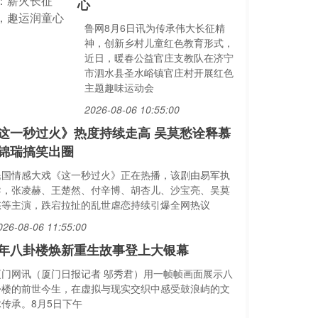
心
鲁网8月6日讯为传承伟大长征精
神，创新乡村儿童红色教育形式，
近日，暖春公益官庄支教队在济宁
市泗水县圣水峪镇官庄村开展红色
主题趣味运动会
2026-08-06 10:55:00
这一秒过火》热度持续走高 吴莫愁诠释慕
锦瑞搞笑出圈
民国情感大戏《这一秒过火》正在热播，该剧由易军执
导，张凌赫、王楚然、付辛博、胡杏儿、沙宝亮、吴莫
愁等主演，跌宕拉扯的乱世虐恋持续引爆全网热议
026-08-06 11:55:00
年八卦楼焕新重生故事登上大银幕
厦门网讯（厦门日报记者 邬秀君）用一帧帧画面展示八
卦楼的前世今生，在虚拟与现实交织中感受鼓浪屿的文
脉传承。8月5日下午