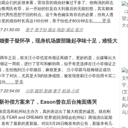
的观众们的反馈来看，雷佳音的戏份好像过于多了。他饰演的薛志
为詹周氏有罪，从一开始的狂妄自大到最后的无能狂怒，其实都体
时代男性思想守旧的特点。这个角色确实有存在的必要，但有人透
……更多
里的戏份时长高达100分钟，章子怡也才80分钟左右
7 21:50:00
章子,章子怡,观众,电影,观众,影片
婚妻子疑怀孕，现身机场腹部隆起孕味十足，难怪大
婚两年之后，前夫汪小菲也宣布领证再婚了。更妙的是，台媒曝出大
菲领证一周前，进行了官司和解协商，似乎有意选择在汪小菲领证之
题，生怕拖到汪小菲婚后，麻烦更多。 汪小菲跟马筱梅领证成功
少不了对比，尤其是大S的纹身戒指，被发现曾刷汪小菲信用卡买二
……更多
成功
7 22:54:00
小菲,腹部,新婚,妻子,机场,小菲
新补偿方案来了，Eason曾在后台掩面痛哭
 陈奕迅和杭州站主办方，真的表达出了最大程度的诚意。就在刚
迅 FEAR and DREAMS 世界巡回演唱会杭州站》两场演出延期
，发布了最新的更新版。对比5月26日晚发布的公告，新版本有几