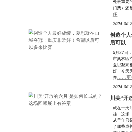
处最重要的
门票）还是
多
2024-05-2
创造个人
后可以
5月27日
市奥林匹
夏思凝亮相
好！今天
……更
赛
2024-05-2
川美“开
就在一天前
往，这场
从早年只
了哪些成