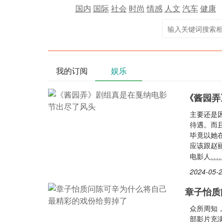
国内
国际
社会
时尚
情感
人文
汽车
健康
我的订阅
娱乐
《酱园弄
主要还是
待遇。而
毕竟以她
应该跟赵
…
电影人
2024-05-2
章子怡质
众所周知
部影片充