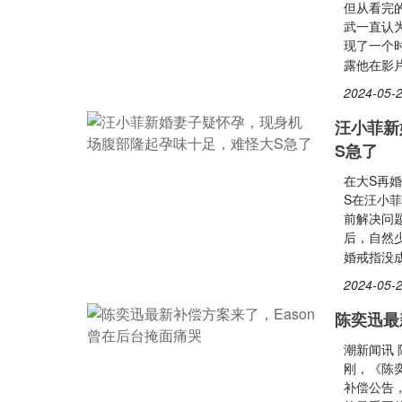
但从看完
武一直认
现了一个
露他在影片
2024-05-2
汪小菲新
S急了
在大S再
S在汪小
前解决问
后，自然
婚戒指没
2024-05-2
陈奕迅最
潮新闻讯
刚，《陈奕
补偿公告