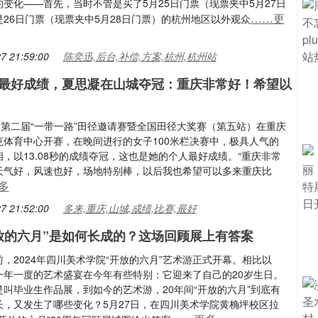
变化——首先，当时不管是买了5月25日门票（现票夹中5月27日
……更
26日门票（现票夹中5月28日门票）的杭州地区以外观众
7 21:59:00
陈奕迅,后台,补偿,方案,杭州,杭州站
最好成绩，夏思凝在山城夺冠：重庆非常好！希望以
，第二届“一带一路”田径邀请赛暨全国田径大奖赛（第五站）在重庆
克体育中心开赛，在晚间进行的女子100米栏决赛中，极具人气的
，以13.08秒的成绩夺冠，这也是她的个人最好成绩。“重庆非常
天气好，风速也好，场地特别棒，以后我也希望可以多来重庆比
多
7 21:52:00
多来,重庆,山城,成绩,比赛,最好
放的六月”是如何长成的？这场回顾展上有答案
，2024年四川美术学院“开放的六月”艺术游正式开幕。相比以
一年一度的艺术盛宴在今年有些特别：它迎来了自己的20岁生日。
是叫毕业生作品展，到如今的艺术游，20年间“开放的六月”到底有
长，又发生了哪些变化？5月27日，在四川美术学院黄桷坪校区拉