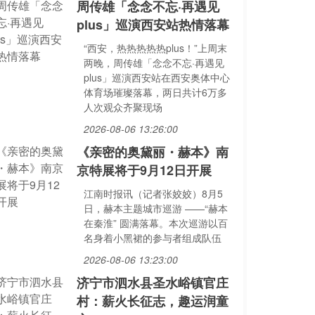
周传雄「念念不忘·再遇见
plus」巡演西安站热情落幕
“西安，热热热热热plus！”上周末
两晚，周传雄「念念不忘·再遇见
plus」巡演西安站在西安奥体中心
体育场璀璨落幕，两日共计6万多
人次观众齐聚现场
2026-08-06 13:26:00
《亲密的奥黛丽・赫本》南
京特展将于9月12日开展
江南时报讯（记者张姣姣）8月5
日，赫本主题城市巡游 ——“赫本
在秦淮” 圆满落幕。本次巡游以百
名身着小黑裙的参与者组成队伍
2026-08-06 13:23:00
济宁市泗水县圣水峪镇官庄
村：薪火长征志，趣运润童