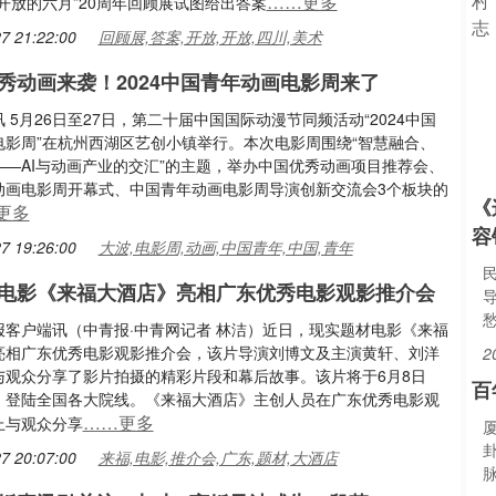
……更多
开放的六月”20周年回顾展试图给出答案
7 21:22:00
回顾展,答案,开放,开放,四川,美术
秀动画来袭！2024中国青年动画电影周来了
 5月26日至27日，第二十届中国国际动漫节同频活动“2024中国
电影周”在杭州西湖区艺创小镇举行。本次电影周围绕“智慧融合、
——AI与动画产业的交汇”的主题，举办中国优秀动画项目推荐会、
动画电影周开幕式、中国青年动画电影周导演创新交流会3个板块的
《
更多
容
7 19:26:00
大波,电影周,动画,中国青年,中国,青年
电影《来福大酒店》亮相广东优秀电影观影推介会
报客户端讯（中青报·中青网记者 林洁）近日，现实题材电影《来福
亮相广东优秀电影观影推介会，该片导演刘博文及主演黄轩、刘洋
2
与观众分享了影片拍摄的精彩片段和幕后故事。该片将于6月8日
百
）登陆全国各大院线。《来福大酒店》主创人员在广东优秀电影观
……更多
上与观众分享
7 20:07:00
来福,电影,推介会,广东,题材,大酒店