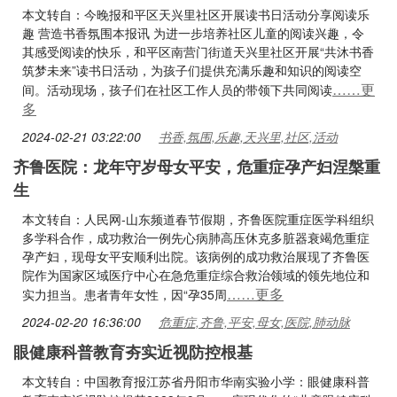
本文转自：今晚报和平区天兴里社区开展读书日活动分享阅读乐
趣 营造书香氛围本报讯 为进一步培养社区儿童的阅读兴趣，令
其感受阅读的快乐，和平区南营门街道天兴里社区开展“共沐书香
筑梦未来”读书日活动，为孩子们提供充满乐趣和知识的阅读空
……更
间。活动现场，孩子们在社区工作人员的带领下共同阅读
多
2024-02-21 03:22:00
书香,氛围,乐趣,天兴里,社区,活动
齐鲁医院：龙年守岁母女平安，危重症孕产妇涅槃重
生
本文转自：人民网-山东频道春节假期，齐鲁医院重症医学科组织
多学科合作，成功救治一例先心病肺高压休克多脏器衰竭危重症
孕产妇，现母女平安顺利出院。该病例的成功救治展现了齐鲁医
院作为国家区域医疗中心在急危重症综合救治领域的领先地位和
……更多
实力担当。患者青年女性，因“孕35周
2024-02-20 16:36:00
危重症,齐鲁,平安,母女,医院,肺动脉
眼健康科普教育夯实近视防控根基
本文转自：中国教育报江苏省丹阳市华南实验小学：眼健康科普