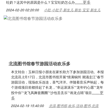
……更多
吐奶？这其中的原因是什么？宝宝吐奶怎么办
2024-02-20 02:20:00
小肚,小肚子,新生儿,新生,宝宝,新生儿
北流图书馆春节游园活动欢乐多
本文转自：玉林日报小朋友在家长助力下参加游园活动。本报
北流讯 2月17日，北流市图书馆开展“情满铜州 潮涌圭江”春节
游园活动，现场欢乐连连，喜气洋洋。伴随着音乐声响起，每
个游戏项目前都排起了长龙，“幸运滚滚乐”“龙年钓心愿”“龙年
……更
投中你”“龙飞凤舞套圈圈”“沙包丢丢乐”“画龙点睛”项目
多
2024-02-19 15:40:00
北流,图书馆,欢乐,活动,图书,北流