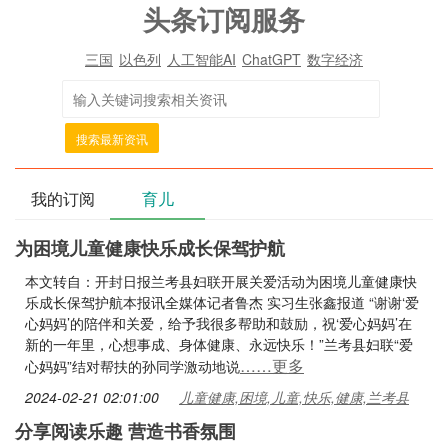
头条订阅服务
三国
以色列
人工智能AI
ChatGPT
数字经济
搜索最新资讯
我的订阅
育儿
为困境儿童健康快乐成长保驾护航
本文转自：开封日报兰考县妇联开展关爱活动为困境儿童健康快
乐成长保驾护航本报讯全媒体记者鲁杰 实习生张鑫报道 “谢谢‘爱
心妈妈’的陪伴和关爱，给予我很多帮助和鼓励，祝‘爱心妈妈’在
新的一年里，心想事成、身体健康、永远快乐！”兰考县妇联“爱
……更多
心妈妈”结对帮扶的孙同学激动地说
2024-02-21 02:01:00
儿童健康,困境,儿童,快乐,健康,兰考县
分享阅读乐趣 营造书香氛围