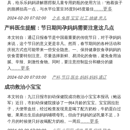
具，给乐乐妈妈讲解唇腭裂儿童专用奶瓶的使用方法：“抱着孩子
……更多
的胳膊抬高一点，与水平位置呈35度到45度最佳
2024-02-20 07:02:00
之名,兔唇,宝宝,社工,姚健,患儿
产科医生提醒：节日期间孕妈妈需要注意这几点
本文转自：通辽日报春节是中国最重要的传统节日，对于孕妈妈
来说，这个节日的意义更是非凡。然而，春节期间的各种活动和
庆祝方式也可能带来一些安全隐患。一、保持健康饮食孕妈妈的
饮食需要特别注意。尽量选择新鲜、易消化的食物，避免食用油
腻、辛辣、刺激性食物。同时，要注意控制盐分和糖分的摄
……更多
入
2024-02-20 07:03:00
产科,节日,医生,妈妈,妈妈,通辽
成功救治小宝宝
本文转自：九江日报市妇幼保健院成功救治小宝宝本报讯（鲍远
军）近日，市妇幼保健院接诊了一例4月龄的宝宝。宝宝因拉肚
子，大便带血丝，经过检查发现竟是喝了配方奶粉，牛奶蛋白过
敏。果果出生后由妈妈哺喂母乳，但由于妈妈的泌乳量不足，3
……更多
个月的时候便只好改喝配方奶粉。一周后