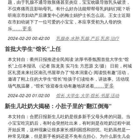
题，由于乳腺不通导致胀痛甚至炎症，宝宝吮吸导致乳头破溃，
不仅疼痛而且影响母乳。有什么好办法能帮帮母乳妈妈们呢？听
听南京市妇幼产后康复中心的梅士娟护士长怎么说。王女士近期
在市妇幼诞下了一位可爱的小宝宝，本应享受初为人母的快
……更多
乐
2024-02-20 00:42:00
乳腺炎,水肿,乳腺,产后,乳房,治疗
首批大学生“馆长”上任
本文转自：衢州日报推进全民阅读 浓厚书香氛围首批大学生“馆
长”上任本报讯 （记者 陈龙美 实习生 方思源 文/摄） 日前，柯城
区礼贤未来社区南孔书屋举办了“绘本润童心 阅读悦有趣”活动，
邀请了刚上任的大学生“馆长”给孩子们读绘本，讲故事。活动现
……更多
场气氛温馨，“馆长”徐迎春生动有趣地讲述着
2024-02-20 01:02:00
馆长,大学生,大学,馆长,书屋,活动
新生儿吐奶大揭秘：小肚子里的“翻江倒海”
本文转自：合肥日报新生儿吐奶是很多新手父母头疼的问题。当
小宝宝吃完奶后，有时会突然吐出来，有时则是在吃奶过程中就
开始反胃，这种现象让很多家长感到困惑和担忧。吐奶虽然是一
种常见现象，但是新手爸妈还是不免有点担心。为什么新生儿会