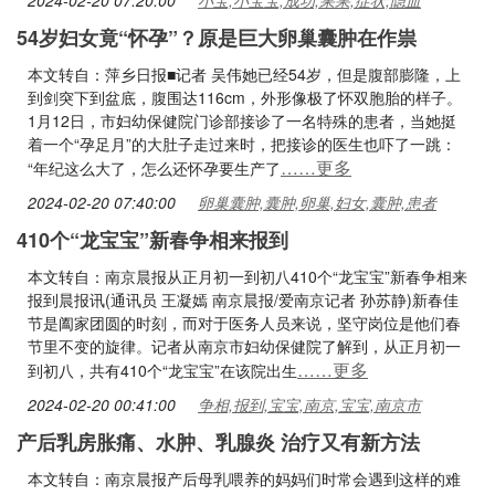
2024-02-20 07:20:00
小宝,小宝宝,成功,果果,症状,隐血
54岁妇女竟“怀孕”？原是巨大卵巢囊肿在作祟
本文转自：萍乡日报■记者 吴伟她已经54岁，但是腹部膨隆，上
到剑突下到盆底，腹围达116cm，外形像极了怀双胞胎的样子。
1月12日，市妇幼保健院门诊部接诊了一名特殊的患者，当她挺
着一个“孕足月”的大肚子走过来时，把接诊的医生也吓了一跳：
……更多
“年纪这么大了，怎么还怀孕要生产了
2024-02-20 07:40:00
卵巢囊肿,囊肿,卵巢,妇女,囊肿,患者
410个“龙宝宝”新春争相来报到
本文转自：南京晨报从正月初一到初八410个“龙宝宝”新春争相来
报到晨报讯(通讯员 王凝嫣 南京晨报/爱南京记者 孙苏静)新春佳
节是阖家团圆的时刻，而对于医务人员来说，坚守岗位是他们春
节里不变的旋律。记者从南京市妇幼保健院了解到，从正月初一
……更多
到初八，共有410个“龙宝宝”在该院出生
2024-02-20 00:41:00
争相,报到,宝宝,南京,宝宝,南京市
产后乳房胀痛、水肿、乳腺炎 治疗又有新方法
本文转自：南京晨报产后母乳喂养的妈妈们时常会遇到这样的难