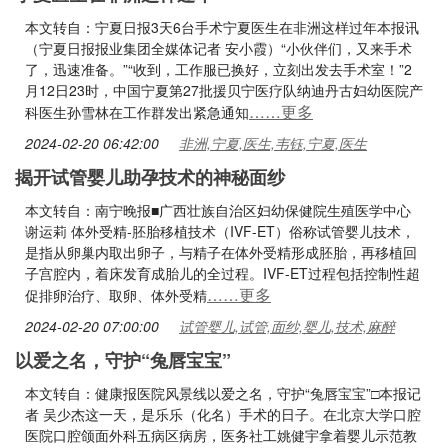
本文转自：宁夏日报3天6台手术宁夏医生在非洲这样过年本报讯
（宁夏日报报业集团全媒体记者 安小霞）“小伙伴们，又来手术
了，迅速准备。”“收到，工作服已换好，立刻出发去手术室！”2
月12日23时，中国宁夏第27批援贝宁医疗队纳迪丹古妇幼医院产
……更多
科医生孙雪林在工作群发出紧急通知
2024-02-20 06:42:00
非洲,宁夏,医生,韦钰,宁夏,医生
揭开试管婴儿助孕技术的神秘面纱
本文转自：南宁晚报■广西壮族自治区妇幼保健院生殖医学中心
谢运莉 体外受精-胚胎移植技术（IVF-ET）俗称试管婴儿技术，
是指从卵巢内取出卵子，与精子在体外受精形成胚胎，再移植回
子宫腔内，着床发育成胎儿的全过程。IVF-ET过程包括控制性超
……更多
促排卵治疗、取卵、体外受精
2024-02-20 07:00:00
试管婴儿,试管,面纱,婴儿,技术,麻醉
以爱之名，守护“兔唇宝宝”
本文转自：健康报医院风景线以爱之名，守护“兔唇宝宝”□本报记
者 吴少杰这一天，是乐乐（化名）手术的日子。在北京大学口腔
医院口腔颌面外科五病区病房，医务社工姚健宇拿着婴儿示范教