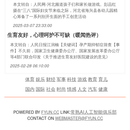
本文转自：人民网-河北频道孩子们和家长做游戏。彭品红
摄在“三八”国际妇女节来临之际，河北省海兴县各幼儿园精
心筹备了一系列别开生面的手工创意活动
2025-03-07 23:33:00
生育友好，心理呵护不可缺（暖闻热评）
本文转自：人民日报江润楠【关键词】孕产期抑郁症筛查【事
件】不久前，国家卫生健康委办公厅、国家发展改革委办公厅
等4部门联合印发《关于推进生育友好医院建设的意见》
2025-02-28 06:10:00
体育
娱乐
财经
军事
科技
游戏
教育
育儿
国内
国际
社会
时尚
情感
人文
汽车
健康
常熟AI人工智能俱乐部
POWERED BY
FYUN.CC
LINK:
CONTACT ON
WEBMASTER@FYUN.CC