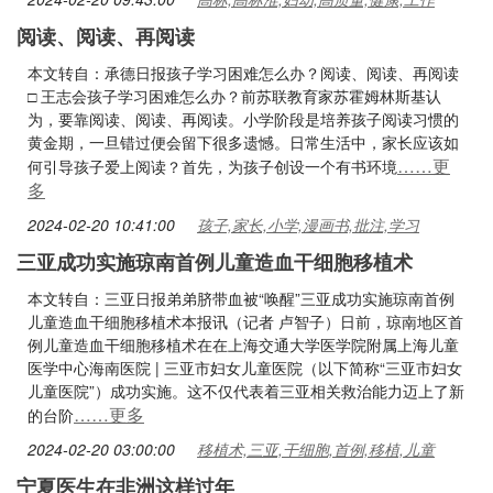
阅读、阅读、再阅读
本文转自：承德日报孩子学习困难怎么办？阅读、阅读、再阅读
□ 王志会孩子学习困难怎么办？前苏联教育家苏霍姆林斯基认
为，要靠阅读、阅读、再阅读。小学阶段是培养孩子阅读习惯的
黄金期，一旦错过便会留下很多遗憾。日常生活中，家长应该如
……更
何引导孩子爱上阅读？首先，为孩子创设一个有书环境
多
2024-02-20 10:41:00
孩子,家长,小学,漫画书,批注,学习
三亚成功实施琼南首例儿童造血干细胞移植术
本文转自：三亚日报弟弟脐带血被“唤醒”三亚成功实施琼南首例
儿童造血干细胞移植术本报讯（记者 卢智子）日前，琼南地区首
例儿童造血干细胞移植术在在上海交通大学医学院附属上海儿童
医学中心海南医院 | 三亚市妇女儿童医院（以下简称“三亚市妇女
儿童医院”）成功实施。这不仅代表着三亚相关救治能力迈上了新
……更多
的台阶
2024-02-20 03:00:00
移植术,三亚,干细胞,首例,移植,儿童
宁夏医生在非洲这样过年