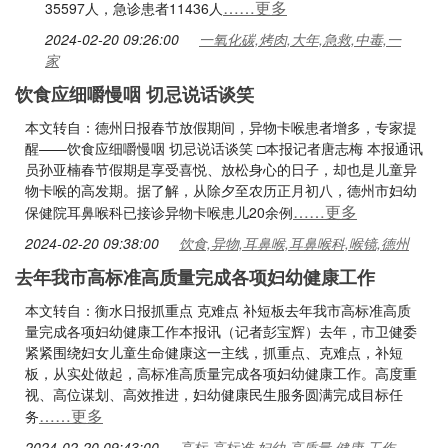
……更多
35597人，急诊患者11436人
2024-02-20 09:26:00
一氧化碳,烤肉,大年,急救,中毒,一
家
饮食应细嚼慢咽 切忌说话谈笑
本文转自：德州日报春节放假期间，异物卡喉患者增多，专家提
醒——饮食应细嚼慢咽 切忌说话谈笑 □本报记者唐志梅 本报通讯
员孙亚楠春节假期是享受喜悦、放松身心的日子，却也是儿童异
物卡喉的高发期。据了解，从除夕至农历正月初八，德州市妇幼
……更多
保健院耳鼻喉科已接诊异物卡喉患儿20余例
2024-02-20 09:38:00
饮食,异物,耳鼻喉,耳鼻喉科,喉镜,德州
去年我市高标准高质量完成各项妇幼健康工作
本文转自：衡水日报抓重点 克难点 补短板去年我市高标准高质
量完成各项妇幼健康工作本报讯（记者彭宝辉）去年，市卫健委
紧紧围绕妇女儿童生命健康这一主线，抓重点、克难点，补短
板，从实处做起，高标准高质量完成各项妇幼健康工作。高度重
视、高位谋划、高效推进，妇幼健康民生服务圆满完成目标任
……更多
务
2024-02-20 09:43:00
高标,高标准,妇幼,高质量,健康,工作