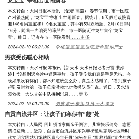
“龙宝宝”争相出世闹新春
本文转自：大同日报本报讯 （记者 高燕） 春节假期，市一医院
产科很热闹，“龙宝宝”争相出世闹新春。据统计，8天假期该院喜
迎148名男宝宝和119名女宝宝，其中有5对双胞胎。2月10日0时
16分，随着一声响亮的啼哭声，市一医院诞生龙年首个“龙宝
……更多
宝”。昨日，记者在市一医院看到
2024-02-19 06:21:00
争相,宝宝,宝宝,医院,新希望,助产士
男孩受伤暖心相助
本文转自：天水日报 本报讯【新天水·天水日报记者张雷 裴婷
婷】“没想到返乡途中遭遇事故，孩子受伤我们真是手足无措。今
晚如果没有你们，都不知道该怎么办，真是太感谢了。”看到孩子
得到及时救治，孩子母亲激动地对救援队员们说。近日，天水清
……更多
障救援一大队甘谷中队接到消息
2024-02-19 00:20:00
男孩,孩子,救援,队员,天水,事故
自贡自流井区：让孩子们寒假有“趣”处
本文转自：人民网-四川频道家庭亲子阅读、儿童快乐健身、志愿
清扫迎新……近期，自贡市自流井区东兴寺街道毛家坝社区新时
代文明实践站组织辖区青少年开展“缤纷冬日 ‘童’样精彩”青少年寒