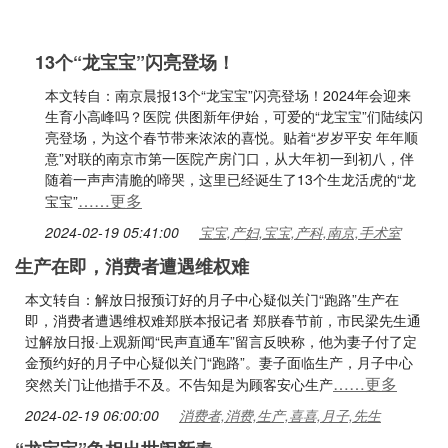
13个“龙宝宝”闪亮登场！
本文转自：南京晨报13个“龙宝宝”闪亮登场！2024年会迎来
生育小高峰吗？医院 供图新年伊始，可爱的“龙宝宝”们陆续闪
亮登场，为这个春节带来浓浓的喜悦。贴着“岁岁平安 年年顺
意”对联的南京市第一医院产房门口，从大年初一到初八，伴
随着一声声清脆的啼哭，这里已经诞生了13个生龙活虎的“龙
……更多
宝宝”
2024-02-19 05:41:00
宝宝,产妇,宝宝,产科,南京,手术室
生产在即，消费者遭遇维权难
本文转自：解放日报预订好的月子中心疑似关门“跑路”生产在
即，消费者遭遇维权难郑朕本报记者 郑朕春节前，市民梁先生通
过解放日报·上观新闻“民声直通车”留言反映称，他为妻子付了定
金预约好的月子中心疑似关门“跑路”。妻子面临生产，月子中心
……更多
突然关门让他措手不及。不告知是为顾客安心生产
2024-02-19 06:00:00
消费者,消费,生产,喜喜,月子,先生