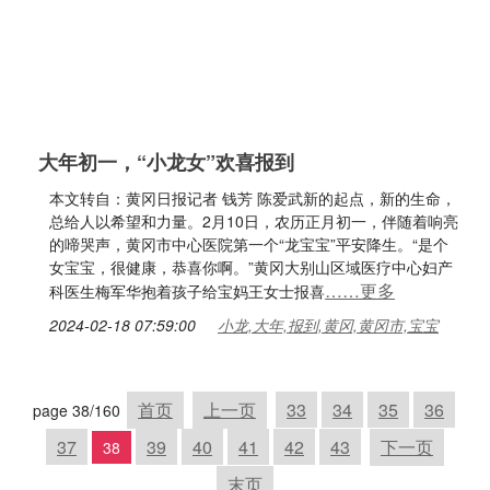
大年初一，“小龙女”欢喜报到
本文转自：黄冈日报记者 钱芳 陈爱武新的起点，新的生命，
总给人以希望和力量。2月10日，农历正月初一，伴随着响亮
的啼哭声，黄冈市中心医院第一个“龙宝宝”平安降生。“是个
女宝宝，很健康，恭喜你啊。”黄冈大别山区域医疗中心妇产
……更多
科医生梅军华抱着孩子给宝妈王女士报喜
2024-02-18 07:59:00
小龙,大年,报到,黄冈,黄冈市,宝宝
首页
上一页
33
34
35
36
page 38/160
37
39
40
41
42
43
下一页
38
末页