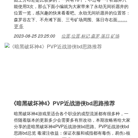
能使用3次，那么下面小编就为大家带来了永劫无间祈愿井的
位置一览，感兴趣的快来看看吧。永劫无间祈愿井的位置答：
……
森罗谷左下、不舟滩下面、三号矿场周围、落日寺右面
更多
2023-08-25 23:25:00
位置,位置,标记,森罗,落日,矿场
《暗黑破坏神4》PVP近战游侠bd思路推荐
暗黑破坏神4游戏里适合各个职业的成型流派都有很多种，一
些随着版本的更新多少会需要多有所改动，本期攻略将给大家
分享的是暗黑破坏神4PVP近战游侠bd思路。PVP近战游侠bd
思路bd总览 毒灌注收益：保证衣服和戒指都有毒伤，易伤>核