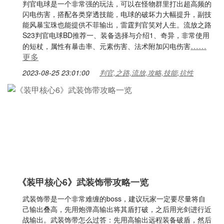
判官电球是一个非常强的玩法，可以在怪物群里打出超高频的
闪电伤害，搭配各类穿透技能，电球的破坏力大幅提升，副技
能风暴宝珠也能提供不菲输出，雷霆判官笑对人生。流放之路
S23判官电球BD推荐一、装备选择与介绍1、奇异，非常使用
……
的短杖，属性有暴击率、元素伤害、法术附加闪电伤害
更多
2023-08-25 23:01:00
判官,之路,流放,攻略,技能,抗性
《装甲核心6》武装饰带攻略一览
武装饰带是一个非常难缠的boss，建议玩家一定要尽量将自
己输出叠高，先用炮弹高输出将其盾打破，之后用光剑进行近
战输出。武装饰带怎么过答：先用高输出远程装备破盾，然后