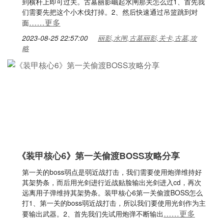
到横杆上即可过关。古墓丽影崛起水闸那关怎么过1、首先我
们需要先把这个小木伐打掉。2、然后快速通过吊篮跳到对
……更多
面
2023-08-25 22:57:00
丽影,水闸,古墓丽影,关卡,古墓,攻
略
《装甲核心6》第一关偷渡BOSS攻略分享
第一关的boss弱点是弱近战打击，我们需要使用炮弹维持好
其架势条，而后用光剑进行近战贴脸输出光剑进入cd，再次
远离用子弹维持其架势条。装甲核心6第一关偷渡BOSS怎么
打1、第一关的boss弱近战打击，所以我们要使用光剑作为主
……更多
要输出武器。2、首先我们先试用炮弹不断输出