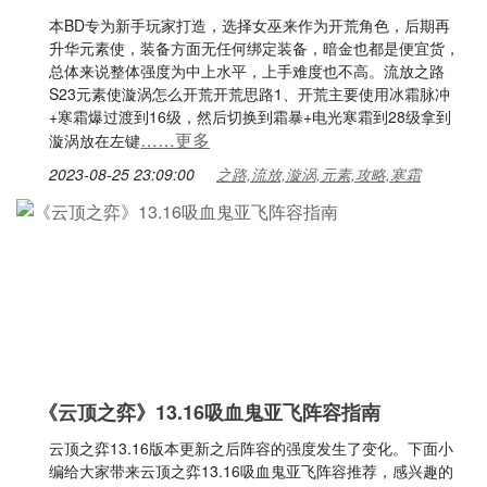
本BD专为新手玩家打造，选择女巫来作为开荒角色，后期再
升华元素使，装备方面无任何绑定装备，暗金也都是便宜货，
总体来说整体强度为中上水平，上手难度也不高。流放之路
S23元素使漩涡怎么开荒开荒思路1、开荒主要使用冰霜脉冲
+寒霜爆过渡到16级，然后切换到霜暴+电光寒霜到28级拿到
……更多
漩涡放在左键
2023-08-25 23:09:00
之路,流放,漩涡,元素,攻略,寒霜
《云顶之弈》13.16吸血鬼亚飞阵容指南
云顶之弈13.16版本更新之后阵容的强度发生了变化。下面小
编给大家带来云顶之弈13.16吸血鬼亚飞阵容推荐，感兴趣的