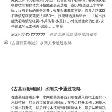
唤物技能和群体光环技能都是必选项，该BD在造价上非常平
民，没有必须的传奇装备，收集起来非常方便。流放之路S23
召唤愤怒狂灵死灵法师BD一、技能链选择与组合1、主输出技
能为召唤愤怒狂灵-小兵伤害-多重打击-对完整生命的伤害-攻
……更多
击造成的元素伤害-燃烧
2023-08-25 23:00:00
死灵,之路,流放,法师,愤怒,推荐
《古墓丽影崛起》水闸关卡通过攻略
在古墓丽影崛起中，水闸那关需要我们现在进入前把上面的小
木伐打掉，然后通过吊篮跳到对面，在右边打开水槽，利用水
位将木筏升高，然后通过木筏跳到对面墙体上，最后从断墙跳