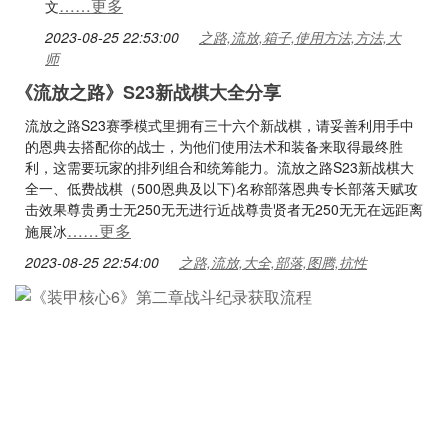
……更多
文
2023-08-25 22:53:00
之路,流放,箱子,使用方法,方法,大
师
《流放之路》S23新战棋大全分享
流放之路S23赛季模式里拥有三十六个新战棋，请妥善利用手中
的恩典去搭配你的战士，为他们使用法术和装备来取得最终胜
利，这需要玩家的排列组合和统筹能力。流放之路S23新战棋大
全一、低费战棋（500恩典及以下)名称部落恩典专长部落天赋攻
击效果尊贵勇士无250无无进行近战尊贵贤者无250无无在远距离
……更多
施展冰
2023-08-25 22:54:00
之路,流放,大全,部落,图腾,抗性