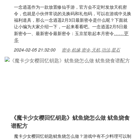
一念逍遥作为一款放置修仙手游，官方会不定时发放天机密
令，也就是小伙伴常说的兑换码和礼包码，可以在游戏中兑换
福利道具，那么一念逍遥2月3日最新密令是什么呢？下面就
让小编为大家介绍一下，一起来看看吧。一念逍遥2月5日最
……更
新密令一、最新密令最新密令：玉京笙歌起本月密令
多
2024-02-05 21:32:00
密令,机缘,密令,天机,功法,星石
《魔卡少女樱回忆钥匙》鱿鱼烧怎么做 鱿鱼烧食
谱配方
魔卡少女樱回忆钥匙鱿鱼烧怎么做？游戏中有不少料理可以制