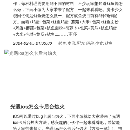
作，每种料理需要用到不同的材料，不少玩家想知道鱿鱼烧怎
么做，下面小编为大家带来了配方，一起来看看吧。魔卡少女
樱回忆钥匙鱿鱼烧怎么做一、配方鱿鱼烧目前有5种制作配
方。面粉+鸡蛋+包菜+鱿鱼鸡蛋+蘑菇+大米+包菜+鱿鱼面粉
+鸡蛋+蘑菇+包菜+鱿鱼面粉+胡萝卜+包菜+黄瓜+鱿鱼鸡蛋
……更多
+大米+包菜+黄瓜+鱿鱼二
2024-02-05 21:33:00
鱿鱼,食谱,配方,钥匙,少女,鱿鱼
光遇ios怎么卡后台烛火
iOS可以通过bug卡后台烛火，下面小编就给大家带来了光遇
ios卡后台烛火方法，感兴趣的小伙伴一起来看看吧，希望能
给大家带来帮助。光遇ios怎么卡后台烛火【方法一览】1、拖