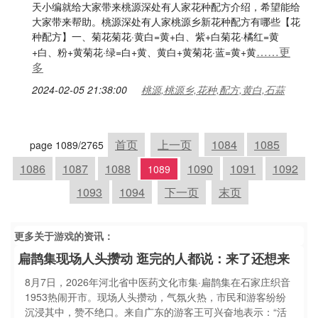
天小编就给大家带来桃源深处有人家花种配方介绍，希望能给
大家带来帮助。桃源深处有人家桃源乡新花种配方有哪些【花
种配方】一、菊花菊花·黄白=黄+白、紫+白菊花·橘红=黄
……更
+白、粉+黄菊花·绿=白+黄、黄白+黄菊花·蓝=黄+黄
多
2024-02-05 21:38:00
桃源,桃源乡,花种,配方,黄白,石蒜
首页
上一页
1084
1085
page 1089/2765
1086
1087
1088
1090
1091
1092
1089
1093
1094
下一页
末页
更多关于
游戏
的资讯：
扁鹊集现场人头攒动 逛完的人都说：来了还想来
8月7日，2026年河北省中医药文化市集·扁鹊集在石家庄织音
1953热闹开市。现场人头攒动，气氛火热，市民和游客纷纷
沉浸其中，赞不绝口。来自广东的游客王可兴奋地表示：“活