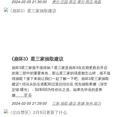
2024-02-05 21:30:00
摩尔,庄园,商店,摩尔,商店,梅森
《崩坏3》星三家抽取建议
崩坏3星三家值不值得抽？星三家是崩坏3在近期更新后开启
的第二部中的重要角色，那么星三家的强度都怎么样，值不值
得抽呢？接下来就让我们一起了解一下吧。崩坏3星三家抽取
建议1.结论从队伍搭配和过渡总结出应 优先抽取希娜（深空
定锚·曙光）：S2和SS为性价比之选。如果先毕业的是希
……更多
娜
2024-02-05 21:29:00
三家,抽取,建议,希娜,角色,能力