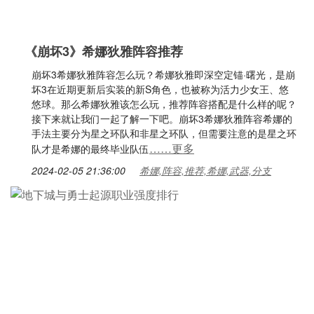
《崩坏3》希娜狄雅阵容推荐
崩坏3希娜狄雅阵容怎么玩？希娜狄雅即深空定锚·曙光，是崩
坏3在近期更新后实装的新S角色，也被称为活力少女王、悠
悠球。那么希娜狄雅该怎么玩，推荐阵容搭配是什么样的呢？
接下来就让我们一起了解一下吧。崩坏3希娜狄雅阵容希娜的
手法主要分为星之环队和非星之环队，但需要注意的是星之环
……更多
队才是希娜的最终毕业队伍
2024-02-05 21:36:00
希娜,阵容,推荐,希娜,武器,分支