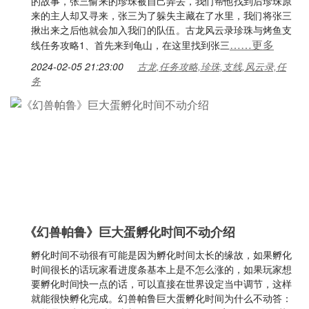
的故事，张三偷来的珍珠被自己弄丢，我们帮他找到后珍珠原
来的主人却又寻来，张三为了躲失主藏在了水里，我们将张三
揪出来之后他就会加入我们的队伍。古龙风云录珍珠与烤鱼支
……更多
线任务攻略1、首先来到龟山，在这里找到张三
2024-02-05 21:23:00
古龙,任务攻略,珍珠,支线,风云录,任
务
《幻兽帕鲁》巨大蛋孵化时间不动介绍
孵化时间不动很有可能是因为孵化时间太长的缘故，如果孵化
时间很长的话玩家看进度条基本上是不怎么涨的，如果玩家想
要孵化时间快一点的话，可以直接在世界设定当中调节，这样
就能很快孵化完成。幻兽帕鲁巨大蛋孵化时间为什么不动答：