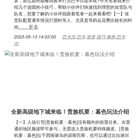
多，那么如何能够高效率打完巴卡尔团本呢?今天笔者就来介
绍几个选团的小技巧，帮助小伙伴们快速找到理想的攻坚队与
队友，想要了解的小伙伴就跟着笔者一起来看看吧!【一】攻
坚队配置通常情况打团时等人、尤其是等奶会花费比较长的时
……更多
间
2023-05-13 14:03:00
巴卡尔,巴卡,攻坚,技巧,角色,巴卡
尔
全新高级地下城来临！贵族机要：暮色玩法介绍
【一】入场引导[贵族机要：暮色]没有额外的前置任务。在普
通的地区频道即可参与，无需进入贵族机要特殊频道。[贵族
机要：暮色]位于西陵诸岛的诺斯匹斯，也可以通过比拉谢尔