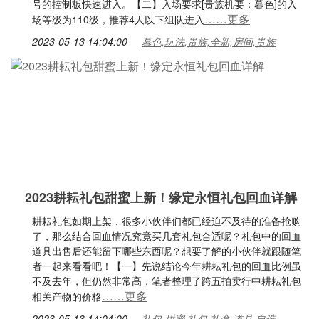
号的控制板快速进入。【二】入场要求[贵族机要：暮色]的入
……更多
场等级为110级，推荐4人以下组队进入
2023-05-13 14:04:00
暮色,玩法,贵族,全新,房间,贵族
2023耕耘礼包甜蜜上新！缘定永恒礼包回血详解
耕耘礼包如期上架，很多小伙伴们都已经迫不及待的准备抢购
了，那么结合回血情况究竟买几套礼包合适呢？礼包中的回血
道具出售后还能留下哪些东西呢？想要了解的小伙伴就跟随笔
者一起来看看吧！【一】先说结论今年耕耘礼包的回血比例虽
不及去年，但仍然非常高，笔者整理了跨五拍卖行中耕耘礼包
……更多
相关产物的价格
2023-05-13 14:04:00
礼包,甜蜜,礼包,礼盒,道具,自选