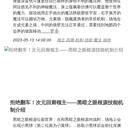
身披深蓝色斗篷遮住自己模样的身份不明的魔法师。他使用在
阿拉德见不到的神秘魔法，身上蕴藏着仿佛可以覆盖整个世界
的魔力。据说他用左手画出的魔法阵能塑造宇宙，右手展开的
魔法可以撼动万物。元素墙：隐藏露滴者的常驻机制，场地会
生成元素之墙，中间的墙壁无法正常通过，需要找到地图四个
……更多
边界的墙面移动
2023-05-13 14:06:00
领主,回廊,机制,技能,魔法,场地
拒绝翻车！次元回廊领主——黑暗之眼根源技能机
制介绍
黑暗之眼根源位面世界：在和黑暗之眼根源对战时，场地上会
出现小黑球（第二位面为小黄球），拾取小黑球后会前往深渊