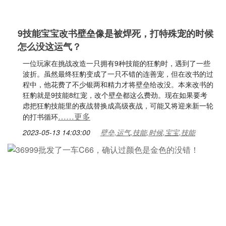
9技能宝宝改书壁垒像是被焊死，打特殊宠的时候
怎么没这运气？
一位玩家在挑战改造一只拥有9种技能的狂豹时，遇到了一些
波折。虽然最终狂豹变成了一只不错的连善宠，但在改书的过
程中，他花费了不少银两和精力才将壁垒给改没。本来改书的
狂豹就是9技能8红宠，改个壁垒都这么费劲。现在如果要考
虑把狂豹技能里的夜战替换成高级夜战，可能又将迎来新一轮
……更多
的打书循环
2023-05-13 14:03:00
壁垒,运气,技能,时候,宝宝,技能