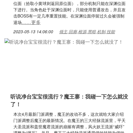
位面（拾取小黄球则返回原位面），部分机制只能在深渊位面
下进行。当角色处于深渊位面时，只能使用普通攻击，并且攻
击BOSS有一定几率重置技能。在深渊位面停留过久会被强制
……更多
退场
2023-05-13 14:06:00
领主,回廊,根源,黑暗,机制,技能
听说净台宝宝很流行？魔王寨：我碰一下怎么就没
了！
本次4月最新门派调整，魔王的改动不多，这次就给大家介绍
门派调整后魔王的最新情况。在魔王的三大经脉流派里，平天
大圣流派和盖世魔君流派的崩摧有调整，风火妖王流派“威吓”
调整为“碾压”。并且，魔王三大经脉流派通用侵蚀技能为侵蚀·