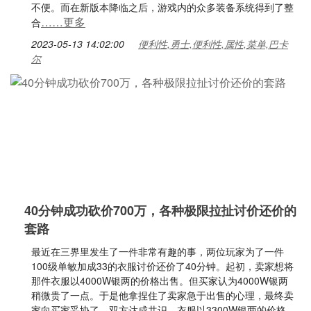
不便。而在新版本降临之后，游戏内的众多装备系统得到了整
……更多
合
2023-05-13 14:02:00
便利性,勇士,便利性,属性,菜单,巴卡
尔
40分钟成功砍价700万，各种极限拉扯讨价还价的
套路
最近在三界里发生了一件非常有趣的事，两位玩家为了一件
100级单敏加成33的衣服讨价还价了40分钟。起初，卖家想将
那件衣服以4000W银两的价格出售。但买家认为4000W银两
稍微贵了一点。于是他拿捏住了卖家急于出售的心理，最终卖
家向买家妥协了，双方达成共识，衣服以3300W银两的价格