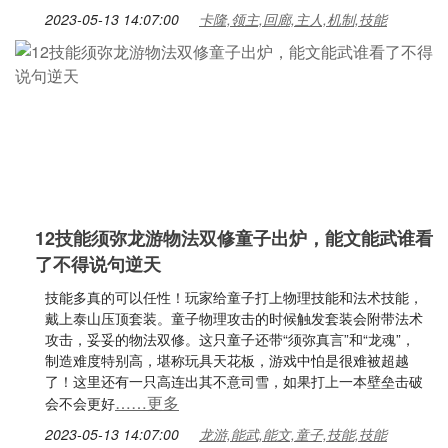
2023-05-13 14:07:00
卡隆,领主,回廊,主人,机制,技能
12技能须弥龙游物法双修童子出炉，能文能武谁看
了不得说句逆天
技能多真的可以任性！玩家给童子打上物理技能和法术技能，
戴上泰山压顶套装。童子物理攻击的时候触发套装会附带法术
攻击，妥妥的物法双修。这只童子还带“须弥真言”和“龙魂”，
制造难度特别高，堪称玩具天花板，游戏中怕是很难被超越
了！这里还有一只高连出其不意司雪，如果打上一本壁垒击破
……更多
会不会更好
2023-05-13 14:07:00
龙游,能武,能文,童子,技能,技能