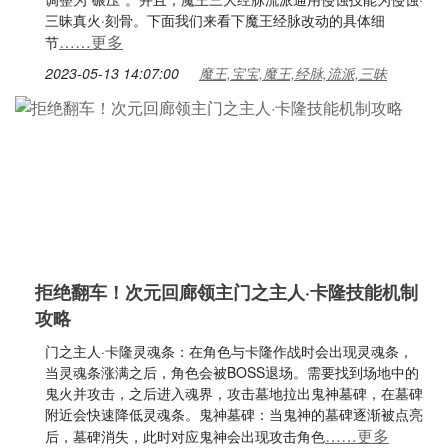
三昧真火·刻骨。下面我们来看下魔王经脉改动的具体细
……更多
节
2023-05-13 14:07:00
魔王,宝宝,魔王,经脉,流派,三昧
拒绝翻车！次元回廊领主门之主人·卡隆技能机制
攻略
门之主人·卡隆灵魂条：在角色与卡隆作战时会出现灵魂条，
当灵魂条涨满之后，角色会被BOSS退场。需要找到场地中的
鬼火并攻击，之后进入魂界，攻击墓地拉出鬼神墓碑，在墓碑
附近会快速降低灵魂条。鬼神墓碑：当鬼神的墓碑逐渐被点亮
……更多
后，墓碑消失，此时对应鬼神会出现攻击角色