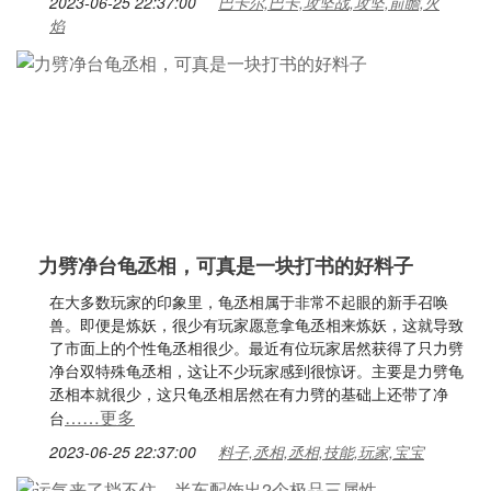
2023-06-25 22:37:00
巴卡尔,巴卡,攻坚战,攻坚,前瞻,火
焰
力劈净台龟丞相，可真是一块打书的好料子
在大多数玩家的印象里，龟丞相属于非常不起眼的新手召唤
兽。即便是炼妖，很少有玩家愿意拿龟丞相来炼妖，这就导致
了市面上的个性龟丞相很少。最近有位玩家居然获得了只力劈
净台双特殊龟丞相，这让不少玩家感到很惊讶。主要是力劈龟
丞相本就很少，这只龟丞相居然在有力劈的基础上还带了净
……更多
台
2023-06-25 22:37:00
料子,丞相,丞相,技能,玩家,宝宝