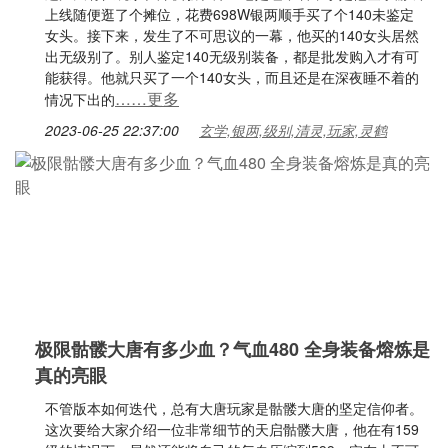
上线随便逛了个摊位，花费698W银两顺手买了个140未鉴定
女头。接下来，发生了不可思议的一幕，他买的140女头居然
出无级别了。别人鉴定140无级别装备，都是批发购入才有可
能获得。他就只买了一个140女头，而且还是在深夜睡不着的
……更多
情况下出的
2023-06-25 22:37:00
玄学,银两,级别,清灵,玩家,灵鹤
极限骷髅大唐有多少血？气血480 全身装备熔炼是
真的亮眼
不管版本如何迭代，总有大唐玩家是骷髅大唐的坚定信仰者。
这次要给大家介绍一位非常细节的天启骷髅大唐，他在有159