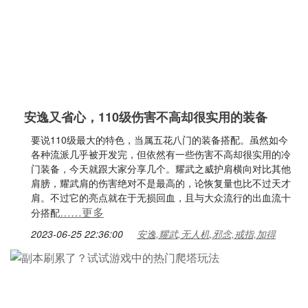
安逸又省心，110级伤害不高却很实用的装备
要说110级最大的特色，当属五花八门的装备搭配。虽然如今
各种流派几乎被开发完，但依然有一些伤害不高却很实用的冷
门装备，今天就跟大家分享几个。耀武之威护肩横向对比其他
肩膀，耀武肩的伤害绝对不是最高的，论恢复量也比不过天才
肩。不过它的亮点就在于无损回血，且与大众流行的出血流十
……更多
分搭配
2023-06-25 22:36:00
安逸,耀武,无人机,邪念,戒指,加得