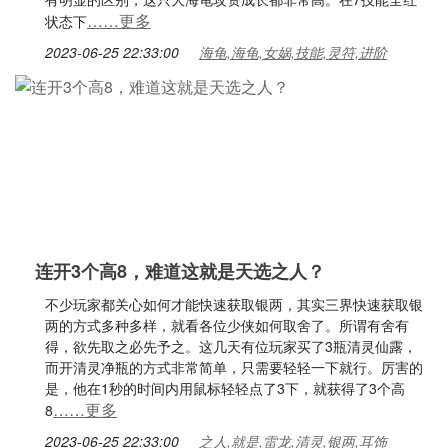
……更多
状态下
2023-06-25 22:33:00
海龟,海龟,女娲,技能,灵符,进阶
连开3个高8，难道这就是天选之人？
不少玩家都关心如何才能快速获取银两，其实三界快速获取银
两的方式多种多样，就看各位少侠如何取舍了。所谓有舍有
得，欲先取之必先予之。这几天有位玩家买了3瓶清灵仙露，
而开清灵净瓶的方式非常简单，只需要轻轻一下就行。厉害的
是，他在1秒的时间内用鼠标轻轻点了3下，就获得了3个高
……更多
8
2023-06-25 22:33:00
之人,就是,雷龙,清灵,银两,耳饰