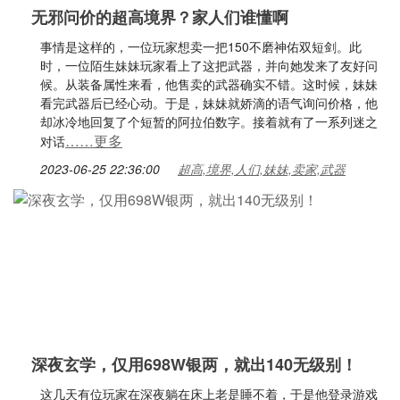
无邪问价的超高境界？家人们谁懂啊
事情是这样的，一位玩家想卖一把150不磨神佑双短剑。此
时，一位陌生妹妹玩家看上了这把武器，并向她发来了友好问
候。从装备属性来看，他售卖的武器确实不错。这时候，妹妹
看完武器后已经心动。于是，妹妹就娇滴的语气询问价格，他
却冰冷地回复了个短暂的阿拉伯数字。接着就有了一系列迷之
……更多
对话
2023-06-25 22:36:00
超高,境界,人们,妹妹,卖家,武器
深夜玄学，仅用698W银两，就出140无级别！
这几天有位玩家在深夜躺在床上老是睡不着，于是他登录游戏