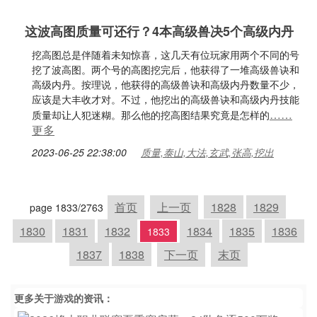
这波高图质量可还行？4本高级兽决5个高级内丹
挖高图总是伴随着未知惊喜，这几天有位玩家用两个不同的号
挖了波高图。两个号的高图挖完后，他获得了一堆高级兽诀和
高级内丹。按理说，他获得的高级兽诀和高级内丹数量不少，
应该是大丰收才对。不过，他挖出的高级兽诀和高级内丹技能
……
质量却让人犯迷糊。那么他的挖高图结果究竟是怎样的
更多
2023-06-25 22:38:00
质量,泰山,大法,玄武,张高,挖出
首页
上一页
1828
1829
page 1833/2763
1830
1831
1832
1834
1835
1836
1833
1837
1838
下一页
末页
更多关于
游戏
的资讯：