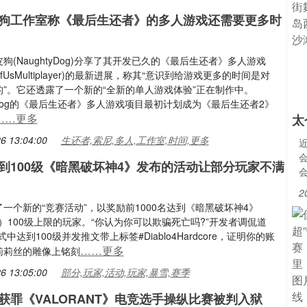
狗工作室称《最后生还者》的多人游戏还需要更多时
狗(NaughtyDog)分享了其开发已久的《最后生还者》多人游戏
stofUsMultiplayer)的最新进展，称其“意识到给游戏更多的时间是对
的”。它还透露了一个新的“全新的单人游戏体验”正在制作中。
tyDog的《最后生还者》多人游戏项目最初计划成为《最后生还者2》
……更多
太
6 13:04:00
生还者,索尼,多人,工作室,时间,更多
到100级《暗黑破坏神4》发布的活动让部分玩家不满
2
一个新的“竞赛活动”，以奖励前1000名达到《暗黑破坏神4》
lo4）100级上限的玩家。“你认为你可以欺骗死亡吗?”开发者调侃道
中达到100级并发推文带上标签#Diablo4Hardcore，证明你的账
……更多
莉莉丝的雕像上铭刻
6 13:05:00
部分,玩家,活动,玩家,暴雪,赛季
获罪《VALORANT》电竞选手操纵比赛被判入狱