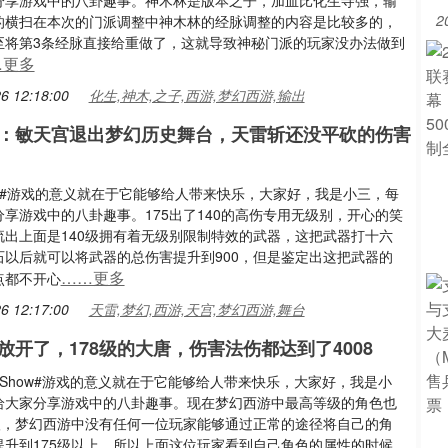
分享游戏中的八卦趣事。神木林是版本之子，加血比化生寺强，输
2
的横扫在本次的门派调整中神木林的经脉调整的内容是比较多的，
至将第3条经脉直接给重做了，这就导致神秘门派的玩家没办法做到
…更多
6 12:18:00
化生,神木,之子,西游,梦幻西游,输出
：敏天宫退出梦幻历史舞台，天雷斩还没平砍的伤害
游#游戏的意义就在于它能够给人带来快乐，大家好，我是小三，每
享游戏中的八卦趣事。175出了140的高伤专用无级别，开心的笑
流出上面是140级拥有着无级别限制特效的武器，这把武器打十六
石以后就可以将武器的总伤害提升到900，但是鉴定出这把武器的
……更多
点都不开心
6 12:17:00
天雷,梦幻,西游,天宫,梦幻西游,舞台
放开了，178级的大唐，伤害法伤都达到了4008
Show#游戏的意义就在于它能够给人带来快乐，大家好，我是小
给大家分享游戏中的八卦趣事。现在梦幻西游中最高等级的角色也
5级，梦幻西游中没有任何一位玩家能够通过正常的途径将自己的角
提升到175级以上，所以上面这位玩家看到自己角色的属性的时候