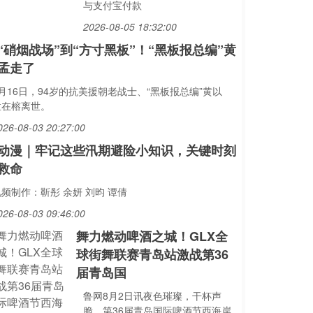
与支付宝付款
2026-08-05 18:32:00
“硝烟战场”到“方寸黑板”！“黑板报总编”黄
孟走了
月16日，94岁的抗美援朝老战士、“黑板报总编”黄以
孟在榕离世。
026-08-03 20:27:00
动漫｜牢记这些汛期避险小知识，关键时刻
救命
频制作：靳彤 余妍 刘昀 谭倩
026-08-03 09:46:00
舞力燃动啤酒之城！GLX全
球街舞联赛青岛站激战第36
届青岛国
鲁网8月2日讯夜色璀璨，干杯声
脆。第36届青岛国际啤酒节西海岸