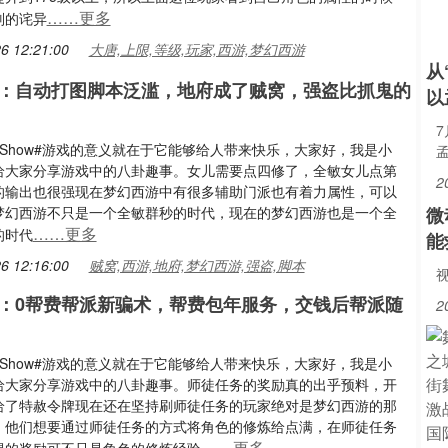
……更多
别的诧异
6 12:21:00
大唐,上限,等级,玩家,西游,梦幻西游
从
：自动打图脚本泛滥，地府成了贼窝，强盗比抓鬼的
以
7
Show#游戏的意义就在于它能够给人带来快乐，大家好，我是小
给大家分享游戏中的八卦趣事。女儿需要点四修了，全敏女儿点第
2
的输出也很强现在梦幻西游中有很多辅助门派也有着力属性，可以
梦幻西游不只是一个全敏群秒的时代，现在的梦幻西游也是一个全
微
……更多
的时代
能
6 12:16:00
贼窝,西游,地府,梦幻西游,强盗,脚本
视
：0帮费帮派新骗术，帮费包年服务，交钱后帮派随
2
Show#游戏的意义就在于它能够给人带来快乐，大家好，我是小
给大家分享游戏中的八卦趣事。师徒任务的奖励真的出乎预料，开
给了特赦令牌现在还在坚持刷师徒任务的玩家绝对是梦幻西游的那
，他们想要通过师徒任务的方式将角色的修炼给点满，在师徒任务
……更多