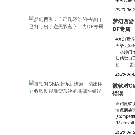
中可以获
2023-06-2
梦幻西游
DF专属
#梦幻西
天给大家
一起师门
却感觉自
……更
起
2023-06-2
微软对C
错误
正如微软
论点摘要
(Compet
(Micro
2023-06-2