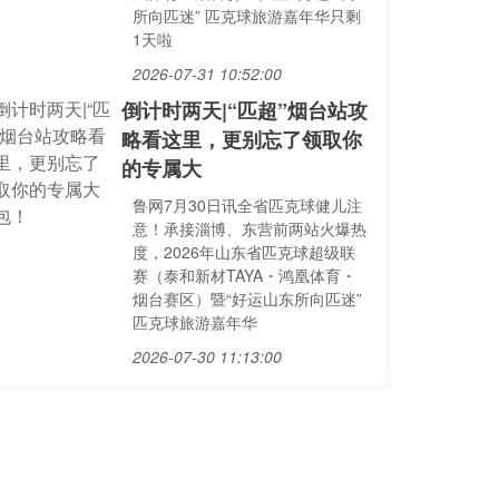
所向匹迷” 匹克球旅游嘉年华只剩
1天啦
2026-07-31 10:52:00
倒计时两天|“匹超”烟台站攻
略看这里，更别忘了领取你
的专属大
鲁网7月30日讯全省匹克球健儿注
意！承接淄博、东营前两站火爆热
度，2026年山东省匹克球超级联
赛（泰和新材TAYA・鸿凰体育・
烟台赛区）暨“好运山东所向匹迷”
匹克球旅游嘉年华
2026-07-30 11:13:00