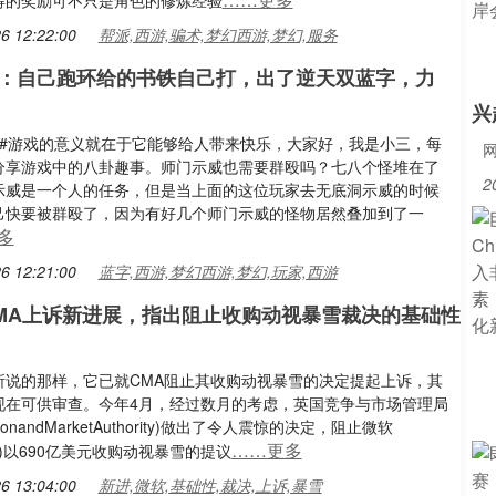
得的奖励可不只是角色的修炼经验
6 12:22:00
帮派,西游,骗术,梦幻西游,梦幻,服务
：自己跑环给的书铁自己打，出了逆天双蓝字，力
兴
游#游戏的意义就在于它能够给人带来快乐，大家好，我是小三，每
分享游戏中的八卦趣事。师门示威也需要群殴吗？七八个怪堆在了
2
示威是一个人的任务，但是当上面的这位玩家去无底洞示威的时候
己快要被群殴了，因为有好几个师门示威的怪物居然叠加到了一
多
6 12:21:00
蓝字,西游,梦幻西游,梦幻,玩家,西游
MA上诉新进展，指出阻止收购动视暴雪裁决的基础性
所说的那样，它已就CMA阻止其收购动视暴雪的决定提起上诉，其
现在可供审查。今年4月，经过数月的考虑，英国竞争与市场管理局
itionandMarketAuthority)做出了令人震惊的决定，阻止微软
……更多
soft)以690亿美元收购动视暴雪的提议
6 13:04:00
新进,微软,基础性,裁决,上诉,暴雪