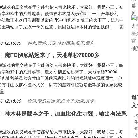
游#游戏的意义就在于它能够给人带来快乐，大家好，我是小三，每
分享游戏中的八卦趣事。侵蚀神木林是人形谛听，一回合单秒六
秘法魔王本次门派调整以后的PK中再也不是魔王的天下了，法系中
……更
又重新站回了法系一哥的位置，原因就是神木林的侵蚀技能
6 12:15:00
神木,西游,人形,梦幻西游,魔王,回合
：魔FC彻底站起来了，天地单秒70000多
游#游戏的意义就在于它能够给人带来快乐，大家好，我是小三，每
分享游戏中的八卦趣事。魔方寸彻底站起来了，天地单秒70000
怪也能秒杀虽然方寸山门派的玩家以前的时候就能够玩魔属性，但
的方寸山以前不温不火的，以前的魔方寸也就是低等级的玩家比较
多
逛
6 12:18:00
西游,梦幻西游,梦幻,天地,玩家,月卡
文
：神木林是版本之子，加血比化生寺强，输出有法系
锁
游#游戏的意义就在于它能够给人带来快乐，大家好，我是小三，每