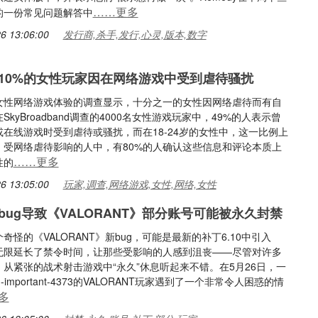
……更多
的一份常见问题解答中
6 13:06:00
发行商,杀手,发行,心灵,版本,数字
10%的女性玩家因在网络游戏中受到虐待骚扰
女性网络游戏体验的调查显示，十分之一的女性因网络虐待而有自
SkyBroadband调查的4000名女性游戏玩家中，49%的人表示曾
在线游戏时受到虐待或骚扰，而在18-24岁的女性中，这一比例上
%。受网络虐待影响的人中，有80%的人确认这些信息和评论本质上
……更多
性的
6 13:05:00
玩家,调查,网络游戏,女性,网络,女性
bug导致《VALORANT》部分账号可能被永久封禁
奇怪的《VALORANT》新bug，可能是最新的补丁6.10中引入
无限延长了禁令时间，让那些受影响的人感到沮丧——尽管对许多
从紧张的战术射击游戏中“永久”休息听起来不错。在5月26日，一
m-important-4373的VALORANT玩家遇到了一个非常令人困惑的情
多