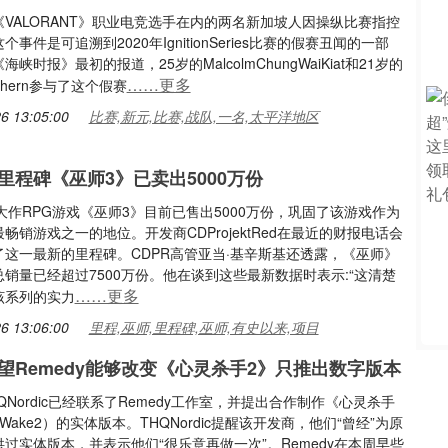
VALORANT》职业电竞选手在内的两名新加坡人因操纵比赛指控
事件是可追溯到2020年IgnitionSeries比赛的假赛丑闻的一部
峡时报》最初的报道，25岁的MalcolmChungWaiKiat和21岁的
……更多
nShern参与了这个假赛
6 13:05:00
比赛,新元,比赛,战队,一名,太平洋地区
里程碑《巫师3》已卖出5000万份
大作RPG游戏《巫师3》目前已售出5000万份，巩固了该游戏作为
畅销游戏之一的地位。开发商CDProjektRed在最近的财报电话会
了这一最新的里程碑。CDPR高管亚当·基辛斯基还透露，《巫师》
销量已经超过7500万份。他在谈到这些最新数据时表示:“这清楚
……更多
该系列的实力
6 13:06:00
里程,巫师,里程碑,巫师,有史以来,项目
望Remedy能够改变《心灵杀手2》只推出数字版本
QNordic已经联系了Remedy工作室，并提出合作制作《心灵杀手
nWake2）的实体版本。THQNordic提醒该开发商，他们“曾经”为原
过实体版本，并表示他们“很乐意再做一次”。Remedy在本周早些