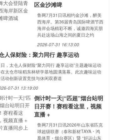
区金沙滩啤
鲁网7月31日讯相约金沙滩，醉美
西海岸。第36届青岛国际啤酒节西
海岸会场精彩不断，诚邀四海宾朋
共赴这场山海之间的夏日之约
2026-07-31 16:13:00
仓人保财险：聚力同行 趣享运动
近日，太仓人保财险“聚力同行 趣享运动”主题趣味运动
会在太仓市味稻东林研学基地圆满落幕。此次趣味运动
会活动创新设置竞技与休闲双赛道
026-07-31 13:19:00
倒计时一天|“匹超”烟台站明
日开赛！赛程看这里，视频
直播 +
鲁网7月31日讯2026年山东省匹克
球超级联赛（泰和新材TAYA・鸿
凰体育・烟台赛区）暨 “好运山东