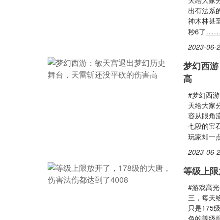
天给大家
出有法系
神木林甚
…
秒6了
2023-06-2
梦幻西游
高
#梦幻西
天给大家分
容从眼角
七段的宝
玩家却一
2023-06-2
等级上限
#游戏高光
三，每天
只是17
色的等级