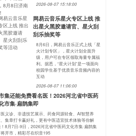
2026-08-07 15:18:00
网易云音乐星火专区上线 推
出星火黑胶邀请官、星火刮
刮乐抽奖等
8月6日，网易云音乐正式上线「星
火计划专区」，星火计划全面升
级，用户可在专区领取海量专属福
利。据悉，“星火计划”是一项面向
校园学生基于优质音乐音频内容的
互动
2026-08-07 11:06:00
市集还能免费看名医！2026河北省中医药
化市集·扁鹊集即
名医义诊、非遗技艺展示、药食同源轻食、AI智慧养
生、集章打卡赢好礼，更有中医适宜技术体验等你解
！8月7日-9日，2026河北省中医药文化市集·扁鹊集
即将开市，精彩尽在织音195