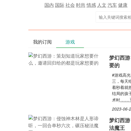
国内
国际
社会
时尚
情感
人文
汽车
健康
我的订阅
游戏
梦幻西游
要的
#游戏高光
三，每天
着秒着就
结局的孩
……
术时
2023-06-2
梦幻西游
法魔王