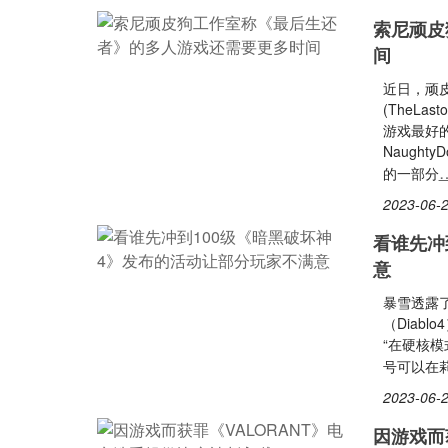
索尼顽皮
间
近日，顽皮
(TheLa
游戏最好
Naugh
的一部分
2023-06-2
看谁先冲
意
暴雪透露了
（Diab
“在硬核模式
号可以在
2023-06-2
因游戏而