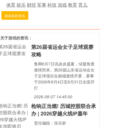
体育
娱乐
财经
军事
科技
游戏
教育
育儿
搜索最新资讯
多关于
游戏
的资讯：
第26届省运会女子足球观赛
攻略
鲁网8月7日讯炎炎盛夏，绿茵角逐
激情而来。第26届山东省运动会女
子足球项目在郯城激情开赛，赛事
于2026年8月4日至8月31日全面开
打
2026-08-07 14:45:00
枪响正当燃! 历城控股联合承
办 | 2026穿越火线IP嘉年
责任编辑：张乐群