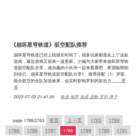
《崩坏星穹铁道》驭空配队推荐
崩坏星穹铁道已经上线很长时间了，很多玩家都喜欢上了这款
游戏，最近游戏又迎来一波更新。小编为大家带来崩坏星穹铁
道驭空配队分享，感兴趣的小伙伴一起来看看吧，希望能帮助
到你们。崩坏星穹铁道驭空配队分享1、推荐搭配（1）罗驭
……更
组合驭空的全队加攻效果，会实时影响罗刹的攻击力
多
2023-07-03 21:41:00
铁道,推荐,加成,虚数,罗刹,牌子
首页
上一页
1783
1784
page 1788/2763
1785
1786
1787
1789
1790
1791
1788