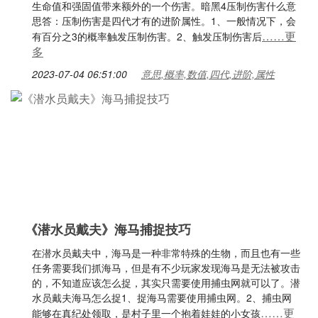
生命值和强固值带来额外的一个伤害。暗黑4压制伤害什么意
思答：压制伤害是四代才有的进阶属性。1、一般情况下，会
……更
有百分之3的概率触发压制伤害。2、触发压制伤害后
多
2023-07-04 06:51:00
意思,概率,数值,四代,进阶,属性
《潜水员戴夫》海马捕捉技巧
在潜水员戴夫中，海马是一种非常特殊的生物，而且也有一些
任务需要我们抓海马，但是有不少玩家发现海马是无法被攻击
的，不知道应该怎么捉，其实只需要使用捕虫网就可以了。潜
水员戴夫海马怎么捉1、捉海马需要使用捕虫网。2、捕虫网
……更
能够在真纪处领取，是村子里一个抱着娃娃的小女孩