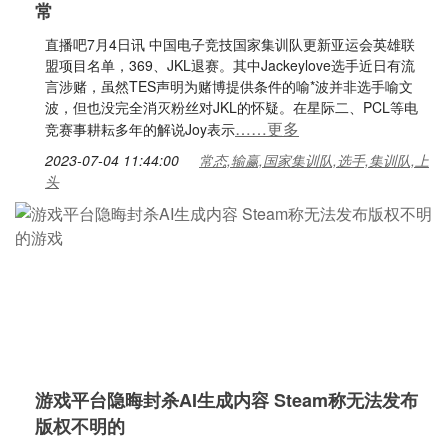
常
直播吧7月4日讯 中国电子竞技国家集训队更新亚运会英雄联
盟项目名单，369、JKL退赛。其中Jackeylove选手近日有流
言涉赌，虽然TES声明为赌博提供条件的喻*波并非选手喻文
波，但也没完全消灭粉丝对JKL的怀疑。在星际二、PCL等电
……更多
竞赛事耕耘多年的解说Joy表示
2023-07-04 11:44:00
常态,输赢,国家集训队,选手,集训队,上
头
游戏平台隐晦封杀AI生成内容 Steam称无法发布
版权不明的