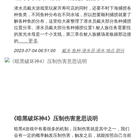
潜水员戴夫游戏里玩家开寿司店的同时，还要不时下海捕捞各
种鱼类，不同鱼种分布在不同水域，所以想要顺利捕捞就要了
解各种鱼的分布，这里给大家整理了潜水员戴夫部分鱼种捕捞
位置分享。潜水员戴夫部分鱼种捕捞位置1.鲛人族任务需要找
的发光水母是一个小支线，第三章在鲛人族赌场老板娘那边接
……更多
的
2023-07-04 06:51:00
戴夫,鱼种,潜水员,潜水,地点,部分
《暗黑破坏神4》压制伤害意思说明
暗黑4游戏中有着很多的机制，压制伤害就是其中之一，我们
会有一定的概率触发压制伤害，触发之后，就能按照自己当前