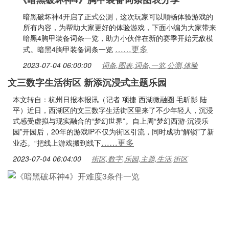
暗黑破坏神4开启了正式公测，这次玩家可以顺畅体验游戏的
所有内容，为帮助大家更好的体验游戏，下面小编为大家带来
暗黑4胸甲装备词条一览，助力小伙伴在新的赛季开始无敌模
……更多
式。暗黑4胸甲装备词条一览
2023-07-04 06:00:00
词条,图表,词条,一览,公测,体验
文三数字生活街区 新添沉浸式主题乐园
本文转自：杭州日报本报讯（记者 项捷 西湖微融圈 毛昕影 陆
平）近日，西湖区的文三数字生活街区里来了不少年轻人，沉浸
式感受虚拟与现实融合的“梦幻世界”。自上周“梦幻西游·沉浸乐
园”开园后，20年的游戏IP不仅为街区引流，同时成功“解锁”了新
……更多
业态。“把线上游戏搬到线下
2023-07-04 06:04:00
街区,数字,乐园,主题,生活,街区