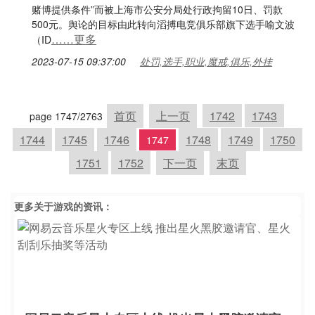
赌博提供条件”而被上海市公安分局处行政拘留10日、罚款
500元。舆论的目标由此转向滔搏电竞俱乐部旗下选手喻文波
……更多
（ID
2023-07-15 09:37:00
处罚,选手,职业,魔戒,俱乐,外挂
首页
上一页
1742
1743
page 1747/2763
1744
1745
1746
1748
1749
1750
1747
1751
1752
下一页
末页
更多关于
游戏
的资讯：