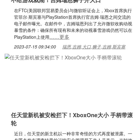
不给游戏就闹！吉姆瑞恩狮子开大口
在FTC(美国联邦贸易委员会)与微软听证会上，Xbox首席执行
官菲尔·斯宾塞与PlayStation首席执行官吉姆·瑞恩之间交流的
电子邮件曝光。在邮件中，吉姆瑞恩列出了允许微软收购动视
暴雪的条件：确保所有现有和未来的动视暴雪游戏仍然可以在
……更多
PlayStation上使用
2023-07-15 09:34:00
瑞恩,吉姆,大口,狮子,吉姆,斯宾塞
任天堂新机被安检拦下！XboxOne大小 手柄带滚
轮
近日，任天堂的新主机以一种非常奇怪的方式再度被泄露。一