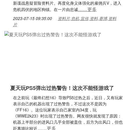
新谍战悬疑冒险资料片。再度化身义体强化的雇佣兵V，进入
……更多
危机四伏的地区狗镇。在一片由忠诚
2023-07-15 09:35:00
资料片,危机,宣传,资料,赛博,资料
片
夏天玩PS5弹出过热警告！这次不能怪游戏了
在之前玩《最终幻想16》导致PS5过热之后，近日，又有玩家
表示自己的机器出现了过热警告，不过这次不是因为
《FF16》。这位玩家表示自己家室内34度，玩
《WWE2k23》时出现了过热警告。网友很快就发现了原因：
机器上半部分的进风口几乎全部被盖住，后方为出风口，但也
……更多
距离墙比较近