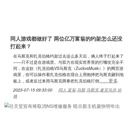
同人游戏都做好了 两位亿万富翁的约架怎么还没
打起来？
在马斯克和扎克伯格约架过去这么多天后，俩人终于打起来了
——只不过是在游戏里。与双方在现实世界里的打嘴仗完全不
同，在这款《扎克伯格VS马斯克（ZuckvsMusk）》的网页游
戏里，你可以操作着扎克伯格在擂台上用抱摔把马斯克砸到地
……更多
板上，或者反过来用马斯克两拳把扎克伯格打倒
2023-07-15 09:33:00
同人,富翁,马斯,马斯克,麦克马洪,伯
格