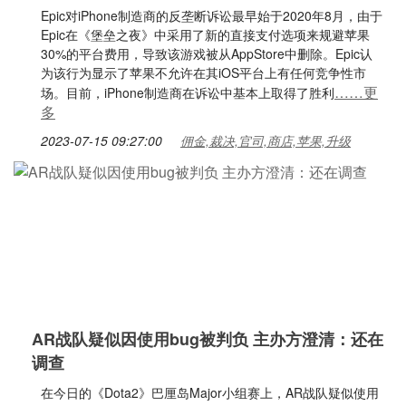
Epic对iPhone制造商的反垄断诉讼最早始于2020年8月，由于
Epic在《堡垒之夜》中采用了新的直接支付选项来规避苹果
30%的平台费用，导致该游戏被从AppStore中删除。Epic认
为该行为显示了苹果不允许在其iOS平台上有任何竞争性市
……更
场。目前，iPhone制造商在诉讼中基本上取得了胜利
多
2023-07-15 09:27:00
佣金,裁决,官司,商店,苹果,升级
AR战队疑似因使用bug被判负 主办方澄清：还在
调查
在今日的《Dota2》巴厘岛Major小组赛上，AR战队疑似使用