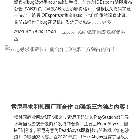
观察者bug被对手nouns战队举报。主办方IOEsports随即发布
公告将AR判负（导致AR失去加赛资格），但很快又撤销了这
一决定。随后IOEsports发推道歉称，他们将继续调查此事。
……更多
目前该操作是bug还是机制依然无法敲定
2023-07-15 09:37:00
主办方,战队,澄清,调查,观察者,时
出
索尼寻求和韩国厂商合作 加强第三方独占内容！
据韩国商业网站MTN报道，索尼正通过其PlayStation部门寻
求与当地游戏开发商和发行商合作，主要是PearlAbyss。据
MTN报道，索尼有意为PearlAbyss即将推出的游戏《红色沙
漠》争取独家内容。在2020年底，PearlAbyss透露了游戏方