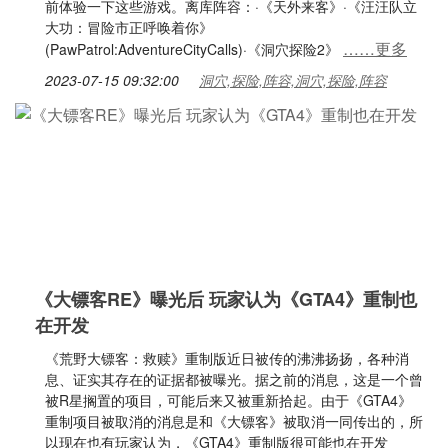
前体验一下这些游戏。离库阵容：·《天外来客》·《汪汪队立
大功：冒险市正呼唤着你》
……更多
(PawPatrol:AdventureCityCalls)·《洞穴探险2》
2023-07-15 09:32:00
洞穴,探险,阵容,洞穴,探险,阵容
《大镖客RE》曝光后 玩家认为《GTA4》重制也
在开发
《荒野大镖客：救赎》重制版近日被传的沸沸扬扬，各种消
息、证实其存在的证据都被曝光。据之前的消息，这是一个曾
被R星搁置的项目，可能后来又被重新拾起。由于《GTA4》
重制项目被取消的消息是和《大镖客》被取消一同传出的，所
以现在也有玩家认为，《GTA4》重制版很可能也在开发