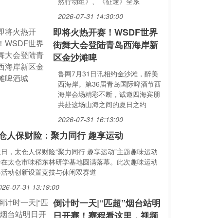
然行动组》、《征途》全系
2026-07-31 14:30:00
即将火热开赛！WSDF世界
街舞大会登陆青岛西海岸新
区金沙滩啤
鲁网7月31日讯相约金沙滩，醉美
西海岸。第36届青岛国际啤酒节西
海岸会场精彩不断，诚邀四海宾朋
共赴这场山海之间的夏日之约
2026-07-31 16:13:00
仓人保财险：聚力同行 趣享运动
近日，太仓人保财险“聚力同行 趣享运动”主题趣味运动
会在太仓市味稻东林研学基地圆满落幕。此次趣味运动
会活动创新设置竞技与休闲双赛道
026-07-31 13:19:00
倒计时一天|“匹超”烟台站明
日开赛！赛程看这里，视频