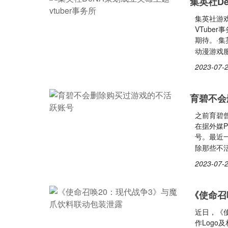
集英社De
集英社游戏
VTube
期待。·
动漫游戏服
2023-07-2
育碧不会
之前育碧
在据外媒P
号。最近
除那些不
2023-07-2
《使命召
近日，《
作Log