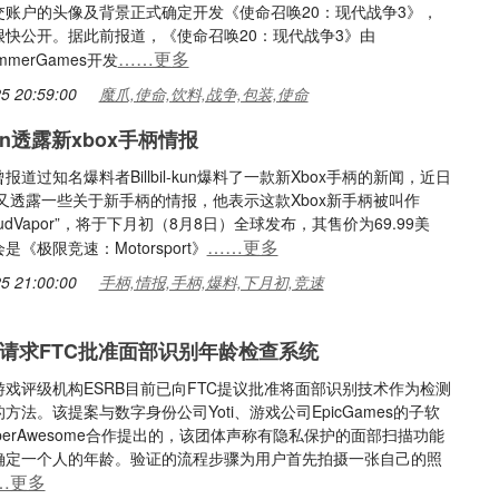
交账户的头像及背景正式确定开发《使命召唤20：现代战争3》，
很快公开。据此前报道，《使命召唤20：现代战争3》由
……更多
ammerGames开发
5 20:59:00
魔爪,使命,饮料,战争,包装,使命
l-kun透露新xbox手柄情报
报道过知名爆料者Billbil-kun爆料了一款新Xbox手柄的新闻，近日
il-kun又透露一些关于新手柄的情报，他表示这款Xbox新手柄被叫作
cloudVapor”，将于下月初（8月8日）全球发布，其售价为69.99美
……更多
是《极限竞速：Motorsport》
5 21:00:00
手柄,情报,手柄,爆料,下月初,竞速
rb请求FTC批准面部识别年龄检查系统
戏评级机构ESRB目前已向FTC提议批准将面部识别技术作为检测
方法。该提案与数字身份公司Yoti、游戏公司EpicGames的子软
perAwesome合作提出的，该团体声称有隐私保护的面部扫描功能
确定一个人的年龄。验证的流程步骤为用户首先拍摄一张自己的照
…更多