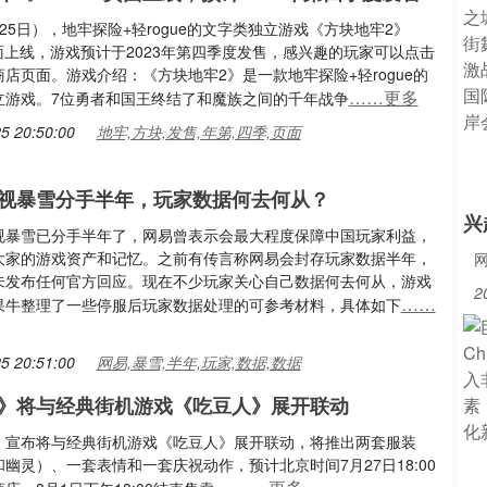
25日），地牢探险+轻rogue的文字类独立游戏《方块地牢2》
页面上线，游戏预计于2023年第四季度发售，感兴趣的玩家可以点击
店页面。游戏介绍：《方块地牢2》是一款地牢探险+轻rogue的
……更多
立游戏。7位勇者和国王终结了和魔族之间的千年战争
5 20:50:00
地牢,方块,发售,年第,四季,页面
视暴雪分手半年，玩家数据何去何从？
兴
视暴雪已分手半年了，网易曾表示会最大程度保障中国玩家利益，
大家的游戏资产和记忆。之前有传言称网易会封存玩家数据半年，
未发布任何官方回应。现在不少玩家关心自己数据何去何从，游戏
2
……
果牛整理了一些停服后玩家数据处理的可参考材料，具体如下
5 20:51:00
网易,暴雪,半年,玩家,数据,数据
》将与经典街机游戏《吃豆人》展开联动
》宣布将与经典街机游戏《吃豆人》展开联动，将推出两套服装
幽灵）、一套表情和一套庆祝动作，预计北京时间7月27日18:00