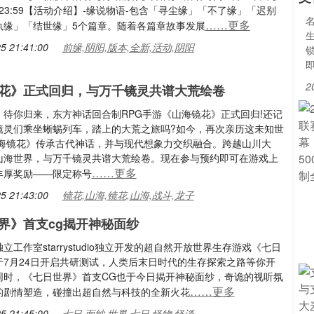
日23:59【活动介绍】-缘说物语-包含「寻尘缘」「不了缘」「迟别
……更多
执缘」「结世缘」5个篇章。随着各篇章故事发展
5 21:41:00
前缘,阴阳,版本,全新,活动,阴阳
锁
2
花》正式回归，与万千镜灵共谱大荒绘卷
，待你归来，东方神话回合制RPG手游《山海镜花》正式回归!还记
镜灵们乘坐蜥蜴列车，踏上的大荒之旅吗?如今，再次亲历这未知世
山海镜花》传承古代神话，并与现代想象力交织融合。跨越山川大
山海世界，与万千镜灵共谱大荒绘卷。现在参与预约即可在游戏上
……更多
丰厚奖励——限定称号
5 21:43:00
镜花,山海,镜花,山海,战斗,龙子
界》首支cg揭开神秘面纱
立工作室starrystudio独立开发的超自然开放世界生存游戏《七日
于7月24日开启共研测试，人类后末日时代的生存探索之路等你开
同时，《七日世界》首支CG也于今日揭开神秘面纱，奇诡的视听氛
……更多
的剧情塑造，碰撞出超自然与科技的全新火花
5 21:45:00
七日,面纱,世界,七日,怪物,怪谈