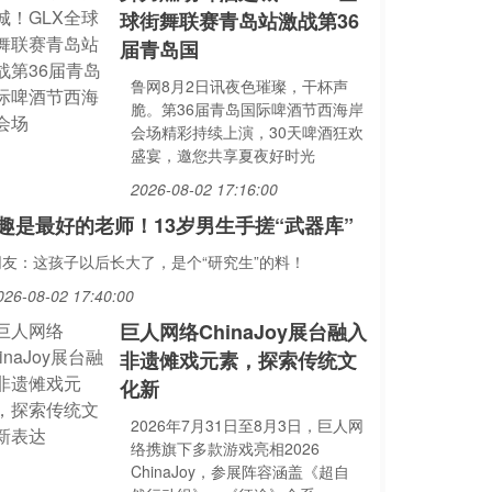
球街舞联赛青岛站激战第36
届青岛国
鲁网8月2日讯夜色璀璨，干杯声
脆。第36届青岛国际啤酒节西海岸
会场精彩持续上演，30天啤酒狂欢
盛宴，邀您共享夏夜好时光
2026-08-02 17:16:00
趣是最好的老师！13岁男生手搓“武器库”
网友：这孩子以后长大了，是个“研究生”的料！
026-08-02 17:40:00
巨人网络ChinaJoy展台融入
非遗傩戏元素，探索传统文
化新
2026年7月31日至8月3日，巨人网
络携旗下多款游戏亮相2026
ChinaJoy，参展阵容涵盖《超自