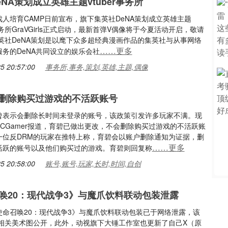
NA策划成立英雄主题vtuber事务所
人培育CAMP日前宣布，旗下集英社DeNA策划成立英雄主题
r事务所GraVGirls正式启动，最新首弹V偶像将于今夏活动开启，敬请
集英社DeNA策划是以麾下众多超经典漫画作品的集英社与从事网络
……更多
务的DeNA共同设立的娱乐会社
5 20:57:00
事务所,事务,策划,英雄,主题,偶像
删除购买过游戏的不活跃账号
曾表示会删除长时间未登录的账号，该政策引发许多玩家不满。现
CGamer报道，育碧已做出更改，不会删除购买过游戏的不活跃账
一位反DRM的玩家在推特上称，育碧会以账户删除通知为证据，删
……更多
活跃的账号以及他们购买过的游戏。育碧则回复称
5 20:58:00
账号,账号,玩家,长时,时间,自创
唤20：现代战争3》与魔爪饮料联动包装泄露
使命召唤20：现代战争3》与魔爪饮料联动包装已于网络泄露，该
o及相关美术图公开，此外，动视旗下大锤工作室也更新了自己X（原