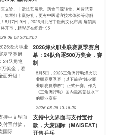
名医义诊、非遗技艺展示、药食同源轻食、AI智慧养
生、集章打卡赢好礼，更有中医适宜技术体验等你解
！8月7日-9日，2026河北省中医药文化市集·扁鹊集
即将开市，精彩尽在织音195
026-08-06 20:03:00
2026烽火职业联赛夏季赛启
幕：24队角逐500万奖金，赛
制
8月5日，2026三角洲行动烽火职
业联赛夏季赛（以下简称“烽火职
业联赛夏季赛”）正式开赛。作为
《三角洲行动》国内最高竞技水平
的职业赛事
2026-08-06 13:16:00
支持中文界面与支付宝付
款，大麦国际（MAISEAT）
开售乒乓