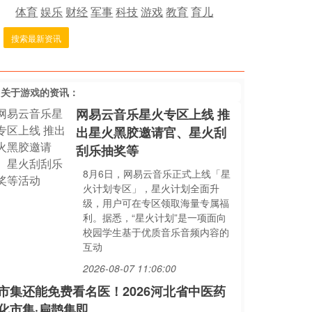
体育
娱乐
财经
军事
科技
游戏
教育
育儿
搜索最新资讯
多关于
游戏
的资讯：
网易云音乐星火专区上线 推
出星火黑胶邀请官、星火刮
刮乐抽奖等
8月6日，网易云音乐正式上线「星
火计划专区」，星火计划全面升
级，用户可在专区领取海量专属福
利。据悉，“星火计划”是一项面向
校园学生基于优质音乐音频内容的
互动
2026-08-07 11:06:00
市集还能免费看名医！2026河北省中医药
化市集·扁鹊集即