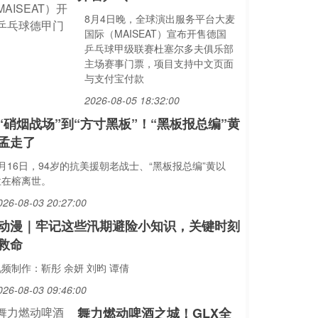
8月4日晚，全球演出服务平台大麦
国际（MAISEAT）宣布开售德国
乒乓球甲级联赛杜塞尔多夫俱乐部
主场赛事门票，项目支持中文页面
与支付宝付款
2026-08-05 18:32:00
“硝烟战场”到“方寸黑板”！“黑板报总编”黄
孟走了
月16日，94岁的抗美援朝老战士、“黑板报总编”黄以
孟在榕离世。
026-08-03 20:27:00
动漫｜牢记这些汛期避险小知识，关键时刻
救命
频制作：靳彤 余妍 刘昀 谭倩
026-08-03 09:46:00
舞力燃动啤酒之城！GLX全