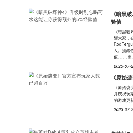
《暗黑破
验值
《暗黑破坏
醒大家，
RodFe
人。提醒
……更
值
2023-07-2
《原始袭
《原始袭
并庆祝玩
的游戏更
2023-07-2