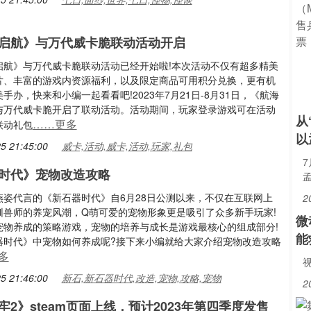
启航》与万代威卡脆联动活动开启
启航》与万代威卡脆联动活动已经开始啦!本次活动不仅有超多精美
片、丰富的游戏内资源福利，以及限定商品可用积分兑换，更有机
手办，快来和小编一起看看吧!2023年7月21日-8月31日，《航海
与万代威卡脆开启了联动活动。活动期间，玩家登录游戏可在活动
从
……更多
联动礼包
以
5 21:45:00
威卡,活动,威卡,活动,玩家,礼包
7
时代》宠物改造攻略
燕姿代言的《新石器时代》自6月28日公测以来，不仅在互联网上
2
驯兽师的养宠风潮，Q萌可爱的宠物形象更是吸引了众多新手玩家!
微
宠物养成的策略游戏，宠物的培养与成长是游戏最核心的组成部分!
能
器时代》中宠物如何养成呢?接下来小编就给大家介绍宠物改造攻略
多
视
5 21:46:00
新石,新石器时代,改造,宠物,攻略,宠物
2
牢2》steam页面上线，预计2023年第四季度发售