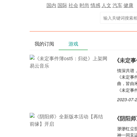
国内
国际
社会
时尚
情感
人文
汽车
健康
我的订阅
游戏
《未定事
情深共谱
《未定事件
曲，皆由米
《未定事
2023-07-2
《阴阳师
渺渺红尘
神一同见证