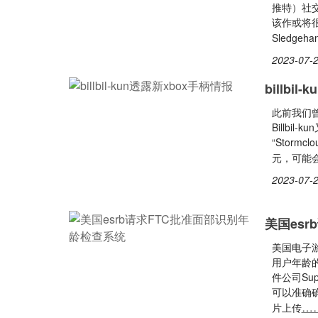
推特）社
该作或将
Sledgeh
2023-07-2
billbi
此前我们曾
Billb
“Storm
元，可能会
2023-07-2
美国es
美国电子游
用户年龄的
件公司Su
可以准确
…
片上传