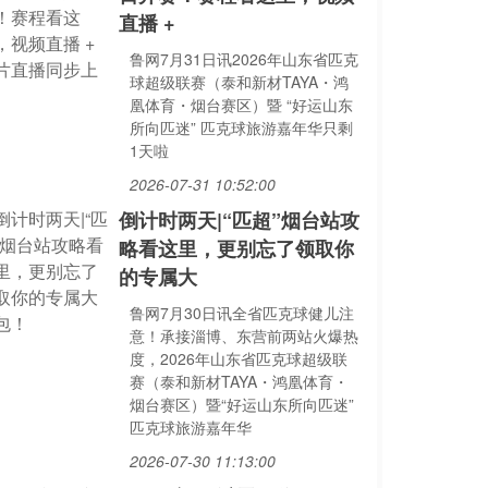
直播 +
鲁网7月31日讯2026年山东省匹克
球超级联赛（泰和新材TAYA・鸿
凰体育・烟台赛区）暨 “好运山东
所向匹迷” 匹克球旅游嘉年华只剩
1天啦
2026-07-31 10:52:00
倒计时两天|“匹超”烟台站攻
略看这里，更别忘了领取你
的专属大
鲁网7月30日讯全省匹克球健儿注
意！承接淄博、东营前两站火爆热
度，2026年山东省匹克球超级联
赛（泰和新材TAYA・鸿凰体育・
烟台赛区）暨“好运山东所向匹迷”
匹克球旅游嘉年华
2026-07-30 11:13:00