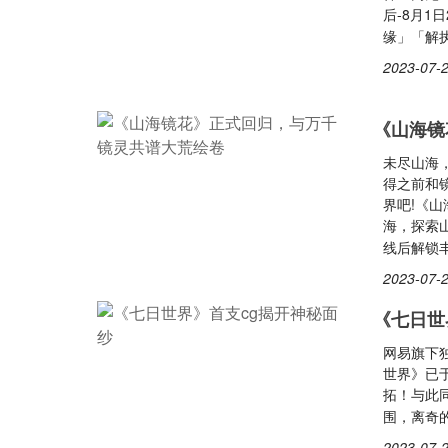
后-8月1
缘」「解
2023-07-2
《山海镜
未尽山海
得之前和
界吧!《
海，探索
线后解锁
2023-07-2
《七日世
网易旗下独
世界》已
拓！与此
围，离奇
2023-07-2