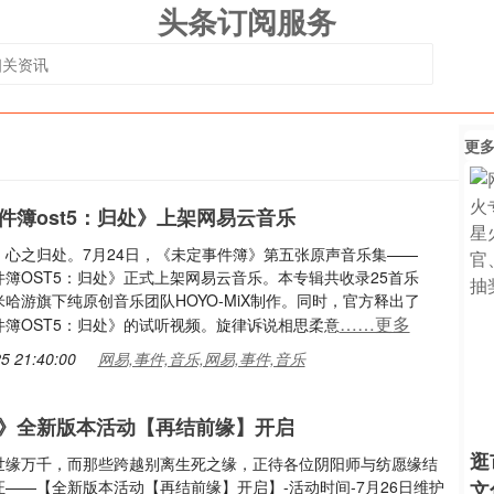
头条订阅服务
更
件簿ost5：归处》上架网易云音乐
，心之归处。7月24日，《未定事件簿》第五张原声音乐集——
簿OST5：归处》正式上架网易云音乐。本专辑共收录25首乐
哈游旗下纯原创音乐团队HOYO-MiX制作。同时，官方释出了
……更多
件簿OST5：归处》的试听视频。旋律诉说相思柔意
5 21:40:00
网易,事件,音乐,网易,事件,音乐
》全新版本活动【再结前缘】开启
逛
世缘万千，而那些跨越别离生死之缘，正待各位阴阳师与纺愿缘结
——【全新版本活动【再结前缘】开启】-活动时间-7月26日维护
文