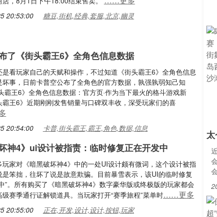
……更多
店，8月1日下午18:00结束售卖。
5 20:53:00
糖豆,街机,经典,套服,北京,幽灵
布了《街头霸王6》全角色信息数据
还是看玩家自己的天赋和操作，不过知道《街头霸王6》全角色信息
是坏事，日前卡普空公布了全角色的官方数据，孰强孰弱知己知
街头霸王6》全角色信息数据：官方页·作为当下最火的格斗游戏新
头霸王6》近期刚刚发售销量与口碑双丰收，深受玩家们的喜
多
5 20:54:00
卡普,街头霸王,霸王,角色,数据,信息
太
坏神4》ui设计被指责：临时修复正在开发中
多玩家对《暗黑破坏神4》中的一处UI设计颇有微词，这个设计被指
说是笨拙，往坏了说是故意欺骗。目前暴雪表示，该UI的临时修复
发中”。所有购买了《暗黑破坏神4》数字豪华版或终极版的玩家都会
2
……更多
高级赛季通行证解锁道具。当玩家打开“赛季旅程”菜单时
5 20:55:00
正在,开发,设计,设计,按钮,玩家