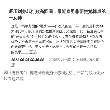
碾压刘亦菲打败高圆圆，最近直男非要把她捧成第
一女神
这是一场单方面的“屠杀”——什么人能在一年一度的虎扑女神
大评比中，以十倍的票数倍杀倪妮，又完虐一代年轻直男心中
的“完美黄蓉”李一桐？又是什么人，在半决赛以42万对5万的
优势，秒杀第一届元老冠军、公认的直男女神贾静雯？在这个
向来群芳斗艳、美女如云的比赛里，今年却出现一匹黑马——
……更多
围棋手
2023-09-06 00:36:00
高圆圆,刘亦菲,女神,战鹰,围棋,直
播