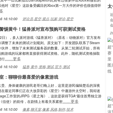
。其中一位玩家指出DanStapleton此前有过很多抨击Xbox和微软的
以他对《星空》这款备受瞩目的Xbox第一方大作的评价也很值得怀
太
多
6 16:10:00
评论员,星空,观点,玩家,评论,星空
警惕黄牛！猛兽派对宣布预购可获测试资格
2
月2日），多人派对游戏《猛兽派对》（原名：动物派对）官方发布
布调整了未来的测试计划规则。原文如下：开发团队联系了Steam
作伙伴，增加了未来测试服务器的数量。从第二轮测试开始，所有
am预购游戏的玩家都将直接获得测试资格。此外，随机测试资格抽取
……更多
进行
6 16:10:00
猛兽,黄牛,资格,测试,官方,测试
室：聊聊你最喜爱的像素游戏
大贵、身体健康的游民老哥们晚上好，这里是游民编辑楚岳的深夜
就在最近同事们正在大放异彩的《星空》中遨游外太空时，我却迷
otage工作室的JRPG《星之海》，这款是获得TGA“最佳首秀独立游
……更多
作《信使》的前传，在剧情上有着关系紧密
6 16:10:00
像素,聊天室,像素,风格,制作,技术