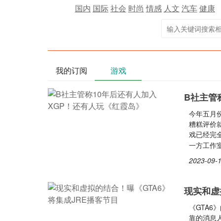
国内
国际
社会
时尚
情感
人文
汽车
健康
我的订阅
游戏
B社主管
今年五月份
糟糕评价就
戏已经完
一方工作室
2023-09-1
现实和虚
《GTA6
靠的消息人