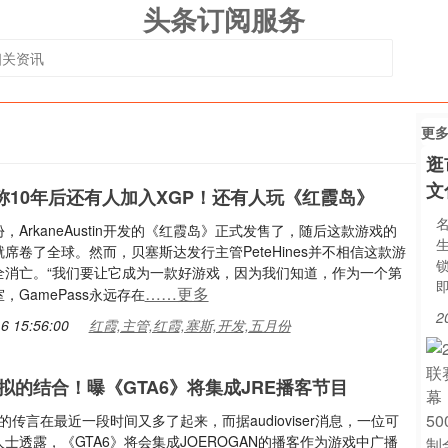
头条订阅服务
更
逛
文
称10年后还有人加入XGP！还有人玩《红霞岛》
，ArkaneAustin开发的《红霞岛》正式发售了，随后这款游戏的
席卷了全球。然而，贝塞斯达发行主管PeteHines并不相信这款游
锁
全消亡。“我们要让它成为一款好游戏，因为我们知道，作为一个第
……更多
，GamePass永远存在
2
6 15:56:00
红霞,主管,红霞,塞斯,开发,五月份
拟的结合！曝《GTA6》将集成JRE播客节目
》的传言在最近一段时间又多了起来，而据audioviser消息，一位可
士透露，《GTA6》将会集成JOEROGAN的播客作为游戏中广播