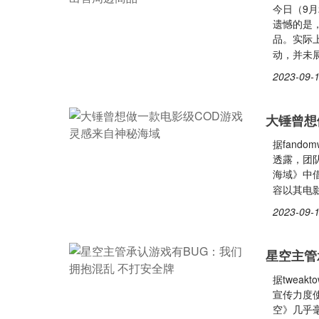
今日（9
遗憾的是
品。实际
动，并未
2023-09-1
大锤曾想
据fando
透露，团
海域》中
容以其电
2023-09-1
星空主管
据twea
宣传力度
空》几乎