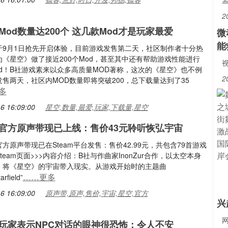
2
Mod数量达200个 这几款Mod才是玩家最爱
微
能
于9月1日抢先开启体验，目前游戏发售第二天，社区制作者十分热
《星空》做了接近200个Mod，甚至其中还有帮助游戏性能进行
视
od！B社游戏素来以众多高质量MOD著称，这次的《星空》也不例
2
售两天，社区内MOD数量即将突破200，总下载量达到了35
多
6 16:09:00
星空,数量,最爱,玩家,下载量,星空
官方原声带现已上线：售价43元聆听恢弘宇宙
方原声带现已在Steam平台发售：售价42.99元，共包含79首游戏
team页面>>>内容介绍：B社与作曲家InonZur合作，以太空本身
，将《星空》的宇宙带入现实。从游戏开始时的主题曲
……更多
arfield”
6 16:09:00
原声带,原声,售价,宇宙,星空,官方
兴
玩家表示NPC对话的眼神很恐怖：令人不安