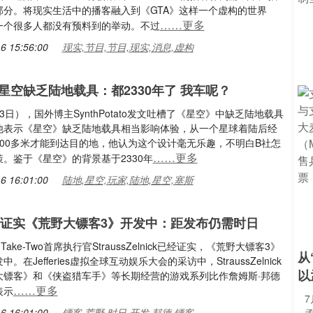
部分。将现实生活中的播客融入到《GTA》这样一个虚构的世界
……更多
一个很多人都没有预料到的举动。不过
6 15:56:00
现实,节目,节目,现实,消息,虚构
星空缺乏陆地载具：都2330年了 我车呢？
3日），国外博主SynthPotato发文吐槽了《星空》中缺乏陆地载具
他表示《星空》缺乏陆地载具相当影响体验，从一个星球着陆后经
700多米才能到达目的地，他认为这个设计毫无乐趣，不明白B社怎
……更多
。鉴于《星空》的背景基于2330年
6 16:01:00
陆地,星空,玩家,陆地,星空,塞斯
Two证实《荒野大镖客3》开发中：距发布仍需时日
ake-Two首席执行官StraussZelnick已经证实，《荒野大镖客3》
从
。在Jefferies虚拟全球互动娱乐大会的采访中，StraussZelnick
以
大镖客》和《侠盗猎车手》等长期经营的游戏系列比作詹姆斯·邦德
……更多
表示
7
6 16:01:00
镖客,荒野,时日,开发,邦德,镖客