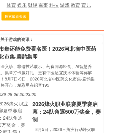
体育
娱乐
财经
军事
科技
游戏
教育
育儿
搜索最新资讯
多关于
游戏
的资讯：
市集还能免费看名医！2026河北省中医药
化市集·扁鹊集即
名医义诊、非遗技艺展示、药食同源轻食、AI智慧养
生、集章打卡赢好礼，更有中医适宜技术体验等你解
！8月7日-9日，2026河北省中医药文化市集·扁鹊集
即将开市，精彩尽在织音195
026-08-06 20:03:00
2026烽火职业联赛夏季赛启
幕：24队角逐500万奖金，赛
制
8月5日，2026三角洲行动烽火职