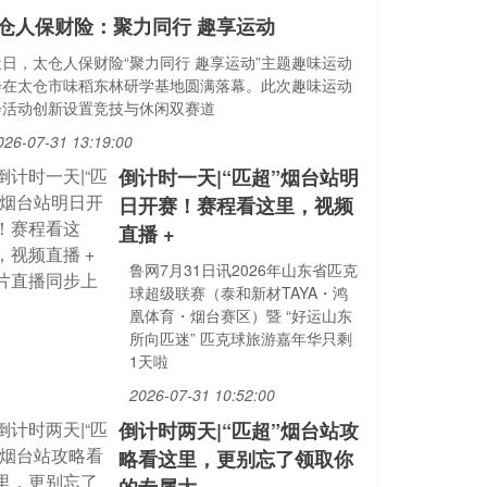
仓人保财险：聚力同行 趣享运动
近日，太仓人保财险“聚力同行 趣享运动”主题趣味运动
会在太仓市味稻东林研学基地圆满落幕。此次趣味运动
会活动创新设置竞技与休闲双赛道
026-07-31 13:19:00
倒计时一天|“匹超”烟台站明
日开赛！赛程看这里，视频
直播 +
鲁网7月31日讯2026年山东省匹克
球超级联赛（泰和新材TAYA・鸿
凰体育・烟台赛区）暨 “好运山东
所向匹迷” 匹克球旅游嘉年华只剩
1天啦
2026-07-31 10:52:00
倒计时两天|“匹超”烟台站攻
略看这里，更别忘了领取你