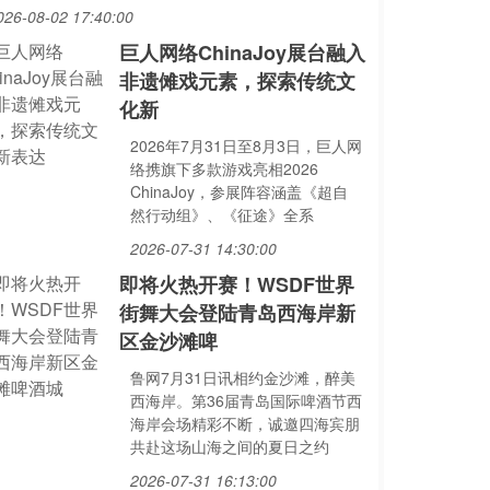
026-08-02 17:40:00
巨人网络ChinaJoy展台融入
非遗傩戏元素，探索传统文
化新
2026年7月31日至8月3日，巨人网
络携旗下多款游戏亮相2026
ChinaJoy，参展阵容涵盖《超自
然行动组》、《征途》全系
2026-07-31 14:30:00
即将火热开赛！WSDF世界
街舞大会登陆青岛西海岸新
区金沙滩啤
鲁网7月31日讯相约金沙滩，醉美
西海岸。第36届青岛国际啤酒节西
海岸会场精彩不断，诚邀四海宾朋
共赴这场山海之间的夏日之约
2026-07-31 16:13:00