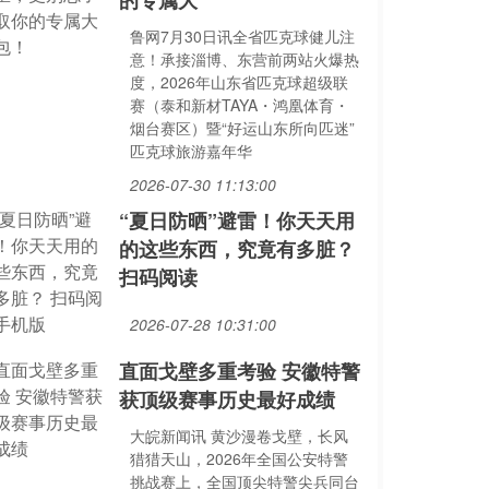
的专属大
鲁网7月30日讯全省匹克球健儿注
意！承接淄博、东营前两站火爆热
度，2026年山东省匹克球超级联
赛（泰和新材TAYA・鸿凰体育・
烟台赛区）暨“好运山东所向匹迷”
匹克球旅游嘉年华
2026-07-30 11:13:00
“夏日防晒”避雷！你天天用
的这些东西，究竟有多脏？
扫码阅读
2026-07-28 10:31:00
直面戈壁多重考验 安徽特警
获顶级赛事历史最好成绩
大皖新闻讯 黄沙漫卷戈壁，长风
猎猎天山，2026年全国公安特警
挑战赛上，全国顶尖特警尖兵同台