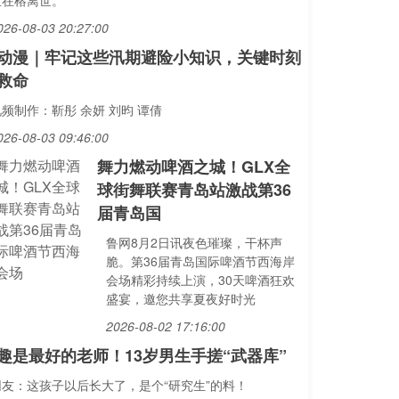
孟在榕离世。
026-08-03 20:27:00
动漫｜牢记这些汛期避险小知识，关键时刻
救命
频制作：靳彤 余妍 刘昀 谭倩
026-08-03 09:46:00
舞力燃动啤酒之城！GLX全
球街舞联赛青岛站激战第36
届青岛国
鲁网8月2日讯夜色璀璨，干杯声
脆。第36届青岛国际啤酒节西海岸
会场精彩持续上演，30天啤酒狂欢
盛宴，邀您共享夏夜好时光
2026-08-02 17:16:00
趣是最好的老师！13岁男生手搓“武器库”
网友：这孩子以后长大了，是个“研究生”的料！