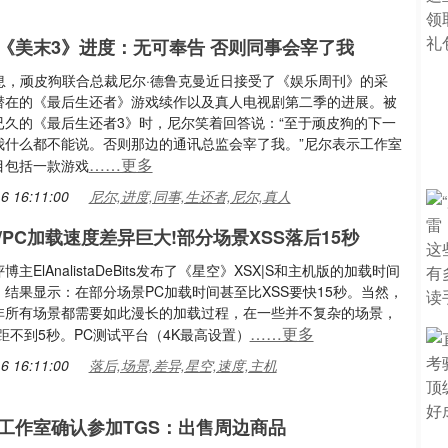
《美末3》进度：无可奉告 否则同事会宰了我
消息，顽皮狗联合总裁尼尔·德鲁克曼近日接受了《娱乐周刊》的采
潜在的《最后生还者》游戏续作以及真人电视剧第二季的进展。被
已久的《最后生还者3》时，尼尔笑着回答说：“至于顽皮狗的下一
我什么都不能说。否则那边的通讯总监会宰了我。”尼尔表示工作室
……更多
目包括一款游戏
6 16:11:00
尼尔,进度,同事,生还者,尼尔,真人
/PC加载速度差异巨大!部分场景XSS落后15秒
主ElAnalistaDeBits发布了《星空》XSX|S和主机版的加载时间
结果显示：在部分场景PC加载时间甚至比XSS要快15秒。当然，
非所有场景都需要如此漫长的加载过程，在一些并不复杂的场景，
……更多
距不到5秒。PC测试平台（4K最高设置）
6 16:11:00
落后,场景,差异,星空,速度,主机
工作室确认参加TGS：出售周边商品