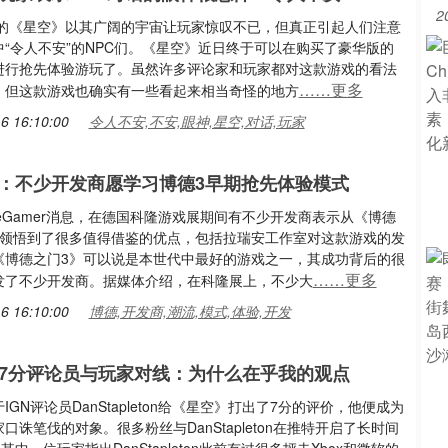
2
sda的《星空》以其广阔的宇宙让玩家惊叹不已，但真正引起人们注意
中“令人不安”的NPC们。《星空》近日终于可以在购买了豪华版的
进行抢先体验游玩了。虽然许多评论家和玩家都对这款游戏的看法
……更多
，但这款游戏也确实有一些看起来相当奇怪的地方
6 16:10:00
令人不安,不安,眼神,星空,对话,玩家
：不少开发商愿学习博德3早期抢先体验模式
eGamer消息，在德国科隆游戏展期间有不少开发商表示从《博德
中领悟到了很多值得借鉴的优点，包括拉瑞安工作室对这款游戏的发
《博德之门3》可以说是本世代中最好的游戏之一，其成功背后的很
……更多
发了不少开发商。据媒体介绍，在科隆展上，不少大
6 16:10:00
博德,开发商,潮流,模式,体验,开发
N 7分评论员与玩家对线：为什么在乎我的观点
IGN评论员DanStapleton给《星空》打出了7分的评价，他便成为
口诛笔伐的对象。很多粉丝与DanStapleton在推特开启了长时间