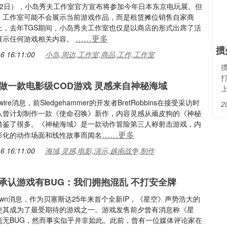
月2日），小岛秀夫工作室官方宣布将参加今年日本东京电玩展。但
，工作室可能不会展示当前游戏作品，而是租赁摊位销售自家商
上，去年TGS期间，小岛秀夫工作室也仅是以商店的形式出席了活
……更多
展示任何游戏相关内容。
掼
6 16:11:00
小岛,周边,工作室,商品,工作,工作室
做一款电影级COD游戏 灵感来自神秘海域
mwire消息，前Sledgehammer的开发者BretRobbins在接受采访时
2
队曾计划制作一款《使命召唤》新作，内容灵感从顽皮狗的《神秘
借鉴了很多。《神秘海域》是一款动作冒险第三人称射击游戏，内
……更多
影化的动作场面和线性故事而闻名
6 16:11:00
海域,灵感,电影,演示,越南战争,制作
承认游戏有BUG：我们拥抱混乱 不打安全牌
ktown消息，作为贝塞斯达25年来首个全新IP，《星空》声势浩大的
使其成为了最受期待的游戏之一。游戏发售前夕曾有消息称《星
毫无BUG，然而事实似乎并非如此。此前，曾有一位媒体评论家在