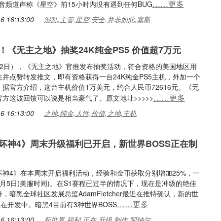
……更多
rd语音频道声称《星空》前15小时内没有遇到任何BUG
6 16:13:00
混乱,主管,星空,安全,并非如此,塞斯
！《无主之地》抽奖24K纯金PS5 价值超7万元
月2日），《无主之地》官推发布抽奖活动，符合资格的美国地区用
并点赞转发推文，即有资格获得一台24K纯金PS5主机，外加一个
据官方介绍，这台主机价值1万美元，约合人民币72616元。《无
……更多
方这波回馈可以说是相当豪气了。原文地址>>>>>
6 16:13:00
之地,纯金,人性,价值,之地,主机
坏神4》周末升级福利已开启，新世界BOSS正在制
坏神4》在本周末开启福利活动，经验和金币获取分别增加25%，一
月5日(美服时间)。在S1赛程已过半的情况下，现在是冲级的绝佳
，暗黑全球社区发展总监AdamFletcher最近在推特确认，新的世
……更多
正在开发中。暗黑4目前有3种世界BOSS
6 16:13:00
新世界,福利,正在,升级,制作,阿纳尔