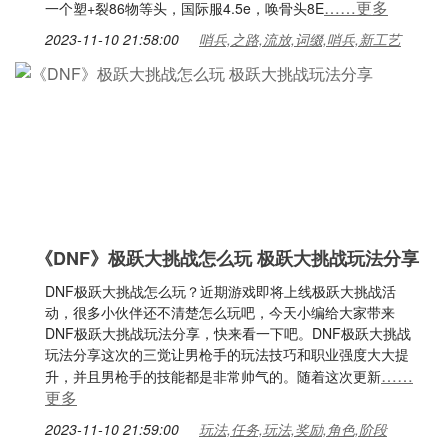
……更多
一个塑+裂86物等头，国际服4.5e，唤骨头8E
2023-11-10 21:58:00
哨兵,之路,流放,词缀,哨兵,新工艺
《DNF》极跃大挑战怎么玩 极跃大挑战玩法分享
DNF极跃大挑战怎么玩？近期游戏即将上线极跃大挑战活
动，很多小伙伴还不清楚怎么玩吧，今天小编给大家带来
DNF极跃大挑战玩法分享，快来看一下吧。DNF极跃大挑战
玩法分享这次的三觉让男枪手的玩法技巧和职业强度大大提
……
升，并且男枪手的技能都是非常帅气的。随着这次更新
更多
2023-11-10 21:59:00
玩法,任务,玩法,奖励,角色,阶段