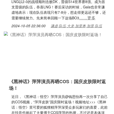
LNG以2-0的战绩顺利击败DK，晋级S14世界赛8强。成为首
支晋级的队伍，恭喜LNG！赛后采访的时候，Gala也非常谦
虚地表示：现在队伍表现只有7-8分，想走得更远还不够，还
……更多
需要继续努力。先来简单回顾一下这场BO3
2024-10-05 22:36:00
谦虚,队伍,大龙,加里奥,加里,队伍
《黑神话》萍萍演员再晒COS：国庆皮肤限时返
场！
近日，《黑神话：悟空》萍萍演员@钱思怡再一次分享了自己
的COS视频，“萍萍皮肤”国庆限时返场！视频地址>>>《黑神
话：悟空》里可爱的狐狸精萍萍深受众多玩家们的喜爱，此前
在抖音也掀起了大量博主COS萍萍的热潮，不过还是本体演