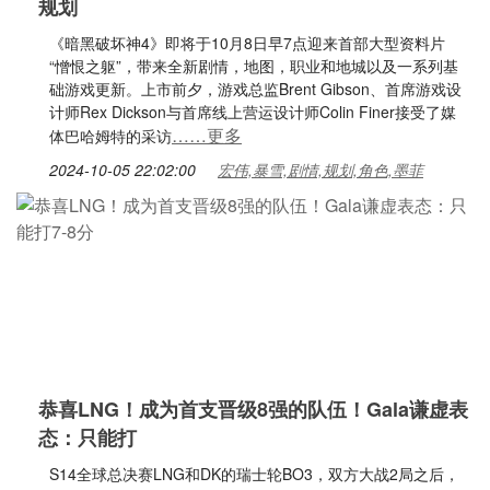
规划
《暗黑破坏神4》即将于10月8日早7点迎来首部大型资料片
“憎恨之躯”，带来全新剧情，地图，职业和地城以及一系列基
础游戏更新。上市前夕，游戏总监Brent Gibson、首席游戏设
计师Rex Dickson与首席线上营运设计师Colin Finer接受了媒
……更多
体巴哈姆特的采访
2024-10-05 22:02:00
宏伟,暴雪,剧情,规划,角色,墨菲
恭喜LNG！成为首支晋级8强的队伍！Gala谦虚表
态：只能打
S14全球总决赛LNG和DK的瑞士轮BO3，双方大战2局之后，