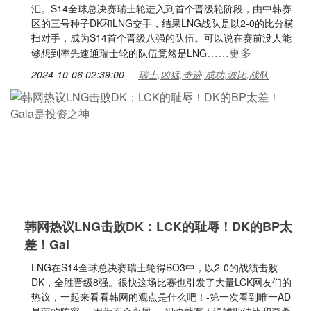
汇。S14全球总决赛瑞士轮进入到首个晋级轮阶段，由中韩赛
区的三号种子DK和LNG交手，结果LNG战队是以2-0的比分横
扫对手，成为S14首个晋级八强的队伍。可以说在赛前没人能
……更多
够想到率先速通瑞士轮的队伍竟然是LNG
2024-10-06 02:39:00
瑞士,凶猛,奇迹,成功,波比,战队
韩网热议LNG击败DK：LCK的耻辱！DK的BP太
差！Gal
LNG在S14全球总决赛瑞士轮得BO3中，以2-0的战绩击败
DK，全胜晋级8强。很快这场比赛也引发了大量LCK网友们的
热议，一起来看看韩网的观点是什么吧！-第一次看到唯一AD