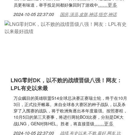
……更多
员更有味道，举手投足间都好像回到了游戏中
2024-10-05 22:37:00
国庆,演员,皮肤,神话,悟空,神话
LNG零封DK，以不败的战绩晋级八强！网友：
LPL有史以来最
万众瞩目的英雄联盟S14全球总决赛正赛瑞士轮，终于在10月
3日，正式拉开帷幕。来自全球各大赛区的种子战队，以及杀
穿了入围赛的战队，将于欧洲角逐出本年度最强。按照赛程，
10月5日的第三天赛事，将进行两轮BO3比赛，分别是DK大
……更多
战LNG，GEN对阵HEL。胜者，将直接晋级
2024-10-05 22:37:00
战绩,有史以来,不败,最好,网友,比