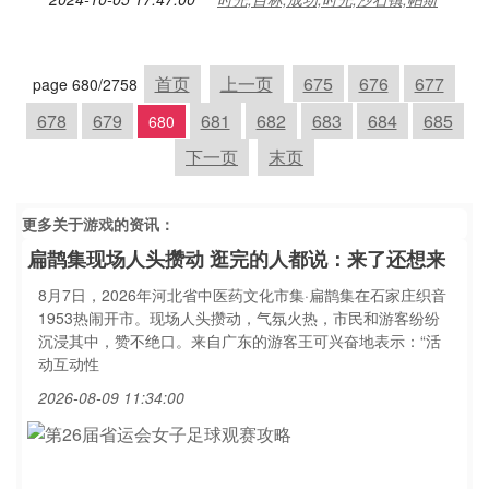
首页
上一页
675
676
677
page 680/2758
678
679
681
682
683
684
685
680
下一页
末页
更多关于
游戏
的资讯：
扁鹊集现场人头攒动 逛完的人都说：来了还想来
8月7日，2026年河北省中医药文化市集·扁鹊集在石家庄织音
1953热闹开市。现场人头攒动，气氛火热，市民和游客纷纷
沉浸其中，赞不绝口。来自广东的游客王可兴奋地表示：“活
动互动性
2026-08-09 11:34:00