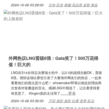
2024-10-06 03:28:00
吕布,巨龙,典藏,高品质,皮肤,黄金
外网热议LNG晋级8强：Gala笑了！500万花得
值！巨大的
LNG在S14全球总决赛瑞士轮中，以2-0的战绩击败DK，晋级
8强。很快这场比赛也引发了大量海外网友们的热议，一起来
看看他们的观点是什么吧！-showmaker即将以相反的理由再
次发表对奎桑提的言论。感谢LNG中期送了，让比赛变得更
……更多
有意思了。-Kingen真的太没用了
2024-10-06 03:36:00
万花,差距,差距,比赛,世界,队伍