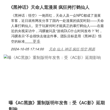
《黑神话》天命人逛漫展 疯狂拷打鹤仙人
《黑神话：悟空》一炮而红，天命人及一众NPC都成了漫展
常客，近日就有网友分享了国内一处漫展的搞笑时刻——天命
人暴打鹤仙人。至于玩家何时才能真正的暴打鹤仙人——在最
近的央视采访中，冯骥被问及“游戏DLC什么时间发布？”时，
冯骥表示“不会很快去做这件事。团队目标是用《黑神话》悟
……更多
空的标准
2024-10-05 17:14:00
天命,仙人,神话,疯狂,悟空,网易
曝《AC黑旗》重制版明年发售：受《AC影》延期
影响