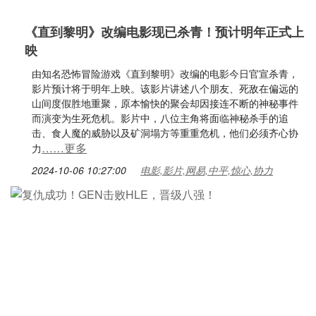
《直到黎明》改编电影现已杀青！预计明年正式上
映
由知名恐怖冒险游戏《直到黎明》改编的电影今日官宣杀青，
影片预计将于明年上映。该影片讲述八个朋友、死敌在偏远的
山间度假胜地重聚，原本愉快的聚会却因接连不断的神秘事件
而演变为生死危机。影片中，八位主角将面临神秘杀手的追
击、食人魔的威胁以及矿洞塌方等重重危机，他们必须齐心协
……更多
力
2024-10-06 10:27:00
电影,影片,网易,中平,惊心,协力