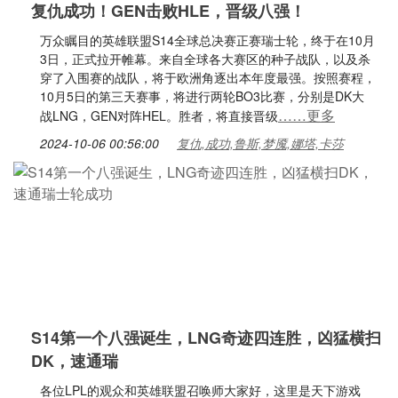
复仇成功！GEN击败HLE，晋级八强！
万众瞩目的英雄联盟S14全球总决赛正赛瑞士轮，终于在10月
3日，正式拉开帷幕。来自全球各大赛区的种子战队，以及杀
穿了入围赛的战队，将于欧洲角逐出本年度最强。按照赛程，
10月5日的第三天赛事，将进行两轮BO3比赛，分别是DK大
……更多
战LNG，GEN对阵HEL。胜者，将直接晋级
2024-10-06 00:56:00
复仇,成功,鲁斯,梦魇,娜塔,卡莎
S14第一个八强诞生，LNG奇迹四连胜，凶猛横扫
DK，速通瑞
各位LPL的观众和英雄联盟召唤师大家好，这里是天下游戏