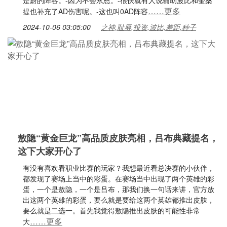
是蔚的阵容。-因为不会永恩。-很快就有人说辅助波比和奎桑
……更多
提也补充了AD伤害呢。-这也叫0AD阵容
2024-10-06 03:05:00
之神,耻辱,投资,波比,差距,种子
敖隐“黄金巨龙”高品质皮肤亮相，吕布典藏提名，
这下大家开心了
有没有喜欢看职业比赛的玩家？我想最近看总决赛的小伙伴，
都发现了赛场上当中的彩蛋。在赛场当中出现了两个英雄的彩
蛋，一个是敖隐，一个是吕布，那我们换一句话来讲，官方放
出这两个英雄的彩蛋，要么就是要给这两个英雄都推出皮肤，
要么就是二选一。首先我觉得敖隐推出皮肤的可能性非常
……更多
大