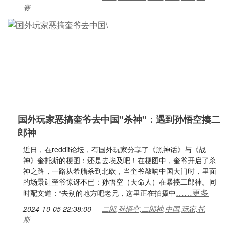
赛
国外玩家恶搞奎爷去中国"杀神"：遇到孙悟空揍二
郎神
近日，在reddit论坛，有国外玩家分享了《黑神话》与《战
神》奎托斯的梗图：还是去埃及吧！在梗图中，奎爷开启了杀
神之路，一路从希腊杀到北欧，当奎爷敲响中国大门时，里面
的场景让奎爷惊讶不已：孙悟空（天命人）在暴揍二郎神。同
……更多
时配文道：“去别的地方吧老兄，这里正在拍摄中
2024-10-05 22:38:00
二郎,孙悟空,二郎神,中国,玩家,托
斯