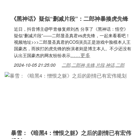
《黑神话》疑似“删减片段”：二郎神暴揍虎先锋
近日，抖音博主@甲胄修复师刘杰 分享了《黑神话：悟空》
疑似“删减片段”——二郎显圣真君vs虎先锋，一起来看看吧！
视频地址>>>二郎显圣真君的COS演员正是游戏中脸模本人王
国豪杰，而挨打的虎先锋的扮演者则是博主本人。不少还没有
……更多
认出王国豪杰的网友纷纷表示
2024-10-05 21:25:00
二郎,二郎神,先锋,片段,神话,二郎
暴雪：《暗黑4：憎恨之躯》之后的剧情已有宏伟