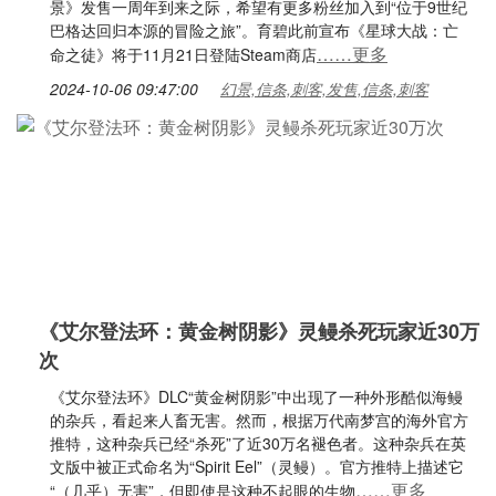
景》发售一周年到来之际，希望有更多粉丝加入到“位于9世纪
巴格达回归本源的冒险之旅”。育碧此前宣布《星球大战：亡
……更多
命之徒》将于11月21日登陆Steam商店
2024-10-06 09:47:00
幻景,信条,刺客,发售,信条,刺客
《艾尔登法环：黄金树阴影》灵鳗杀死玩家近30万
次
《艾尔登法环》DLC“黄金树阴影”中出现了一种外形酷似海鳗
的杂兵，看起来人畜无害。然而，根据万代南梦宫的海外官方
推特，这种杂兵已经“杀死”了近30万名褪色者。这种杂兵在英
文版中被正式命名为“Spirit Eel”（灵鳗）。官方推特上描述它
……更多
“（几乎）无害”，但即使是这种不起眼的生物