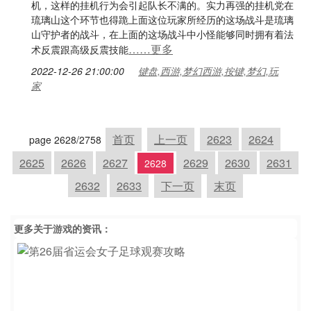
机，这样的挂机行为会引起队长不满的。实力再强的挂机党在
琉璃山这个环节也得跪上面这位玩家所经历的这场战斗是琉璃
山守护者的战斗，在上面的这场战斗中小怪能够同时拥有着法
……更多
术反震跟高级反震技能
2022-12-26 21:00:00
键盘,西游,梦幻西游,按键,梦幻,玩
家
首页
上一页
2623
2624
page 2628/2758
2625
2626
2627
2629
2630
2631
2628
2632
2633
下一页
末页
更多关于
游戏
的资讯：