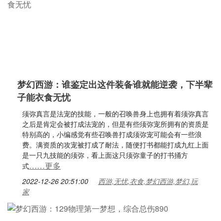
梦幻西游：谁鉴定出这件装备谁就能逆袭，下半辈
子能衣食无忧
须弥真言是法宠的技能，一般的召唤兽身上也拥有着须弥真言
之后是肯定会被打成法宠的，但是有些须弥宠所拥有的资质是
特别高的，小编感觉有些召唤兽打成须弥宠可能会有一些浪
费。满资质的攻宠被打成了耐法，随便打书都能打成九红上面
是一只九技能的须弥，看上面这只须弥童子的打书捅方
……更多
式
2022-12-26 20:51:00
西游,无忧,衣食,梦幻西游,梦幻,玩
家