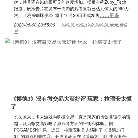
次，并且还在以肉眼可见的速度增加。据推主@Zuby_Tech
报道，该预告片在发布一周内的观看量就已达到惊人的990万
……更多
次。《漫威蜘蛛侠2》将于10月20日正式发售
2023-08-06 20:55:00
蜘蛛侠,蜘蛛,约合,蜘蛛侠,港元,预告
片
《博德3》没有微交易大获好评 玩家：拉瑞安太懂
了
长久以来，多人游戏内购微交易一直是玩家们热议且诟病的话
题，认为微交易影响了游戏各方面的平衡和体验。据
PCGAMESN消息，近日，拉瑞安制作人谈到了《博德之门
3》的游戏相关内容。开发者表示在《博德之门3》中没有任