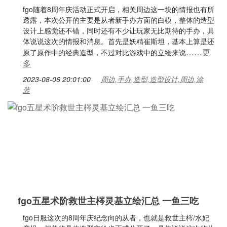
fgo随着8周年庆活动正式开启，相关周边这一块的情报也有所
透露，本次公开的主要是从者新手办方面的白模，整体的造型
设计上感觉还不错，同时还有不少让玩家无比期待的手办，具
体说说这次的情报和消息。首先是妖精崔斯坦，基本上算是还
……更
原了原作中的经典造型，不过对比游戏中的立绘来说
多
2023-08-06 20:01:00
周边,手办,造型,造型设计,周边,涂
装
fgo五星术阶救世主梣灵基立绘汇总 一鱼三吃
fgo日服这次的8周年庆纪念向的从者，也就是救世主梣/水妃