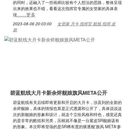
的同时，还融入了一些画师比较有个人想法的思路，整体呈现
出来的效果也不错，看看这次指挥官专属的女管家的具体表
……更多
现
2023-08-06 20:03:00
女管家,月卡,指挥官,航线,指挥,皮
肤
碧蓝航线大月卡新余烬舰娘旗风META公开
碧蓝航线有关后续即将更新和开启的大月卡，涉及到的全新的
余烬舰娘，具体的情报也算是正式透露和公开了，具体说说这
次的新舰娘的形象和设计，就这个立绘风格和特色，感觉还真
的是非常的酷炫和另类，压根就不像是一台紫皮SR舰娘该有
的形象。本次即将登场的是SR稀有度的驱逐舰'旗风·META'参