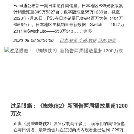
Fami通公布新一期日本硬件周销量。日本地区PS5光驱版累
计销量涨至349万5327台，数字版涨至55万1239台。截至
2023年7月30日，PS5在日本销量已突破4百万大关（404万
6566台）。日本地区主机销量最新数据：Switch——1947万
……更多
2311台SwitchLite——553万343
2023-08-06 20:54:00
日本,销量,突破,数据,日本,销量
过足眼瘾：《蜘蛛侠2》新预告两周播放量超1200
万次
距离《漫威蜘蛛侠2》发售仅剩两个多月，玩家们的期待值也
在与日俱增。最新预告片在短短两周内观看量已达到1229万