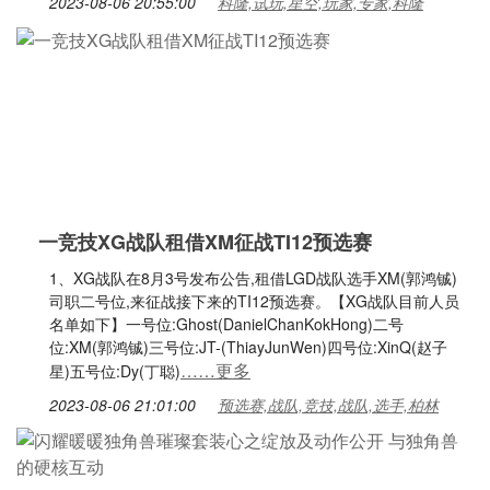
2023-08-06 20:55:00
科隆,试玩,星空,玩家,专家,科隆
一竞技XG战队租借XM征战TI12预选赛
1、XG战队在8月3号发布公告,租借LGD战队选手XM(郭鸿铖)
司职二号位,来征战接下来的TI12预选赛。【XG战队目前人员
名单如下】一号位:Ghost(DanielChanKokHong)二号
位:XM(郭鸿铖)三号位:JT-(ThiayJunWen)四号位:XinQ(赵子
……更多
星)五号位:Dy(丁聪)
2023-08-06 21:01:00
预选赛,战队,竞技,战队,选手,柏林