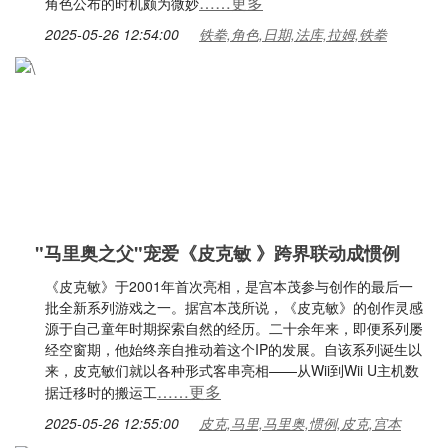
……更多
角色公布的时机颇为微妙
2025-05-26 12:54:00
铁拳,角色,日期,法库,拉姆,铁拳
"马里奥之父"宠爱《皮克敏 》跨界联动成惯例
《皮克敏》于2001年首次亮相，是宫本茂参与创作的最后一
批全新系列游戏之一。据宫本茂所说，《皮克敏》的创作灵感
源于自己童年时期探索自然的经历。二十余年来，即便系列屡
经空窗期，他始终亲自推动着这个IP的发展。自该系列诞生以
来，皮克敏们就以各种形式客串亮相——从Wii到Wii U主机数
……更多
据迁移时的搬运工
2025-05-26 12:55:00
皮克,马里,马里奥,惯例,皮克,宫本