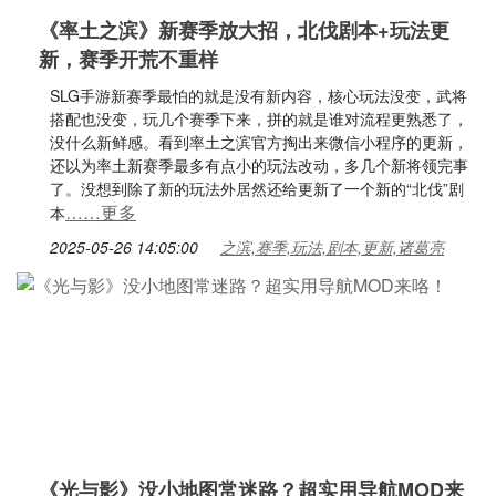
《率土之滨》新赛季放大招，北伐剧本+玩法更
新，赛季开荒不重样
SLG手游新赛季最怕的就是没有新内容，核心玩法没变，武将
搭配也没变，玩几个赛季下来，拼的就是谁对流程更熟悉了，
没什么新鲜感。看到率土之滨官方掏出来微信小程序的更新，
还以为率土新赛季最多有点小的玩法改动，多几个新将领完事
了。没想到除了新的玩法外居然还给更新了一个新的“北伐”剧
……更多
本
2025-05-26 14:05:00
之滨,赛季,玩法,剧本,更新,诸葛亮
《光与影》没小地图常迷路？超实用导航MOD来