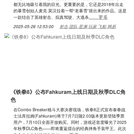
都无比地吸引着我的目光。更重要的是，它还是2018年出走
的暴雪创始人麦克·莫汉拉着一帮“老暴雪”搓出来的作品。这是
……更多
一款结合了英雄射击、拟真驾驶、大逃杀
2025-05-26 12:53:00
射击,团队,星渊,玩家,飞船,网易
《铁拳8》公布Fahkuram上线日期及秋季DLC角
色
在Combo Breaker格斗大赛决赛现场，铁拳8正式宣布泰拳战
士法库拉姆(Fahkuram)将于7月7日随2.03版本更新登陆季票
用户，7月10日全面开放购买。同时，游戏还首度曝光了2025
年秋季DLC角色——即将重返擂台的经典摔角手装甲王。此次