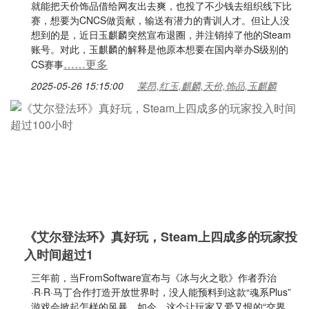
就能把天价饰品借给网友出去爽，也投了不少钱去组织线下比
赛，想要为CNCS做贡献，输送有潜力的青训人才。但让人没
想到的是，近日玉麒麟突然宣布退圈，并注销掉了他的Steam
账号。对此，玉麒麟的解释是他原本想要在国内举办S级别的
……更多
CS赛事
2025-05-26 15:15:00
莱昂,红玉,麒麟,天价,饰品,玉麒麟
《艾尔登法环》真好玩，Steam上四成多的玩家投
入时间超过1
三年前，当FromSoftware宣布与《冰与火之歌》作者乔治
·R·R·马丁合作打造开放世界时，没人能预料到这款“魂系Plus”
游戏会掀起怎样的风暴。如今，这个让玩家又爱又恨的“交界