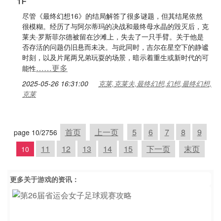
尽管《最终幻想16》的结局解答了很多谜题，但其结尾依然
很模糊。经历了与阿尔蒂玛的决战和最终母水晶的毁灭后，克
莱夫·罗斯菲尔德被留在沙滩上，失去了一只手臂。关于他是
否存活的问题仍旧悬而未决。与此同时，吉尔在星空下的静谧
时刻，以及片尾两兄弟玩耍的场景，暗示着重生或新时代的可
……更多
能性
2025-05-26 16:31:00
克莱,克莱夫,最终幻想,幻想,最终幻想,
克莱
首页
上一页
5
6
7
8
9
page 10/2756
11
12
13
14
15
下一页
末页
10
更多关于
游戏
的资讯：