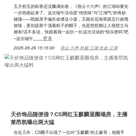
五月初五的粽香还没飘满街巷，《燕云十六声》的江湖却要先
一步热闹起来了。这次端午活动是“传统味”与“江湖气”的奇妙
碰撞——既能亲手编长命缕逗小孩，又能在花海里跳五行操甩
烦恼，更别提那个顶着粽子的帽子，光是想想都让人很想立马
拥有!话不多说，快跟着我一起扒一扒这次活动的“快乐密码”吧
……更多
~这次端午
2025-05-26 15:15:00
燕云,六声,外观,江湖,长命,江湖
天价饰品随便借？CS网红玉麒麟退圈塌房，主播
莱昂凯曝出两大猛
在近几年，CS圈子出现了一位叫“玉麒麟”的土豪哥，他随手