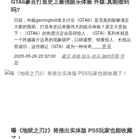
GTA6豪言打造史上最强娱乐体验 外媒:真能做到
吗?
日前，外媒gamingbolt发文讨论《GTA6》是否真的能够满足
大家的预期，打造有史以来最伟大的娱乐体验？原文大意如
下：《GTA6》的热度注定会高得惊人，《GTA》系列本就是
一个跨越媒介边界的现象级IP，口碑盛赞、销量惊人、长线运
……更多
营成功，这些都让《GTA》成为一种传奇
2025-05-26 22:32:00
豪言,体验,娱乐,娱乐,施特劳斯,劳
斯
曝《地狱之刃2》将推出实体版 PS5玩家也能收藏
了！