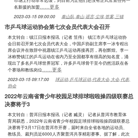
市场上行动非常迟缓，到目前为止他们还没有正式官宣任何一
……更多
名新援的加盟
2023-03-15 09:00:00
泰山队,泰山,谣言,尘埃,答案,三镇
市乒乓球运动协会第七次会员代表大会召开
本文转自：镇江日报本报讯（记者 笪伟） 镇江市乒乓球运动协
会日前召开第七次会员代表大会，中国乒协副主席李一冰专程出
席会议并在致辞中祝愿镇江乒乓运动再接再厉，再创辉煌。李一
冰称赞镇江的乒乓运动在省内乃至全国都享有很高的知名度，涌
现出了多名乒乓球世界冠军，许多乒乓球骨干至今仍然活跃在各
……更多
个赛场和教练岗位
2023-03-15 09:17:00
球运动,乒乓球运动,代表大会,大会,代表,
协会
2022年云南省青少年校园足球排球啦啦操四级联赛总
决赛将于3
本文转自：普洱日报本报讯（记者 臧灵） 记者从普洱市教育体
育局获悉，2022年云南省青少年校园足球排球啦啦操四级联赛总
决赛将于3月17日在普洱市开赛，届时来自全省各地的运动员、
教练员、裁判员近6000人齐聚普洱共享精彩赛事。据了解，此次