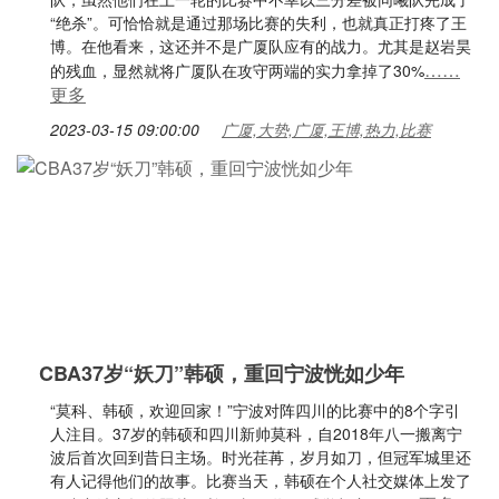
“绝杀”。可恰恰就是通过那场比赛的失利，也就真正打疼了王
博。在他看来，这还并不是广厦队应有的战力。尤其是赵岩昊
……
的残血，显然就将广厦队在攻守两端的实力拿掉了30%
更多
2023-03-15 09:00:00
广厦,大势,广厦,王博,热力,比赛
CBA37岁“妖刀”韩硕，重回宁波恍如少年
“莫科、韩硕，欢迎回家！”宁波对阵四川的比赛中的8个字引
人注目。37岁的韩硕和四川新帅莫科，自2018年八一搬离宁
波后首次回到昔日主场。时光荏苒，岁月如刀，但冠军城里还
有人记得他们的故事。比赛当天，韩硕在个人社交媒体上发了