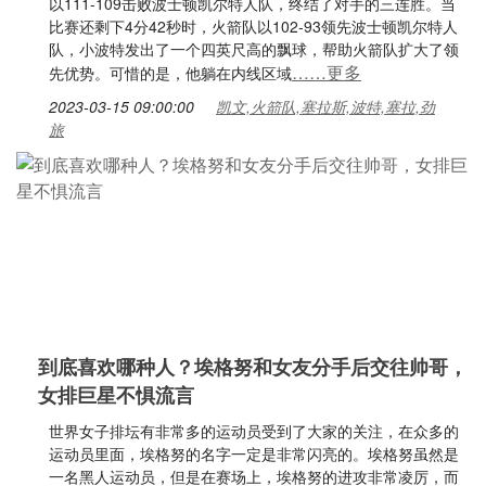
以111-109击败波士顿凯尔特人队，终结了对手的三连胜。当
比赛还剩下4分42秒时，火箭队以102-93领先波士顿凯尔特人
队，小波特发出了一个四英尺高的飘球，帮助火箭队扩大了领
……更多
先优势。可惜的是，他躺在内线区域
2023-03-15 09:00:00
凯文,火箭队,塞拉斯,波特,塞拉,劲
旅
到底喜欢哪种人？埃格努和女友分手后交往帅哥，
女排巨星不惧流言
世界女子排坛有非常多的运动员受到了大家的关注，在众多的
运动员里面，埃格努的名字一定是非常闪亮的。埃格努虽然是
一名黑人运动员，但是在赛场上，埃格努的进攻非常凌厉，而