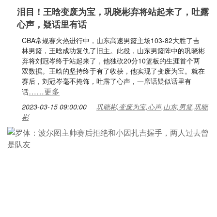
泪目！王晗变废为宝，巩晓彬弃将站起来了，吐露
心声，疑话里有话
CBA常规赛火热进行中，山东高速男篮主场103-82大胜了吉
林男篮，王晗成功复仇了旧主。此役，山东男篮阵中的巩晓彬
弃将刘冠岑终于站起来了，他独砍20分10篮板的生涯首个两
双数据。王晗的坚持终于有了收获，他实现了变废为宝。就在
赛后，刘冠岑毫不掩饰，吐露了心声，一席话疑似话里有
……更多
话
2023-03-15 09:00:00
巩晓彬,变废为宝,心声,山东,男篮,巩晓
彬