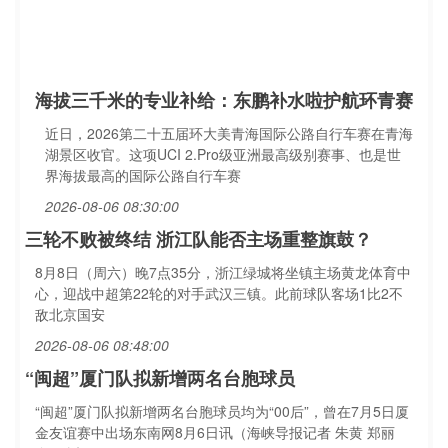
海拔三千米的专业补给：东鹏补水啦护航环青赛
近日，2026第二十五届环大美青海国际公路自行车赛在青海
湖景区收官。这项UCI 2.Pro级亚洲最高级别赛事、也是世
界海拔最高的国际公路自行车赛
2026-08-06 08:30:00
三轮不败被终结 浙江队能否主场重整旗鼓？
8月8日（周六）晚7点35分，浙江绿城将坐镇主场黄龙体育中
心，迎战中超第22轮的对手武汉三镇。此前球队客场1比2不
敌北京国安
2026-08-06 08:48:00
“闽超”厦门队拟新增两名台胞球员
“闽超”厦门队拟新增两名台胞球员均为“00后”，曾在7月5日厦
金友谊赛中出场东南网8月6日讯（海峡导报记者 朱黄 郑丽