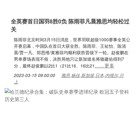
全英赛首日国羽8胜0负 陈雨菲凡晨雅思均轻松过
关
陈雨菲北京时间3月15日消息，世界羽联超级1000赛事全英公
开赛启幕，中国队在首日大获全胜。陈雨菲、王祉怡、陈清
晨/贾一凡、郑思维/黄雅琼均顺利获胜晋级下一轮。赵俊鹏在
男单赛场表现不俗，决胜局他只让新加坡名将骆建佑得到7
……更多
分，最终赵俊鹏以2比1（21比16、16比21
2023-03-15 09:00:00
雅思,杨佳,新加坡,日本,内维尔,川
上