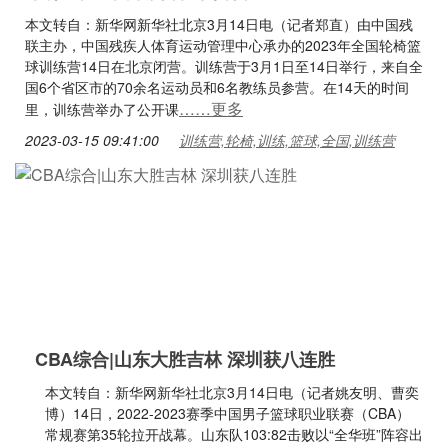
本文转自：新华网新华社北京3月14日电（记者郑直）由中国残
联主办，中国残疾人体育运动管理中心承办的2023年全国轮椅篮
球训练营14日在北京闭营。训练营于3月1日至14日举行，来自全
国6个省区市的70余名运动员和6名教练员参营。在14天的时间
……更多
里，训练营举办了公开课
2023-03-15 09:41:00
训练营,轮椅,训练,篮球,全国,训练营
CBA综合|山东大胜吉林 深圳获八连胜
本文转自：新华网新华社北京3月14日电（记者姚友明、曹奕
博）14日，2022-2023赛季中国男子篮球职业联赛（CBA）
常规赛第35轮拉开战幕。山东队103:82击败以“全华班”阵容出