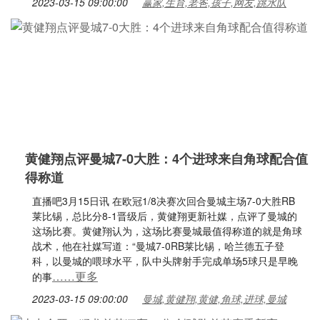
2023-03-15 09:00:00
赢家,生育,老爸,孩子,网友,跳水队
黄健翔点评曼城7-0大胜：4个进球来自角球配合值
得称道
直播吧3月15日讯 在欧冠1/8决赛次回合曼城主场7-0大胜RB
莱比锡，总比分8-1晋级后，黄健翔更新社媒，点评了曼城的
这场比赛。黄健翔认为，这场比赛曼城最值得称道的就是角球
战术，他在社媒写道：“曼城7-0RB莱比锡，哈兰德五子登
科，以曼城的喂球水平，队中头牌射手完成单场5球只是早晚
……更多
的事
2023-03-15 09:00:00
曼城,黄健翔,黄健,角球,进球,曼城