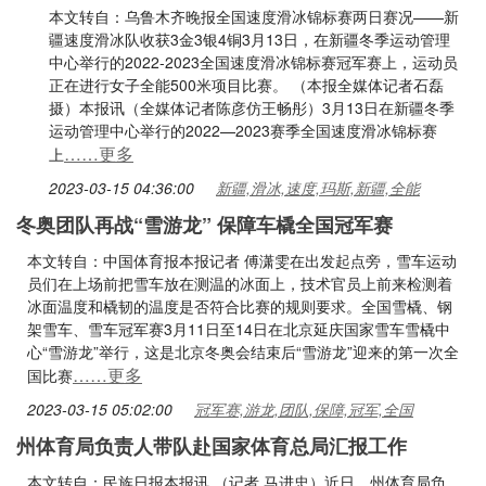
本文转自：乌鲁木齐晚报全国速度滑冰锦标赛两日赛况——新
疆速度滑冰队收获3金3银4铜3月13日，在新疆冬季运动管理
中心举行的2022-2023全国速度滑冰锦标赛冠军赛上，运动员
正在进行女子全能500米项目比赛。 （本报全媒体记者石磊
摄）本报讯（全媒体记者陈彦仿王畅彤）3月13日在新疆冬季
运动管理中心举行的2022—2023赛季全国速度滑冰锦标赛
……更多
上
2023-03-15 04:36:00
新疆,滑冰,速度,玛斯,新疆,全能
冬奥团队再战“雪游龙” 保障车橇全国冠军赛
本文转自：中国体育报本报记者 傅潇雯在出发起点旁，雪车运动
员们在上场前把雪车放在测温的冰面上，技术官员上前来检测着
冰面温度和橇韧的温度是否符合比赛的规则要求。全国雪橇、钢
架雪车、雪车冠军赛3月11日至14日在北京延庆国家雪车雪橇中
心“雪游龙”举行，这是北京冬奥会结束后“雪游龙”迎来的第一次全
……更多
国比赛
2023-03-15 05:02:00
冠军赛,游龙,团队,保障,冠军,全国
州体育局负责人带队赴国家体育总局汇报工作
本文转自：民族日报本报讯 （记者 马进忠）近日，州体育局负