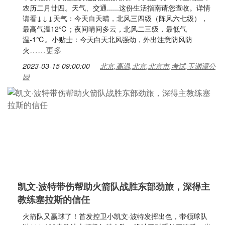
农历二月廿四。天气、交通......这份生活指南请您查收。详情
请看↓↓↓天气：今天白天晴，北风三四级（阵风六七级），
最高气温12℃；夜间晴间多云，北风二三级，最低气
温-1℃。小贴士：今天白天北风强劲，外出注意防风防
……更多
火
2023-03-15 09:00:00
北京,高温,北京,北京市,考试,玉渊潭公
园
凯文·波特带伤帮助火箭队战胜东部劲旅，深得主
教练塞拉斯的信任
火箭队又赢球了！首发控卫小凯文·波特发挥出色，带领球队