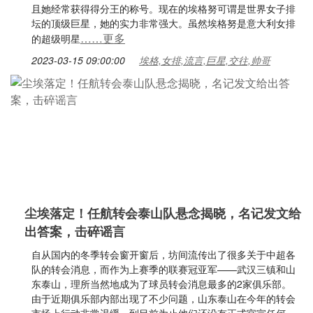
且她经常获得得分王的称号。现在的埃格努可谓是世界女子排
坛的顶级巨星，她的实力非常强大。虽然埃格努是意大利女排
……更多
的超级明星
2023-03-15 09:00:00
埃格,女排,流言,巨星,交往,帅哥
尘埃落定！任航转会泰山队悬念揭晓，名记发文给
出答案，击碎谣言
自从国内的冬季转会窗开窗后，坊间流传出了很多关于中超各
队的转会消息，而作为上赛季的联赛冠亚军——武汉三镇和山
东泰山，理所当然地成为了球员转会消息最多的2家俱乐部。
由于近期俱乐部内部出现了不少问题，山东泰山在今年的转会