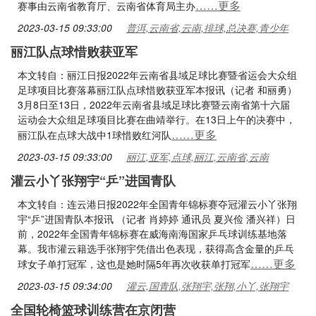
……更多
赛事由云南省教育厅、云南省体育局主办
2023-03-15 09:33:00
普洱,云南省,云南,排球,总决赛,青少年
丽江队点球惜败获亚军
本文转自：丽江日报2022年云南省县域足球比赛暨省运会大众组
足球项目比赛落幕丽江队点球惜败获亚军本报讯（记者 和丽勇）
3月8日至13日，2022年云南省县域足球比赛暨云南省第十六届
运动会大众组足球项目比赛在曲靖举行。在13日上午的决赛中，
……更多
丽江队在点球大战中1球惜败红河队
2023-03-15 09:33:00
丽江,亚军,点球,丽江,云南省,云南
灌云小丫张翔宇“乒”进国青队
本文转自：连云港日报2022年全国青年锦标赛夺冠灌云小丫张翔
宇“乒”进国青队本报讯 （记者 肖婷婷 通讯员 夏兴俭 潘兴祥）日
前，2022年全国青年锦标赛在威海南海国家乒乓球训练基地落
幕。我市灌云籍选手张翔宇凭借出色表现，获得高含金量的乒乓
……更多
球女子单打冠军，这也是她时隔5年再次收获单打冠军
2023-03-15 09:34:00
灌云,国青队,张翔宇,张翔,小丫,张翔宇
全国轮椅篮球训练营在京闭营