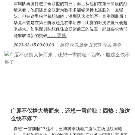
深圳队再度打进了全联盟的前三，而且从他们在第三阶段的战
绩来看，他们还是全联盟为数不多能够保持七连胜的一支强
队。但在这里粉丝都想知晓，深圳队这次能否一直刚到最后！
毕竟不管是在第三阶段还是在季后赛，比赛的对抗强度只会越
来越大。如果深圳队想保住全联盟前三的位置，那就要求他们
……更多
能够取得新的突破
2023-03-15 09:00:00
姚明,深圳,连败,深圳队,球员,赛季
广厦不仅携大势而来，还想一雪前耻！西热：脸这
么快不疼了
真想“一雪前耻”？这不，王博将率领着广厦队主场迎战同曦
队，虽然他们在上一轮的比赛中不幸以三分差被同曦队完成了