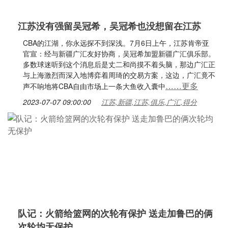
江苏没有强留吴冠希，吴冠希也没想留在江苏
CBA的江湖，你永远探不到深浅。7月6日上午，江苏肯帝亚
官宣：经与新疆广汇友好协商，吴冠希加盟新疆广汇俱乐部。
多数球迷听到这个消息后是丈二和尚摸不着头脑，那边广汇正
与上海激烈而深入地博弈着周琦的交易方案，这边，广汇竟不
……更多
声不响地将CBA自由市场上一条大鱼收入囊中
2023-07-07 09:00:00
江苏,新疆,江苏,俱乐,广汇,得分
队记：火箭给篮网的次轮有保护 送走加鲁巴的俩
次轮均无保护