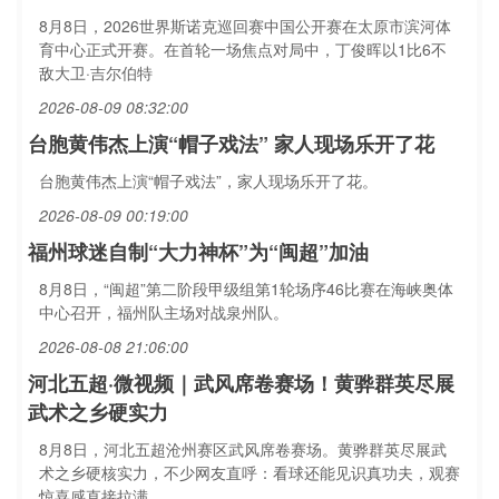
8月8日，2026世界斯诺克巡回赛中国公开赛在太原市滨河体
育中心正式开赛。在首轮一场焦点对局中，丁俊晖以1比6不
敌大卫·吉尔伯特
2026-08-09 08:32:00
台胞黄伟杰上演“帽子戏法” 家人现场乐开了花
台胞黄伟杰上演“帽子戏法”，家人现场乐开了花。
2026-08-09 00:19:00
福州球迷自制“大力神杯”为“闽超”加油
8月8日，“闽超”第二阶段甲级组第1轮场序46比赛在海峡奥体
中心召开，福州队主场对战泉州队。
2026-08-08 21:06:00
河北五超·微视频｜武风席卷赛场！黄骅群英尽展
武术之乡硬实力
8月8日，河北五超沧州赛区武风席卷赛场。黄骅群英尽展武
术之乡硬核实力，不少网友直呼：看球还能见识真功夫，观赛
惊喜感直接拉满。