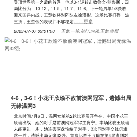
登顶世界第一之后的首秀，他以3-1逆转击败鲁文-菲鲁斯，四
局比分为：10-12，11-5，11-7，11-6。下一轮男单1/8决赛
迎来国乒内战，王楚钦将对阵队友徐瑛彬。这场比赛打得一波
……更多
三折，王楚钦的表现并不够稳定
2023-07-07 09:01:00
王楚,一轮,单打,内战,王楚,鲁斯
4-6，3-6！小花王欣瑜不敌前澳网冠军，遗憾出局
无缘温网3
北京时间7月6日，温网女单第2轮比赛展开争夺。中国小花王
欣瑜出战，她的对手是前澳网冠军得主肯宁。本场比赛王欣瑜
未能更进一步，她连丢两盘输给了对手，3次同对手交锋仍难
求一胜，遗憾出局无缘32强。首盘比赛王欣瑜在第4局遭到对