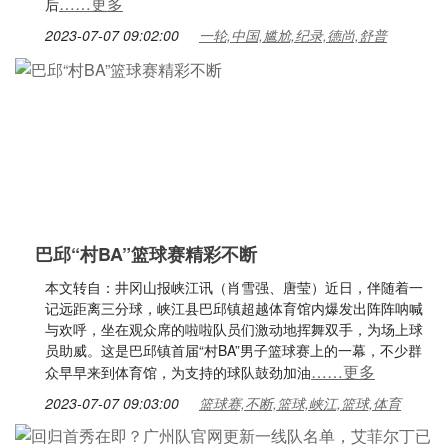
……更多
后
2023-07-07 09:02:00
一轮,中国,尴尬,纪录,德尚,舒普
巴邱“村BA”篮球赛精彩不断
本文转自：井冈山报峡江讯（肖雪强、唐莹）近日，伴随着一
记远距离三分球，峡江县巴邱镇超越体育馆内爆发出阵阵呐喊
与欢呼，坐在观众席的啦啦队员们激动地挥舞双手，为场上球
员助威。这是巴邱镇首届“村BA”男子篮球赛上的一幕，不少群
……更多
众早早来到体育馆，为支持的球队鼓劲加油
2023-07-07 09:03:00
篮球赛,不断,篮球,峡江,篮球,体育