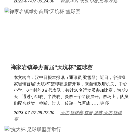
2023-07-07 09:24:00
惊喜,不好,玫瑰,李娜,比赛,小姑
禅家岩镇举办首届“天坑杯”篮球赛
本文转自：汉中日报本报讯（通讯员 梁雪琴）近日，宁强禅
家岩镇首届“天坑杯”篮球赛激情开幕，来自镇政府机关、中心
小学、6个村的8支代表队，共计50名运动员参加比赛，为期3
天，通过小组赛、半决赛、决赛三个阶段展开。赛场上，队员
……更多
们配合默契，抢断、过人、传递一气呵成
2023-07-07 09:27:00
天坑,篮球赛,首届,篮球,天坑,篮球
赛