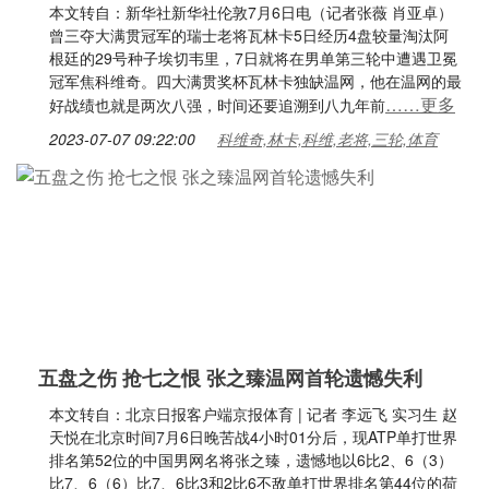
本文转自：新华社新华社伦敦7月6日电（记者张薇 肖亚卓）
曾三夺大满贯冠军的瑞士老将瓦林卡5日经历4盘较量淘汰阿
根廷的29号种子埃切韦里，7日就将在男单第三轮中遭遇卫冕
冠军焦科维奇。四大满贯奖杯瓦林卡独缺温网，他在温网的最
……更多
好战绩也就是两次八强，时间还要追溯到八九年前
2023-07-07 09:22:00
科维奇,林卡,科维,老将,三轮,体育
五盘之伤 抢七之恨 张之臻温网首轮遗憾失利
本文转自：北京日报客户端京报体育 | 记者 李远飞 实习生 赵
天悦在北京时间7月6日晚苦战4小时01分后，现ATP单打世界
排名第52位的中国男网名将张之臻，遗憾地以6比2、6（3）
比7、6（6）比7、6比3和2比6不敌单打世界排名第44位的荷