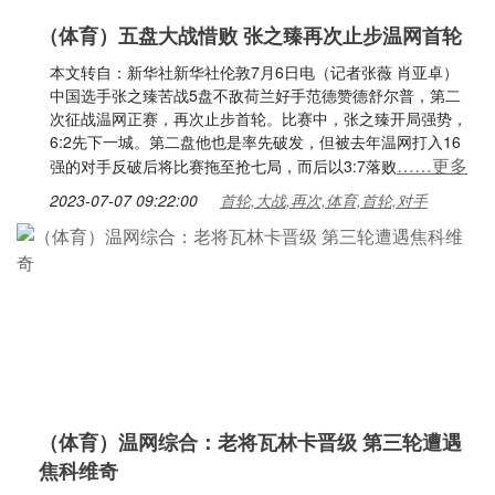
（体育）五盘大战惜败 张之臻再次止步温网首轮
本文转自：新华社新华社伦敦7月6日电（记者张薇 肖亚卓）
中国选手张之臻苦战5盘不敌荷兰好手范德赞德舒尔普，第二
次征战温网正赛，再次止步首轮。比赛中，张之臻开局强势，
6:2先下一城。第二盘他也是率先破发，但被去年温网打入16
……更多
强的对手反破后将比赛拖至抢七局，而后以3:7落败
2023-07-07 09:22:00
首轮,大战,再次,体育,首轮,对手
（体育）温网综合：老将瓦林卡晋级 第三轮遭遇
焦科维奇