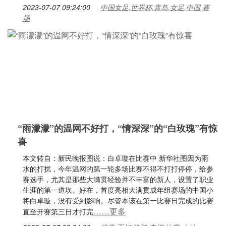
2023-07-07 09:24:00
中国女足,世界杯,青岛,女足,中国,赛
场
“雨濛濛”的温网不好打，“情深深”的“白玫瑰”有惊
喜
本文转自：新民晚报图说：白卓璇在比赛中 新华社图因为雨
水的打扰，今年温网的第一轮多场比赛不得不打打停停，给参
赛选手，尤其是那些大满贯经验并不丰富的新人，设置了职业
生涯的第一道坎。好在，首度亮相大满贯成年组赛场的中国小
将白卓璇，没有受到影响。尽管本该在第一比赛日完成的比赛
……更多
直至开赛第三日才打完