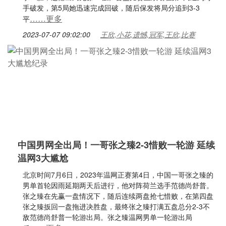
手破发，第5局她迅速完成回破，随后保发将局分追到3-3
……更多
平
2023-07-07 09:02:00
王欣,小花,遗憾,冠军,王欣,比赛
中国男网全出局！一哥张之臻2-3惜败一轮游 延续
温网3大尴尬
北京时间7月6日，2023年温网正赛第4日，中国一哥张之臻的
男单首轮因雨延期两天后进行，他对阵荷兰选手范德尚舒普。
张之臻在先赢一盘情况下，随后连续两盘抢七惜败，在第四盘
张之臻扳回一盘拖进决胜盘，最终张之臻打满五盘总分2-3不
敌范德尚舒普一轮游出局。张之臻温网男单一轮游出局