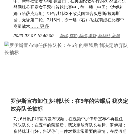
中。新华社记者 李颖 摄当日，在英国伦敦举行的2023温布尔
登网球公开赛女子双打首轮比赛中，徐一璠（中国）/达妮莉
娜（哈萨克斯坦）组合以1比2不敌英国组合贝恩斯/拉姆斯
登，无缘第二轮。7月6日，徐一璠（右）/达妮莉娜在比赛中
……更多
商量战术
2023-07-07 10:40:00
莉娜,首轮,莉娜,李颖,新华社,新华
罗伊斯宣布卸任多特队长：在5年的荣耀后 我决定
放弃队长袖标
7月6日讯多特官方发布视频，在视频中罗伊斯宣布不再担任
球队队长：在五年的荣耀后，我决定放弃队长袖标。罗伊斯：
多特球迷们好，告诉你们一件对我非常重要的事情，在度假期