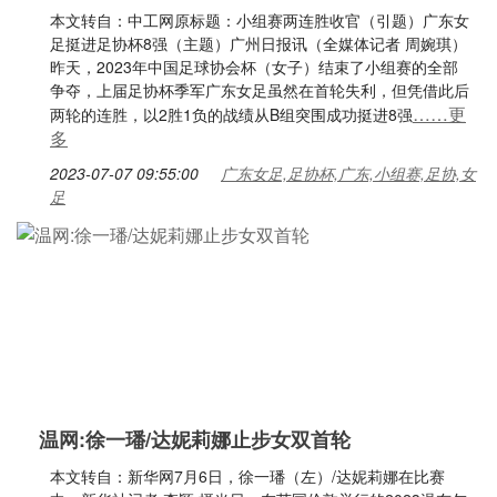
本文转自：中工网原标题：小组赛两连胜收官（引题）广东女
足挺进足协杯8强（主题）广州日报讯（全媒体记者 周婉琪）
昨天，2023年中国足球协会杯（女子）结束了小组赛的全部
争夺，上届足协杯季军广东女足虽然在首轮失利，但凭借此后
……更
两轮的连胜，以2胜1负的战绩从B组突围成功挺进8强
多
2023-07-07 09:55:00
广东女足,足协杯,广东,小组赛,足协,女
足
温网:徐一璠/达妮莉娜止步女双首轮
本文转自：新华网7月6日，徐一璠（左）/达妮莉娜在比赛