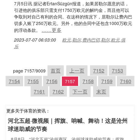
7月5日讯 据记者ErtanSüzgün报道，如果居勒尔愿意的话，
引进他的俱乐部只需支付1750万欧元的解约金，而且他可以
争取到对自己有利的合同。在这样的情况下，居勒尔让费内巴
切多入账了250万欧元。另外，他的合同中还包含1000万欧元
……更多
的浮动条款。
2023-07-07 06:03:00
欧元,勒尔,费内巴切,勒尔,欧元,俱
乐
首页
上一页
7152
7153
page 7157/9009
7154
7155
7156
7158
7159
7160
7157
7161
7162
下一页
末页
更多关于
体育
的资讯：
河北五超·微视频｜挥旗、呐喊、舞动！这是沧州
球迷助威的节奏
8月8日，“河北五超”沧州赛区，沧州球迷助威的节奏：挥旗