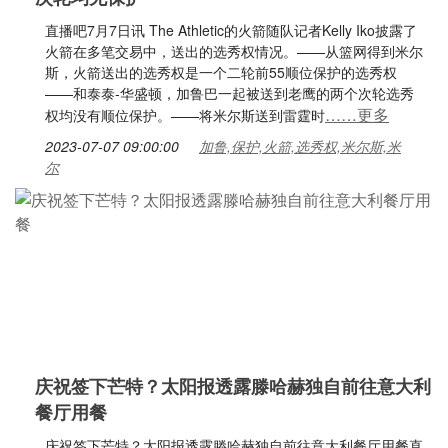
直播吧7月7日讯 The Athletic的火箭随队记者Kelly Iko披露了
火箭在多笔交易中，送出的选秀权情况。——从篮网得到米尔
斯，火箭送出的选秀权是一个二轮前55顺位保护的选秀权
——和泰泰-华盛顿，加鲁巴一起被送到老鹰的两个次轮选秀
……更多
权均没有顺位保护。——将米尔斯送到雷霆时
2023-07-07 09:00:00
加鲁,保护,火箭,选秀权,米尔斯,米
尔
庆祝签下芒特？太阳报透露滕哈赫独自前往意大利
餐厅用餐
庆祝签下芒特？太阳报透露滕哈赫独自前往意大利餐厅用餐直