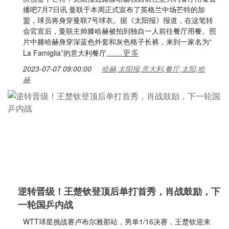
播吧7月7日讯 曼联于本周正式宣布了英格兰中场芒特的加
盟，球员将身穿曼联7号球衣。据《太阳报》报道，在这笔转
会官宣后，曼联主帅滕哈赫被拍到独自一人前往餐厅用餐。照
片中滕哈赫身穿深蓝色外套和灰色格子长裤，来到一家名为“
……更多
La Famiglia”的意大利餐厅
2023-07-07 09:00:00
哈赫,太阳报,意大利,餐厅,太阳,哈
赫
逆转晋级！王楚钦登顶后单打首秀，肖战鼓励，下
一轮国乒内战
WTT球星挑战赛卢布尔雅那站，男单1/16决赛，王楚钦迎来